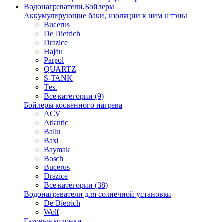
Водонагреватели,Бойлеры
Аккумулирующие баки, изоляции к ним и тэны
Buderus
De Dietrich
Drazice
Hajdu
Parpol
QUARTZ
S-TANK
Tеsi
Все категории (9)
Бойлеры косвенного нагрева
ACV
Atlantic
Ballu
Baxi
Baymak
Bosch
Buderus
Drazice
Все категории (38)
Водонагреватели для солнечной установки
De Dietrich
Wolf
Газовые колонки