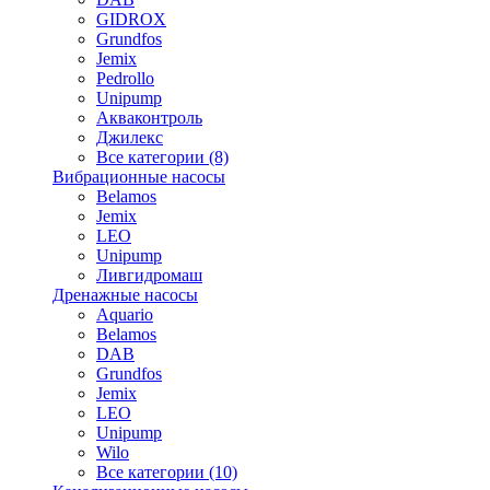
GIDROX
Grundfos
Jemix
Pedrollo
Unipump
Акваконтроль
Джилекс
Все категории (8)
Вибрационные насосы
Belamos
Jemix
LEO
Unipump
Ливгидромаш
Дренажные насосы
Aquario
Belamos
DAB
Grundfos
Jemix
LEO
Unipump
Wilo
Все категории (10)