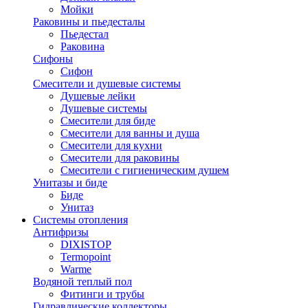
Мойки
Раковины и пьедесталы
Пьедестал
Раковина
Сифоны
Сифон
Смесители и душевые системы
Душевые лейки
Душевые системы
Смесители для биде
Смесители для ванны и душа
Смесители для кухни
Смесители для раковины
Смесители с гигиеническим душем
Унитазы и биде
Биде
Унитаз
Системы отопления
Антифризы
DIXISTOP
Termopoint
Warme
Водяной теплый пол
Фитинги и трубы
Гидравлические коллекторы