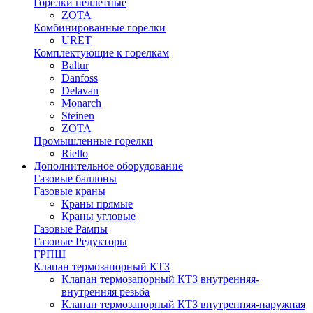
Горелки пеллетные
ZOTA
Комбинированные горелки
URET
Комплектующие к горелкам
Baltur
Danfoss
Delavan
Monarch
Steinen
ZOTA
Промышленные горелки
Riello
Дополнительное оборудование
Газовые баллоны
Газовые краны
Краны прямые
Краны угловые
Газовые Рампы
Газовые Редукторы
ГРПШ
Клапан термозапорный КТЗ
Клапан термозапорный КТЗ внутренняя-
внутренняя резьба
Клапан термозапорный КТЗ внутренняя-наружная