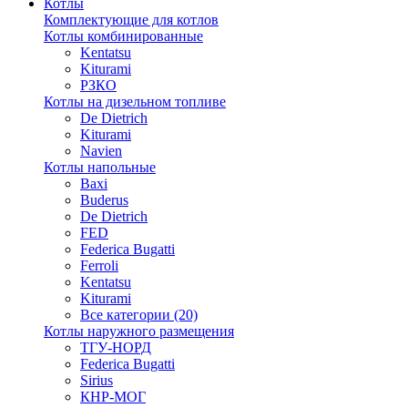
Котлы
Комплектующие для котлов
Котлы комбинированные
Kentatsu
Kiturami
РЗКО
Котлы на дизельном топливе
De Dietrich
Kiturami
Navien
Котлы напольные
Baxi
Buderus
De Dietrich
FED
Federica Bugatti
Ferroli
Kentatsu
Kiturami
Все категории (20)
Котлы наружного размещения
ТГУ-НОРД
Federica Bugatti
Sirius
КНР-МОГ