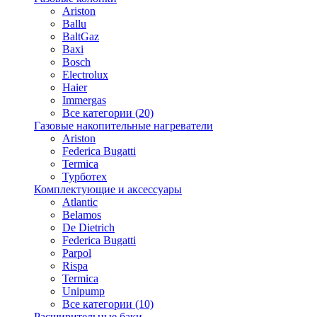
Ariston
Ballu
BaltGaz
Baxi
Bosсh
Electrolux
Haier
Immergas
Все категории (20)
Газовые накопительные нагреватели
Ariston
Federica Bugatti
Termica
Турботех
Комплектующие и аксессуары
Atlantic
Belamos
De Dietrich
Federica Bugatti
Parpol
Rispa
Termica
Unipump
Все категории (10)
Расширительные баки