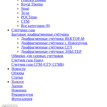
Royal Thermo
Stout
Te-sa
РОСТерм
СТМ
Все категории (8)
Счетчики газа
Бытовые диафрагменные счётчики
Диафрагменные счётчики ВЕКТОР-М
Диафрагменные счётчики г. Новогрудок
Диафрагменные счётчики СГД
Диафрагменные счётчики ЭЛЬСТЕР
Обвязки для газовых счетчиков
Счетчик газа Гранд
Счетчик газа СГМ (СГУ, СГМБ)
Новости
Обзоры
Статьи
Важное
Акции
Новинки
Рекомендуем
Фотогалерея