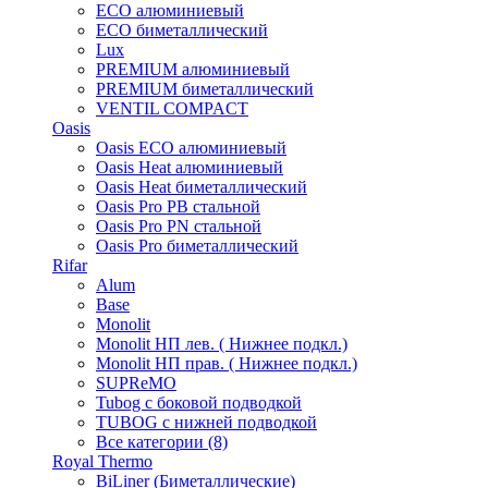
ECO алюминиевый
ECO биметаллический
Lux
PREMIUM алюминиевый
PREMIUM биметаллический
VENTIL COMPACT
Oasis
Oasis ECO алюминиевый
Oasis Heat алюминиевый
Oasis Heat биметаллический
Oasis Pro PB стальной
Oasis Pro PN стальной
Oasis Pro биметаллический
Rifar
Alum
Base
Monolit
Monolit НП лев. ( Нижнее подкл.)
Monolit НП прав. ( Нижнее подкл.)
SUPReMO
Tubog с боковой подводкой
TUBOG с нижней подводкой
Все категории (8)
Royal Thermo
BiLiner (Биметаллические)