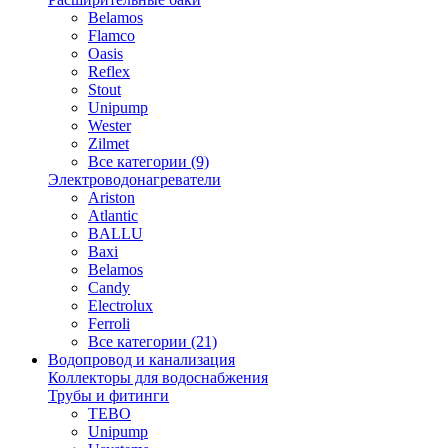
Belamos
Flamco
Oasis
Reflex
Stout
Unipump
Wester
Zilmet
Все категории (9)
Электроводонагреватели
Ariston
Atlantic
BALLU
Baxi
Belamos
Candy
Electrolux
Ferroli
Все категории (21)
Водопровод и канализация
Коллекторы для водоснабжения
Трубы и фитинги
TEBO
Unipump