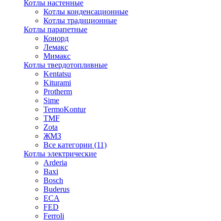
Котлы настенные
Котлы конденсационные
Котлы традиционные
Котлы парапетные
Конорд
Лемакс
Мимакс
Котлы твердотопливные
Kentatsu
Kiturami
Protherm
Sime
TermoKontur
TMF
Zota
ЖМЗ
Все категории (11)
Котлы электрические
Arderia
Baxi
Bosch
Buderus
ECA
FED
Ferroli