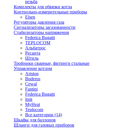
резьба
Комплекты для обвязки котла
Контрольно-измерительные приборы
Elsen
Регуляторы давления газа
Сигнализаторы загазованности
Стабилизаторы напряжения
Federica Bugatti
TEPLOCOM
Альбатрос
Ресанта
Штиль
Тройники сварные, фитинги стальные
Управление котлом
Ariston
Buderus
Cewal
Fantini
Federica Bugatti
Imit
MyHeat
Teplocom
Все категории (14)
Шкафы для баллонов
Шланги для газовых приборов