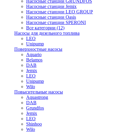
Насосные станции GRUNDFOS
Насосные станции Jemix
Насосные станции LEO GROUP
Насосные станции Oasis
Насосные станции SPERONI
Все категории (12)
Насосы для дизельного топлива
LEO
Unipump
Поверхностные насосы
Aquario
Belamos
DAB
Jemix
LEO
Unipump
Wilo
Повысительные насосы
Aquastrong
DAB
Grundfos
Jemix
LEO
Shinhoo
Wilo