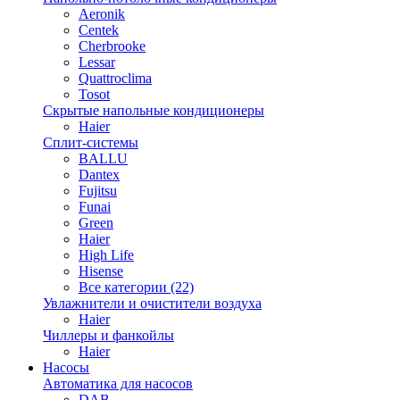
Aeronik
Centek
Cherbrooke
Lessar
Quattroclima
Tosot
Скрытые напольные кондиционеры
Haier
Сплит-системы
BALLU
Dantex
Fujitsu
Funai
Green
Haier
High Life
Hisense
Все категории (22)
Увлажнители и очистители воздуха
Haier
Чиллеры и фанкойлы
Haier
Насосы
Автоматика для насосов
DAB