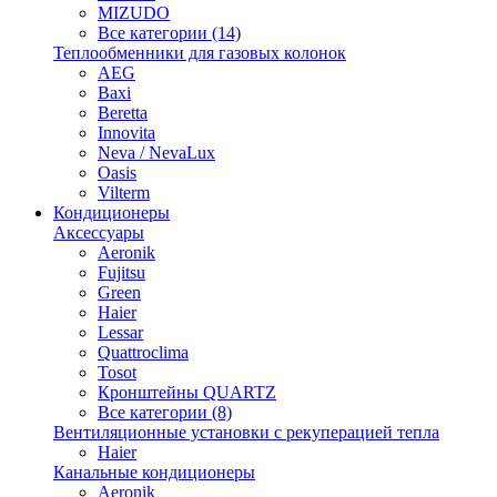
MIZUDO
Все категории (14)
Теплообменники для газовых колонок
AEG
Baxi
Beretta
Innovita
Neva / NevaLux
Oasis
Vilterm
Кондиционеры
Аксессуары
Aeronik
Fujitsu
Green
Haier
Lessar
Quattroclima
Tosot
Кронштейны QUARTZ
Все категории (8)
Вентиляционные установки с рекуперацией тепла
Haier
Канальные кондиционеры
Aeronik