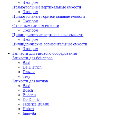
Экопром
Прямоугольные вертикальные емкости
Экопром
Прямоугольные горизонтальные емкости
Экопром
С полным сливом емкости
Экопром
Цилиндрические вертикальные емкости
Экопром
Цилиндрические горизонтальные емкости
Экопром
Запчасти для газового оборудования
Запчасти для бойлеров
Baxi
De Dietrich
Drazice
Tesy
Запчасти для котлов
Baxi
Bosch
Buderus
De Dietrich
Federica Bugatti
Hubert
Innovita