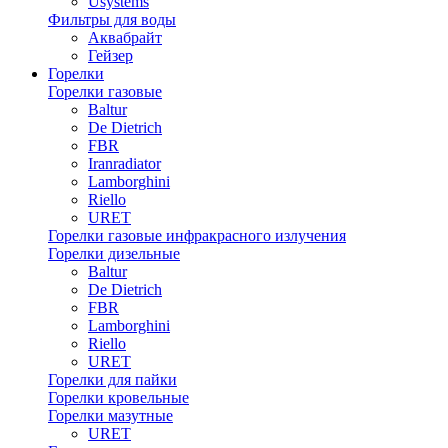
Usystems
Фильтры для воды
Аквабрайт
Гейзер
Горелки
Горелки газовые
Baltur
De Dietrich
FBR
Iranradiator
Lamborghini
Riello
URET
Горелки газовые инфракрасного излучения
Горелки дизельные
Baltur
De Dietrich
FBR
Lamborghini
Riello
URET
Горелки для пайки
Горелки кровельные
Горелки мазутные
URET