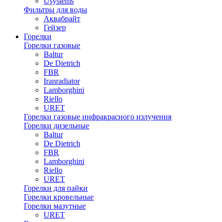
Usystems
Фильтры для воды
Аквабрайт
Гейзер
Горелки
Горелки газовые
Baltur
De Dietrich
FBR
Iranradiator
Lamborghini
Riello
URET
Горелки газовые инфракрасного излучения
Горелки дизельные
Baltur
De Dietrich
FBR
Lamborghini
Riello
URET
Горелки для пайки
Горелки кровельные
Горелки мазутные
URET