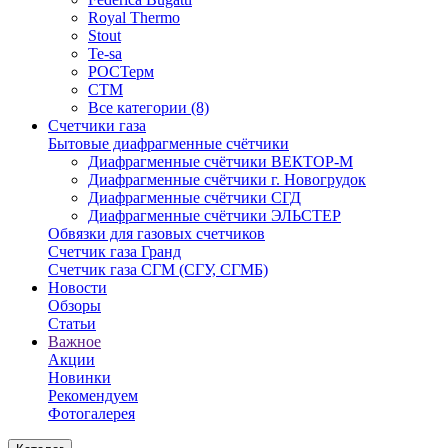
Royal Thermo
Stout
Te-sa
РОСТерм
СТМ
Все категории (8)
Счетчики газа
Бытовые диафрагменные счётчики
Диафрагменные счётчики ВЕКТОР-М
Диафрагменные счётчики г. Новогрудок
Диафрагменные счётчики СГД
Диафрагменные счётчики ЭЛЬСТЕР
Обвязки для газовых счетчиков
Счетчик газа Гранд
Счетчик газа СГМ (СГУ, СГМБ)
Новости
Обзоры
Статьи
Важное
Акции
Новинки
Рекомендуем
Фотогалерея