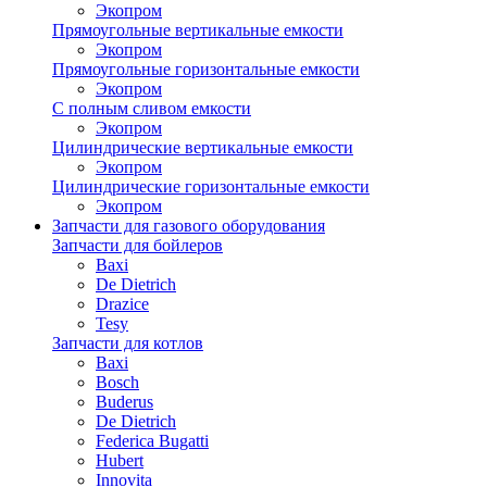
Экопром
Прямоугольные вертикальные емкости
Экопром
Прямоугольные горизонтальные емкости
Экопром
С полным сливом емкости
Экопром
Цилиндрические вертикальные емкости
Экопром
Цилиндрические горизонтальные емкости
Экопром
Запчасти для газового оборудования
Запчасти для бойлеров
Baxi
De Dietrich
Drazice
Tesy
Запчасти для котлов
Baxi
Bosch
Buderus
De Dietrich
Federica Bugatti
Hubert
Innovita