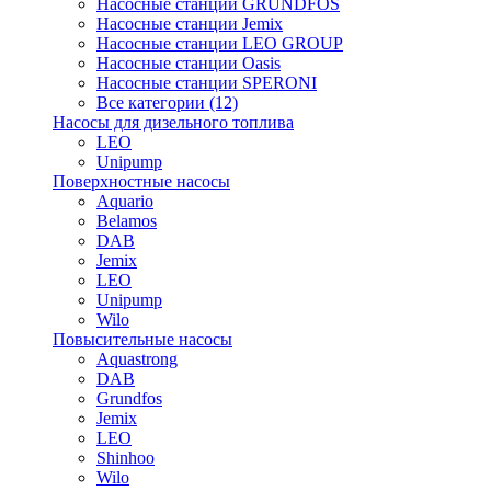
Насосные станции GRUNDFOS
Насосные станции Jemix
Насосные станции LEO GROUP
Насосные станции Oasis
Насосные станции SPERONI
Все категории (12)
Насосы для дизельного топлива
LEO
Unipump
Поверхностные насосы
Aquario
Belamos
DAB
Jemix
LEO
Unipump
Wilo
Повысительные насосы
Aquastrong
DAB
Grundfos
Jemix
LEO
Shinhoo
Wilo