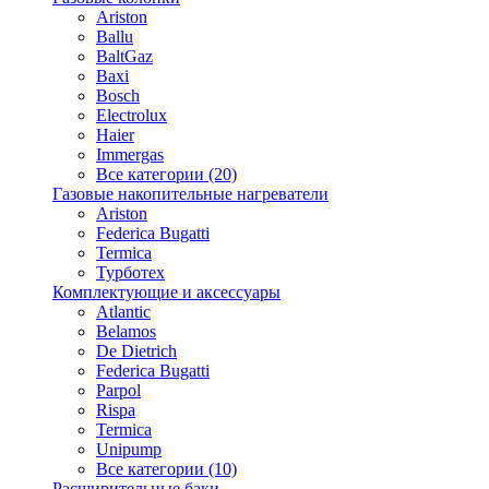
Ariston
Ballu
BaltGaz
Baxi
Bosсh
Electrolux
Haier
Immergas
Все категории (20)
Газовые накопительные нагреватели
Ariston
Federica Bugatti
Termica
Турботех
Комплектующие и аксессуары
Atlantic
Belamos
De Dietrich
Federica Bugatti
Parpol
Rispa
Termica
Unipump
Все категории (10)
Расширительные баки