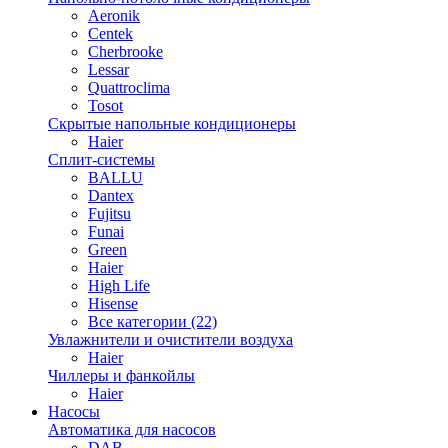
Aeronik
Centek
Cherbrooke
Lessar
Quattroclima
Tosot
Скрытые напольные кондиционеры
Haier
Сплит-системы
BALLU
Dantex
Fujitsu
Funai
Green
Haier
High Life
Hisense
Все категории (22)
Увлажнители и очистители воздуха
Haier
Чиллеры и фанкойлы
Haier
Насосы
Автоматика для насосов
DAB