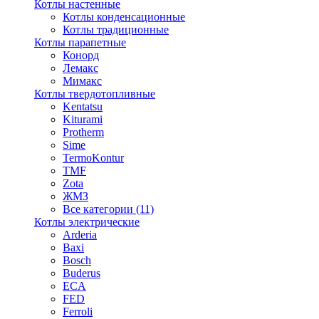
Котлы настенные
Котлы конденсационные
Котлы традиционные
Котлы парапетные
Конорд
Лемакс
Мимакс
Котлы твердотопливные
Kentatsu
Kiturami
Protherm
Sime
TermoKontur
TMF
Zota
ЖМЗ
Все категории (11)
Котлы электрические
Arderia
Baxi
Bosch
Buderus
ECA
FED
Ferroli