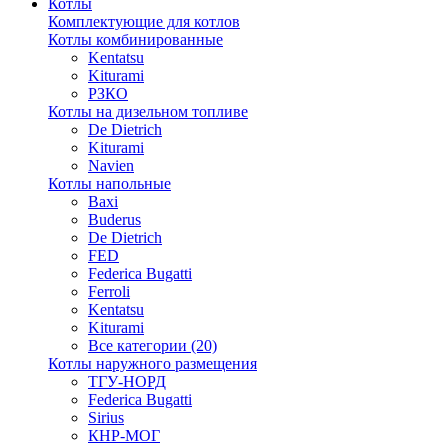
Котлы
Комплектующие для котлов
Котлы комбинированные
Kentatsu
Kiturami
РЗКО
Котлы на дизельном топливе
De Dietrich
Kiturami
Navien
Котлы напольные
Baxi
Buderus
De Dietrich
FED
Federica Bugatti
Ferroli
Kentatsu
Kiturami
Все категории (20)
Котлы наружного размещения
ТГУ-НОРД
Federica Bugatti
Sirius
КНР-МОГ