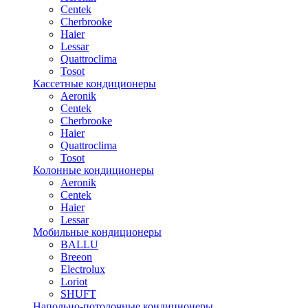
Centek
Cherbrooke
Haier
Lessar
Quattroclima
Tosot
Кассетные кондиционеры
Aeronik
Centek
Cherbrooke
Haier
Quattroclima
Tosot
Колонные кондиционеры
Aeronik
Centek
Haier
Lessar
Мобильные кондиционеры
BALLU
Breeon
Electrolux
Loriot
SHUFT
Напольно-потолочные кондиционеры