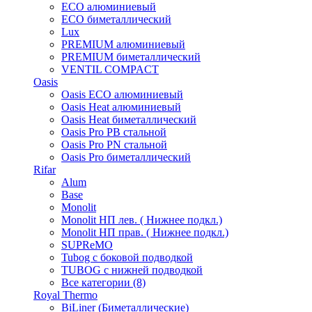
ECO алюминиевый
ECO биметаллический
Lux
PREMIUM алюминиевый
PREMIUM биметаллический
VENTIL COMPACT
Oasis
Oasis ECO алюминиевый
Oasis Heat алюминиевый
Oasis Heat биметаллический
Oasis Pro PB стальной
Oasis Pro PN стальной
Oasis Pro биметаллический
Rifar
Alum
Base
Monolit
Monolit НП лев. ( Нижнее подкл.)
Monolit НП прав. ( Нижнее подкл.)
SUPReMO
Tubog с боковой подводкой
TUBOG с нижней подводкой
Все категории (8)
Royal Thermo
BiLiner (Биметаллические)