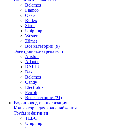
Belamos
Flamco
Oasis
Reflex
Stout
Unipump
Wester
Zilmet
Все категории (9)
Электроводонагреватели
Ariston
Atlantic
BALLU
Baxi
Belamos
Candy
Electrolux
Ferroli
Все категории (21)
Водопровод и канализация
Коллекторы для водоснабжения
Трубы и фитинги
TEBO
Unipump