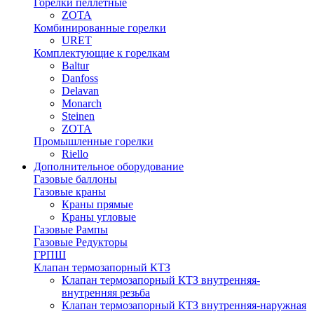
Горелки пеллетные
ZOTA
Комбинированные горелки
URET
Комплектующие к горелкам
Baltur
Danfoss
Delavan
Monarch
Steinen
ZOTA
Промышленные горелки
Riello
Дополнительное оборудование
Газовые баллоны
Газовые краны
Краны прямые
Краны угловые
Газовые Рампы
Газовые Редукторы
ГРПШ
Клапан термозапорный КТЗ
Клапан термозапорный КТЗ внутренняя-
внутренняя резьба
Клапан термозапорный КТЗ внутренняя-наружная