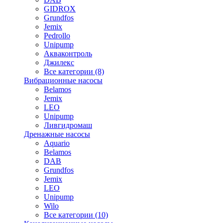
GIDROX
Grundfos
Jemix
Pedrollo
Unipump
Акваконтроль
Джилекс
Все категории (8)
Вибрационные насосы
Belamos
Jemix
LEO
Unipump
Ливгидромаш
Дренажные насосы
Aquario
Belamos
DAB
Grundfos
Jemix
LEO
Unipump
Wilo
Все категории (10)