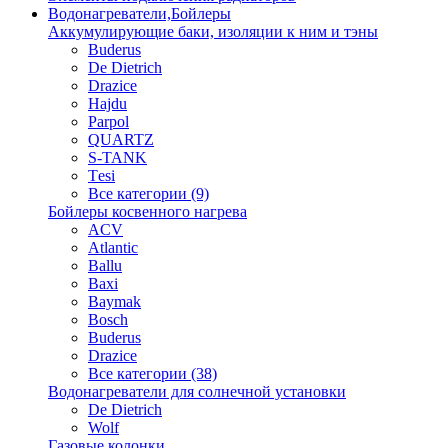
Водонагреватели,Бойлеры
Аккумулирующие баки, изоляции к ним и тэны
Buderus
De Dietrich
Drazice
Hajdu
Parpol
QUARTZ
S-TANK
Tеsi
Все категории (9)
Бойлеры косвенного нагрева
ACV
Atlantic
Ballu
Baxi
Baymak
Bosch
Buderus
Drazice
Все категории (38)
Водонагреватели для солнечной установки
De Dietrich
Wolf
Газовые колонки