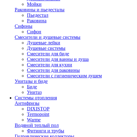
Мойки
Раковины и пьедесталы
Пьедестал
Раковина
Сифоны
Сифон
Смесители и душевые системы
Душевые лейки
Душевые системы
Смесители для биде
Смесители для ванны и душа
Смесители для кухни
Смесители для раковины
Смесители с гигиеническим душем
Унитазы и биде
Биде
Унитаз
Системы отопления
Антифризы
DIXISTOP
Termopoint
Warme
Водяной теплый пол
Фитинги и трубы
Гидравлические коллекторы