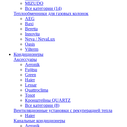
MIZUDO
Все категории (14)
Теплообменники для газовых колонок
AEG
Baxi
Beretta
Innovita
Neva / NevaLux
Oasis
Vilterm
Кондиционеры
Аксессуары
Aeronik
Fujitsu
Green
Haier
Lessar
Quattroclima
Tosot
Кронштейны QUARTZ
Все категории (8)
Вентиляционные установки с рекуперацией тепла
Haier
Канальные кондиционеры
Aeronik