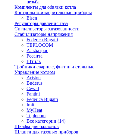
резьба
Комплекты для обвязки котла
Контрольно-измерительные приборы
Elsen
Регуляторы давления газа
Сигнализаторы загазованности
Стабилизаторы напряжения
Federica Bugatti
TEPLOCOM
Альбатрос
Ресанта
Штиль
Тройники сварные, фитинги стальные
Управление котлом
Ariston
Buderus
Cewal
Fantini
Federica Bugatti
Imit
MyHeat
Teplocom
Все категории (14)
Шкафы для баллонов
Шланги для газовых приборов