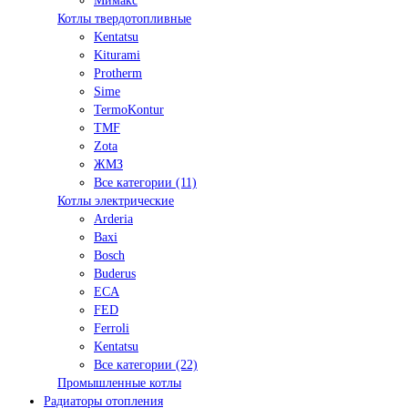
Мимакс
Котлы твердотопливные
Kentatsu
Kiturami
Protherm
Sime
TermoKontur
TMF
Zota
ЖМЗ
Все категории (11)
Котлы электрические
Arderia
Baxi
Bosch
Buderus
ECA
FED
Ferroli
Kentatsu
Все категории (22)
Промышленные котлы
Радиаторы отопления