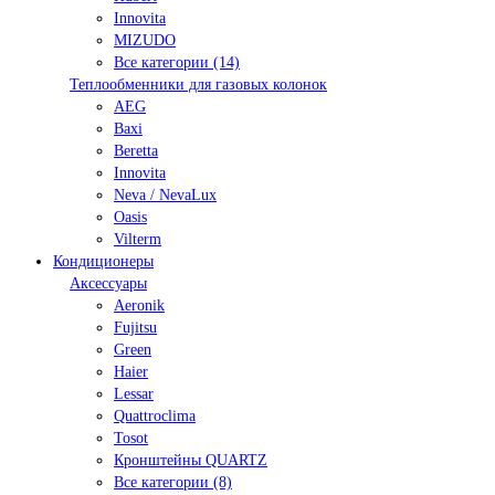
Innovita
MIZUDO
Все категории (14)
Теплообменники для газовых колонок
AEG
Baxi
Beretta
Innovita
Neva / NevaLux
Oasis
Vilterm
Кондиционеры
Аксессуары
Aeronik
Fujitsu
Green
Haier
Lessar
Quattroclima
Tosot
Кронштейны QUARTZ
Все категории (8)