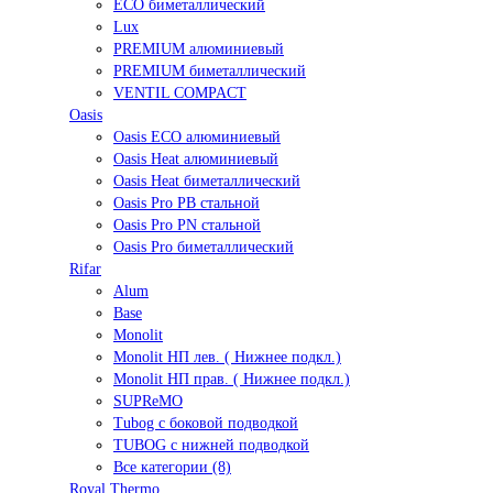
ECO биметаллический
Lux
PREMIUM алюминиевый
PREMIUM биметаллический
VENTIL COMPACT
Oasis
Oasis ECO алюминиевый
Oasis Heat алюминиевый
Oasis Heat биметаллический
Oasis Pro PB стальной
Oasis Pro PN стальной
Oasis Pro биметаллический
Rifar
Alum
Base
Monolit
Monolit НП лев. ( Нижнее подкл.)
Monolit НП прав. ( Нижнее подкл.)
SUPReMO
Tubog с боковой подводкой
TUBOG с нижней подводкой
Все категории (8)
Royal Thermo