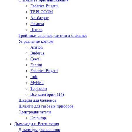
Стабилизаторы напряжения
Federica Bugatti
TEPLOCOM
Альбатрос
Ресанта
Штиль
Тройники сварные, фитинги стальные
Управление котлом
Ariston
Buderus
Cewal
Fantini
Federica Bugatti
Imit
MyHeat
Teplocom
Все категории (14)
Шкафы для баллонов
Шланги для газовых приборов
Электродвигатели
Unipump
Дымоходы и Вентиляция
Дымоходы для колонок