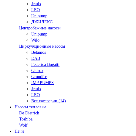
Jemix
LEO
Unipump
ДЖИЛЕКС
Центробежные насосы
Unipump
Wilo
Циркуляционные насосы
Belamos
DAB
Federica Bugatti
Gidrox
Grundfos
IMP PUMPS
Jemix
LEO
Все категории (14)
Насосы тепловые
De Dietrich
Toshiba
Wolf
Печи