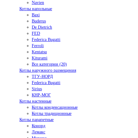
Navien
Котлы напольные
Baxi
Buderus
De Dietrich
FED
Federica Bugatti
Ferroli
Kentatsu
Kiturami
Все категории (20)
Котлы наружного размещения
ТГУ-НОРД
Federica Bugatti
Sirius
КНР-МОГ
Котлы настенные
Котлы конденсационные
Котлы традиционные
Котлы парапетные
Конорд
Лемакс