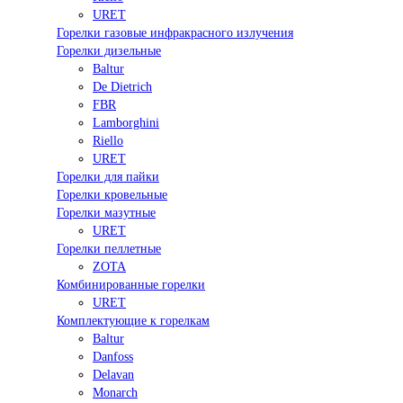
URET
Горелки газовые инфракрасного излучения
Горелки дизельные
Baltur
De Dietrich
FBR
Lamborghini
Riello
URET
Горелки для пайки
Горелки кровельные
Горелки мазутные
URET
Горелки пеллетные
ZOTA
Комбинированные горелки
URET
Комплектующие к горелкам
Baltur
Danfoss
Delavan
Monarch