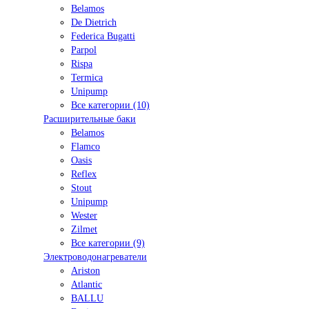
Belamos
De Dietrich
Federica Bugatti
Parpol
Rispa
Termica
Unipump
Все категории (10)
Расширительные баки
Belamos
Flamco
Oasis
Reflex
Stout
Unipump
Wester
Zilmet
Все категории (9)
Электроводонагреватели
Ariston
Atlantic
BALLU