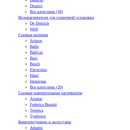
Buderus
Drazice
Все категории (38)
Водонагреватели для солнечной установки
De Dietrich
Wolf
Газовые колонки
Ariston
Ballu
BaltGaz
Baxi
Bosсh
Electrolux
Haier
Immergas
Все категории (20)
Газовые накопительные нагреватели
Ariston
Federica Bugatti
Termica
Турботех
Комплектующие и аксессуары
Atlantic