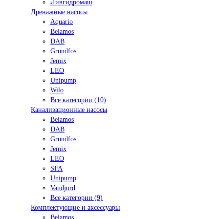
Ливгидромаш
Дренажные насосы
Aquario
Belamos
DAB
Grundfos
Jemix
LEO
Unipump
Wilo
Все категории (10)
Канализационные насосы
Belamos
DAB
Grundfos
Jemix
LEO
SFA
Unipump
Vandjord
Все категории (9)
Комплектующие и аксессуары
Belamos