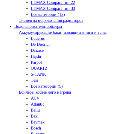
LEMAX Compact тип 22
LEMAX Compact тип 33
Все категории (12)
Элементы подключения радиаторов
Водонагреватели,Бойлеры
Аккумулирующие баки, изоляции к ним и тэны
Buderus
De Dietrich
Drazice
Hajdu
Parpol
QUARTZ
S-TANK
Tеsi
Все категории (9)
Бойлеры косвенного нагрева
ACV
Atlantic
Ballu
Baxi
Baymak
Bosch