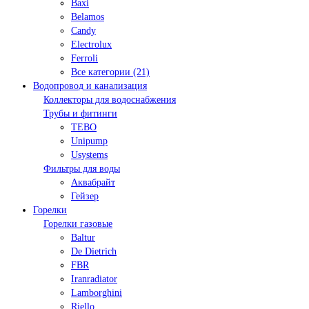
Baxi
Belamos
Candy
Electrolux
Ferroli
Все категории (21)
Водопровод и канализация
Коллекторы для водоснабжения
Трубы и фитинги
TEBO
Unipump
Usystems
Фильтры для воды
Аквабрайт
Гейзер
Горелки
Горелки газовые
Baltur
De Dietrich
FBR
Iranradiator
Lamborghini
Riello