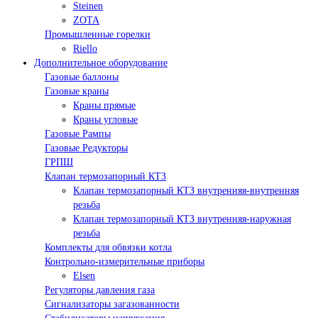
Steinen
ZOTA
Промышленные горелки
Riello
Дополнительное оборудование
Газовые баллоны
Газовые краны
Краны прямые
Краны угловые
Газовые Рампы
Газовые Редукторы
ГРПШ
Клапан термозапорный КТЗ
Клапан термозапорный КТЗ внутренняя-внутренняя
резьба
Клапан термозапорный КТЗ внутренняя-наружная
резьба
Комплекты для обвязки котла
Контрольно-измерительные приборы
Elsen
Регуляторы давления газа
Сигнализаторы загазованности