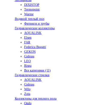
Антифризы
DIXISTOP
Termopoint
Warme
Водяной теплый пол
Фитинги и трубы
Гидравлические коллекторы
AQUALINK
Elsen
FAR
Federica Bugatti
GEKON
Gidruss
LEO
Rispa
Все категории (11)
Гидравлические стрелки
AQUALINK
Gidruss
Wilo
Zota
Коллекторы для теплого пола
Ondo