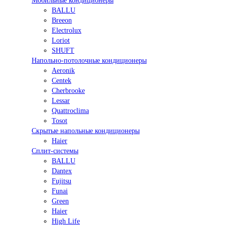
Мобильные кондиционеры
BALLU
Breeon
Electrolux
Loriot
SHUFT
Напольно-потолочные кондиционеры
Aeronik
Centek
Cherbrooke
Lessar
Quattroclima
Tosot
Скрытые напольные кондиционеры
Haier
Сплит-системы
BALLU
Dantex
Fujitsu
Funai
Green
Haier
High Life