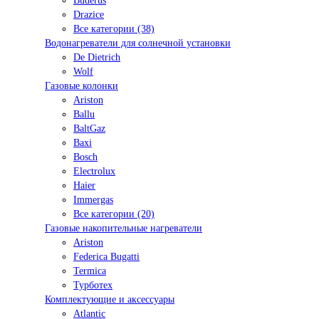
Buderus
Drazice
Все категории (38)
Водонагреватели для солнечной установки
De Dietrich
Wolf
Газовые колонки
Ariston
Ballu
BaltGaz
Baxi
Bosсh
Electrolux
Haier
Immergas
Все категории (20)
Газовые накопительные нагреватели
Ariston
Federica Bugatti
Termica
Турботех
Комплектующие и аксессуары
Atlantic