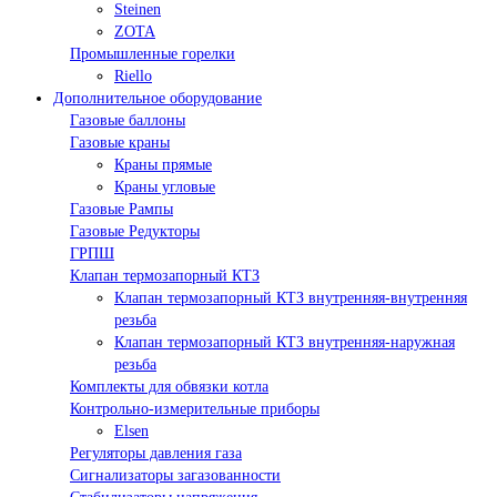
Steinen
ZOTA
Промышленные горелки
Riello
Дополнительное оборудование
Газовые баллоны
Газовые краны
Краны прямые
Краны угловые
Газовые Рампы
Газовые Редукторы
ГРПШ
Клапан термозапорный КТЗ
Клапан термозапорный КТЗ внутренняя-внутренняя
резьба
Клапан термозапорный КТЗ внутренняя-наружная
резьба
Комплекты для обвязки котла
Контрольно-измерительные приборы
Elsen
Регуляторы давления газа
Сигнализаторы загазованности