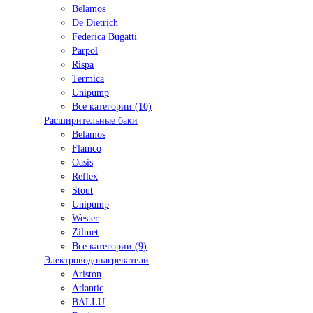
Belamos
De Dietrich
Federica Bugatti
Parpol
Rispa
Termica
Unipump
Все категории (10)
Расширительные баки
Belamos
Flamco
Oasis
Reflex
Stout
Unipump
Wester
Zilmet
Все категории (9)
Электроводонагреватели
Ariston
Atlantic
BALLU