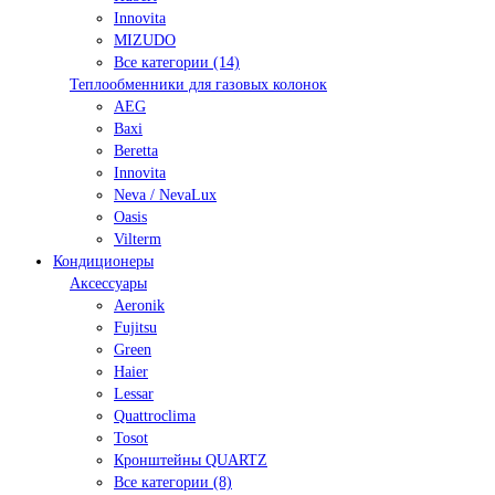
Innovita
MIZUDO
Все категории (14)
Теплообменники для газовых колонок
AEG
Baxi
Beretta
Innovita
Neva / NevaLux
Oasis
Vilterm
Кондиционеры
Аксессуары
Aeronik
Fujitsu
Green
Haier
Lessar
Quattroclima
Tosot
Кронштейны QUARTZ
Все категории (8)