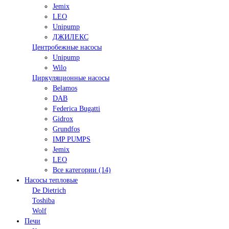
Jemix
LEO
Unipump
ДЖИЛЕКС
Центробежные насосы
Unipump
Wilo
Циркуляционные насосы
Belamos
DAB
Federica Bugatti
Gidrox
Grundfos
IMP PUMPS
Jemix
LEO
Все категории (14)
Насосы тепловые
De Dietrich
Toshiba
Wolf
Печи