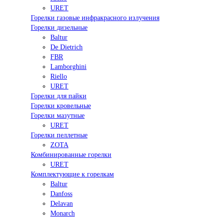
URET
Горелки газовые инфракрасного излучения
Горелки дизельные
Baltur
De Dietrich
FBR
Lamborghini
Riello
URET
Горелки для пайки
Горелки кровельные
Горелки мазутные
URET
Горелки пеллетные
ZOTA
Комбинированные горелки
URET
Комплектующие к горелкам
Baltur
Danfoss
Delavan
Monarch