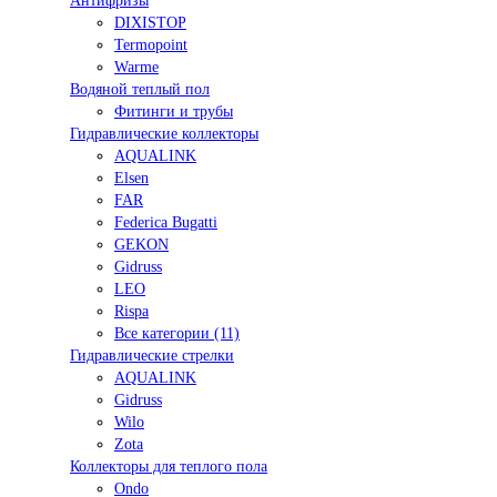
Антифризы
DIXISTOP
Termopoint
Warme
Водяной теплый пол
Фитинги и трубы
Гидравлические коллекторы
AQUALINK
Elsen
FAR
Federica Bugatti
GEKON
Gidruss
LEO
Rispa
Все категории (11)
Гидравлические стрелки
AQUALINK
Gidruss
Wilo
Zota
Коллекторы для теплого пола
Ondo