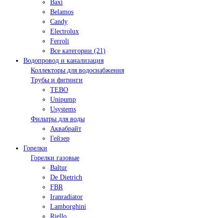
Baxi
Belamos
Candy
Electrolux
Ferroli
Все категории (21)
Водопровод и канализация
Коллекторы для водоснабжения
Трубы и фитинги
TEBO
Unipump
Usystems
Фильтры для воды
Аквабрайт
Гейзер
Горелки
Горелки газовые
Baltur
De Dietrich
FBR
Iranradiator
Lamborghini
Riello