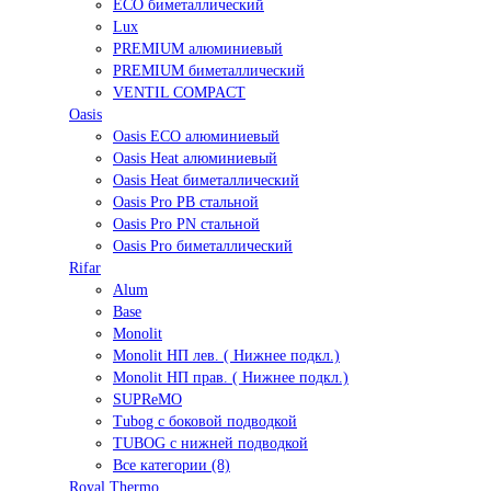
ECO биметаллический
Lux
PREMIUM алюминиевый
PREMIUM биметаллический
VENTIL COMPACT
Oasis
Oasis ECO алюминиевый
Oasis Heat алюминиевый
Oasis Heat биметаллический
Oasis Pro PB стальной
Oasis Pro PN стальной
Oasis Pro биметаллический
Rifar
Alum
Base
Monolit
Monolit НП лев. ( Нижнее подкл.)
Monolit НП прав. ( Нижнее подкл.)
SUPReMO
Tubog с боковой подводкой
TUBOG с нижней подводкой
Все категории (8)
Royal Thermo