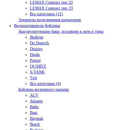
LEMAX Compact тип 22
LEMAX Compact тип 33
Все категории (12)
Элементы подключения радиаторов
Водонагреватели,Бойлеры
Аккумулирующие баки, изоляции к ним и тэны
Buderus
De Dietrich
Drazice
Hajdu
Parpol
QUARTZ
S-TANK
Tеsi
Все категории (9)
Бойлеры косвенного нагрева
ACV
Atlantic
Ballu
Baxi
Baymak
Bosch