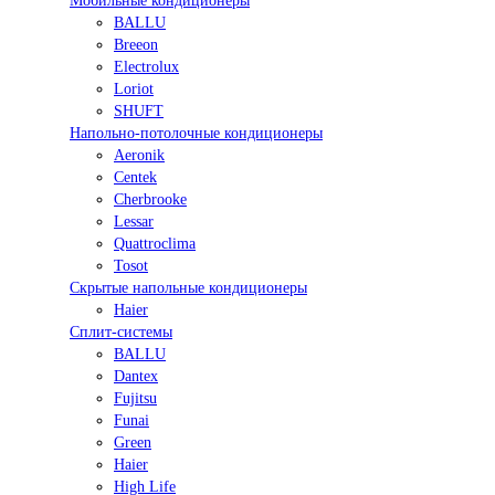
Мобильные кондиционеры
BALLU
Breeon
Electrolux
Loriot
SHUFT
Напольно-потолочные кондиционеры
Aeronik
Centek
Cherbrooke
Lessar
Quattroclima
Tosot
Скрытые напольные кондиционеры
Haier
Сплит-системы
BALLU
Dantex
Fujitsu
Funai
Green
Haier
High Life