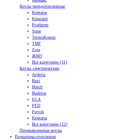
Мимакс
Котлы твердотопливные
Kentatsu
Kiturami
Protherm
Sime
TermoKontur
TMF
Zota
ЖМЗ
Все категории (11)
Котлы электрические
Arderia
Baxi
Bosch
Buderus
ECA
FED
Ferroli
Kentatsu
Все категории (22)
Промышленные котлы
Радиаторы отопления