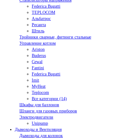
Стабилизаторы напряжения
Federica Bugatti
TEPLOCOM
Альбатрос
Ресанта
Штиль
Тройники сварные, фитинги стальные
Управление котлом
Ariston
Buderus
Cewal
Fantini
Federica Bugatti
Imit
MyHeat
Teplocom
Все категории (14)
Шкафы для баллонов
Шланги для газовых приборов
Электродвигатели
Unipump
Дымоходы и Вентиляция
Дымоходы для колонок