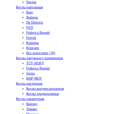
Navien
Котлы напольные
Baxi
Buderus
De Dietrich
FED
Federica Bugatti
Ferroli
Kentatsu
Kiturami
Все категории (20)
Котлы наружного размещения
ТГУ-НОРД
Federica Bugatti
Sirius
КНР-МОГ
Котлы настенные
Котлы конденсационные
Котлы традиционные
Котлы парапетные
Конорд
Лемакс