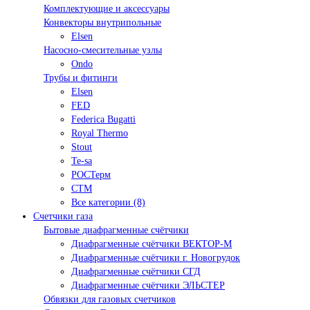
Комплектующие и аксессуары
Конвекторы внутрипольные
Elsen
Насосно-смесительные узлы
Ondo
Трубы и фитинги
Elsen
FED
Federica Bugatti
Royal Thermo
Stout
Te-sa
РОСТерм
СТМ
Все категории (8)
Счетчики газа
Бытовые диафрагменные счётчики
Диафрагменные счётчики ВЕКТОР-М
Диафрагменные счётчики г. Новогрудок
Диафрагменные счётчики СГД
Диафрагменные счётчики ЭЛЬСТЕР
Обвязки для газовых счетчиков