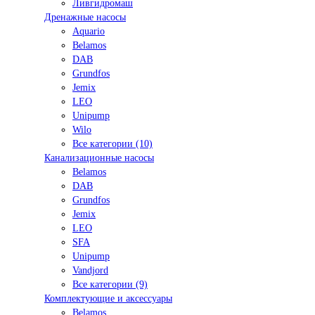
Ливгидромаш
Дренажные насосы
Aquario
Belamos
DAB
Grundfos
Jemix
LEO
Unipump
Wilo
Все категории (10)
Канализационные насосы
Belamos
DAB
Grundfos
Jemix
LEO
SFA
Unipump
Vandjord
Все категории (9)
Комплектующие и аксессуары
Belamos