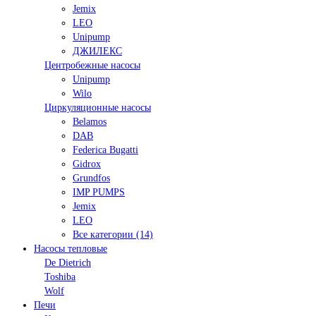
Jemix
LEO
Unipump
ДЖИЛЕКС
Центробежные насосы
Unipump
Wilo
Циркуляционные насосы
Belamos
DAB
Federica Bugatti
Gidrox
Grundfos
IMP PUMPS
Jemix
LEO
Все категории (14)
Насосы тепловые
De Dietrich
Toshiba
Wolf
Печи