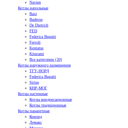
Navien
Котлы напольные
Baxi
Buderus
De Dietrich
FED
Federica Bugatti
Ferroli
Kentatsu
Kiturami
Все категории (20)
Котлы наружного размещения
ТГУ-НОРД
Federica Bugatti
Sirius
КНР-МОГ
Котлы настенные
Котлы конденсационные
Котлы традиционные
Котлы парапетные
Конорд
Лемакс