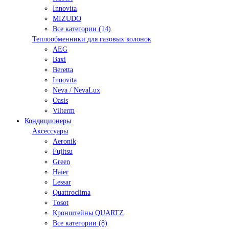
Innovita
MIZUDO
Все категории (14)
Теплообменники для газовых колонок
AEG
Baxi
Beretta
Innovita
Neva / NevaLux
Oasis
Vilterm
Кондиционеры
Аксессуары
Aeronik
Fujitsu
Green
Haier
Lessar
Quattroclima
Tosot
Кронштейны QUARTZ
Все категории (8)