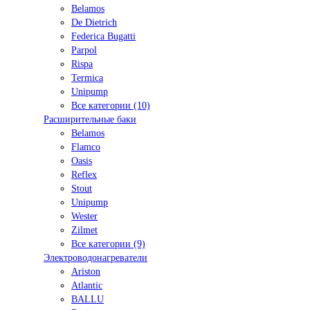
Belamos
De Dietrich
Federica Bugatti
Parpol
Rispa
Termica
Unipump
Все категории (10)
Расширительные баки
Belamos
Flamco
Oasis
Reflex
Stout
Unipump
Wester
Zilmet
Все категории (9)
Электроводонагреватели
Ariston
Atlantic
BALLU