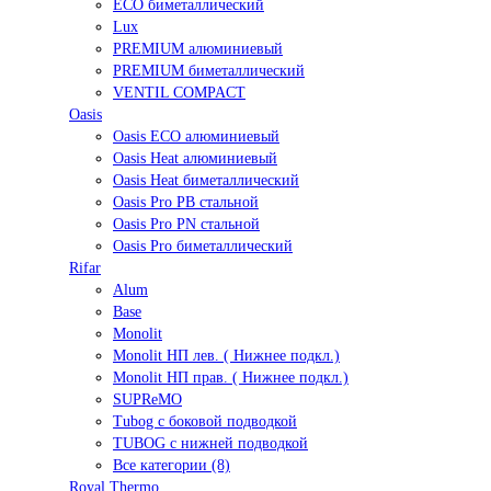
ECO биметаллический
Lux
PREMIUM алюминиевый
PREMIUM биметаллический
VENTIL COMPACT
Oasis
Oasis ECO алюминиевый
Oasis Heat алюминиевый
Oasis Heat биметаллический
Oasis Pro PB стальной
Oasis Pro PN стальной
Oasis Pro биметаллический
Rifar
Alum
Base
Monolit
Monolit НП лев. ( Нижнее подкл.)
Monolit НП прав. ( Нижнее подкл.)
SUPReMO
Tubog с боковой подводкой
TUBOG с нижней подводкой
Все категории (8)
Royal Thermo