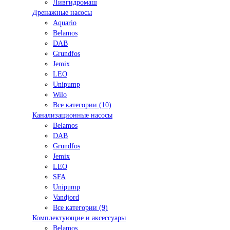
Ливгидромаш
Дренажные насосы
Aquario
Belamos
DAB
Grundfos
Jemix
LEO
Unipump
Wilo
Все категории (10)
Канализационные насосы
Belamos
DAB
Grundfos
Jemix
LEO
SFA
Unipump
Vandjord
Все категории (9)
Комплектующие и аксессуары
Belamos