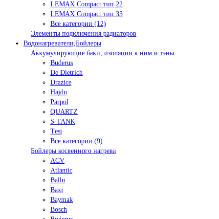
LEMAX Compact тип 22
LEMAX Compact тип 33
Все категории (12)
Элементы подключения радиаторов
Водонагреватели,Бойлеры
Аккумулирующие баки, изоляции к ним и тэны
Buderus
De Dietrich
Drazice
Hajdu
Parpol
QUARTZ
S-TANK
Tеsi
Все категории (9)
Бойлеры косвенного нагрева
ACV
Atlantic
Ballu
Baxi
Baymak
Bosch