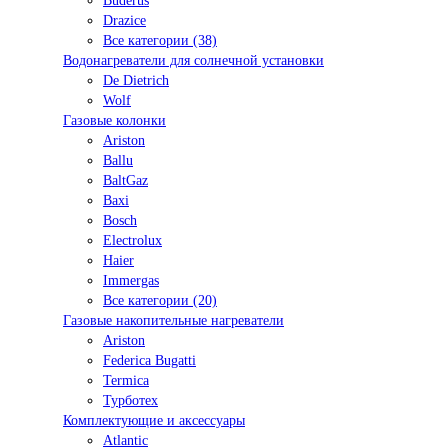
Buderus
Drazice
Все категории (38)
Водонагреватели для солнечной установки
De Dietrich
Wolf
Газовые колонки
Ariston
Ballu
BaltGaz
Baxi
Bosсh
Electrolux
Haier
Immergas
Все категории (20)
Газовые накопительные нагреватели
Ariston
Federica Bugatti
Termica
Турботех
Комплектующие и аксессуары
Atlantic