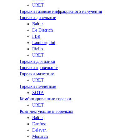
URET
Горелки газовые инфракрасного излучения
Горелки дизельные
Baltur
De Dietrich
FBR
Lamborghini
Riello
URET
Горелки для пайки
Горелки кровельные
Горелки мазутные
URET
Горелки пеллетные
ZOTA
Комбинированные горелки
URET
Комплектующие к горелкам
Baltur
Danfoss
Delavan
Monarch