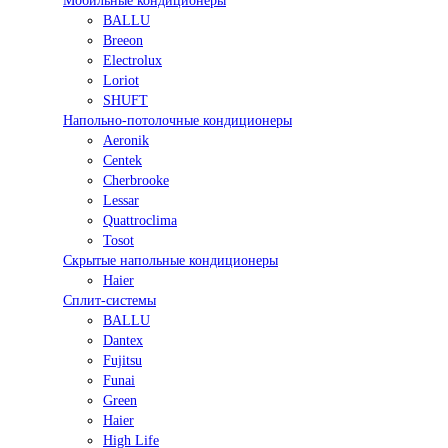
Мобильные кондиционеры
BALLU
Breeon
Electrolux
Loriot
SHUFT
Напольно-потолочные кондиционеры
Aeronik
Centek
Cherbrooke
Lessar
Quattroclima
Tosot
Скрытые напольные кондиционеры
Haier
Сплит-системы
BALLU
Dantex
Fujitsu
Funai
Green
Haier
High Life