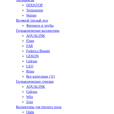
Антифризы
DIXISTOP
Termopoint
Warme
Водяной теплый пол
Фитинги и трубы
Гидравлические коллекторы
AQUALINK
Elsen
FAR
Federica Bugatti
GEKON
Gidruss
LEO
Rispa
Все категории (11)
Гидравлические стрелки
AQUALINK
Gidruss
Wilo
Zota
Коллекторы для теплого пола
Ondo