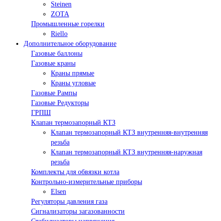
Steinen
ZOTA
Промышленные горелки
Riello
Дополнительное оборудование
Газовые баллоны
Газовые краны
Краны прямые
Краны угловые
Газовые Рампы
Газовые Редукторы
ГРПШ
Клапан термозапорный КТЗ
Клапан термозапорный КТЗ внутренняя-внутренняя
резьба
Клапан термозапорный КТЗ внутренняя-наружная
резьба
Комплекты для обвязки котла
Контрольно-измерительные приборы
Elsen
Регуляторы давления газа
Сигнализаторы загазованности