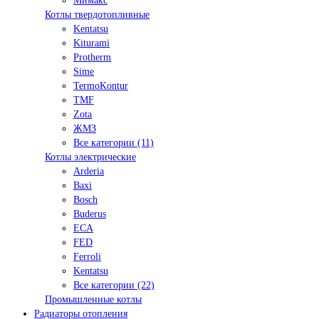
Мимакс
Котлы твердотопливные
Kentatsu
Kiturami
Protherm
Sime
TermoKontur
TMF
Zota
ЖМЗ
Все категории (11)
Котлы электрические
Arderia
Baxi
Bosch
Buderus
ECA
FED
Ferroli
Kentatsu
Все категории (22)
Промышленные котлы
Радиаторы отопления