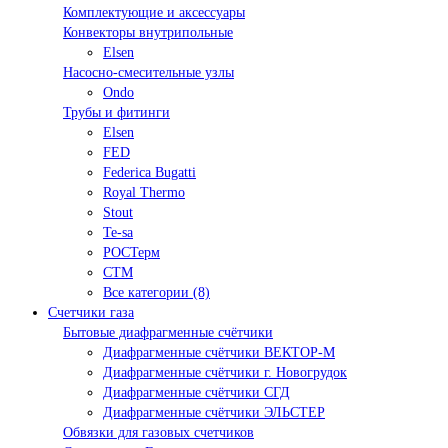
Комплектующие и аксессуары
Конвекторы внутрипольные
Elsen
Насосно-смесительные узлы
Ondo
Трубы и фитинги
Elsen
FED
Federica Bugatti
Royal Thermo
Stout
Te-sa
РОСТерм
СТМ
Все категории (8)
Счетчики газа
Бытовые диафрагменные счётчики
Диафрагменные счётчики ВЕКТОР-М
Диафрагменные счётчики г. Новогрудок
Диафрагменные счётчики СГД
Диафрагменные счётчики ЭЛЬСТЕР
Обвязки для газовых счетчиков