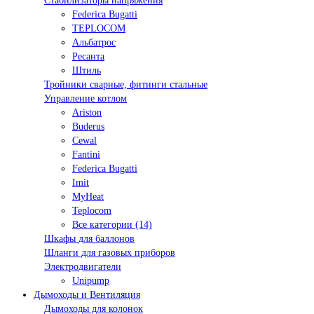
Стабилизаторы напряжения
Federica Bugatti
TEPLOCOM
Альбатрос
Ресанта
Штиль
Тройники сварные, фитинги стальные
Управление котлом
Ariston
Buderus
Cewal
Fantini
Federica Bugatti
Imit
MyHeat
Teplocom
Все категории (14)
Шкафы для баллонов
Шланги для газовых приборов
Электродвигатели
Unipump
Дымоходы и Вентиляция
Дымоходы для колонок