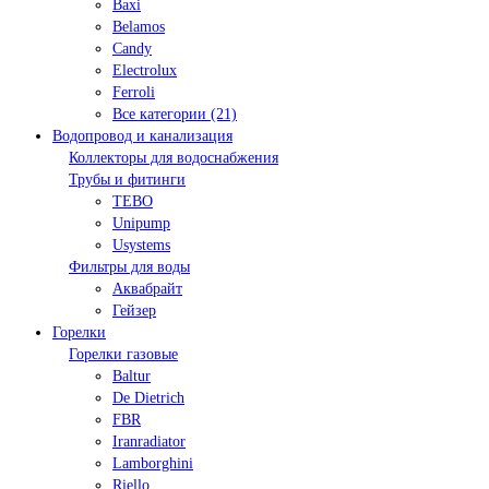
Baxi
Belamos
Candy
Electrolux
Ferroli
Все категории (21)
Водопровод и канализация
Коллекторы для водоснабжения
Трубы и фитинги
TEBO
Unipump
Usystems
Фильтры для воды
Аквабрайт
Гейзер
Горелки
Горелки газовые
Baltur
De Dietrich
FBR
Iranradiator
Lamborghini
Riello