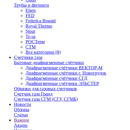
Трубы и фитинги
Elsen
FED
Federica Bugatti
Royal Thermo
Stout
Te-sa
РОСТерм
СТМ
Все категории (8)
Счетчики газа
Бытовые диафрагменные счётчики
Диафрагменные счётчики ВЕКТОР-М
Диафрагменные счётчики г. Новогрудок
Диафрагменные счётчики СГД
Диафрагменные счётчики ЭЛЬСТЕР
Обвязки для газовых счетчиков
Счетчик газа Гранд
Счетчик газа СГМ (СГУ, СГМБ)
Новости
Обзоры
Статьи
Важное
Акции