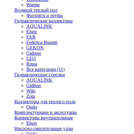
Warme
Водяной теплый пол
Фитинги и трубы
Гидравлические коллекторы
AQUALINK
Elsen
FAR
Federica Bugatti
GEKON
Gidruss
LEO
Rispa
Все категории (11)
Гидравлические стрелки
AQUALINK
Gidruss
Wilo
Zota
Коллекторы для теплого пола
Ondo
Комплектующие и аксессуары
Конвекторы внутрипольные
Elsen
Насосно-смесительные узлы
Ondo