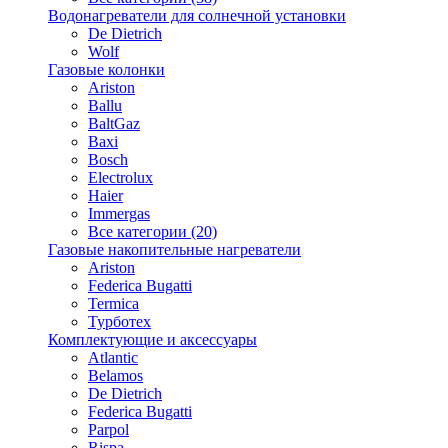
Водонагреватели для солнечной установки
De Dietrich
Wolf
Газовые колонки
Ariston
Ballu
BaltGaz
Baxi
Bosсh
Electrolux
Haier
Immergas
Все категории (20)
Газовые накопительные нагреватели
Ariston
Federica Bugatti
Termica
Турботех
Комплектующие и аксессуары
Atlantic
Belamos
De Dietrich
Federica Bugatti
Parpol
Rispa