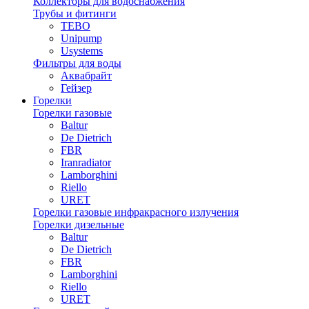
Коллекторы для водоснабжения
Трубы и фитинги
TEBO
Unipump
Usystems
Фильтры для воды
Аквабрайт
Гейзер
Горелки
Горелки газовые
Baltur
De Dietrich
FBR
Iranradiator
Lamborghini
Riello
URET
Горелки газовые инфракрасного излучения
Горелки дизельные
Baltur
De Dietrich
FBR
Lamborghini
Riello
URET