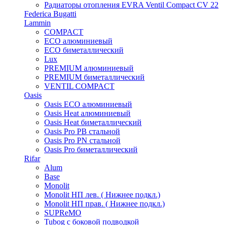
Радиаторы отопления EVRA Ventil Compact CV 22
Federica Bugatti
Lammin
COMPACT
ECO алюминиевый
ECO биметаллический
Lux
PREMIUM алюминиевый
PREMIUM биметаллический
VENTIL COMPACT
Oasis
Oasis ECO алюминиевый
Oasis Heat алюминиевый
Oasis Heat биметаллический
Oasis Pro PB стальной
Oasis Pro PN стальной
Oasis Pro биметаллический
Rifar
Alum
Base
Monolit
Monolit НП лев. ( Нижнее подкл.)
Monolit НП прав. ( Нижнее подкл.)
SUPReMO
Tubog с боковой подводкой