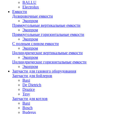
BALLU
Electrolux
Емкости
Дозировочные емкости
Экопром
Прямоугольные вертикальные емкости
Экопром
Прямоугольные горизонтальные емкости
Экопром
С полным сливом емкости
Экопром
Цилиндрические вертикальные емкости
Экопром
Цилиндрические горизонтальные емкости
Экопром
Запчасти для газового оборудования
Запчасти для бойлеров
Baxi
De Dietrich
Drazice
Tesy
Запчасти для котлов
Baxi
Bosch
Buderus