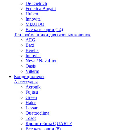
De Dietrich
Federica Bugatti
Hubert
Innovita
MIZUDO
Все категории (14)
Теплообменники для газовых колонок
AEG
Baxi
Beretta
Innovita
Neva / NevaLux
Oasis
Vilterm
Кондиционеры
Аксессуары
Aeronik
Fujitsu
Green
Haier
Lessar
Quattroclima
Tosot
Кронштейны QUARTZ
Все категории (8)