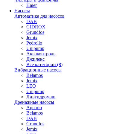
Haier
Насосы
Автоматика для насосов
DAB
GIDROX
Grundfos
Jemix
Pedrollo
Unipump
Акваконтроль
Джилекс
Все категории (8)
Вибрационные насосы
Belamos
Jemix
LEO
Unipump
Ливгидромаш
Дренажные насосы
Aquario
Belamos
DAB
Grundfos
Jemix