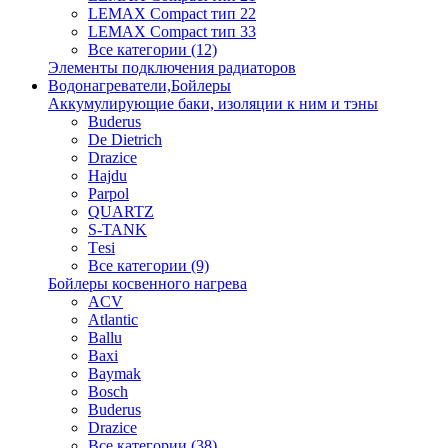
LEMAX Compact тип 22
LEMAX Compact тип 33
Все категории (12)
Элементы подключения радиаторов
Водонагреватели,Бойлеры
Аккумулирующие баки, изоляции к ним и тэны
Buderus
De Dietrich
Drazice
Hajdu
Parpol
QUARTZ
S-TANK
Tеsi
Все категории (9)
Бойлеры косвенного нагрева
ACV
Atlantic
Ballu
Baxi
Baymak
Bosch
Buderus
Drazice
Все категории (38)