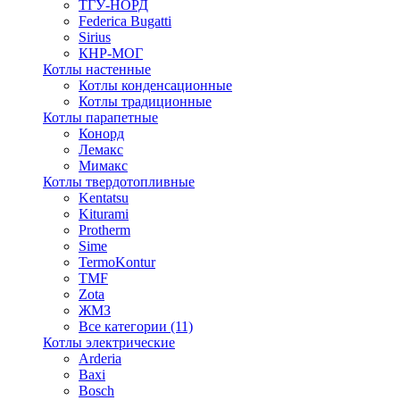
ТГУ-НОРД
Federica Bugatti
Sirius
КНР-МОГ
Котлы настенные
Котлы конденсационные
Котлы традиционные
Котлы парапетные
Конорд
Лемакс
Мимакс
Котлы твердотопливные
Kentatsu
Kiturami
Protherm
Sime
TermoKontur
TMF
Zota
ЖМЗ
Все категории (11)
Котлы электрические
Arderia
Baxi
Bosch