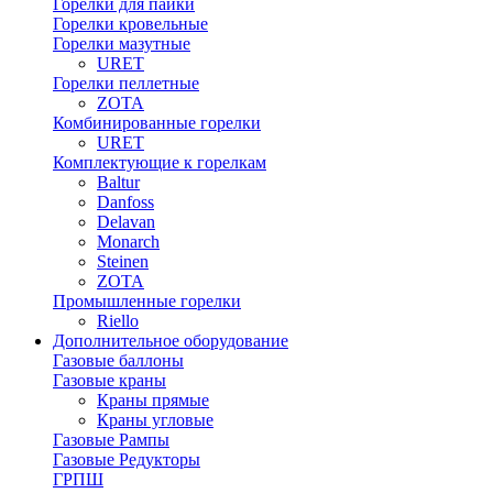
Горелки для пайки
Горелки кровельные
Горелки мазутные
URET
Горелки пеллетные
ZOTA
Комбинированные горелки
URET
Комплектующие к горелкам
Baltur
Danfoss
Delavan
Monarch
Steinen
ZOTA
Промышленные горелки
Riello
Дополнительное оборудование
Газовые баллоны
Газовые краны
Краны прямые
Краны угловые
Газовые Рампы
Газовые Редукторы
ГРПШ