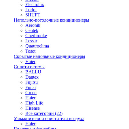
Electrolux
Loriot
SHUFT
Напольно-потолочные кондиционеры
Aeronik
Centek
Cherbrooke
Lessar
Quattroclima
Tosot
Скрытые напольные кондиционеры
Haier
Сплит-системы
BALLU
Dantex
Fujitsu
Funai
Green
Haier
High Life
Hisense
Все категории (22)
Увлажнители и очистители воздуха
Haier
Чиллеры и фанкойлы