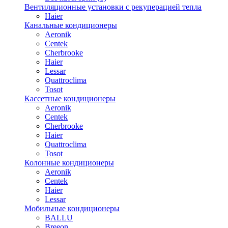
Вентиляционные установки с рекуперацией тепла
Haier
Канальные кондиционеры
Aeronik
Centek
Cherbrooke
Haier
Lessar
Quattroclima
Tosot
Кассетные кондиционеры
Aeronik
Centek
Cherbrooke
Haier
Quattroclima
Tosot
Колонные кондиционеры
Aeronik
Centek
Haier
Lessar
Мобильные кондиционеры
BALLU
Breeon