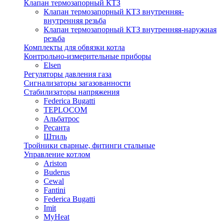
Клапан термозапорный КТЗ
Клапан термозапорный КТЗ внутренняя-
внутренняя резьба
Клапан термозапорный КТЗ внутренняя-наружная
резьба
Комплекты для обвязки котла
Контрольно-измерительные приборы
Elsen
Регуляторы давления газа
Сигнализаторы загазованности
Стабилизаторы напряжения
Federica Bugatti
TEPLOCOM
Альбатрос
Ресанта
Штиль
Тройники сварные, фитинги стальные
Управление котлом
Ariston
Buderus
Cewal
Fantini
Federica Bugatti
Imit
MyHeat