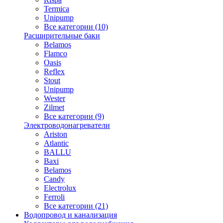
Termica
Unipump
Все категории (10)
Расширительные баки
Belamos
Flamco
Oasis
Reflex
Stout
Unipump
Wester
Zilmet
Все категории (9)
Электроводонагреватели
Ariston
Atlantic
BALLU
Baxi
Belamos
Candy
Electrolux
Ferroli
Все категории (21)
Водопровод и канализация