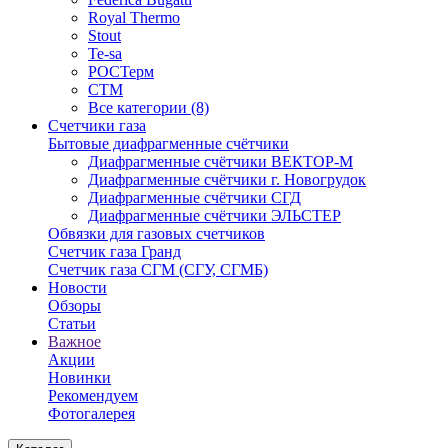
Royal Thermo
Stout
Te-sa
РОСТерм
СТМ
Все категории (8)
Счетчики газа
Бытовые диафрагменные счётчики
Диафрагменные счётчики ВЕКТОР-М
Диафрагменные счётчики г. Новогрудок
Диафрагменные счётчики СГД
Диафрагменные счётчики ЭЛЬСТЕР
Обвязки для газовых счетчиков
Счетчик газа Гранд
Счетчик газа СГМ (СГУ, СГМБ)
Новости
Обзоры
Статьи
Важное
Акции
Новинки
Рекомендуем
Фотогалерея