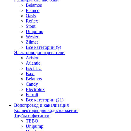
Belamos
Flamco
Oasis
Reflex
Stout
Unipump
Wester
Zilmet
Все категории (9)
Электроводонагреватели
Ariston
Atlantic
BALLU
Baxi
Belamos
Candy
Electrolux
Ferroli
Все категории (21)
Водопровод и канализация
Коллекторы для водоснабжения
Трубы и фитинги
TEBO
Unipump