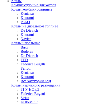
Котлы
Комплектующие для котлов
Котлы комбинированные
Kentatsu
Kiturami
РЗКО
Котлы на дизельном топливе
De Dietrich
Kiturami
Navien
Котлы напольные
Baxi
Buderus
De Dietrich
FED
Federica Bugatti
Ferroli
Kentatsu
Kiturami
Все категории (20)
Котлы наружного размещения
ТГУ-НОРД
Federica Bugatti
Sirius
КНР-МОГ