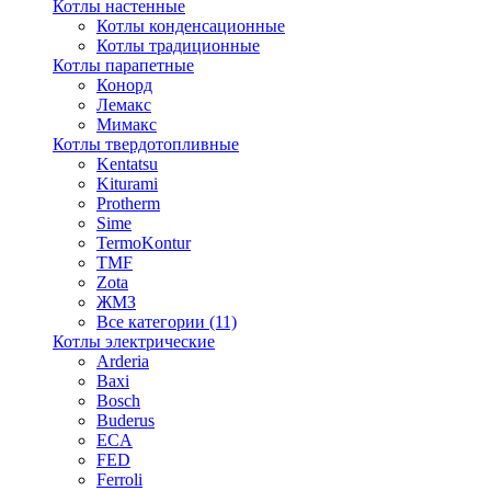
Котлы настенные
Котлы конденсационные
Котлы традиционные
Котлы парапетные
Конорд
Лемакс
Мимакс
Котлы твердотопливные
Kentatsu
Kiturami
Protherm
Sime
TermoKontur
TMF
Zota
ЖМЗ
Все категории (11)
Котлы электрические
Arderia
Baxi
Bosch
Buderus
ECA
FED
Ferroli