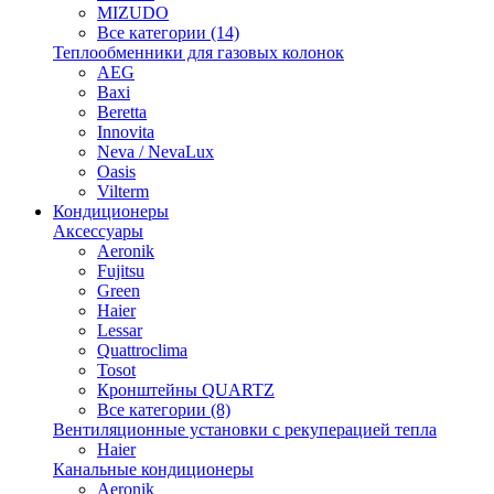
MIZUDO
Все категории (14)
Теплообменники для газовых колонок
AEG
Baxi
Beretta
Innovita
Neva / NevaLux
Oasis
Vilterm
Кондиционеры
Аксессуары
Aeronik
Fujitsu
Green
Haier
Lessar
Quattroclima
Tosot
Кронштейны QUARTZ
Все категории (8)
Вентиляционные установки с рекуперацией тепла
Haier
Канальные кондиционеры
Aeronik