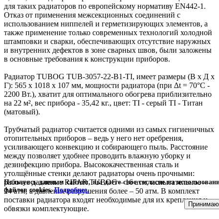
для таких радиаторов по европейскому нормативу EN442-1.
Отказ от применения межсекционных соединений с
использованием ниппелей и герметизирующих элементов, а
также применение только современных технологий холодной
штамповки и сварки, обеспечивающих отсутствие наружных
и внутренних дефектов в зоне сварных швов, были заложены
в основные требования к конструкции приборов.
Радиатор TUBOG TUB-3057-22-B1-TI, имеет размеры (В x Д x
Г): 565 х 1018 х 107 мм, мощности радиатора (при ∆t = 70°C -
2200 Вт.), хватит для оптимального обогрева приблизительно
на 22 м², вес прибора - 35,42 кг., цвет: TI - серый TI - Титан
(матовый).
Трубчатый радиатор считается одними из самых гигиеничных
отопительных приборов – ведь у него нет оребрения,
усиливающего конвекцию и собирающего пыль. Расстояние
между позволяет удобнее проводить влажную уборку и
дезинфекцию прибора. Высококачественная сталь и
утолщённые стенки делают радиаторы очень прочными:
рабочее давление RIFAR TUBOG – 16 атм, испытательное –
Пользуясь данным сайтом, вы даете свое согласие на использован
файлов cookies.
Подробнее.
24 атм, а давление разрушения более – 50 атм. В комплект
поставки радиатора входят необходимые для их крепления и
Принимаю
обвязки комплектующие.