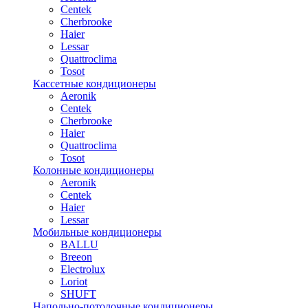
Centek
Cherbrooke
Haier
Lessar
Quattroclima
Tosot
Кассетные кондиционеры
Aeronik
Centek
Cherbrooke
Haier
Quattroclima
Tosot
Колонные кондиционеры
Aeronik
Centek
Haier
Lessar
Мобильные кондиционеры
BALLU
Breeon
Electrolux
Loriot
SHUFT
Напольно-потолочные кондиционеры