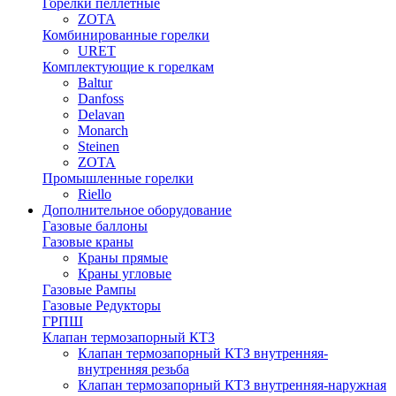
Горелки пеллетные
ZOTA
Комбинированные горелки
URET
Комплектующие к горелкам
Baltur
Danfoss
Delavan
Monarch
Steinen
ZOTA
Промышленные горелки
Riello
Дополнительное оборудование
Газовые баллоны
Газовые краны
Краны прямые
Краны угловые
Газовые Рампы
Газовые Редукторы
ГРПШ
Клапан термозапорный КТЗ
Клапан термозапорный КТЗ внутренняя-
внутренняя резьба
Клапан термозапорный КТЗ внутренняя-наружная