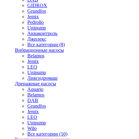
GIDROX
Grundfos
Jemix
Pedrollo
Unipump
Акваконтроль
Джилекс
Все категории (8)
Вибрационные насосы
Belamos
Jemix
LEO
Unipump
Ливгидромаш
Дренажные насосы
Aquario
Belamos
DAB
Grundfos
Jemix
LEO
Unipump
Wilo
Все категории (10)