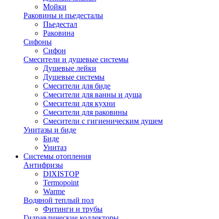
Мойки
Раковины и пьедесталы
Пьедестал
Раковина
Сифоны
Сифон
Смесители и душевые системы
Душевые лейки
Душевые системы
Смесители для биде
Смесители для ванны и душа
Смесители для кухни
Смесители для раковины
Смесители с гигиеническим душем
Унитазы и биде
Биде
Унитаз
Системы отопления
Антифризы
DIXISTOP
Termopoint
Warme
Водяной теплый пол
Фитинги и трубы
Гидравлические коллекторы