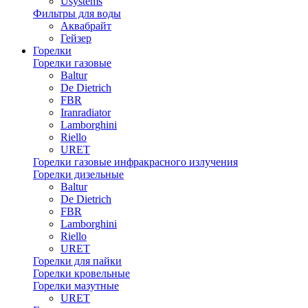
Usystems
Фильтры для воды
Аквабрайт
Гейзер
Горелки
Горелки газовые
Baltur
De Dietrich
FBR
Iranradiator
Lamborghini
Riello
URET
Горелки газовые инфракрасного излучения
Горелки дизельные
Baltur
De Dietrich
FBR
Lamborghini
Riello
URET
Горелки для пайки
Горелки кровельные
Горелки мазутные
URET