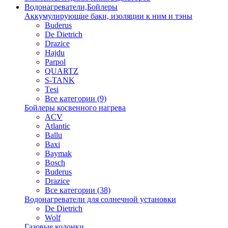
Водонагреватели,Бойлеры
Аккумулирующие баки, изоляции к ним и тэны
Buderus
De Dietrich
Drazice
Hajdu
Parpol
QUARTZ
S-TANK
Tеsi
Все категории (9)
Бойлеры косвенного нагрева
ACV
Atlantic
Ballu
Baxi
Baymak
Bosch
Buderus
Drazice
Все категории (38)
Водонагреватели для солнечной установки
De Dietrich
Wolf
Газовые колонки