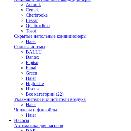
Aeronik
Centek
Cherbrooke
Lessar
Quattroclima
Tosot
Скрытые напольные кондиционеры
Haier
Сплит-системы
BALLU
Dantex
Fujitsu
Funai
Green
Haier
High Life
Hisense
Все категории (22)
Увлажнители и очистители воздуха
Haier
Чиллеры и фанкойлы
Haier
Насосы
Автоматика для насосов
DAB