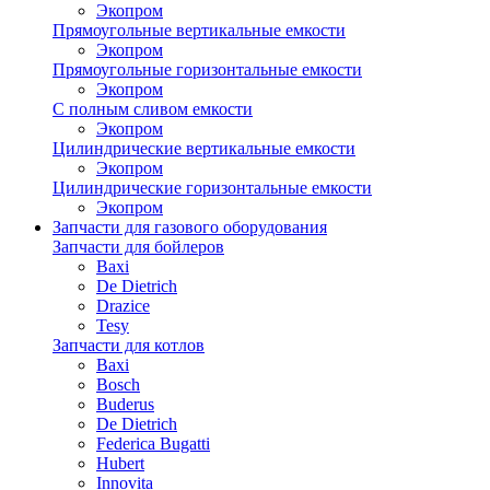
Экопром
Прямоугольные вертикальные емкости
Экопром
Прямоугольные горизонтальные емкости
Экопром
С полным сливом емкости
Экопром
Цилиндрические вертикальные емкости
Экопром
Цилиндрические горизонтальные емкости
Экопром
Запчасти для газового оборудования
Запчасти для бойлеров
Baxi
De Dietrich
Drazice
Tesy
Запчасти для котлов
Baxi
Bosch
Buderus
De Dietrich
Federica Bugatti
Hubert
Innovita