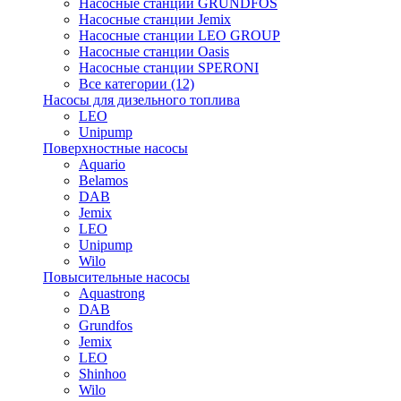
Насосные станции GRUNDFOS
Насосные станции Jemix
Насосные станции LEO GROUP
Насосные станции Oasis
Насосные станции SPERONI
Все категории (12)
Насосы для дизельного топлива
LEO
Unipump
Поверхностные насосы
Aquario
Belamos
DAB
Jemix
LEO
Unipump
Wilo
Повысительные насосы
Aquastrong
DAB
Grundfos
Jemix
LEO
Shinhoo
Wilo