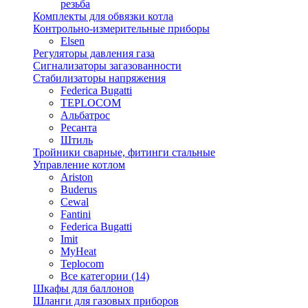
резьба
Комплекты для обвязки котла
Контрольно-измерительные приборы
Elsen
Регуляторы давления газа
Сигнализаторы загазованности
Стабилизаторы напряжения
Federica Bugatti
TEPLOCOM
Альбатрос
Ресанта
Штиль
Тройники сварные, фитинги стальные
Управление котлом
Ariston
Buderus
Cewal
Fantini
Federica Bugatti
Imit
MyHeat
Teplocom
Все категории (14)
Шкафы для баллонов
Шланги для газовых приборов