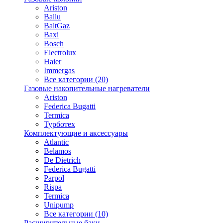
Ariston
Ballu
BaltGaz
Baxi
Bosсh
Electrolux
Haier
Immergas
Все категории (20)
Газовые накопительные нагреватели
Ariston
Federica Bugatti
Termica
Турботех
Комплектующие и аксессуары
Atlantic
Belamos
De Dietrich
Federica Bugatti
Parpol
Rispa
Termica
Unipump
Все категории (10)
Расширительные баки