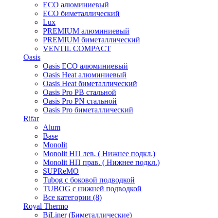
ECO алюминиевый
ECO биметаллический
Lux
PREMIUM алюминиевый
PREMIUM биметаллический
VENTIL COMPACT
Oasis
Oasis ECO алюминиевый
Oasis Heat алюминиевый
Oasis Heat биметаллический
Oasis Pro PB стальной
Oasis Pro PN стальной
Oasis Pro биметаллический
Rifar
Alum
Base
Monolit
Monolit НП лев. ( Нижнее подкл.)
Monolit НП прав. ( Нижнее подкл.)
SUPReMO
Tubog с боковой подводкой
TUBOG с нижней подводкой
Все категории (8)
Royal Thermo
BiLiner (Биметаллические)