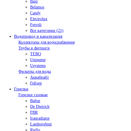
Baxi
Belamos
Candy
Electrolux
Ferroli
Все категории (21)
Водопровод и канализация
Коллекторы для водоснабжения
Трубы и фитинги
TEBO
Unipump
Usystems
Фильтры для воды
Аквабрайт
Гейзер
Горелки
Горелки газовые
Baltur
De Dietrich
FBR
Iranradiator
Lamborghini
Riello