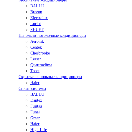
Мобильные кондиционеры
BALLU
Breeon
Electrolux
Loriot
SHUFT
Напольно-потолочные кондиционеры
Aeronik
Centek
Cherbrooke
Lessar
Quattroclima
Tosot
Скрытые напольные кондиционеры
Haier
Сплит-системы
BALLU
Dantex
Fujitsu
Funai
Green
Haier
High Life