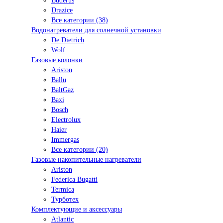
Buderus
Drazice
Все категории (38)
Водонагреватели для солнечной установки
De Dietrich
Wolf
Газовые колонки
Ariston
Ballu
BaltGaz
Baxi
Bosсh
Electrolux
Haier
Immergas
Все категории (20)
Газовые накопительные нагреватели
Ariston
Federica Bugatti
Termica
Турботех
Комплектующие и аксессуары
Atlantic