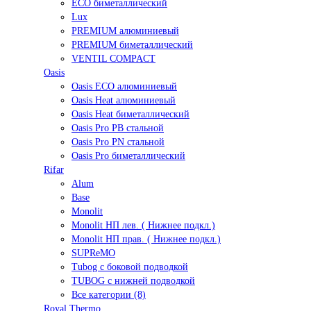
ECO биметаллический
Lux
PREMIUM алюминиевый
PREMIUM биметаллический
VENTIL COMPACT
Oasis
Oasis ECO алюминиевый
Oasis Heat алюминиевый
Oasis Heat биметаллический
Oasis Pro PB стальной
Oasis Pro PN стальной
Oasis Pro биметаллический
Rifar
Alum
Base
Monolit
Monolit НП лев. ( Нижнее подкл.)
Monolit НП прав. ( Нижнее подкл.)
SUPReMO
Tubog с боковой подводкой
TUBOG с нижней подводкой
Все категории (8)
Royal Thermo