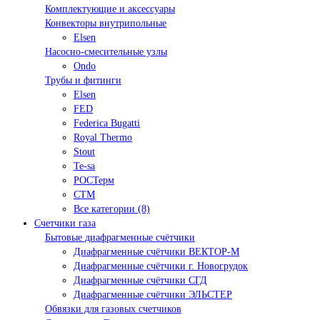
Комплектующие и аксессуары
Конвекторы внутрипольные
Elsen
Насосно-смесительные узлы
Ondo
Трубы и фитинги
Elsen
FED
Federica Bugatti
Royal Thermo
Stout
Te-sa
РОСТерм
СТМ
Все категории (8)
Счетчики газа
Бытовые диафрагменные счётчики
Диафрагменные счётчики ВЕКТОР-М
Диафрагменные счётчики г. Новогрудок
Диафрагменные счётчики СГД
Диафрагменные счётчики ЭЛЬСТЕР
Обвязки для газовых счетчиков