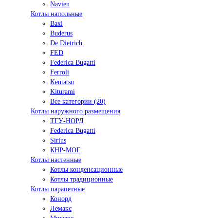
Navien
Котлы напольные
Baxi
Buderus
De Dietrich
FED
Federica Bugatti
Ferroli
Kentatsu
Kiturami
Все категории (20)
Котлы наружного размещения
ТГУ-НОРД
Federica Bugatti
Sirius
КНР-МОГ
Котлы настенные
Котлы конденсационные
Котлы традиционные
Котлы парапетные
Конорд
Лемакс