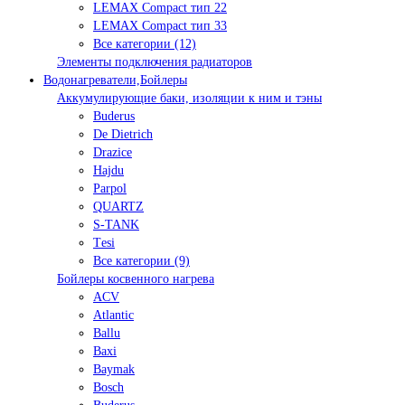
LEMAX Compact тип 22
LEMAX Compact тип 33
Все категории (12)
Элементы подключения радиаторов
Водонагреватели,Бойлеры
Аккумулирующие баки, изоляции к ним и тэны
Buderus
De Dietrich
Drazice
Hajdu
Parpol
QUARTZ
S-TANK
Tеsi
Все категории (9)
Бойлеры косвенного нагрева
ACV
Atlantic
Ballu
Baxi
Baymak
Bosch