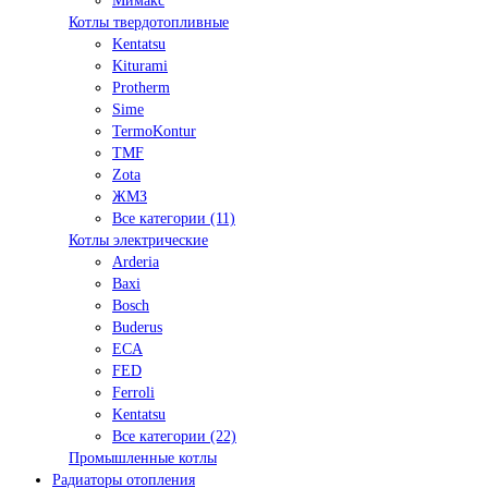
Мимакс
Котлы твердотопливные
Kentatsu
Kiturami
Protherm
Sime
TermoKontur
TMF
Zota
ЖМЗ
Все категории (11)
Котлы электрические
Arderia
Baxi
Bosch
Buderus
ECA
FED
Ferroli
Kentatsu
Все категории (22)
Промышленные котлы
Радиаторы отопления