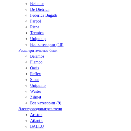
Belamos
De Dietrich
Federica Bugatti
Parpol
Rispa
Termica
Unipump
Все категории (10)
Расширительные баки
Belamos
Flamco
Oasis
Reflex
Stout
Unipump
Wester
Zilmet
Все категории (9)
Электроводонагреватели
Ariston
Atlantic
BALLU