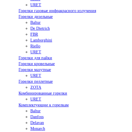
URET
Горелки газовые инфракрасного излучения
Горелки дизельные
Baltur
De Dietrich
FBR
Lamborghini
Riello
URET
Горелки для пайки
Горелки кровельные
Горелки мазутные
URET
Горелки пеллетные
ZOTA
Комбинированные горелки
URET
Комплектующие к горелкам
Baltur
Danfoss
Delavan
Monarch