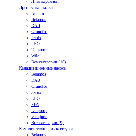
Ливгидромаш
Дренажные насосы
Aquario
Belamos
DAB
Grundfos
Jemix
LEO
Unipump
Wilo
Все категории (10)
Канализационные насосы
Belamos
DAB
Grundfos
Jemix
LEO
SFA
Unipump
Vandjord
Все категории (9)
Комплектующие и аксессуары
Belamos