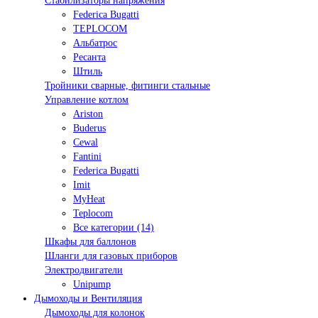
Стабилизаторы напряжения
Federica Bugatti
TEPLOCOM
Альбатрос
Ресанта
Штиль
Тройники сварные, фитинги стальные
Управление котлом
Ariston
Buderus
Cewal
Fantini
Federica Bugatti
Imit
MyHeat
Teplocom
Все категории (14)
Шкафы для баллонов
Шланги для газовых приборов
Электродвигатели
Unipump
Дымоходы и Вентиляция
Дымоходы для колонок