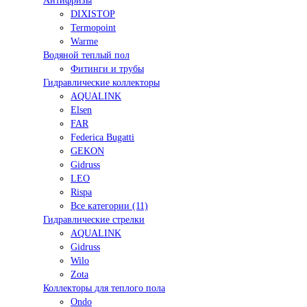
Антифризы
DIXISTOP
Termopoint
Warme
Водяной теплый пол
Фитинги и трубы
Гидравлические коллекторы
AQUALINK
Elsen
FAR
Federica Bugatti
GEKON
Gidruss
LEO
Rispa
Все категории (11)
Гидравлические стрелки
AQUALINK
Gidruss
Wilo
Zota
Коллекторы для теплого пола
Ondo