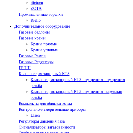
Steinen
ZOTA
Промышленные горелки
Riello
Дополнительное оборудование
Газовые баллоны
Газовые краны
Краны прямые
Краны угловые
Газовые Рампы
Газовые Редукторы
ГРПШ
Клапан термозапорный КТЗ
Клапан термозапорный КТЗ внутренняя-внутренняя
резьба
Клапан термозапорный КТЗ внутренняя-наружная
резьба
Комплекты для обвязки котла
Контрольно-измерительные приборы
Elsen
Регуляторы давления газа
Сигнализаторы загазованности