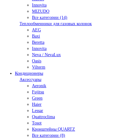
Innovita
MIZUDO
Все категории (14)
Теплообменники для газовых колонок
AEG
Baxi
Beretta
Innovita
Neva / NevaLux
Oasis
Vilterm
Кондиционеры
Аксессуары
Aeronik
Fujitsu
Green
Haier
Lessar
Quattroclima
Tosot
Кронштейны QUARTZ
Все категории (8)