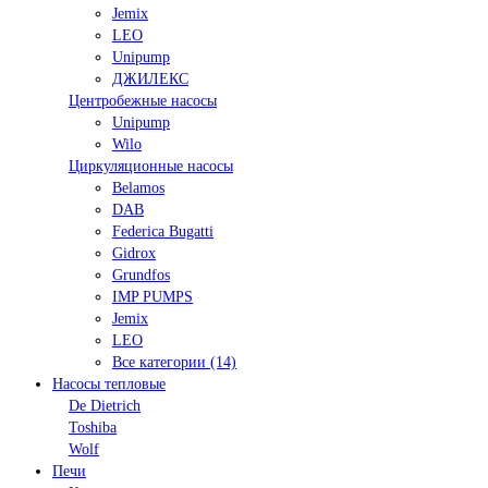
Jemix
LEO
Unipump
ДЖИЛЕКС
Центробежные насосы
Unipump
Wilo
Циркуляционные насосы
Belamos
DAB
Federica Bugatti
Gidrox
Grundfos
IMP PUMPS
Jemix
LEO
Все категории (14)
Насосы тепловые
De Dietrich
Toshiba
Wolf
Печи