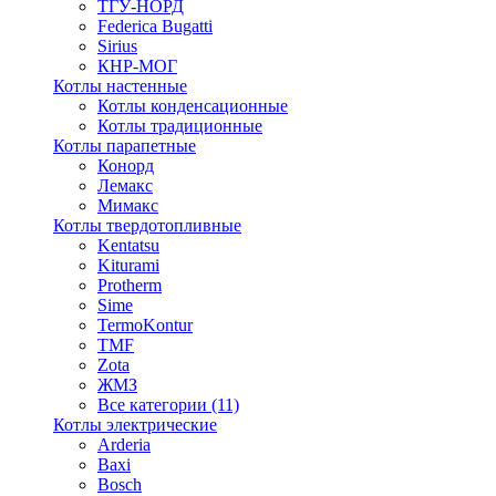
ТГУ-НОРД
Federica Bugatti
Sirius
КНР-МОГ
Котлы настенные
Котлы конденсационные
Котлы традиционные
Котлы парапетные
Конорд
Лемакс
Мимакс
Котлы твердотопливные
Kentatsu
Kiturami
Protherm
Sime
TermoKontur
TMF
Zota
ЖМЗ
Все категории (11)
Котлы электрические
Arderia
Baxi
Bosch