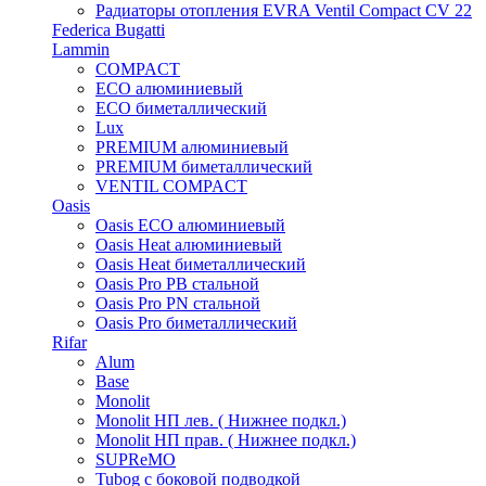
Радиаторы отопления EVRA Ventil Compact CV 22
Federica Bugatti
Lammin
COMPACT
ECO алюминиевый
ECO биметаллический
Lux
PREMIUM алюминиевый
PREMIUM биметаллический
VENTIL COMPACT
Oasis
Oasis ECO алюминиевый
Oasis Heat алюминиевый
Oasis Heat биметаллический
Oasis Pro PB стальной
Oasis Pro PN стальной
Oasis Pro биметаллический
Rifar
Alum
Base
Monolit
Monolit НП лев. ( Нижнее подкл.)
Monolit НП прав. ( Нижнее подкл.)
SUPReMO
Tubog с боковой подводкой