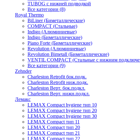
TUBOG с нижней подводкой
Все категории (8)
Royal Thermo
BiLiner (Биметаллические)
COMPACT (Стальные)
Indigo (Алюминиевые)
Indigo (Биметаллические)
Piano Forte (Биметаллические)
Revolution (Алюминиевые)
Revolution Bimetall (Биметаллические)
VENTIL COMPACT (Стальные с нижним подключе
Все категории (9)
Zehnder
Charleston Retrofit бок.подк.
Charleston Retrofit ниж.подк.
Charleston Верт. бок.подкл.
Charleston Верт. нижн.подкл.
Лемакс
LEMAX Compact hygiene тип 10
LEMAX Compact hygiene тип 20
LEMAX Compact hygiene тип 30
LEMAX Compact тип 11
LEMAX Compact тип 20
LEMAX Compact тип 21
LEMAX Compact тип 22