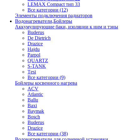
LEMAX Compact тип 33
Все категории (12)
Элементы подключения радиаторов
Водонагреватели,Бойлеры
Аккумулирующие баки, изоляции к ним и тэны
Buderus
De Dietrich
Drazice
Hajdu
Parpol
QUARTZ
S-TANK
Tеsi
Все категории (9)
Бойлеры косвенного нагрева
ACV
Atlantic
Ballu
Baxi
Baymak
Bosch
Buderus
Drazice
Все категории (38)
Водонагреватели для солнечной установки