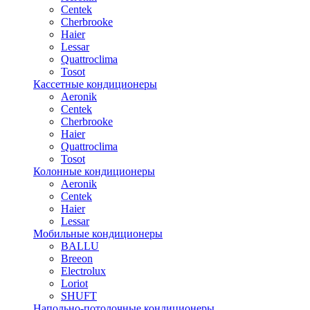
Centek
Cherbrooke
Haier
Lessar
Quattroclima
Tosot
Кассетные кондиционеры
Aeronik
Centek
Cherbrooke
Haier
Quattroclima
Tosot
Колонные кондиционеры
Aeronik
Centek
Haier
Lessar
Мобильные кондиционеры
BALLU
Breeon
Electrolux
Loriot
SHUFT
Напольно-потолочные кондиционеры