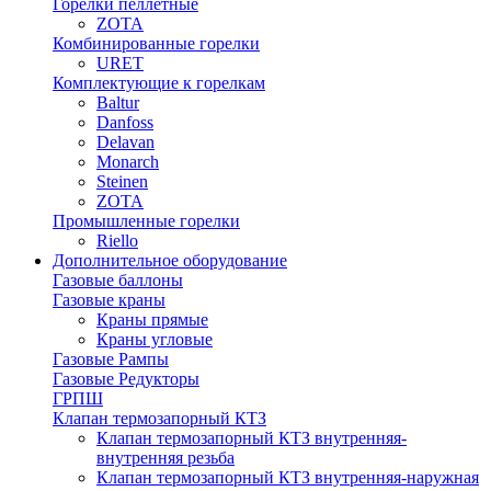
Горелки пеллетные
ZOTA
Комбинированные горелки
URET
Комплектующие к горелкам
Baltur
Danfoss
Delavan
Monarch
Steinen
ZOTA
Промышленные горелки
Riello
Дополнительное оборудование
Газовые баллоны
Газовые краны
Краны прямые
Краны угловые
Газовые Рампы
Газовые Редукторы
ГРПШ
Клапан термозапорный КТЗ
Клапан термозапорный КТЗ внутренняя-
внутренняя резьба
Клапан термозапорный КТЗ внутренняя-наружная