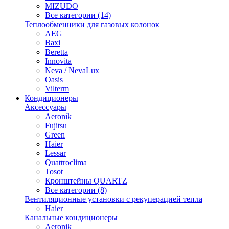
MIZUDO
Все категории (14)
Теплообменники для газовых колонок
AEG
Baxi
Beretta
Innovita
Neva / NevaLux
Oasis
Vilterm
Кондиционеры
Аксессуары
Aeronik
Fujitsu
Green
Haier
Lessar
Quattroclima
Tosot
Кронштейны QUARTZ
Все категории (8)
Вентиляционные установки с рекуперацией тепла
Haier
Канальные кондиционеры
Aeronik