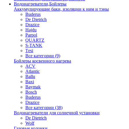
Водонагреватели,Бойлеры
Аккумулирующие баки, изоляции к ним и тэны
Buderus
De Dietrich
Drazice
Hajdu
Parpol
QUARTZ
S-TANK
Tеsi
Все категории (9)
Бойлеры косвенного нагрева
ACV
Atlantic
Ballu
Baxi
Baymak
Bosch
Buderus
Drazice
Все категории (38)
Водонагреватели для солнечной установки
De Dietrich
Wolf
Газовые колонки