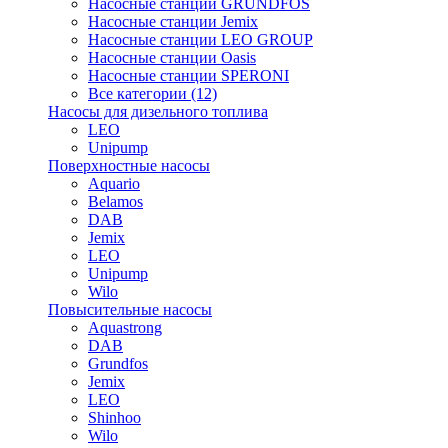
Насосные станции GRUNDFOS
Насосные станции Jemix
Насосные станции LEO GROUP
Насосные станции Oasis
Насосные станции SPERONI
Все категории (12)
Насосы для дизельного топлива
LEO
Unipump
Поверхностные насосы
Aquario
Belamos
DAB
Jemix
LEO
Unipump
Wilo
Повысительные насосы
Aquastrong
DAB
Grundfos
Jemix
LEO
Shinhoo
Wilo