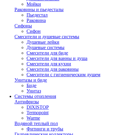
Мойки
Раковины и пьедесталы
Пьедестал
Раковина
Сифоны
Сифон
Смесители и душевые системы
Душевые лейки
Душевые системы
Смесители для биде
Смесители для ванны и душа
Смесители для кухни
Смесители для раковины
Смесители с гигиеническим душем
Унитазы и биде
Биде
Унитаз
Системы отопления
Антифризы
DIXISTOP
Termopoint
Warme
Водяной теплый пол
Фитинги и трубы
Гидравлические коллекторы