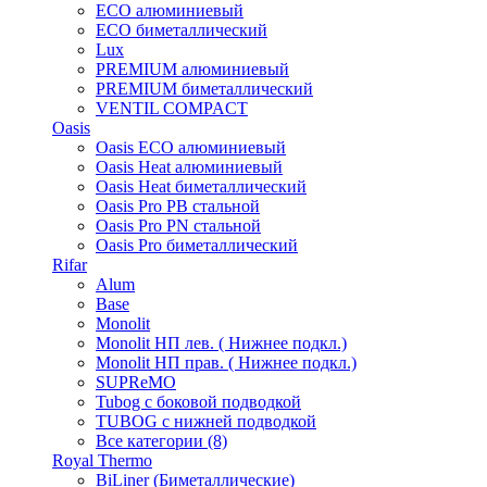
ECO алюминиевый
ECO биметаллический
Lux
PREMIUM алюминиевый
PREMIUM биметаллический
VENTIL COMPACT
Oasis
Oasis ECO алюминиевый
Oasis Heat алюминиевый
Oasis Heat биметаллический
Oasis Pro PB стальной
Oasis Pro PN стальной
Oasis Pro биметаллический
Rifar
Alum
Base
Monolit
Monolit НП лев. ( Нижнее подкл.)
Monolit НП прав. ( Нижнее подкл.)
SUPReMO
Tubog с боковой подводкой
TUBOG с нижней подводкой
Все категории (8)
Royal Thermo
BiLiner (Биметаллические)