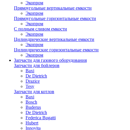
Экопром
Прямоугольные вертикальные емкости
Экопром
Прямоугольные горизонтальные емкости
Экопром
С полным сливом емкости
Экопром
Цилиндрические вертикальные емкости
Экопром
Цилиндрические горизонтальные емкости
Экопром
Запчасти для газового оборудования
Запчасти для бойлеров
Baxi
De Dietrich
Drazice
Tesy
Запчасти для котлов
Baxi
Bosch
Buderus
De Dietrich
Federica Bugatti
Hubert
Innovita