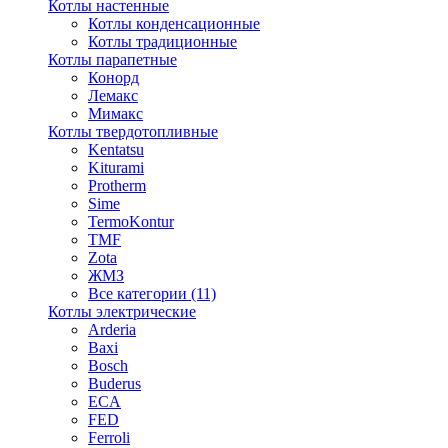
Котлы настенные
Котлы конденсационные
Котлы традиционные
Котлы парапетные
Конорд
Лемакс
Мимакс
Котлы твердотопливные
Kentatsu
Kiturami
Protherm
Sime
TermoKontur
TMF
Zota
ЖМЗ
Все категории (11)
Котлы электрические
Arderia
Baxi
Bosch
Buderus
ECA
FED
Ferroli