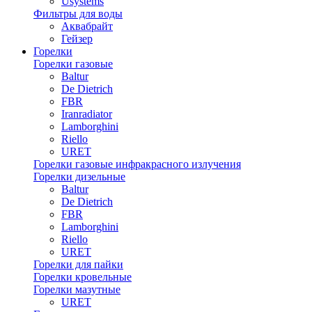
Usystems
Фильтры для воды
Аквабрайт
Гейзер
Горелки
Горелки газовые
Baltur
De Dietrich
FBR
Iranradiator
Lamborghini
Riello
URET
Горелки газовые инфракрасного излучения
Горелки дизельные
Baltur
De Dietrich
FBR
Lamborghini
Riello
URET
Горелки для пайки
Горелки кровельные
Горелки мазутные
URET