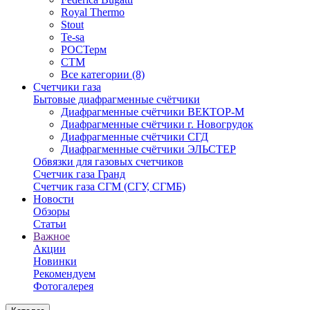
Royal Thermo
Stout
Te-sa
РОСТерм
СТМ
Все категории (8)
Счетчики газа
Бытовые диафрагменные счётчики
Диафрагменные счётчики ВЕКТОР-М
Диафрагменные счётчики г. Новогрудок
Диафрагменные счётчики СГД
Диафрагменные счётчики ЭЛЬСТЕР
Обвязки для газовых счетчиков
Счетчик газа Гранд
Счетчик газа СГМ (СГУ, СГМБ)
Новости
Обзоры
Статьи
Важное
Акции
Новинки
Рекомендуем
Фотогалерея