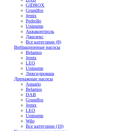
GIDROX
Grundfos
Jemix
Pedrollo
Unipump
Акваконтроль
Джилекс
Все категории (8)
Вибрационные насосы
Belamos
Jemix
LEO
Unipump
Ливгидромаш
Дренажные насосы
Aquario
Belamos
DAB
Grundfos
Jemix
LEO
Unipump
Wilo
Все категории (10)