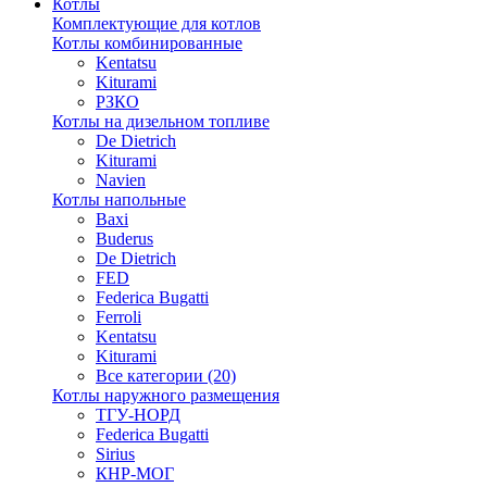
Котлы
Комплектующие для котлов
Котлы комбинированные
Kentatsu
Kiturami
РЗКО
Котлы на дизельном топливе
De Dietrich
Kiturami
Navien
Котлы напольные
Baxi
Buderus
De Dietrich
FED
Federica Bugatti
Ferroli
Kentatsu
Kiturami
Все категории (20)
Котлы наружного размещения
ТГУ-НОРД
Federica Bugatti
Sirius
КНР-МОГ