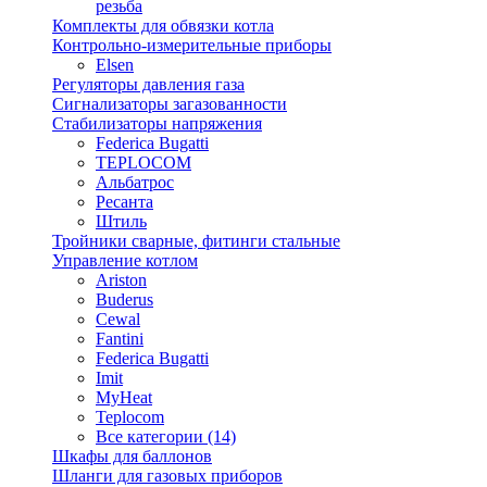
резьба
Комплекты для обвязки котла
Контрольно-измерительные приборы
Elsen
Регуляторы давления газа
Сигнализаторы загазованности
Стабилизаторы напряжения
Federica Bugatti
TEPLOCOM
Альбатрос
Ресанта
Штиль
Тройники сварные, фитинги стальные
Управление котлом
Ariston
Buderus
Cewal
Fantini
Federica Bugatti
Imit
MyHeat
Teplocom
Все категории (14)
Шкафы для баллонов
Шланги для газовых приборов