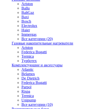
Ariston
Ballu
BaltGaz
Baxi
Bosсh
Electrolux
Haier
Immergas
Все категории (20)
Газовые накопительные нагреватели
Ariston
Federica Bugatti
Termica
Турботех
Комплектующие и аксессуары
Atlantic
Belamos
De Dietrich
Federica Bugatti
Parpol
Rispa
Termica
Unipump
Все категории (10)
Расширительные баки