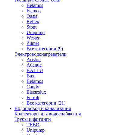
Belamos
Flamco
Oasis
Reflex
Stout
Unipump
Wester
Zilmet
Все категории (9)
Электроводонагреватели
Ariston
Atlantic
BALLU
Baxi
Belamos
Candy
Electrolux
Ferroli
Все категории (21)
Водопровод и канализация
Коллекторы для водоснабжения
Трубы и фитинги
TEBO
Unipump