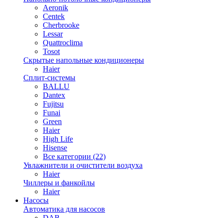
Aeronik
Centek
Cherbrooke
Lessar
Quattroclima
Tosot
Скрытые напольные кондиционеры
Haier
Сплит-системы
BALLU
Dantex
Fujitsu
Funai
Green
Haier
High Life
Hisense
Все категории (22)
Увлажнители и очистители воздуха
Haier
Чиллеры и фанкойлы
Haier
Насосы
Автоматика для насосов
DAB