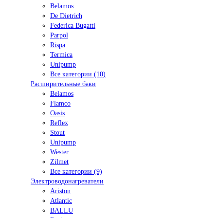
Belamos
De Dietrich
Federica Bugatti
Parpol
Rispa
Termica
Unipump
Все категории (10)
Расширительные баки
Belamos
Flamco
Oasis
Reflex
Stout
Unipump
Wester
Zilmet
Все категории (9)
Электроводонагреватели
Ariston
Atlantic
BALLU