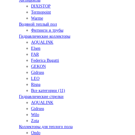
Антифризы
DIXISTOP
Termopoint
Warme
Водяной теплый пол
Фитинги и трубы
Гидравлические коллекторы
AQUALINK
Elsen
FAR
Federica Bugatti
GEKON
Gidruss
LEO
Rispa
Все категории (11)
Гидравлические стрелки
AQUALINK
Gidruss
Wilo
Zota
Коллекторы для теплого пола
Ondo