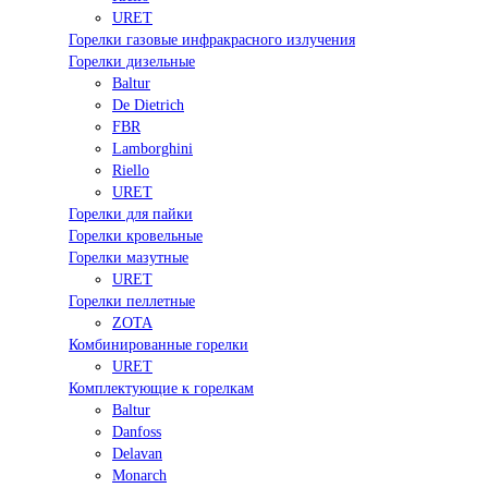
URET
Горелки газовые инфракрасного излучения
Горелки дизельные
Baltur
De Dietrich
FBR
Lamborghini
Riello
URET
Горелки для пайки
Горелки кровельные
Горелки мазутные
URET
Горелки пеллетные
ZOTA
Комбинированные горелки
URET
Комплектующие к горелкам
Baltur
Danfoss
Delavan
Monarch