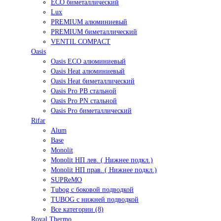
ECO биметаллический
Lux
PREMIUM алюминиевый
PREMIUM биметаллический
VENTIL COMPACT
Oasis
Oasis ECO алюминиевый
Oasis Heat алюминиевый
Oasis Heat биметаллический
Oasis Pro PB стальной
Oasis Pro PN стальной
Oasis Pro биметаллический
Rifar
Alum
Base
Monolit
Monolit НП лев. ( Нижнее подкл.)
Monolit НП прав. ( Нижнее подкл.)
SUPReMO
Tubog с боковой подводкой
TUBOG с нижней подводкой
Все категории (8)
Royal Thermo