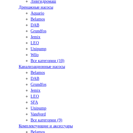
Ливгидромаш
Дренажные насосы
Aquario
Belamos
DAB
Grundfos
Jemix
LEO
Unipump
Wilo
Все категории (10)
Канализационные насосы
Belamos
DAB
Grundfos
Jemix
LEO
SFA
Unipump
Vandjord
Все категории (9)
Комплектующие и аксессуары
Belamos