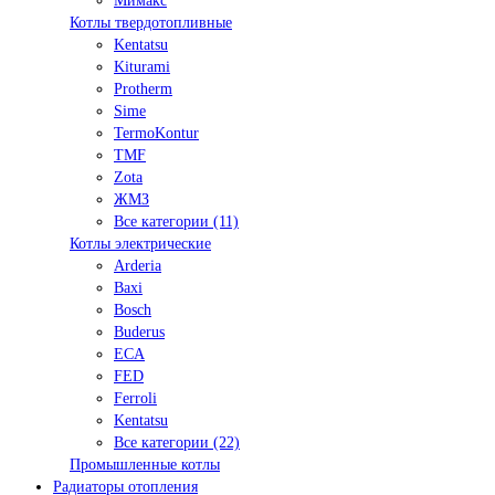
Мимакс
Котлы твердотопливные
Kentatsu
Kiturami
Protherm
Sime
TermoKontur
TMF
Zota
ЖМЗ
Все категории (11)
Котлы электрические
Arderia
Baxi
Bosch
Buderus
ECA
FED
Ferroli
Kentatsu
Все категории (22)
Промышленные котлы
Радиаторы отопления