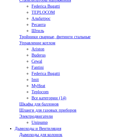
Стабилизаторы напряжения
Federica Bugatti
TEPLOCOM
Альбатрос
Ресанта
Штиль
Тройники сварные, фитинги стальные
Управление котлом
Ariston
Buderus
Cewal
Fantini
Federica Bugatti
Imit
MyHeat
Teplocom
Все категории (14)
Шкафы для баллонов
Шланги для газовых приборов
Электродвигатели
Unipump
Дымоходы и Вентиляция
Дымоходы для колонок