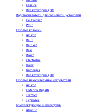
Buderus
Drazice
Все категории (38)
Водонагреватели для солнечной установки
De Dietrich
Wolf
Газовые колонки
Ariston
Ballu
BaltGaz
Baxi
Bosсh
Electrolux
Haier
Immergas
Все категории (20)
Газовые накопительные нагреватели
Ariston
Federica Bugatti
Termica
Турботех
Комплектующие и аксессуары
Atlantic