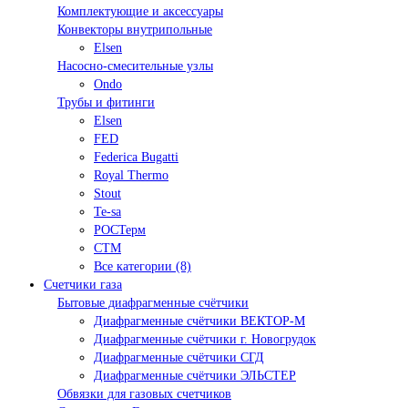
Комплектующие и аксессуары
Конвекторы внутрипольные
Elsen
Насосно-смесительные узлы
Ondo
Трубы и фитинги
Elsen
FED
Federica Bugatti
Royal Thermo
Stout
Te-sa
РОСТерм
СТМ
Все категории (8)
Счетчики газа
Бытовые диафрагменные счётчики
Диафрагменные счётчики ВЕКТОР-М
Диафрагменные счётчики г. Новогрудок
Диафрагменные счётчики СГД
Диафрагменные счётчики ЭЛЬСТЕР
Обвязки для газовых счетчиков