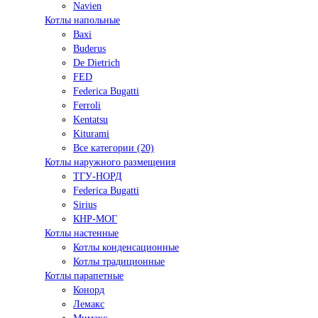
Navien
Котлы напольные
Baxi
Buderus
De Dietrich
FED
Federica Bugatti
Ferroli
Kentatsu
Kiturami
Все категории (20)
Котлы наружного размещения
ТГУ-НОРД
Federica Bugatti
Sirius
КНР-МОГ
Котлы настенные
Котлы конденсационные
Котлы традиционные
Котлы парапетные
Конорд
Лемакс