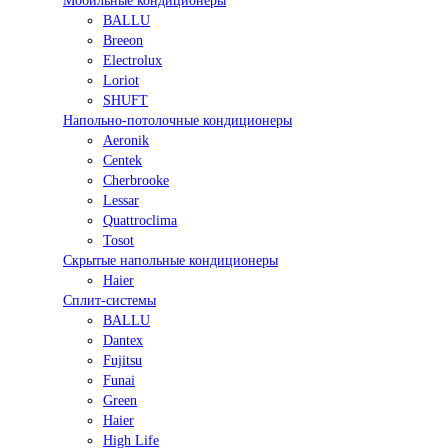
Мобильные кондиционеры
BALLU
Breeon
Electrolux
Loriot
SHUFT
Напольно-потолочные кондиционеры
Aeronik
Centek
Cherbrooke
Lessar
Quattroclima
Tosot
Скрытые напольные кондиционеры
Haier
Сплит-системы
BALLU
Dantex
Fujitsu
Funai
Green
Haier
High Life