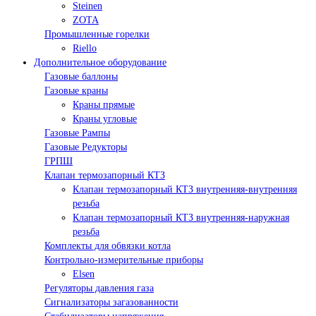
Steinen
ZOTA
Промышленные горелки
Riello
Дополнительное оборудование
Газовые баллоны
Газовые краны
Краны прямые
Краны угловые
Газовые Рампы
Газовые Редукторы
ГРПШ
Клапан термозапорный КТЗ
Клапан термозапорный КТЗ внутренняя-внутренняя
резьба
Клапан термозапорный КТЗ внутренняя-наружная
резьба
Комплекты для обвязки котла
Контрольно-измерительные приборы
Elsen
Регуляторы давления газа
Сигнализаторы загазованности