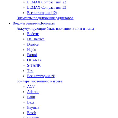
LEMAX Compact тип 22
LEMAX Compact тип 33
Все категории (12)
Элементы подключения радиаторов
Водонагреватели,Бойлеры
Аккумулирующие баки, изоляции к ним и тэны
Buderus
De Dietrich
Drazice
Hajdu
Parpol
QUARTZ
S-TANK
Tеsi
Все категории (9)
Бойлеры косвенного нагрева
ACV
Atlantic
Ballu
Baxi
Baymak
Bosch