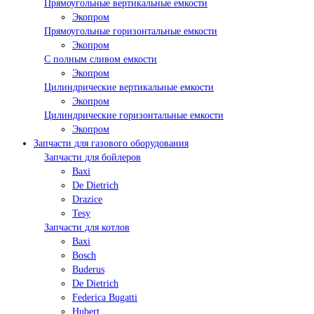
Прямоугольные вертикальные емкости
Экопром
Прямоугольные горизонтальные емкости
Экопром
С полным сливом емкости
Экопром
Цилиндрические вертикальные емкости
Экопром
Цилиндрические горизонтальные емкости
Экопром
Запчасти для газового оборудования
Запчасти для бойлеров
Baxi
De Dietrich
Drazice
Tesy
Запчасти для котлов
Baxi
Bosch
Buderus
De Dietrich
Federica Bugatti
Hubert