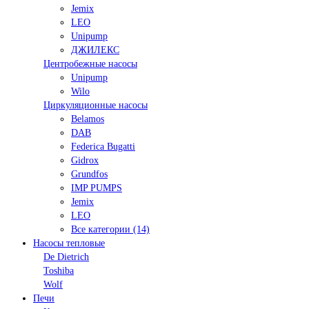
Jemix
LEO
Unipump
ДЖИЛЕКС
Центробежные насосы
Unipump
Wilo
Циркуляционные насосы
Belamos
DAB
Federica Bugatti
Gidrox
Grundfos
IMP PUMPS
Jemix
LEO
Все категории (14)
Насосы тепловые
De Dietrich
Toshiba
Wolf
Печи