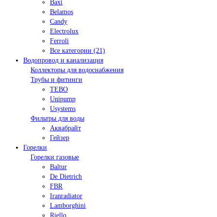
Baxi
Belamos
Candy
Electrolux
Ferroli
Все категории (21)
Водопровод и канализация
Коллекторы для водоснабжения
Трубы и фитинги
TEBO
Unipump
Usystems
Фильтры для воды
Аквабрайт
Гейзер
Горелки
Горелки газовые
Baltur
De Dietrich
FBR
Iranradiator
Lamborghini
Riello