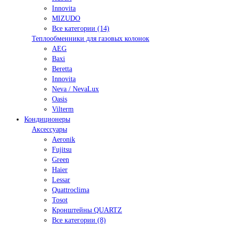
Innovita
MIZUDO
Все категории (14)
Теплообменники для газовых колонок
AEG
Baxi
Beretta
Innovita
Neva / NevaLux
Oasis
Vilterm
Кондиционеры
Аксессуары
Aeronik
Fujitsu
Green
Haier
Lessar
Quattroclima
Tosot
Кронштейны QUARTZ
Все категории (8)