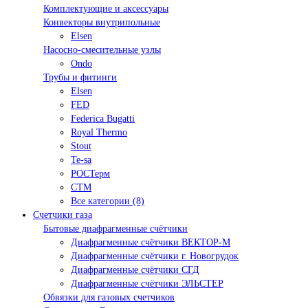
Комплектующие и аксессуары
Конвекторы внутрипольные
Elsen
Насосно-смесительные узлы
Ondo
Трубы и фитинги
Elsen
FED
Federica Bugatti
Royal Thermo
Stout
Te-sa
РОСТерм
СТМ
Все категории (8)
Счетчики газа
Бытовые диафрагменные счётчики
Диафрагменные счётчики ВЕКТОР-М
Диафрагменные счётчики г. Новогрудок
Диафрагменные счётчики СГД
Диафрагменные счётчики ЭЛЬСТЕР
Обвязки для газовых счетчиков