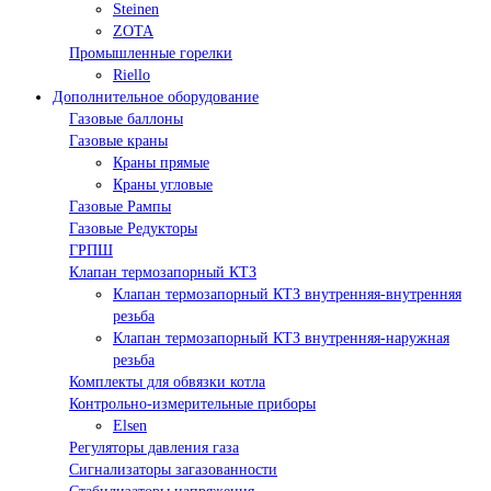
Steinen
ZOTA
Промышленные горелки
Riello
Дополнительное оборудование
Газовые баллоны
Газовые краны
Краны прямые
Краны угловые
Газовые Рампы
Газовые Редукторы
ГРПШ
Клапан термозапорный КТЗ
Клапан термозапорный КТЗ внутренняя-внутренняя
резьба
Клапан термозапорный КТЗ внутренняя-наружная
резьба
Комплекты для обвязки котла
Контрольно-измерительные приборы
Elsen
Регуляторы давления газа
Сигнализаторы загазованности