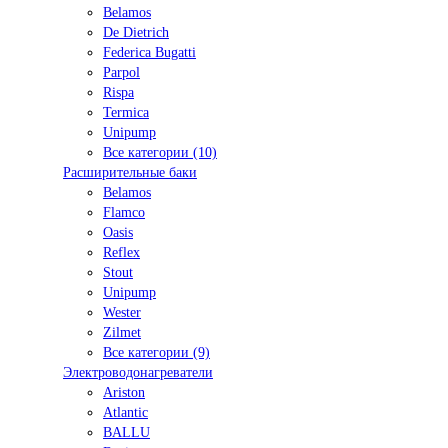
Belamos
De Dietrich
Federica Bugatti
Parpol
Rispa
Termica
Unipump
Все категории (10)
Расширительные баки
Belamos
Flamco
Oasis
Reflex
Stout
Unipump
Wester
Zilmet
Все категории (9)
Электроводонагреватели
Ariston
Atlantic
BALLU