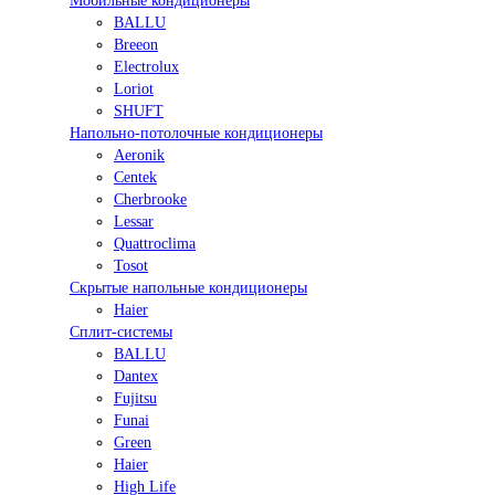
Мобильные кондиционеры
BALLU
Breeon
Electrolux
Loriot
SHUFT
Напольно-потолочные кондиционеры
Aeronik
Centek
Cherbrooke
Lessar
Quattroclima
Tosot
Скрытые напольные кондиционеры
Haier
Сплит-системы
BALLU
Dantex
Fujitsu
Funai
Green
Haier
High Life