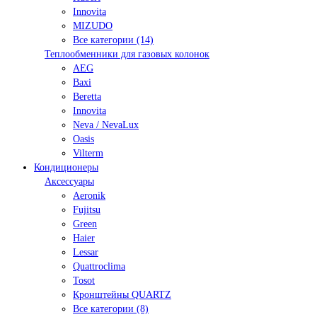
Innovita
MIZUDO
Все категории (14)
Теплообменники для газовых колонок
AEG
Baxi
Beretta
Innovita
Neva / NevaLux
Oasis
Vilterm
Кондиционеры
Аксессуары
Aeronik
Fujitsu
Green
Haier
Lessar
Quattroclima
Tosot
Кронштейны QUARTZ
Все категории (8)