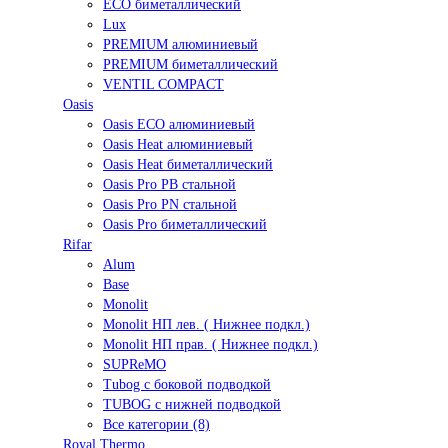
ECO биметаллический
Lux
PREMIUM алюминиевый
PREMIUM биметаллический
VENTIL COMPACT
Oasis
Oasis ECO алюминиевый
Oasis Heat алюминиевый
Oasis Heat биметаллический
Oasis Pro PB стальной
Oasis Pro PN стальной
Oasis Pro биметаллический
Rifar
Alum
Base
Monolit
Monolit НП лев. ( Нижнее подкл.)
Monolit НП прав. ( Нижнее подкл.)
SUPReMO
Tubog с боковой подводкой
TUBOG с нижней подводкой
Все категории (8)
Royal Thermo