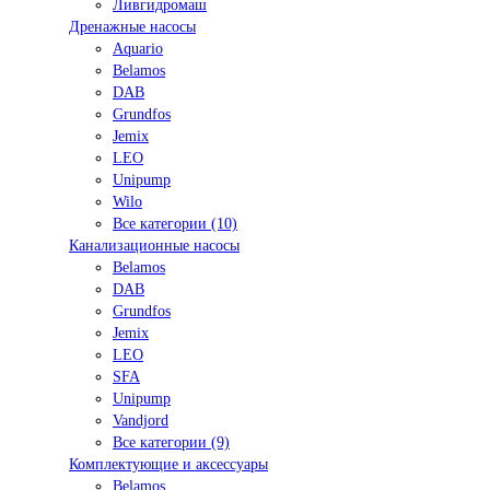
Ливгидромаш
Дренажные насосы
Aquario
Belamos
DAB
Grundfos
Jemix
LEO
Unipump
Wilo
Все категории (10)
Канализационные насосы
Belamos
DAB
Grundfos
Jemix
LEO
SFA
Unipump
Vandjord
Все категории (9)
Комплектующие и аксессуары
Belamos