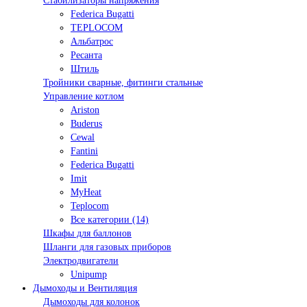
Стабилизаторы напряжения
Federica Bugatti
TEPLOCOM
Альбатрос
Ресанта
Штиль
Тройники сварные, фитинги стальные
Управление котлом
Ariston
Buderus
Cewal
Fantini
Federica Bugatti
Imit
MyHeat
Teplocom
Все категории (14)
Шкафы для баллонов
Шланги для газовых приборов
Электродвигатели
Unipump
Дымоходы и Вентиляция
Дымоходы для колонок