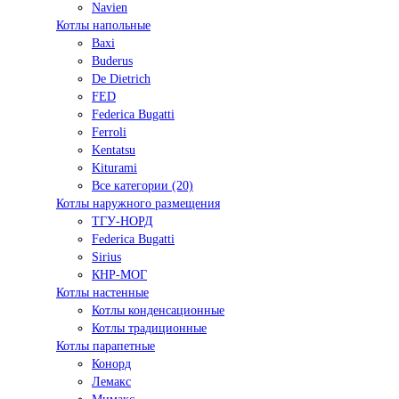
Navien
Котлы напольные
Baxi
Buderus
De Dietrich
FED
Federica Bugatti
Ferroli
Kentatsu
Kiturami
Все категории (20)
Котлы наружного размещения
ТГУ-НОРД
Federica Bugatti
Sirius
КНР-МОГ
Котлы настенные
Котлы конденсационные
Котлы традиционные
Котлы парапетные
Конорд
Лемакс