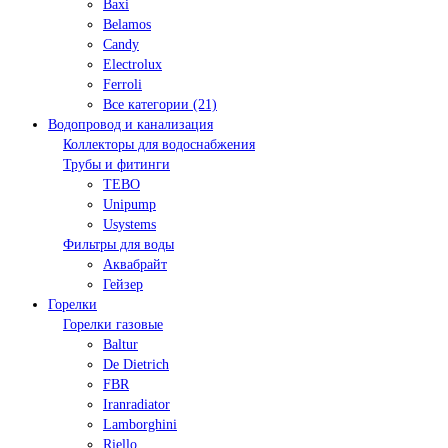
Baxi
Belamos
Candy
Electrolux
Ferroli
Все категории (21)
Водопровод и канализация
Коллекторы для водоснабжения
Трубы и фитинги
TEBO
Unipump
Usystems
Фильтры для воды
Аквабрайт
Гейзер
Горелки
Горелки газовые
Baltur
De Dietrich
FBR
Iranradiator
Lamborghini
Riello