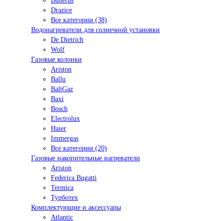
Buderus
Drazice
Все категории (38)
Водонагреватели для солнечной установки
De Dietrich
Wolf
Газовые колонки
Ariston
Ballu
BaltGaz
Baxi
Bosсh
Electrolux
Haier
Immergas
Все категории (20)
Газовые накопительные нагреватели
Ariston
Federica Bugatti
Termica
Турботех
Комплектующие и аксессуары
Atlantic