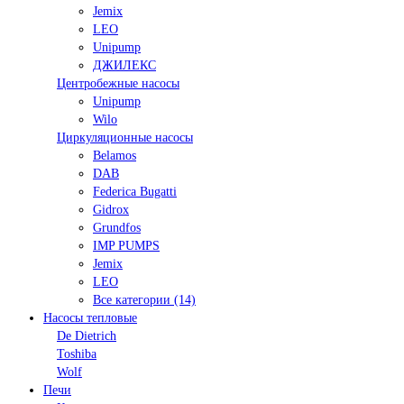
Jemix
LEO
Unipump
ДЖИЛЕКС
Центробежные насосы
Unipump
Wilo
Циркуляционные насосы
Belamos
DAB
Federica Bugatti
Gidrox
Grundfos
IMP PUMPS
Jemix
LEO
Все категории (14)
Насосы тепловые
De Dietrich
Toshiba
Wolf
Печи