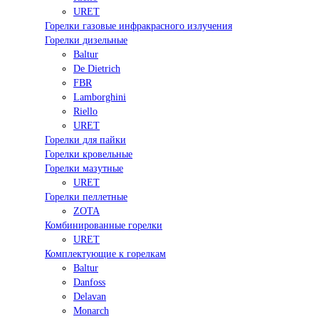
URET
Горелки газовые инфракрасного излучения
Горелки дизельные
Baltur
De Dietrich
FBR
Lamborghini
Riello
URET
Горелки для пайки
Горелки кровельные
Горелки мазутные
URET
Горелки пеллетные
ZOTA
Комбинированные горелки
URET
Комплектующие к горелкам
Baltur
Danfoss
Delavan
Monarch