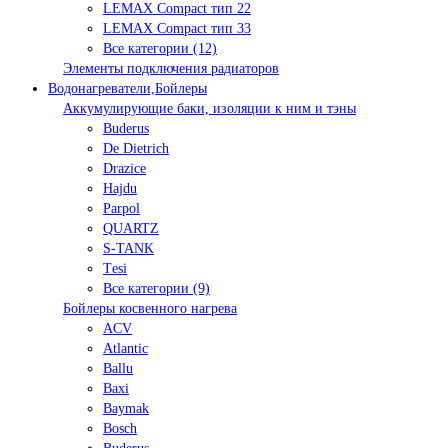
LEMAX Compact тип 22
LEMAX Compact тип 33
Все категории (12)
Элементы подключения радиаторов
Водонагреватели,Бойлеры
Аккумулирующие баки, изоляции к ним и тэны
Buderus
De Dietrich
Drazice
Hajdu
Parpol
QUARTZ
S-TANK
Tеsi
Все категории (9)
Бойлеры косвенного нагрева
ACV
Atlantic
Ballu
Baxi
Baymak
Bosch