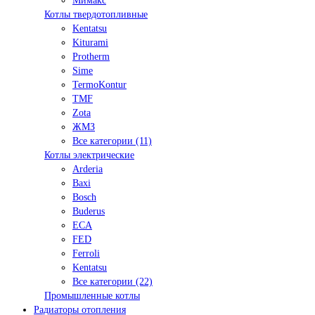
Мимакс
Котлы твердотопливные
Kentatsu
Kiturami
Protherm
Sime
TermoKontur
TMF
Zota
ЖМЗ
Все категории (11)
Котлы электрические
Arderia
Baxi
Bosch
Buderus
ECA
FED
Ferroli
Kentatsu
Все категории (22)
Промышленные котлы
Радиаторы отопления