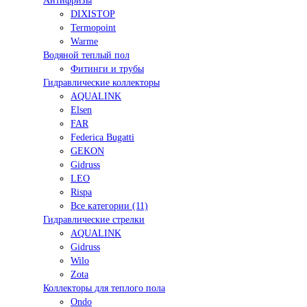
Антифризы
DIXISTOP
Termopoint
Warme
Водяной теплый пол
Фитинги и трубы
Гидравлические коллекторы
AQUALINK
Elsen
FAR
Federica Bugatti
GEKON
Gidruss
LEO
Rispa
Все категории (11)
Гидравлические стрелки
AQUALINK
Gidruss
Wilo
Zota
Коллекторы для теплого пола
Ondo