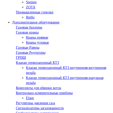
Steinen
ZOTA
Промышленные горелки
Riello
Дополнительное оборудование
Газовые баллоны
Газовые краны
Краны прямые
Краны угловые
Газовые Рампы
Газовые Редукторы
ГРПШ
Клапан термозапорный КТЗ
Клапан термозапорный КТЗ внутренняя-внутренняя
резьба
Клапан термозапорный КТЗ внутренняя-наружная
резьба
Комплекты для обвязки котла
Контрольно-измерительные приборы
Elsen
Регуляторы давления газа
Сигнализаторы загазованности