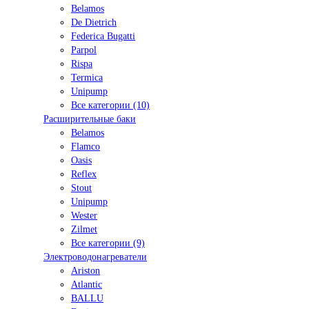
Belamos
De Dietrich
Federica Bugatti
Parpol
Rispa
Termica
Unipump
Все категории (10)
Расширительные баки
Belamos
Flamco
Oasis
Reflex
Stout
Unipump
Wester
Zilmet
Все категории (9)
Электроводонагреватели
Ariston
Atlantic
BALLU