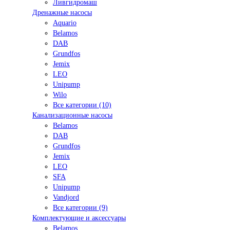
Ливгидромаш
Дренажные насосы
Aquario
Belamos
DAB
Grundfos
Jemix
LEO
Unipump
Wilo
Все категории (10)
Канализационные насосы
Belamos
DAB
Grundfos
Jemix
LEO
SFA
Unipump
Vandjord
Все категории (9)
Комплектующие и аксессуары
Belamos