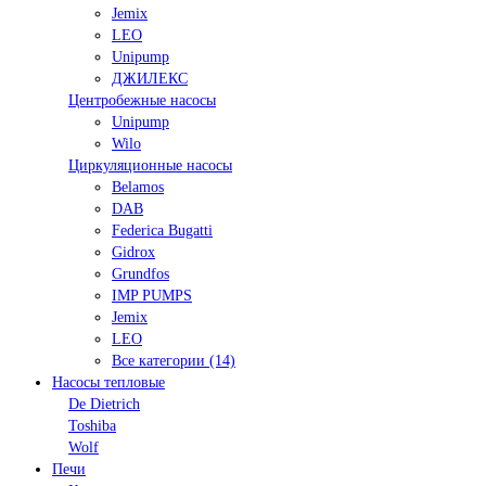
Jemix
LEO
Unipump
ДЖИЛЕКС
Центробежные насосы
Unipump
Wilo
Циркуляционные насосы
Belamos
DAB
Federica Bugatti
Gidrox
Grundfos
IMP PUMPS
Jemix
LEO
Все категории (14)
Насосы тепловые
De Dietrich
Toshiba
Wolf
Печи