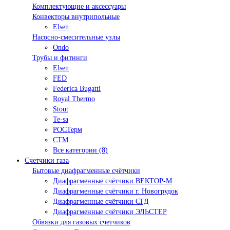
Комплектующие и аксессуары
Конвекторы внутрипольные
Elsen
Насосно-смесительные узлы
Ondo
Трубы и фитинги
Elsen
FED
Federica Bugatti
Royal Thermo
Stout
Te-sa
РОСТерм
СТМ
Все категории (8)
Счетчики газа
Бытовые диафрагменные счётчики
Диафрагменные счётчики ВЕКТОР-М
Диафрагменные счётчики г. Новогрудок
Диафрагменные счётчики СГД
Диафрагменные счётчики ЭЛЬСТЕР
Обвязки для газовых счетчиков