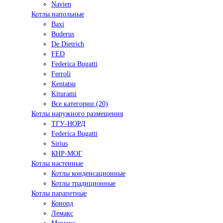
Navien
Котлы напольные
Baxi
Buderus
De Dietrich
FED
Federica Bugatti
Ferroli
Kentatsu
Kiturami
Все категории (20)
Котлы наружного размещения
ТГУ-НОРД
Federica Bugatti
Sirius
КНР-МОГ
Котлы настенные
Котлы конденсационные
Котлы традиционные
Котлы парапетные
Конорд
Лемакс