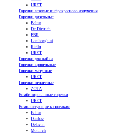
URET
Горелки газовые инфракрасного излучения
Горелки дизельные
Baltur
De Dietrich
FBR
Lamborghini
Riello
URET
Горелки для пайки
Горелки кровельные
Горелки мазутные
URET
Горелки пеллетные
ZOTA
Комбинированные горелки
URET
Комплектующие к горелкам
Baltur
Danfoss
Delavan
Monarch