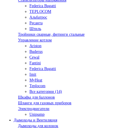
Стабилизаторы напряжения
Federica Bugatti
TEPLOCOM
Альбатрос
Ресанта
Штиль
Тройники сварные, фитинги стальные
Управление котлом
Ariston
Buderus
Cewal
Fantini
Federica Bugatti
Imit
MyHeat
Teplocom
Все категории (14)
Шкафы для баллонов
Шланги для газовых приборов
Электродвигатели
Unipump
Дымоходы и Вентиляция
Дымоходы для колонок