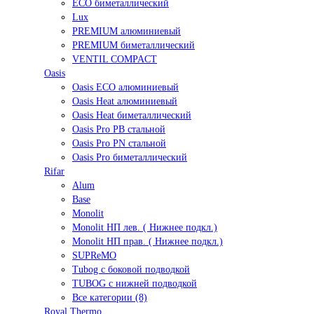
ECO биметаллический
Lux
PREMIUM алюминиевый
PREMIUM биметаллический
VENTIL COMPACT
Oasis
Oasis ECO алюминиевый
Oasis Heat алюминиевый
Oasis Heat биметаллический
Oasis Pro PB стальной
Oasis Pro PN стальной
Oasis Pro биметаллический
Rifar
Alum
Base
Monolit
Monolit НП лев. ( Нижнее подкл.)
Monolit НП прав. ( Нижнее подкл.)
SUPReMO
Tubog с боковой подводкой
TUBOG с нижней подводкой
Все категории (8)
Royal Thermo