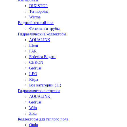
Антифризы
DIXISTOP
Termopoint
Warme
Водяной теплый пол
Фитинги и трубы
Гидравлические коллекторы
AQUALINK
Elsen
FAR
Federica Bugatti
GEKON
Gidruss
LEO
Rispa
Все категории (11)
Гидравлические стрелки
AQUALINK
Gidruss
Wilo
Zota
Коллекторы для теплого пола
Ondo