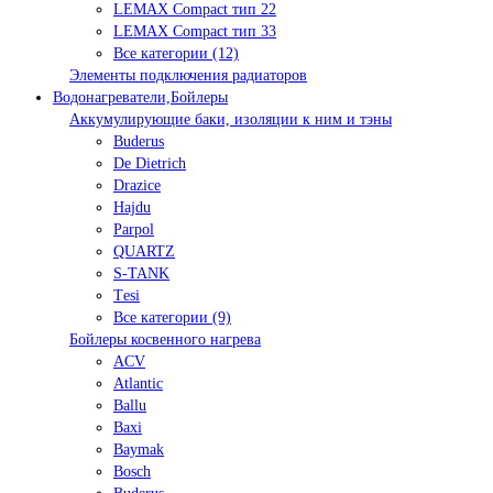
LEMAX Compact тип 22
LEMAX Compact тип 33
Все категории (12)
Элементы подключения радиаторов
Водонагреватели,Бойлеры
Аккумулирующие баки, изоляции к ним и тэны
Buderus
De Dietrich
Drazice
Hajdu
Parpol
QUARTZ
S-TANK
Tеsi
Все категории (9)
Бойлеры косвенного нагрева
ACV
Atlantic
Ballu
Baxi
Baymak
Bosch