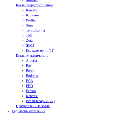
Мимакс
Котлы твердотопливные
Kentatsu
Kiturami
Protherm
Sime
TermoKontur
TMF
Zota
ЖМЗ
Все категории (11)
Котлы электрические
Arderia
Baxi
Bosch
Buderus
ECA
FED
Ferroli
Kentatsu
Все категории (22)
Промышленные котлы
Радиаторы отопления