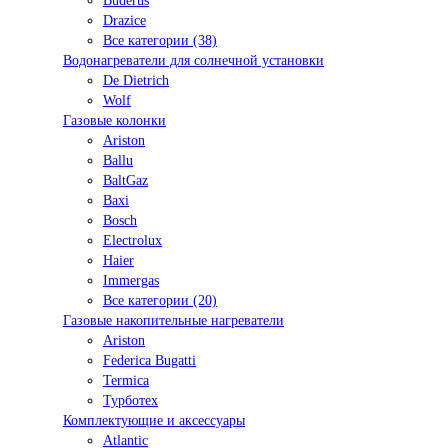
Buderus
Drazice
Все категории (38)
Водонагреватели для солнечной установки
De Dietrich
Wolf
Газовые колонки
Ariston
Ballu
BaltGaz
Baxi
Bosсh
Electrolux
Haier
Immergas
Все категории (20)
Газовые накопительные нагреватели
Ariston
Federica Bugatti
Termica
Турботех
Комплектующие и аксессуары
Atlantic