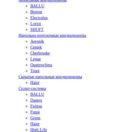
Мобильные кондиционеры
BALLU
Breeon
Electrolux
Loriot
SHUFT
Напольно-потолочные кондиционеры
Aeronik
Centek
Cherbrooke
Lessar
Quattroclima
Tosot
Скрытые напольные кондиционеры
Haier
Сплит-системы
BALLU
Dantex
Fujitsu
Funai
Green
Haier
High Life