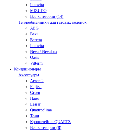
Innovita
MIZUDO
Все категории (14)
Теплообменники для газовых колонок
AEG
Baxi
Beretta
Innovita
Neva / NevaLux
Oasis
Vilterm
Кондиционеры
Аксессуары
Aeronik
Fujitsu
Green
Haier
Lessar
Quattroclima
Tosot
Кронштейны QUARTZ
Все категории (8)