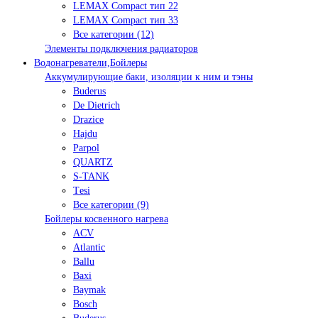
LEMAX Compact тип 22
LEMAX Compact тип 33
Все категории (12)
Элементы подключения радиаторов
Водонагреватели,Бойлеры
Аккумулирующие баки, изоляции к ним и тэны
Buderus
De Dietrich
Drazice
Hajdu
Parpol
QUARTZ
S-TANK
Tеsi
Все категории (9)
Бойлеры косвенного нагрева
ACV
Atlantic
Ballu
Baxi
Baymak
Bosch