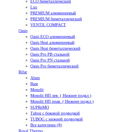
ECO биметаллический
Lux
PREMIUM алюминиевый
PREMIUM биметаллический
VENTIL COMPACT
Oasis
Oasis ECO алюминиевый
Oasis Heat алюминиевый
Oasis Heat биметаллический
Oasis Pro PB стальной
Oasis Pro PN стальной
Oasis Pro биметаллический
Rifar
Alum
Base
Monolit
Monolit НП лев. ( Нижнее подкл.)
Monolit НП прав. ( Нижнее подкл.)
SUPReMO
Tubog с боковой подводкой
TUBOG с нижней подводкой
Все категории (8)
Royal Thermo