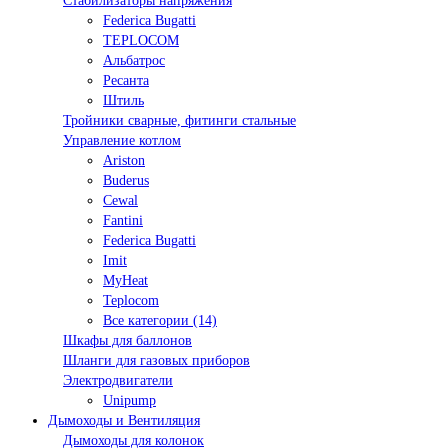
Стабилизаторы напряжения
Federica Bugatti
TEPLOCOM
Альбатрос
Ресанта
Штиль
Тройники сварные, фитинги стальные
Управление котлом
Ariston
Buderus
Cewal
Fantini
Federica Bugatti
Imit
MyHeat
Teplocom
Все категории (14)
Шкафы для баллонов
Шланги для газовых приборов
Электродвигатели
Unipump
Дымоходы и Вентиляция
Дымоходы для колонок