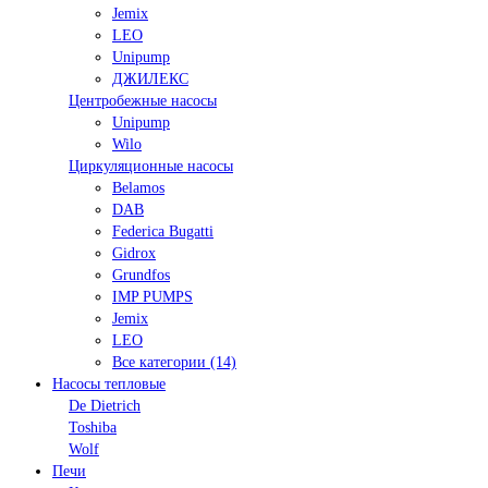
Jemix
LEO
Unipump
ДЖИЛЕКС
Центробежные насосы
Unipump
Wilo
Циркуляционные насосы
Belamos
DAB
Federica Bugatti
Gidrox
Grundfos
IMP PUMPS
Jemix
LEO
Все категории (14)
Насосы тепловые
De Dietrich
Toshiba
Wolf
Печи