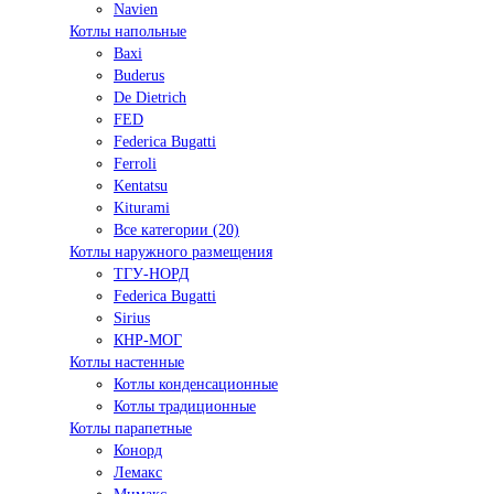
Navien
Котлы напольные
Baxi
Buderus
De Dietrich
FED
Federica Bugatti
Ferroli
Kentatsu
Kiturami
Все категории (20)
Котлы наружного размещения
ТГУ-НОРД
Federica Bugatti
Sirius
КНР-МОГ
Котлы настенные
Котлы конденсационные
Котлы традиционные
Котлы парапетные
Конорд
Лемакс