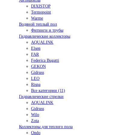
Антифризы
DIXISTOP
Termopoint
Warme
Водяной теплый пол
Фитинги и трубы
Гидравлические коллекторы
AQUALINK
Elsen
FAR
Federica Bugatti
GEKON
Gidruss
LEO
Rispa
Все категории (11)
Гидравлические стрелки
AQUALINK
Gidruss
Wilo
Zota
Коллекторы для теплого пола
Ondo