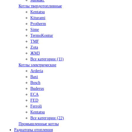
Мимакс
Котлы твердотопливные
Kentatsu
Kiturami
Protherm
Sime
TermoKontur
TMF
Zota
ЖМЗ
Все категории (11)
Котлы электрические
Arderia
Baxi
Bosch
Buderus
ECA
FED
Ferroli
Kentatsu
Все категории (22)
Промышленные котлы
Радиаторы отопления