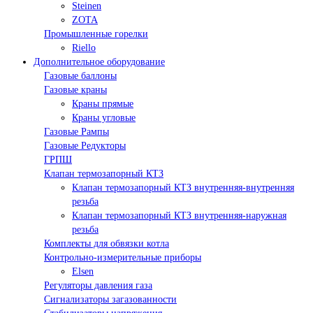
Steinen
ZOTA
Промышленные горелки
Riello
Дополнительное оборудование
Газовые баллоны
Газовые краны
Краны прямые
Краны угловые
Газовые Рампы
Газовые Редукторы
ГРПШ
Клапан термозапорный КТЗ
Клапан термозапорный КТЗ внутренняя-внутренняя
резьба
Клапан термозапорный КТЗ внутренняя-наружная
резьба
Комплекты для обвязки котла
Контрольно-измерительные приборы
Elsen
Регуляторы давления газа
Сигнализаторы загазованности