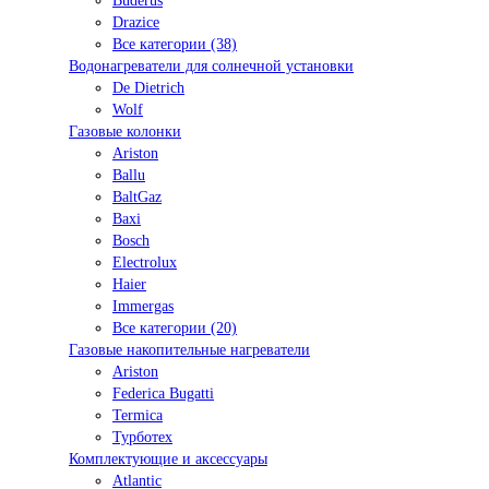
Buderus
Drazice
Все категории (38)
Водонагреватели для солнечной установки
De Dietrich
Wolf
Газовые колонки
Ariston
Ballu
BaltGaz
Baxi
Bosсh
Electrolux
Haier
Immergas
Все категории (20)
Газовые накопительные нагреватели
Ariston
Federica Bugatti
Termica
Турботех
Комплектующие и аксессуары
Atlantic