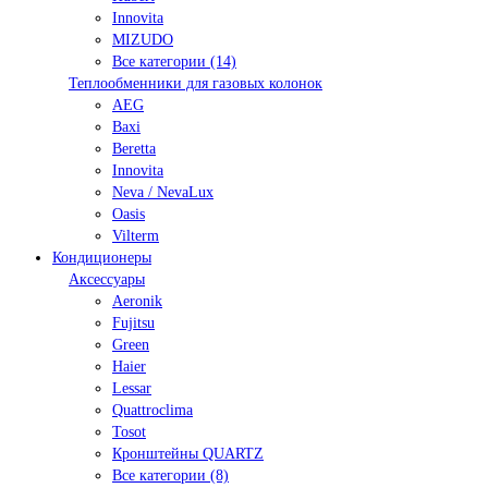
Innovita
MIZUDO
Все категории (14)
Теплообменники для газовых колонок
AEG
Baxi
Beretta
Innovita
Neva / NevaLux
Oasis
Vilterm
Кондиционеры
Аксессуары
Aeronik
Fujitsu
Green
Haier
Lessar
Quattroclima
Tosot
Кронштейны QUARTZ
Все категории (8)