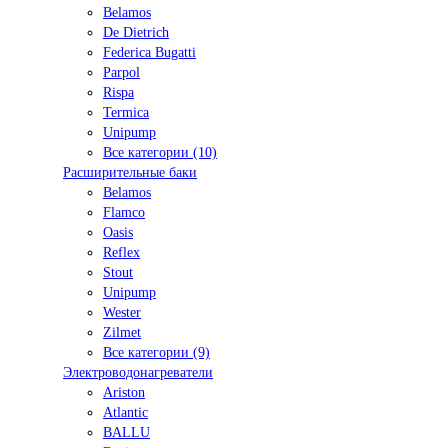
Belamos
De Dietrich
Federica Bugatti
Parpol
Rispa
Termica
Unipump
Все категории (10)
Расширительные баки
Belamos
Flamco
Oasis
Reflex
Stout
Unipump
Wester
Zilmet
Все категории (9)
Электроводонагреватели
Ariston
Atlantic
BALLU