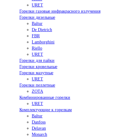
URET
Горелки газовые инфракрасного излучения
Горелки дизельные
Baltur
De Dietrich
FBR
Lamborghini
Riello
URET
Горелки для пайки
Горелки кровельные
Горелки мазутные
URET
Горелки пеллетные
ZOTA
Комбинированные горелки
URET
Комплектующие к горелкам
Baltur
Danfoss
Delavan
Monarch