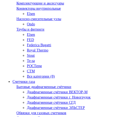
Комплектующие и аксессуары
Конвекторы внутрипольные
Elsen
Насосно-смесительные узлы
Ondo
Трубы и фитинги
Elsen
FED
Federica Bugatti
Royal Thermo
Stout
Te-sa
РОСТерм
СТМ
Все категории (8)
Счетчики газа
Бытовые диафрагменные счётчики
Диафрагменные счётчики ВЕКТОР-М
Диафрагменные счётчики г. Новогрудок
Диафрагменные счётчики СГД
Диафрагменные счётчики ЭЛЬСТЕР
Обвязки для газовых счетчиков