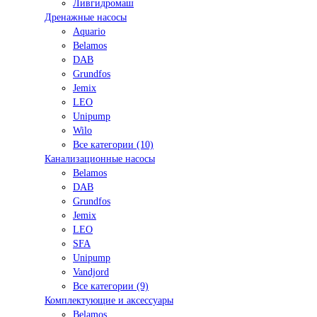
Ливгидромаш
Дренажные насосы
Aquario
Belamos
DAB
Grundfos
Jemix
LEO
Unipump
Wilo
Все категории (10)
Канализационные насосы
Belamos
DAB
Grundfos
Jemix
LEO
SFA
Unipump
Vandjord
Все категории (9)
Комплектующие и аксессуары
Belamos