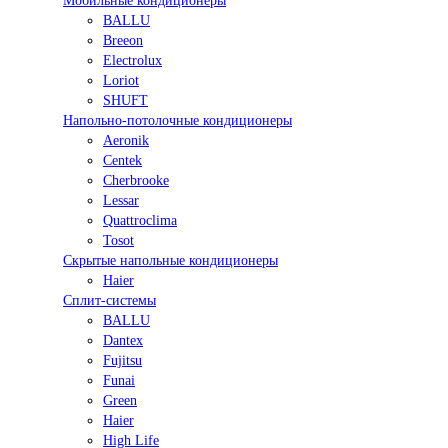
Мобильные кондиционеры
BALLU
Breeon
Electrolux
Loriot
SHUFT
Напольно-потолочные кондиционеры
Aeronik
Centek
Cherbrooke
Lessar
Quattroclima
Tosot
Скрытые напольные кондиционеры
Haier
Сплит-системы
BALLU
Dantex
Fujitsu
Funai
Green
Haier
High Life