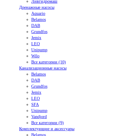
Ливгидромаш
Дренажные насосы
Aquario
Belamos
DAB
Grundfos
Jemix
LEO
Unipump
Wilo
Все категории (10)
Канализационные насосы
Belamos
DAB
Grundfos
Jemix
LEO
SFA
Unipump
Vandjord
Все категории (9)
Комплектующие и аксессуары
Belamos