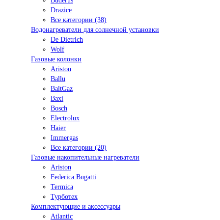
Buderus
Drazice
Все категории (38)
Водонагреватели для солнечной установки
De Dietrich
Wolf
Газовые колонки
Ariston
Ballu
BaltGaz
Baxi
Bosсh
Electrolux
Haier
Immergas
Все категории (20)
Газовые накопительные нагреватели
Ariston
Federica Bugatti
Termica
Турботех
Комплектующие и аксессуары
Atlantic