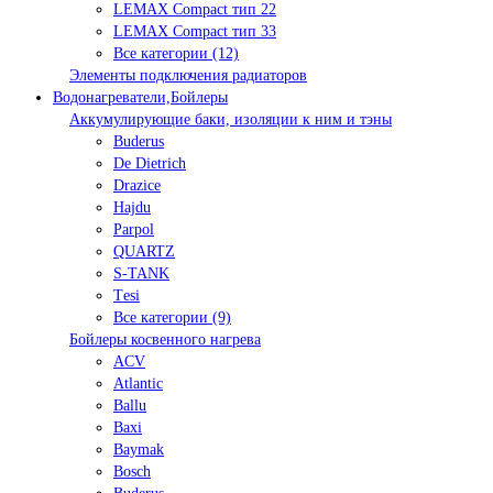
LEMAX Compact тип 22
LEMAX Compact тип 33
Все категории (12)
Элементы подключения радиаторов
Водонагреватели,Бойлеры
Аккумулирующие баки, изоляции к ним и тэны
Buderus
De Dietrich
Drazice
Hajdu
Parpol
QUARTZ
S-TANK
Tеsi
Все категории (9)
Бойлеры косвенного нагрева
ACV
Atlantic
Ballu
Baxi
Baymak
Bosch