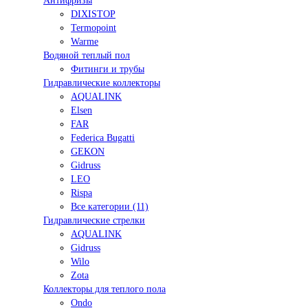
Антифризы
DIXISTOP
Termopoint
Warme
Водяной теплый пол
Фитинги и трубы
Гидравлические коллекторы
AQUALINK
Elsen
FAR
Federica Bugatti
GEKON
Gidruss
LEO
Rispa
Все категории (11)
Гидравлические стрелки
AQUALINK
Gidruss
Wilo
Zota
Коллекторы для теплого пола
Ondo