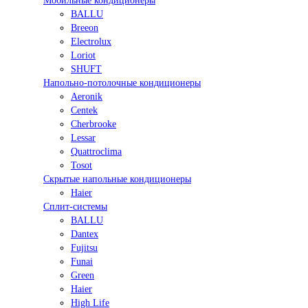
Мобильные кондиционеры
BALLU
Breeon
Electrolux
Loriot
SHUFT
Напольно-потолочные кондиционеры
Aeronik
Centek
Cherbrooke
Lessar
Quattroclima
Tosot
Скрытые напольные кондиционеры
Haier
Сплит-системы
BALLU
Dantex
Fujitsu
Funai
Green
Haier
High Life