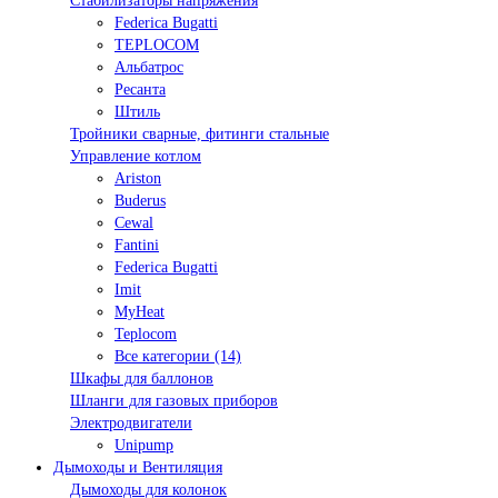
Стабилизаторы напряжения
Federica Bugatti
TEPLOCOM
Альбатрос
Ресанта
Штиль
Тройники сварные, фитинги стальные
Управление котлом
Ariston
Buderus
Cewal
Fantini
Federica Bugatti
Imit
MyHeat
Teplocom
Все категории (14)
Шкафы для баллонов
Шланги для газовых приборов
Электродвигатели
Unipump
Дымоходы и Вентиляция
Дымоходы для колонок