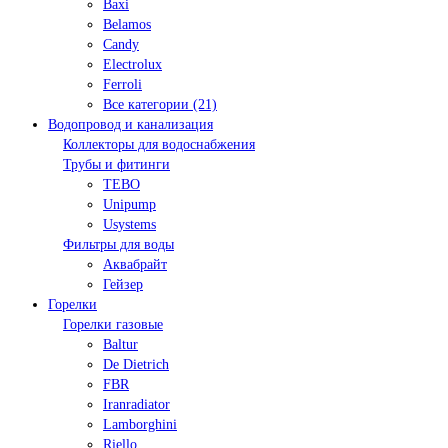
Baxi
Belamos
Candy
Electrolux
Ferroli
Все категории (21)
Водопровод и канализация
Коллекторы для водоснабжения
Трубы и фитинги
TEBO
Unipump
Usystems
Фильтры для воды
Аквабрайт
Гейзер
Горелки
Горелки газовые
Baltur
De Dietrich
FBR
Iranradiator
Lamborghini
Riello