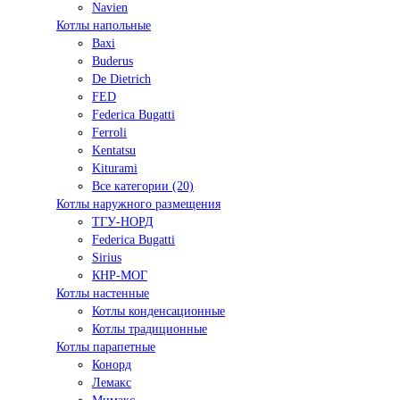
Navien
Котлы напольные
Baxi
Buderus
De Dietrich
FED
Federica Bugatti
Ferroli
Kentatsu
Kiturami
Все категории (20)
Котлы наружного размещения
ТГУ-НОРД
Federica Bugatti
Sirius
КНР-МОГ
Котлы настенные
Котлы конденсационные
Котлы традиционные
Котлы парапетные
Конорд
Лемакс