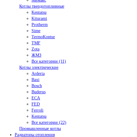
Мимакс
Котлы твердотопливные
Kentatsu
Kiturami
Protherm
Sime
TermoKontur
TMF
Zota
ЖМЗ
Все категории (11)
Котлы электрические
Arderia
Baxi
Bosch
Buderus
ECA
FED
Ferroli
Kentatsu
Все категории (22)
Промышленные котлы
Радиаторы отопления