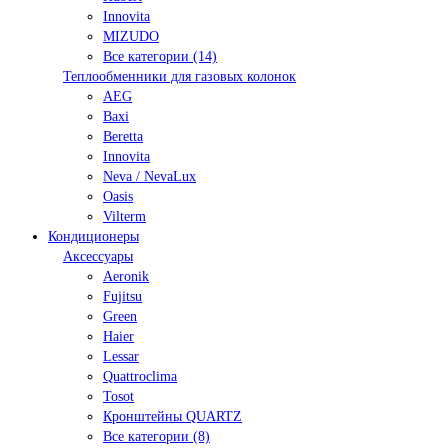
Innovita
MIZUDO
Все категории (14)
Теплообменники для газовых колонок
AEG
Baxi
Beretta
Innovita
Neva / NevaLux
Oasis
Vilterm
Кондиционеры
Аксессуары
Aeronik
Fujitsu
Green
Haier
Lessar
Quattroclima
Tosot
Кронштейны QUARTZ
Все категории (8)