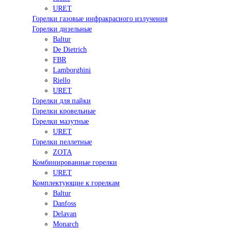
URET
Горелки газовые инфракрасного излучения
Горелки дизельные
Baltur
De Dietrich
FBR
Lamborghini
Riello
URET
Горелки для пайки
Горелки кровельные
Горелки мазутные
URET
Горелки пеллетные
ZOTA
Комбинированные горелки
URET
Комплектующие к горелкам
Baltur
Danfoss
Delavan
Monarch