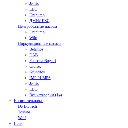
Jemix
LEO
Unipump
ДЖИЛЕКС
Центробежные насосы
Unipump
Wilo
Циркуляционные насосы
Belamos
DAB
Federica Bugatti
Gidrox
Grundfos
IMP PUMPS
Jemix
LEO
Все категории (14)
Насосы тепловые
De Dietrich
Toshiba
Wolf
Печи