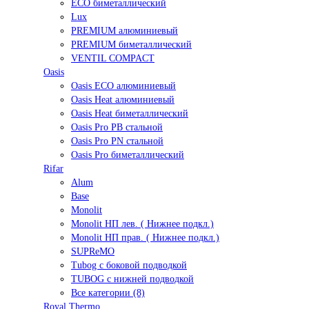
ECO биметаллический
Lux
PREMIUM алюминиевый
PREMIUM биметаллический
VENTIL COMPACT
Oasis
Oasis ECO алюминиевый
Oasis Heat алюминиевый
Oasis Heat биметаллический
Oasis Pro PB стальной
Oasis Pro PN стальной
Oasis Pro биметаллический
Rifar
Alum
Base
Monolit
Monolit НП лев. ( Нижнее подкл.)
Monolit НП прав. ( Нижнее подкл.)
SUPReMO
Tubog с боковой подводкой
TUBOG с нижней подводкой
Все категории (8)
Royal Thermo