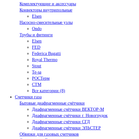
Комплектующие и аксессуары
Конвекторы внутрипольные
Elsen
Насосно-смесительные узлы
Ondo
Трубы и фитинги
Elsen
FED
Federica Bugatti
Royal Thermo
Stout
Te-sa
РОСТерм
СТМ
Все категории (8)
Счетчики газа
Бытовые диафрагменные счётчики
Диафрагменные счётчики ВЕКТОР-М
Диафрагменные счётчики г. Новогрудок
Диафрагменные счётчики СГД
Диафрагменные счётчики ЭЛЬСТЕР
Обвязки для газовых счетчиков