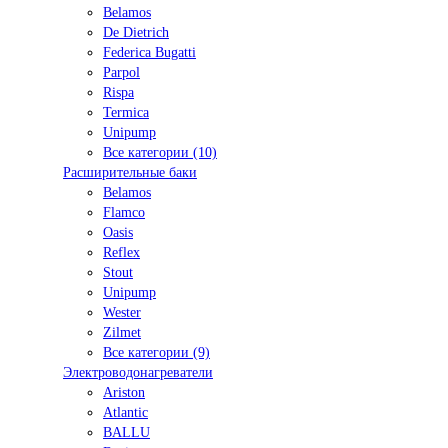
Belamos
De Dietrich
Federica Bugatti
Parpol
Rispa
Termica
Unipump
Все категории (10)
Расширительные баки
Belamos
Flamco
Oasis
Reflex
Stout
Unipump
Wester
Zilmet
Все категории (9)
Электроводонагреватели
Ariston
Atlantic
BALLU