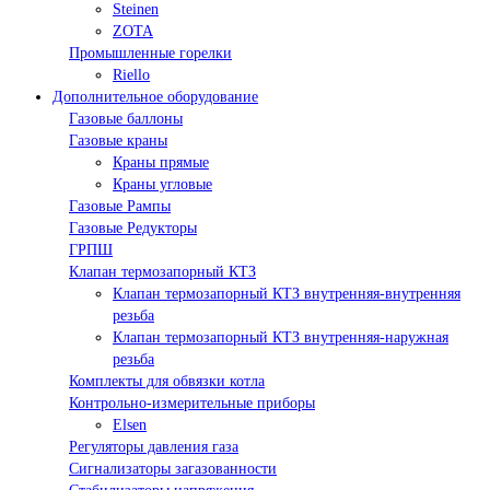
Steinen
ZOTA
Промышленные горелки
Riello
Дополнительное оборудование
Газовые баллоны
Газовые краны
Краны прямые
Краны угловые
Газовые Рампы
Газовые Редукторы
ГРПШ
Клапан термозапорный КТЗ
Клапан термозапорный КТЗ внутренняя-внутренняя
резьба
Клапан термозапорный КТЗ внутренняя-наружная
резьба
Комплекты для обвязки котла
Контрольно-измерительные приборы
Elsen
Регуляторы давления газа
Сигнализаторы загазованности