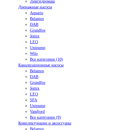
Ливгидромаш
Дренажные насосы
Aquario
Belamos
DAB
Grundfos
Jemix
LEO
Unipump
Wilo
Все категории (10)
Канализационные насосы
Belamos
DAB
Grundfos
Jemix
LEO
SFA
Unipump
Vandjord
Все категории (9)
Комплектующие и аксессуары
Belamos