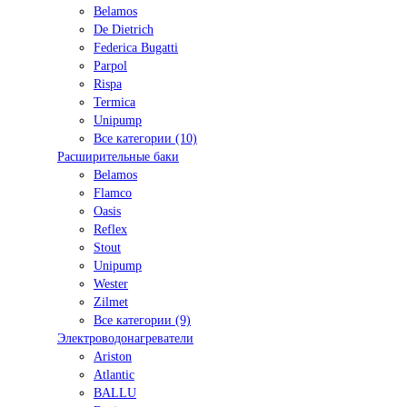
Belamos
De Dietrich
Federica Bugatti
Parpol
Rispa
Termica
Unipump
Все категории (10)
Расширительные баки
Belamos
Flamco
Oasis
Reflex
Stout
Unipump
Wester
Zilmet
Все категории (9)
Электроводонагреватели
Ariston
Atlantic
BALLU