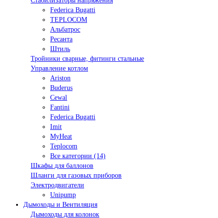
Стабилизаторы напряжения
Federica Bugatti
TEPLOCOM
Альбатрос
Ресанта
Штиль
Тройники сварные, фитинги стальные
Управление котлом
Ariston
Buderus
Cewal
Fantini
Federica Bugatti
Imit
MyHeat
Teplocom
Все категории (14)
Шкафы для баллонов
Шланги для газовых приборов
Электродвигатели
Unipump
Дымоходы и Вентиляция
Дымоходы для колонок