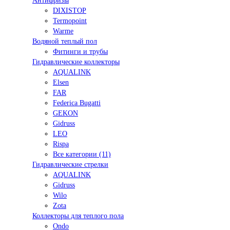
Антифризы
DIXISTOP
Termopoint
Warme
Водяной теплый пол
Фитинги и трубы
Гидравлические коллекторы
AQUALINK
Elsen
FAR
Federica Bugatti
GEKON
Gidruss
LEO
Rispa
Все категории (11)
Гидравлические стрелки
AQUALINK
Gidruss
Wilo
Zota
Коллекторы для теплого пола
Ondo