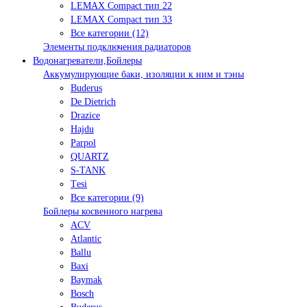
LEMAX Compact тип 22
LEMAX Compact тип 33
Все категории (12)
Элементы подключения радиаторов
Водонагреватели,Бойлеры
Аккумулирующие баки, изоляции к ним и тэны
Buderus
De Dietrich
Drazice
Hajdu
Parpol
QUARTZ
S-TANK
Tеsi
Все категории (9)
Бойлеры косвенного нагрева
ACV
Atlantic
Ballu
Baxi
Baymak
Bosch