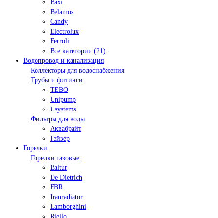
Baxi
Belamos
Candy
Electrolux
Ferroli
Все категории (21)
Водопровод и канализация
Коллекторы для водоснабжения
Трубы и фитинги
TEBO
Unipump
Usystems
Фильтры для воды
Аквабрайт
Гейзер
Горелки
Горелки газовые
Baltur
De Dietrich
FBR
Iranradiator
Lamborghini
Riello