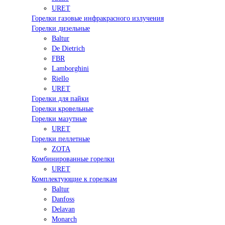
URET
Горелки газовые инфракрасного излучения
Горелки дизельные
Baltur
De Dietrich
FBR
Lamborghini
Riello
URET
Горелки для пайки
Горелки кровельные
Горелки мазутные
URET
Горелки пеллетные
ZOTA
Комбинированные горелки
URET
Комплектующие к горелкам
Baltur
Danfoss
Delavan
Monarch