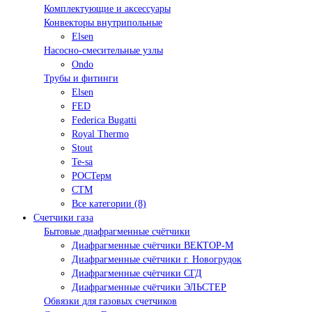
Комплектующие и аксессуары
Конвекторы внутрипольные
Elsen
Насосно-смесительные узлы
Ondo
Трубы и фитинги
Elsen
FED
Federica Bugatti
Royal Thermo
Stout
Te-sa
РОСТерм
СТМ
Все категории (8)
Счетчики газа
Бытовые диафрагменные счётчики
Диафрагменные счётчики ВЕКТОР-М
Диафрагменные счётчики г. Новогрудок
Диафрагменные счётчики СГД
Диафрагменные счётчики ЭЛЬСТЕР
Обвязки для газовых счетчиков