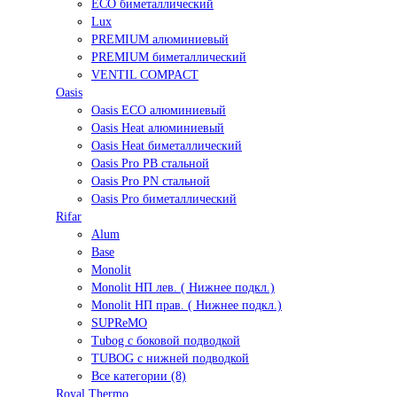
ECO биметаллический
Lux
PREMIUM алюминиевый
PREMIUM биметаллический
VENTIL COMPACT
Oasis
Oasis ECO алюминиевый
Oasis Heat алюминиевый
Oasis Heat биметаллический
Oasis Pro PB стальной
Oasis Pro PN стальной
Oasis Pro биметаллический
Rifar
Alum
Base
Monolit
Monolit НП лев. ( Нижнее подкл.)
Monolit НП прав. ( Нижнее подкл.)
SUPReMO
Tubog с боковой подводкой
TUBOG с нижней подводкой
Все категории (8)
Royal Thermo