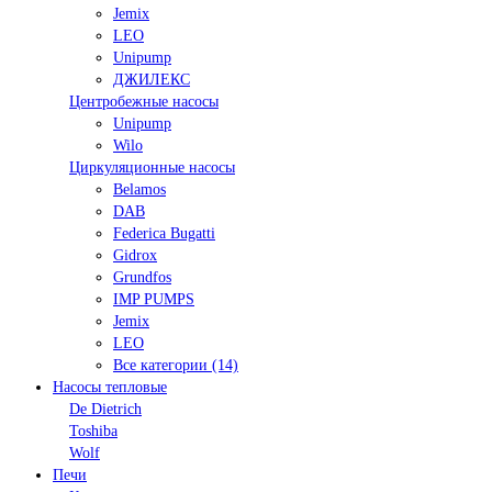
Jemix
LEO
Unipump
ДЖИЛЕКС
Центробежные насосы
Unipump
Wilo
Циркуляционные насосы
Belamos
DAB
Federica Bugatti
Gidrox
Grundfos
IMP PUMPS
Jemix
LEO
Все категории (14)
Насосы тепловые
De Dietrich
Toshiba
Wolf
Печи