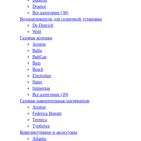
Buderus
Drazice
Все категории (38)
Водонагреватели для солнечной установки
De Dietrich
Wolf
Газовые колонки
Ariston
Ballu
BaltGaz
Baxi
Bosсh
Electrolux
Haier
Immergas
Все категории (20)
Газовые накопительные нагреватели
Ariston
Federica Bugatti
Termica
Турботех
Комплектующие и аксессуары
Atlantic