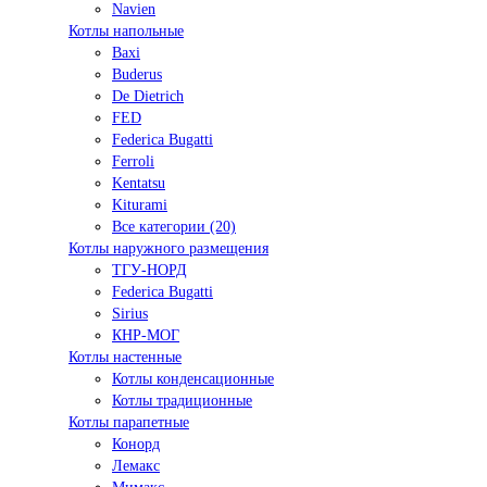
Navien
Котлы напольные
Baxi
Buderus
De Dietrich
FED
Federica Bugatti
Ferroli
Kentatsu
Kiturami
Все категории (20)
Котлы наружного размещения
ТГУ-НОРД
Federica Bugatti
Sirius
КНР-МОГ
Котлы настенные
Котлы конденсационные
Котлы традиционные
Котлы парапетные
Конорд
Лемакс