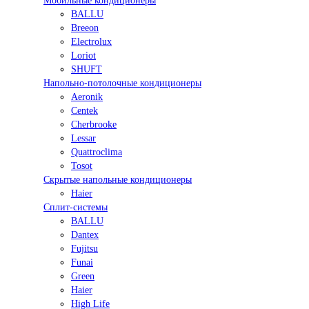
Мобильные кондиционеры
BALLU
Breeon
Electrolux
Loriot
SHUFT
Напольно-потолочные кондиционеры
Aeronik
Centek
Cherbrooke
Lessar
Quattroclima
Tosot
Скрытые напольные кондиционеры
Haier
Сплит-системы
BALLU
Dantex
Fujitsu
Funai
Green
Haier
High Life