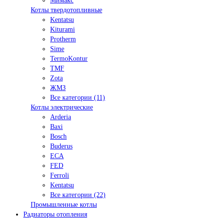
Мимакс
Котлы твердотопливные
Kentatsu
Kiturami
Protherm
Sime
TermoKontur
TMF
Zota
ЖМЗ
Все категории (11)
Котлы электрические
Arderia
Baxi
Bosch
Buderus
ECA
FED
Ferroli
Kentatsu
Все категории (22)
Промышленные котлы
Радиаторы отопления