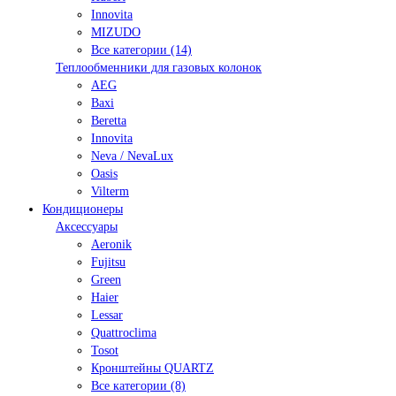
Innovita
MIZUDO
Все категории (14)
Теплообменники для газовых колонок
AEG
Baxi
Beretta
Innovita
Neva / NevaLux
Oasis
Vilterm
Кондиционеры
Аксессуары
Aeronik
Fujitsu
Green
Haier
Lessar
Quattroclima
Tosot
Кронштейны QUARTZ
Все категории (8)