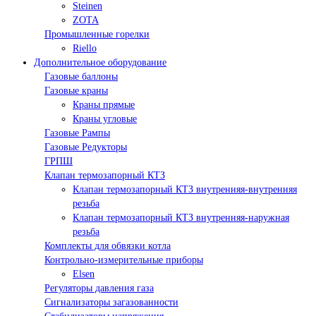
Steinen
ZOTA
Промышленные горелки
Riello
Дополнительное оборудование
Газовые баллоны
Газовые краны
Краны прямые
Краны угловые
Газовые Рампы
Газовые Редукторы
ГРПШ
Клапан термозапорный КТЗ
Клапан термозапорный КТЗ внутренняя-внутренняя
резьба
Клапан термозапорный КТЗ внутренняя-наружная
резьба
Комплекты для обвязки котла
Контрольно-измерительные приборы
Elsen
Регуляторы давления газа
Сигнализаторы загазованности