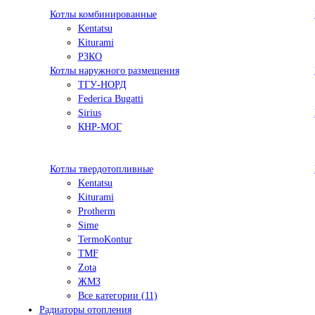
Котлы комбинированные
Kentatsu
Kiturami
РЗКО
Котлы наружного размещения
ТГУ-НОРД
Federica Bugatti
Sirius
КНР-МОГ
Котлы твердотопливные
Kentatsu
Kiturami
Protherm
Sime
TermoKontur
TMF
Zota
ЖМЗ
Все категории (11)
Радиаторы отопления