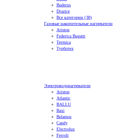
Buderus
Drazice
Все категории (38)
Газовые накопительные нагреватели
Ariston
Federica Bugatti
Termica
Турботех
Электроводонагреватели
Ariston
Atlantic
BALLU
Baxi
Belamos
Candy
Electrolux
Ferroli