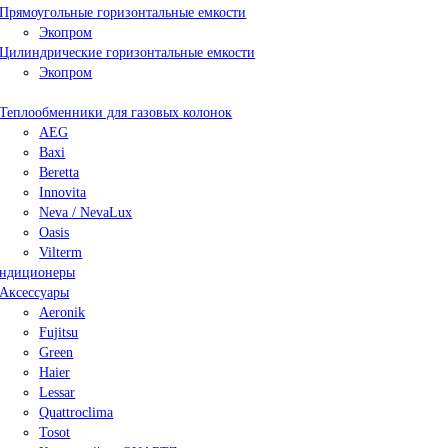
Прямоугольные горизонтальные емкости
Экопром
Цилиндрические горизонтальные емкости
Экопром
Теплообменники для газовых колонок
AEG
Baxi
Beretta
Innovita
Neva / NevaLux
Oasis
Vilterm
ндиционеры
Аксессуары
Aeronik
Fujitsu
Green
Haier
Lessar
Quattroclima
Tosot