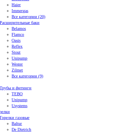
Haier
Immergas
Все категории (20)
Расширительные баки
Belamos
Flamco
Oasis
Reflex
Stout
Unipump
Wester
Zilmet
Все категории (9)
Трубы и фитинги
TEBO
Unipump
Usystems
релки
Горелки газовые
Baltur
De Dietrich