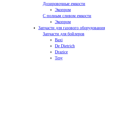
Дозировочные емкости
Экопром
С полным сливом емкости
Экопром
Запчасти для газового оборудования
Запчасти для бойлеров
Baxi
De Dietrich
Drazice
Tesy