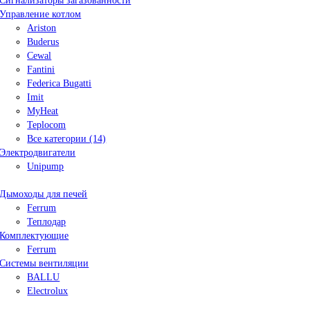
Сигнализаторы загазованности
Управление котлом
Ariston
Buderus
Cewal
Fantini
Federica Bugatti
Imit
MyHeat
Teplocom
Все категории (14)
Электродвигатели
Unipump
Дымоходы для печей
Ferrum
Теплодар
Комплектующие
Ferrum
Системы вентиляции
BALLU
Electrolux