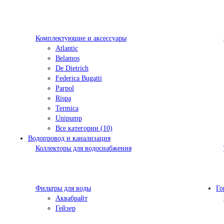
Комплектующие и аксессуары
Atlantic
Belamos
De Dietrich
Federica Bugatti
Parpol
Rispa
Termica
Unipump
Все категории (10)
Водопровод и канализация
Коллекторы для водоснабжения
Фильтры для воды
Го
Аквабрайт
Гейзер