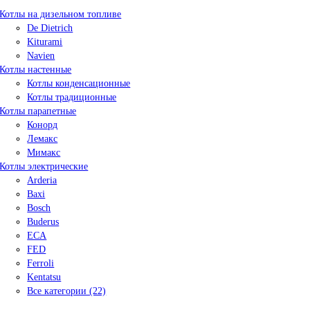
Котлы на дизельном топливе
De Dietrich
Kiturami
Navien
Котлы настенные
Котлы конденсационные
Котлы традиционные
Котлы парапетные
Конорд
Лемакс
Мимакс
Котлы электрические
Arderia
Baxi
Bosch
Buderus
ECA
FED
Ferroli
Kentatsu
Все категории (22)