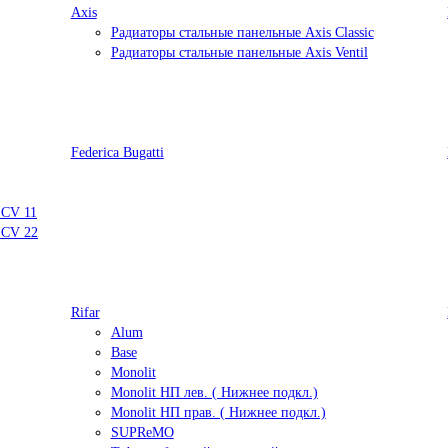
Axis
Радиаторы стальные панельные Axis Classic
Радиаторы стальные панельные Axis Ventil
Federica Bugatti
 CV 11
 CV 22
Rifar
Alum
Base
Monolit
Monolit НП лев. ( Нижнее подкл.)
Monolit НП прав. ( Нижнее подкл.)
SUPReMO