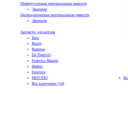
Прямоугольные вертикальные емкости
Экопром
Цилиндрические вертикальные емкости
Экопром
Запчасти для котлов
Baxi
Bosch
Buderus
De Dietrich
Federica Bugatti
Hubert
Innovita
MIZUDO
Ко
Все категории (14)