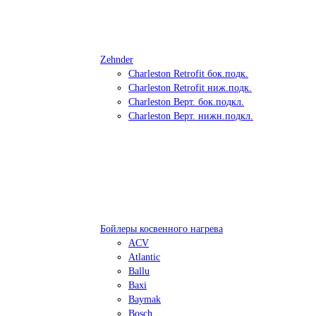
Zehnder
Charleston Retrofit бок.подк.
Charleston Retrofit ниж.подк.
Charleston Верт. бок.подкл.
Charleston Верт. нижн.подкл.
Бойлеры косвенного нагрева
ACV
Atlantic
Ballu
Baxi
Baymak
Bosch