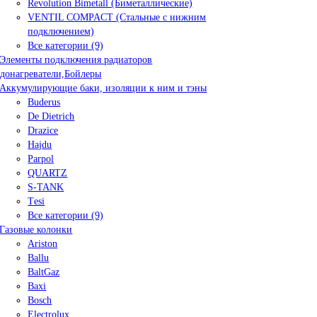
Revolution Bimetall (Биметаллические)
VENTIL COMPACT (Стальные с нижним
подключением)
Все категории (9)
Элементы подключения радиаторов
донагреватели,Бойлеры
Аккумулирующие баки, изоляции к ним и тэны
Buderus
De Dietrich
Drazice
Hajdu
Parpol
QUARTZ
S-TANK
Tеsi
Все категории (9)
Газовые колонки
Ariston
Ballu
BaltGaz
Baxi
Bosсh
Electrolux