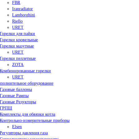
FBR
Iranradiator
Lamborghini
Riello
URET
Горелки для пайки
Горелки кровельные
Горелки мазутные
URET
Горелки пеллетные
ZOTA
Комбинированные горелки
URET
полнительное оборудование
Газовые баллоны
Газовые Рампы
Газовые Редукторы
ГРПШ
Комплекты для обвязки котла
Контрольно-измерительные приборы
Elsen
Регуляторы давления газа