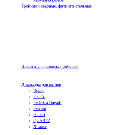
наружная резьба
Тройники сварные, фитинги стальные
Шланги для газовых приборов
Дымоходы для котлов
Bosch
E.C.A.
Federica Bugatti
Ferrum
Hubert
QUARTZ
Лемакс