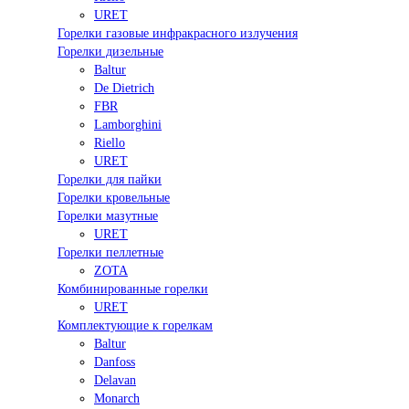
URET
Горелки газовые инфракрасного излучения
Горелки дизельные
Baltur
De Dietrich
FBR
Lamborghini
Riello
URET
Горелки для пайки
Горелки кровельные
Горелки мазутные
URET
Горелки пеллетные
ZOTA
Комбинированные горелки
URET
Комплектующие к горелкам
Baltur
Danfoss
Delavan
Monarch