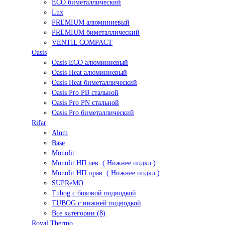
ECO биметаллический
Lux
PREMIUM алюминиевый
PREMIUM биметаллический
VENTIL COMPACT
Oasis
Oasis ECO алюминиевый
Oasis Heat алюминиевый
Oasis Heat биметаллический
Oasis Pro PB стальной
Oasis Pro PN стальной
Oasis Pro биметаллический
Rifar
Alum
Base
Monolit
Monolit НП лев. ( Нижнее подкл.)
Monolit НП прав. ( Нижнее подкл.)
SUPReMO
Tubog с боковой подводкой
TUBOG с нижней подводкой
Все категории (8)
Royal Thermo