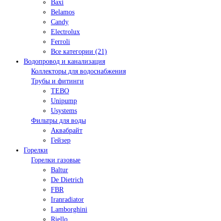
Baxi
Belamos
Candy
Electrolux
Ferroli
Все категории (21)
Водопровод и канализация
Коллекторы для водоснабжения
Трубы и фитинги
TEBO
Unipump
Usystems
Фильтры для воды
Аквабрайт
Гейзер
Горелки
Горелки газовые
Baltur
De Dietrich
FBR
Iranradiator
Lamborghini
Riello