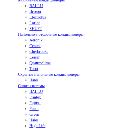
Мобильные кондиционеры
BALLU
Breeon
Electrolux
Loriot
SHUFT
Напольно-потолочные кондиционеры
Aeronik
Centek
Cherbrooke
Lessar
Quattroclima
Tosot
Скрытые напольные кондиционеры
Haier
Сплит-системы
BALLU
Dantex
Fujitsu
Funai
Green
Haier
High Life