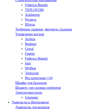
Стабилизаторы напряжения
Federica Bugatti
TEPLOCOM
Альбатрос
Ресанта
Штиль
Тройники сварные, фитинги стальные
Управление котлом
Ariston
Buderus
Cewal
Fantini
Federica Bugatti
Imit
MyHeat
Teplocom
Все категории (14)
Шкафы для баллонов
Шланги для газовых приборов
Электродвигатели
Unipump
Дымоходы и Вентиляция
Дымоходы для колонок