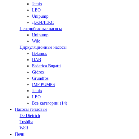
Jemix
LEO
Unipump
ДЖИЛЕКС
Центробежные насосы
Unipump
Wilo
Циркуляционные насосы
Belamos
DAB
Federica Bugatti
Gidrox
Grundfos
IMP PUMPS
Jemix
LEO
Все категории (14)
Насосы тепловые
De Dietrich
Toshiba
Wolf
Печи