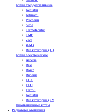
Мимакс
Котлы твердотопливные
Kentatsu
Kiturami
Protherm
Sime
TermoKontur
TMF
Zota
ЖМЗ
Все категории (11)
Котлы электрические
Arderia
Baxi
Bosch
Buderus
ECA
FED
Ferroli
Kentatsu
Все категории (22)
Промышленные котлы
Радиаторы отопления