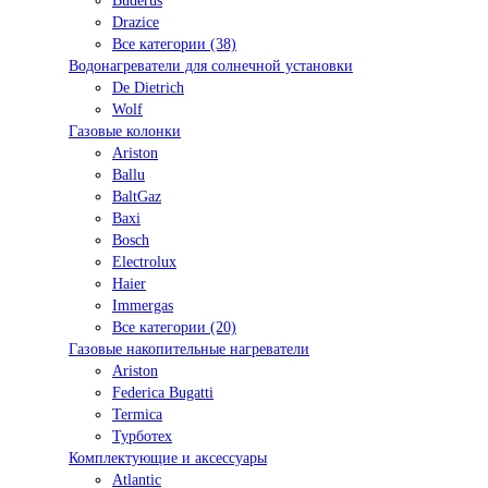
Buderus
Drazice
Все категории (38)
Водонагреватели для солнечной установки
De Dietrich
Wolf
Газовые колонки
Ariston
Ballu
BaltGaz
Baxi
Bosсh
Electrolux
Haier
Immergas
Все категории (20)
Газовые накопительные нагреватели
Ariston
Federica Bugatti
Termica
Турботех
Комплектующие и аксессуары
Atlantic