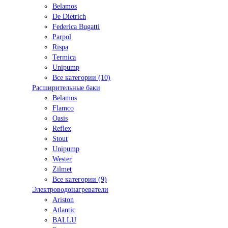
Belamos
De Dietrich
Federica Bugatti
Parpol
Rispa
Termica
Unipump
Все категории (10)
Расширительные баки
Belamos
Flamco
Oasis
Reflex
Stout
Unipump
Wester
Zilmet
Все категории (9)
Электроводонагреватели
Ariston
Atlantic
BALLU