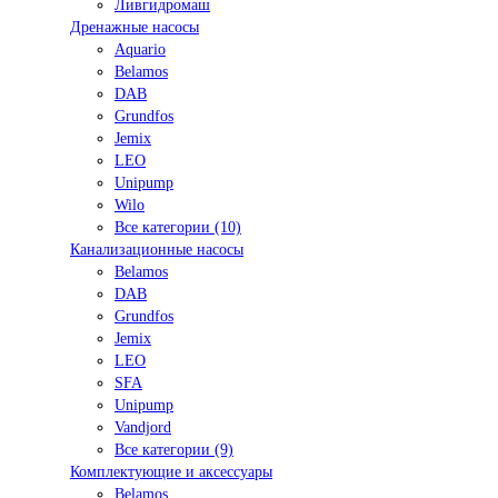
Ливгидромаш
Дренажные насосы
Aquario
Belamos
DAB
Grundfos
Jemix
LEO
Unipump
Wilo
Все категории (10)
Канализационные насосы
Belamos
DAB
Grundfos
Jemix
LEO
SFA
Unipump
Vandjord
Все категории (9)
Комплектующие и аксессуары
Belamos