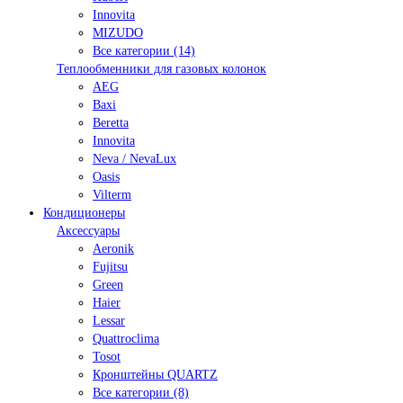
Innovita
MIZUDO
Все категории (14)
Теплообменники для газовых колонок
AEG
Baxi
Beretta
Innovita
Neva / NevaLux
Oasis
Vilterm
Кондиционеры
Аксессуары
Aeronik
Fujitsu
Green
Haier
Lessar
Quattroclima
Tosot
Кронштейны QUARTZ
Все категории (8)