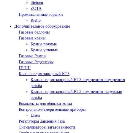
Steinen
ZOTA
Промышленные горелки
Riello
Дополнительное оборудование
Газовые баллоны
Газовые краны
Краны прямые
Краны угловые
Газовые Рампы
Газовые Редукторы
ГРПШ
Клапан термозапорный КТЗ
Клапан термозапорный КТЗ внутренняя-внутренняя
резьба
Клапан термозапорный КТЗ внутренняя-наружная
резьба
Комплекты для обвязки котла
Контрольно-измерительные приборы
Elsen
Регуляторы давления газа
Сигнализаторы загазованности