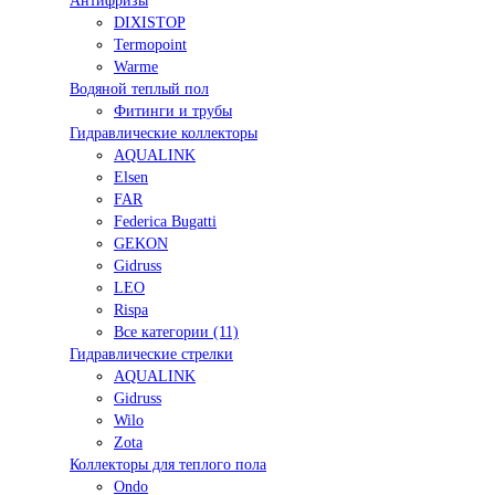
Антифризы
DIXISTOP
Termopoint
Warme
Водяной теплый пол
Фитинги и трубы
Гидравлические коллекторы
AQUALINK
Elsen
FAR
Federica Bugatti
GEKON
Gidruss
LEO
Rispa
Все категории (11)
Гидравлические стрелки
AQUALINK
Gidruss
Wilo
Zota
Коллекторы для теплого пола
Ondo