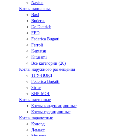
Navien
Котлы напольные
Baxi
Buderus
De Dietrich
FED
Federica Bugatti
Ferroli
Kentatsu
Kiturami
Все категории (20)
Котлы наружного размещения
ТГУ-НОРД
Federica Bugatti
Sirius
КНР-МОГ
Котлы настенные
Котлы конденсационные
Котлы традиционные
Котлы парапетные
Конорд
Лемакс