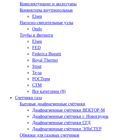
Комплектующие и аксессуары
Конвекторы внутрипольные
Elsen
Насосно-смесительные узлы
Ondo
Трубы и фитинги
Elsen
FED
Federica Bugatti
Royal Thermo
Stout
Te-sa
РОСТерм
СТМ
Все категории (8)
Счетчики газа
Бытовые диафрагменные счётчики
Диафрагменные счётчики ВЕКТОР-М
Диафрагменные счётчики г. Новогрудок
Диафрагменные счётчики СГД
Диафрагменные счётчики ЭЛЬСТЕР
Обвязки для газовых счетчиков