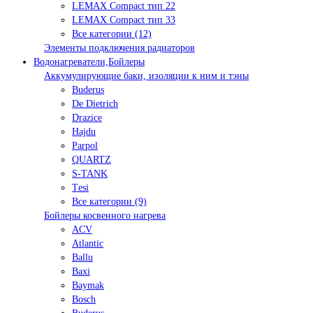
LEMAX Compact тип 22
LEMAX Compact тип 33
Все категории (12)
Элементы подключения радиаторов
Водонагреватели,Бойлеры
Аккумулирующие баки, изоляции к ним и тэны
Buderus
De Dietrich
Drazice
Hajdu
Parpol
QUARTZ
S-TANK
Tеsi
Все категории (9)
Бойлеры косвенного нагрева
ACV
Atlantic
Ballu
Baxi
Baymak
Bosch