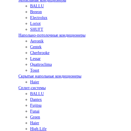
Мобильные кондиционеры
BALLU
Breeon
Electrolux
Loriot
SHUFT
Напольно-потолочные кондиционеры
Aeronik
Centek
Cherbrooke
Lessar
Quattroclima
Tosot
Скрытые напольные кондиционеры
Haier
Сплит-системы
BALLU
Dantex
Fujitsu
Funai
Green
Haier
High Life