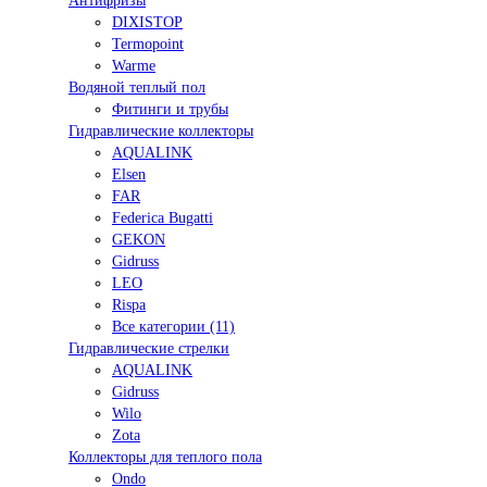
Антифризы
DIXISTOP
Termopoint
Warme
Водяной теплый пол
Фитинги и трубы
Гидравлические коллекторы
AQUALINK
Elsen
FAR
Federica Bugatti
GEKON
Gidruss
LEO
Rispa
Все категории (11)
Гидравлические стрелки
AQUALINK
Gidruss
Wilo
Zota
Коллекторы для теплого пола
Ondo