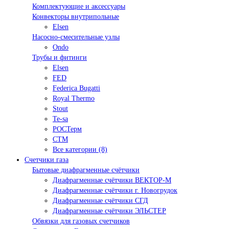
Комплектующие и аксессуары
Конвекторы внутрипольные
Elsen
Насосно-смесительные узлы
Ondo
Трубы и фитинги
Elsen
FED
Federica Bugatti
Royal Thermo
Stout
Te-sa
РОСТерм
СТМ
Все категории (8)
Счетчики газа
Бытовые диафрагменные счётчики
Диафрагменные счётчики ВЕКТОР-М
Диафрагменные счётчики г. Новогрудок
Диафрагменные счётчики СГД
Диафрагменные счётчики ЭЛЬСТЕР
Обвязки для газовых счетчиков