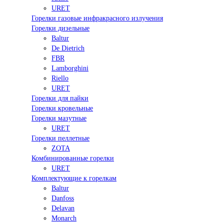
URET
Горелки газовые инфракрасного излучения
Горелки дизельные
Baltur
De Dietrich
FBR
Lamborghini
Riello
URET
Горелки для пайки
Горелки кровельные
Горелки мазутные
URET
Горелки пеллетные
ZOTA
Комбинированные горелки
URET
Комплектующие к горелкам
Baltur
Danfoss
Delavan
Monarch