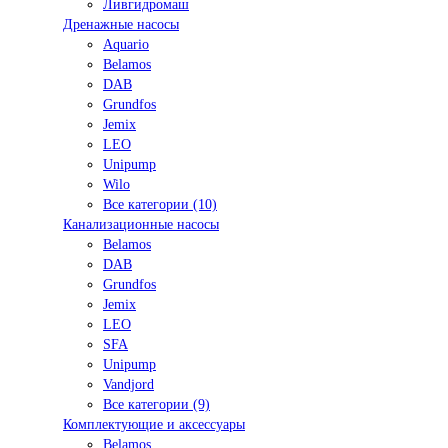
Ливгидромаш
Дренажные насосы
Aquario
Belamos
DAB
Grundfos
Jemix
LEO
Unipump
Wilo
Все категории (10)
Канализационные насосы
Belamos
DAB
Grundfos
Jemix
LEO
SFA
Unipump
Vandjord
Все категории (9)
Комплектующие и аксессуары
Belamos