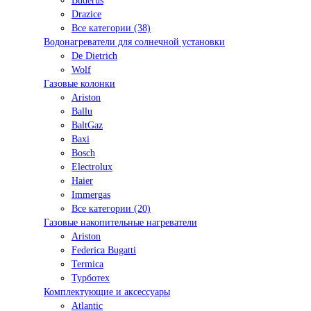
Buderus
Drazice
Все категории (38)
Водонагреватели для солнечной установки
De Dietrich
Wolf
Газовые колонки
Ariston
Ballu
BaltGaz
Baxi
Bosсh
Electrolux
Haier
Immergas
Все категории (20)
Газовые накопительные нагреватели
Ariston
Federica Bugatti
Termica
Турботех
Комплектующие и аксессуары
Atlantic