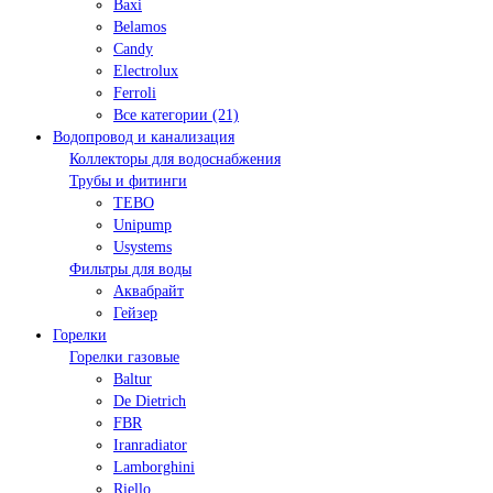
Baxi
Belamos
Candy
Electrolux
Ferroli
Все категории (21)
Водопровод и канализация
Коллекторы для водоснабжения
Трубы и фитинги
TEBO
Unipump
Usystems
Фильтры для воды
Аквабрайт
Гейзер
Горелки
Горелки газовые
Baltur
De Dietrich
FBR
Iranradiator
Lamborghini
Riello