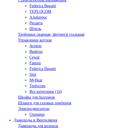
Стабилизаторы напряжения
Federica Bugatti
TEPLOCOM
Альбатрос
Ресанта
Штиль
Тройники сварные, фитинги стальные
Управление котлом
Ariston
Buderus
Cewal
Fantini
Federica Bugatti
Imit
MyHeat
Teplocom
Все категории (14)
Шкафы для баллонов
Шланги для газовых приборов
Электродвигатели
Unipump
Дымоходы и Вентиляция
Дымоходы для колонок