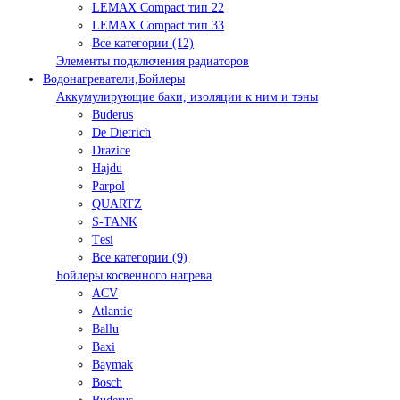
LEMAX Compact тип 22
LEMAX Compact тип 33
Все категории (12)
Элементы подключения радиаторов
Водонагреватели,Бойлеры
Аккумулирующие баки, изоляции к ним и тэны
Buderus
De Dietrich
Drazice
Hajdu
Parpol
QUARTZ
S-TANK
Tеsi
Все категории (9)
Бойлеры косвенного нагрева
ACV
Atlantic
Ballu
Baxi
Baymak
Bosch