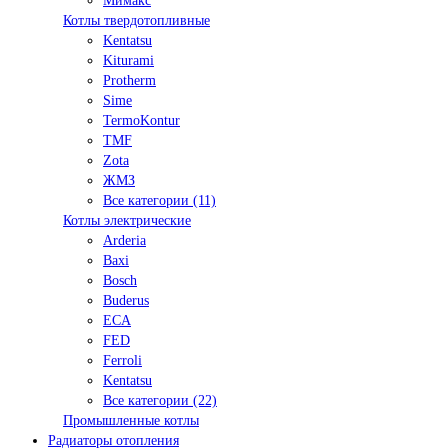
Мимакс
Котлы твердотопливные
Kentatsu
Kiturami
Protherm
Sime
TermoKontur
TMF
Zota
ЖМЗ
Все категории (11)
Котлы электрические
Arderia
Baxi
Bosch
Buderus
ECA
FED
Ferroli
Kentatsu
Все категории (22)
Промышленные котлы
Радиаторы отопления