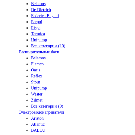
Belamos
De Dietrich
Federica Bugatti
Parpol
Rispa
Termica
Unipump
Все категории (10)
Расширительные баки
Belamos
Flamco
Oasis
Reflex
Stout
Unipump
Wester
Zilmet
Все категории (9)
Электроводонагреватели
Ariston
Atlantic
BALLU