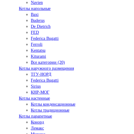
Navien
Котлы напольные
Baxi
Buderus
De Dietrich
FED
Federica Bugatti
Ferroli
Kentatsu
Kiturami
Все категории (20)
Котлы наружного размещения
ТГУ-НОРД
Federica Bugatti
Sirius
КНР-МОГ
Котлы настенные
Котлы конденсационные
Котлы традиционные
Котлы парапетные
Конорд
Лемакс