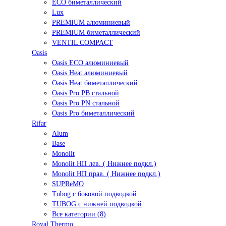
ECO биметаллический
Lux
PREMIUM алюминиевый
PREMIUM биметаллический
VENTIL COMPACT
Oasis
Oasis ECO алюминиевый
Oasis Heat алюминиевый
Oasis Heat биметаллический
Oasis Pro PB стальной
Oasis Pro PN стальной
Oasis Pro биметаллический
Rifar
Alum
Base
Monolit
Monolit НП лев. ( Нижнее подкл.)
Monolit НП прав. ( Нижнее подкл.)
SUPReMO
Tubog с боковой подводкой
TUBOG с нижней подводкой
Все категории (8)
Royal Thermo