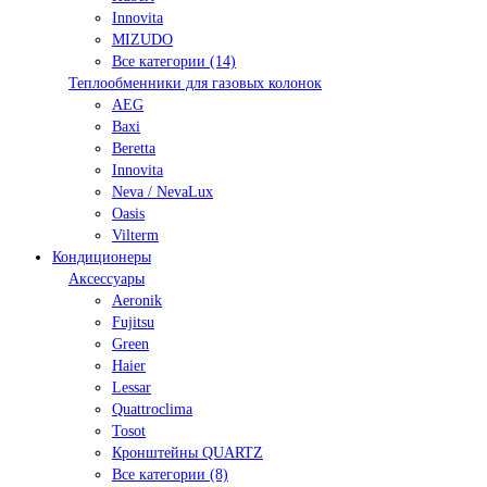
Innovita
MIZUDO
Все категории (14)
Теплообменники для газовых колонок
AEG
Baxi
Beretta
Innovita
Neva / NevaLux
Oasis
Vilterm
Кондиционеры
Аксессуары
Aeronik
Fujitsu
Green
Haier
Lessar
Quattroclima
Tosot
Кронштейны QUARTZ
Все категории (8)