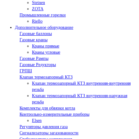
Steinen
ZOTA
Промышленные горелки
Riello
Дополнительное оборудование
Газовые баллоны
Газовые краны
Краны прямые
Краны угловые
Газовые Рампы
Газовые Редукторы
ГРПШ
Клапан термозапорный КТЗ
Клапан термозапорный КТЗ внутренняя-внутренняя
резьба
Клапан термозапорный КТЗ внутренняя-наружная
резьба
Комплекты для обвязки котла
Контрольно-измерительные приборы
Elsen
Регуляторы давления газа
Сигнализаторы загазованности