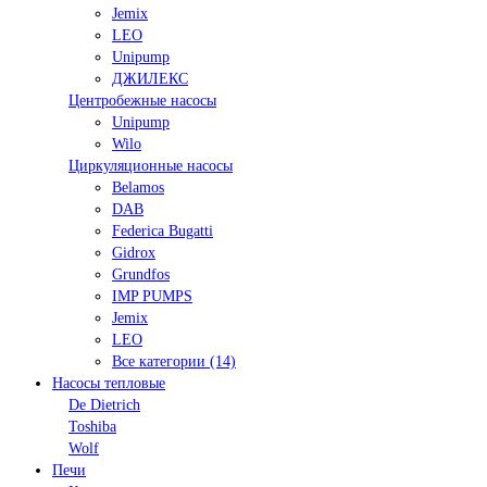
Jemix
LEO
Unipump
ДЖИЛЕКС
Центробежные насосы
Unipump
Wilo
Циркуляционные насосы
Belamos
DAB
Federica Bugatti
Gidrox
Grundfos
IMP PUMPS
Jemix
LEO
Все категории (14)
Насосы тепловые
De Dietrich
Toshiba
Wolf
Печи