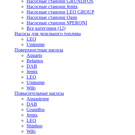
Насосные станции GRUNDFOS
Насосные станции Jemix
Насосные станции LEO GROUP
Насосные станции Oasis
Насосные станции SPERONI
Все категории (12)
Насосы для дизельного топлива
LEO
Unipump
Поверхностные насосы
Aquario
Belamos
DAB
Jemix
LEO
Unipump
Wilo
Повысительные насосы
Aquastrong
DAB
Grundfos
Jemix
LEO
Shinhoo
Wilo