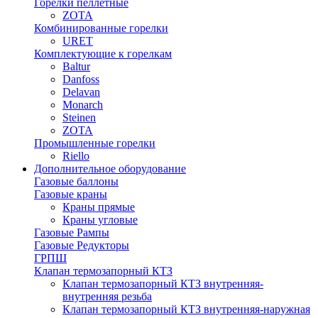
Горелки пеллетные
ZOTA
Комбинированные горелки
URET
Комплектующие к горелкам
Baltur
Danfoss
Delavan
Monarch
Steinen
ZOTA
Промышленные горелки
Riello
Дополнительное оборудование
Газовые баллоны
Газовые краны
Краны прямые
Краны угловые
Газовые Рампы
Газовые Редукторы
ГРПШ
Клапан термозапорный КТЗ
Клапан термозапорный КТЗ внутренняя-
внутренняя резьба
Клапан термозапорный КТЗ внутренняя-наружная