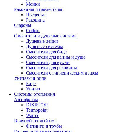
Мойки
Раковины и пьедесталы
Пьедестал
Раковина
Сифоны
Сифон
Смесители и душевые системы
Душевые лейки
Душевые системы
Смесители для биде
Смесители для ванны и душа
Смесители для кухни
Смесители для раковины
Смесители с гигиеническим душем
Унитазы и биде
Биде
Унитаз
Системы отопления
Антифризы
DIXISTOP
Termopoint
Warme
Водяной теплый пол
Фитинги и трубы
Гидравлические коллекторы