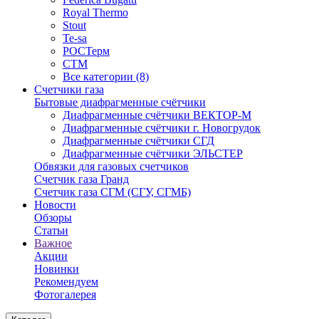
Royal Thermo
Stout
Te-sa
РОСТерм
СТМ
Все категории (8)
Счетчики газа
Бытовые диафрагменные счётчики
Диафрагменные счётчики ВЕКТОР-М
Диафрагменные счётчики г. Новогрудок
Диафрагменные счётчики СГД
Диафрагменные счётчики ЭЛЬСТЕР
Обвязки для газовых счетчиков
Счетчик газа Гранд
Счетчик газа СГМ (СГУ, СГМБ)
Новости
Обзоры
Статьи
Важное
Акции
Новинки
Рекомендуем
Фотогалерея