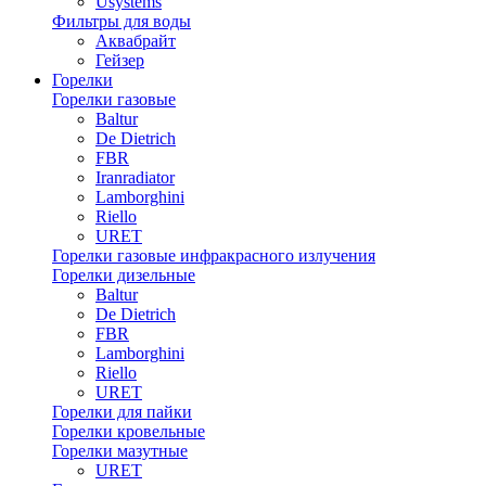
Usystems
Фильтры для воды
Аквабрайт
Гейзер
Горелки
Горелки газовые
Baltur
De Dietrich
FBR
Iranradiator
Lamborghini
Riello
URET
Горелки газовые инфракрасного излучения
Горелки дизельные
Baltur
De Dietrich
FBR
Lamborghini
Riello
URET
Горелки для пайки
Горелки кровельные
Горелки мазутные
URET