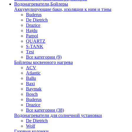
Водонагреватели,Бойлеры
Аккумулирующие баки, изоляции к ним и тэны
Buderus
De Dietrich
Drazice
Hajdu
Parpol
QUARTZ
S-TANK
Tеsi
Все категории (9)
Бойлеры косвенного нагрева
ACV
Atlantic
Ballu
Baxi
Baymak
Bosch
Buderus
Drazice
Все категории (38)
Водонагреватели для солнечной установки
De Dietrich
Wolf
Газовые колонки