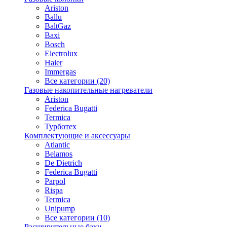
Ariston
Ballu
BaltGaz
Baxi
Bosсh
Electrolux
Haier
Immergas
Все категории (20)
Газовые накопительные нагреватели
Ariston
Federica Bugatti
Termica
Турботех
Комплектующие и аксессуары
Atlantic
Belamos
De Dietrich
Federica Bugatti
Parpol
Rispa
Termica
Unipump
Все категории (10)
Расширительные баки