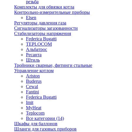
резьба
Комплекты для обвязки котла
Контрольно-измерительные приборы
Elsen
Регуляторы давления газа
Сигнализаторы загазованности
Стабилизаторы напряжения
Federica Bugatti
TEPLOCOM
Альбатрос
Ресанта
Штиль
Тройники сварные, фитинги стальные
Управление котлом
Ariston
Buderus
Cewal
Fantini
Federica Bugatti
Imit
MyHeat
Teplocom
Все категории (14)
Шкафы для баллонов
Шланги для газовых приборов