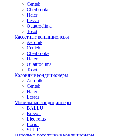
Centek
Cherbrooke
Haier
Lessar
Quattroclima
Tosot
Кассетные кондиционеры
Aeronik
Centek
Cherbrooke
Haier
Quattroclima
Tosot
Колонные кондиционеры
Aeronik
Centek
Haier
Lessar
Мобильные кондиционеры
BALLU
Breeon
Electrolux
Loriot
SHUFT
Напольно-потолочные кондиционеры