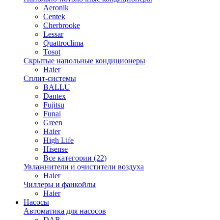
Aeronik
Centek
Cherbrooke
Lessar
Quattroclima
Tosot
Скрытые напольные кондиционеры
Haier
Сплит-системы
BALLU
Dantex
Fujitsu
Funai
Green
Haier
High Life
Hisense
Все категории (22)
Увлажнители и очистители воздуха
Haier
Чиллеры и фанкойлы
Haier
Насосы
Автоматика для насосов
DAB