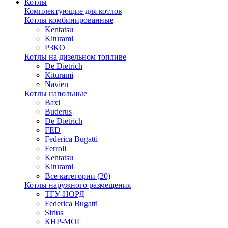
Котлы
Комплектующие для котлов
Котлы комбинированные
Kentatsu
Kiturami
РЗКО
Котлы на дизельном топливе
De Dietrich
Kiturami
Navien
Котлы напольные
Baxi
Buderus
De Dietrich
FED
Federica Bugatti
Ferroli
Kentatsu
Kiturami
Все категории (20)
Котлы наружного размещения
ТГУ-НОРД
Federica Bugatti
Sirius
КНР-МОГ