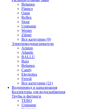
Belamos
Flamco
Oasis
Reflex
Stout
Unipump
Wester
Zilmet
Все категории (9)
Электроводонагреватели
Ariston
Atlantic
BALLU
Baxi
Belamos
Candy
Electrolux
Ferroli
Все категории (21)
Водопровод и канализация
Коллекторы для водоснабжения
Трубы и фитинги
TEBO
Unipump