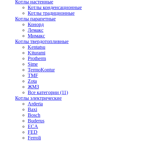
Котлы настенные
Котлы конденсационные
Котлы традиционные
Котлы парапетные
Конорд
Лемакс
Мимакс
Котлы твердотопливные
Kentatsu
Kiturami
Protherm
Sime
TermoKontur
TMF
Zota
ЖМЗ
Все категории (11)
Котлы электрические
Arderia
Baxi
Bosch
Buderus
ECA
FED
Ferroli