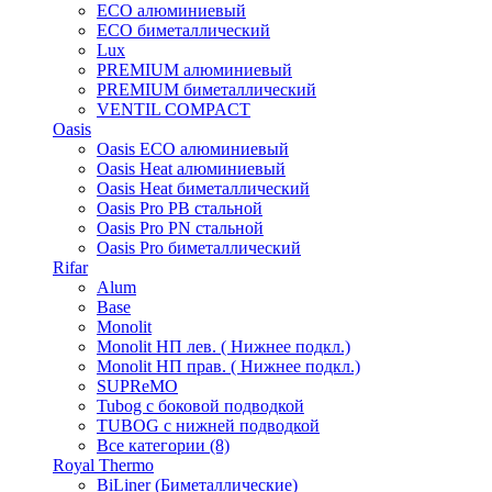
ECO алюминиевый
ECO биметаллический
Lux
PREMIUM алюминиевый
PREMIUM биметаллический
VENTIL COMPACT
Oasis
Oasis ECO алюминиевый
Oasis Heat алюминиевый
Oasis Heat биметаллический
Oasis Pro PB стальной
Oasis Pro PN стальной
Oasis Pro биметаллический
Rifar
Alum
Base
Monolit
Monolit НП лев. ( Нижнее подкл.)
Monolit НП прав. ( Нижнее подкл.)
SUPReMO
Tubog с боковой подводкой
TUBOG с нижней подводкой
Все категории (8)
Royal Thermo
BiLiner (Биметаллические)