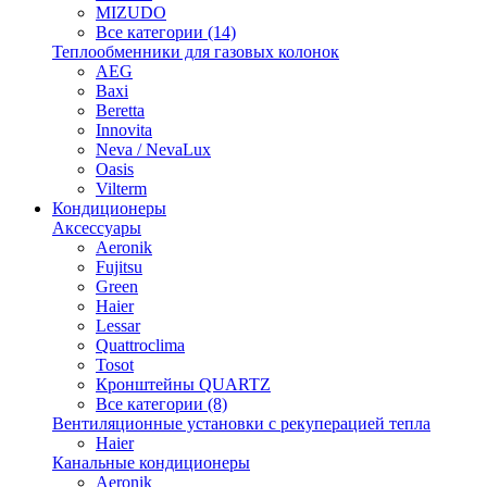
MIZUDO
Все категории (14)
Теплообменники для газовых колонок
AEG
Baxi
Beretta
Innovita
Neva / NevaLux
Oasis
Vilterm
Кондиционеры
Аксессуары
Aeronik
Fujitsu
Green
Haier
Lessar
Quattroclima
Tosot
Кронштейны QUARTZ
Все категории (8)
Вентиляционные установки с рекуперацией тепла
Haier
Канальные кондиционеры
Aeronik