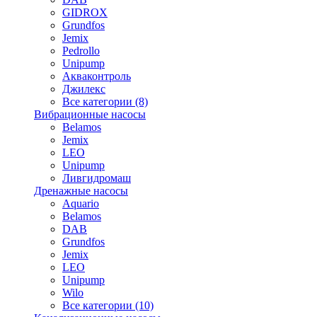
GIDROX
Grundfos
Jemix
Pedrollo
Unipump
Акваконтроль
Джилекс
Все категории (8)
Вибрационные насосы
Belamos
Jemix
LEO
Unipump
Ливгидромаш
Дренажные насосы
Aquario
Belamos
DAB
Grundfos
Jemix
LEO
Unipump
Wilo
Все категории (10)