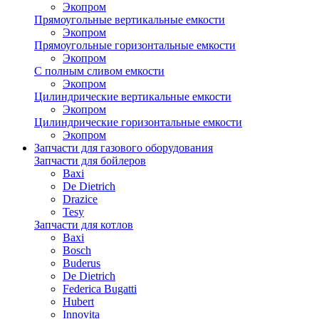
Экопром
Прямоугольные вертикальные емкости
Экопром
Прямоугольные горизонтальные емкости
Экопром
С полным сливом емкости
Экопром
Цилиндрические вертикальные емкости
Экопром
Цилиндрические горизонтальные емкости
Экопром
Запчасти для газового оборудования
Запчасти для бойлеров
Baxi
De Dietrich
Drazice
Tesy
Запчасти для котлов
Baxi
Bosch
Buderus
De Dietrich
Federica Bugatti
Hubert
Innovita