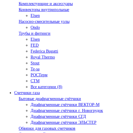
Комплектующие и аксессуары
Конвекторы внутрипольные
Elsen
Насосно-смесительные узлы
Ondo
Трубы и фитинги
Elsen
FED
Federica Bugatti
Royal Thermo
Stout
Te-sa
РОСТерм
СТМ
Все категории (8)
Счетчики газа
Бытовые диафрагменные счётчики
Диафрагменные счётчики ВЕКТОР-М
Диафрагменные счётчики г. Новогрудок
Диафрагменные счётчики СГД
Диафрагменные счётчики ЭЛЬСТЕР
Обвязки для газовых счетчиков