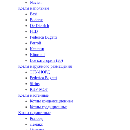
Navien
Котлы напольные
Baxi
Buderus
De Dietrich
FED
Federica Bugatti
Ferroli
Kentatsu
Kiturami
Все категории (20)
Котлы наружного размещения
ТГУ-НОРД
Federica Bugatti
Sirius
КНР-МОГ
Котлы настенные
Котлы конденсационные
Котлы традиционные
Котлы парапетные
Конорд
Лемакс