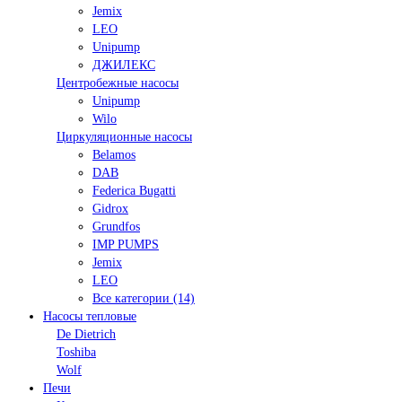
Jemix
LEO
Unipump
ДЖИЛЕКС
Центробежные насосы
Unipump
Wilo
Циркуляционные насосы
Belamos
DAB
Federica Bugatti
Gidrox
Grundfos
IMP PUMPS
Jemix
LEO
Все категории (14)
Насосы тепловые
De Dietrich
Toshiba
Wolf
Печи