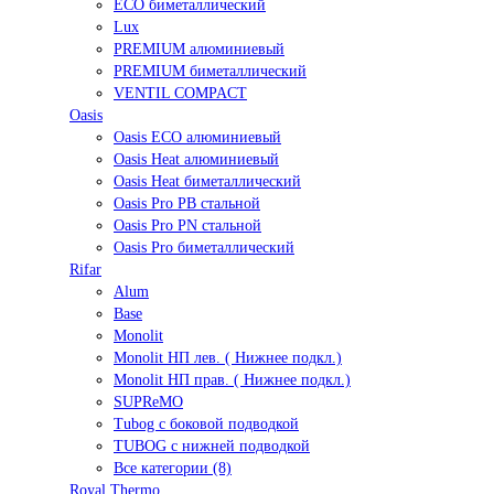
ECO биметаллический
Lux
PREMIUM алюминиевый
PREMIUM биметаллический
VENTIL COMPACT
Oasis
Oasis ECO алюминиевый
Oasis Heat алюминиевый
Oasis Heat биметаллический
Oasis Pro PB стальной
Oasis Pro PN стальной
Oasis Pro биметаллический
Rifar
Alum
Base
Monolit
Monolit НП лев. ( Нижнее подкл.)
Monolit НП прав. ( Нижнее подкл.)
SUPReMO
Tubog с боковой подводкой
TUBOG с нижней подводкой
Все категории (8)
Royal Thermo