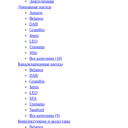
Ливгидромаш
Дренажные насосы
Aquario
Belamos
DAB
Grundfos
Jemix
LEO
Unipump
Wilo
Все категории (10)
Канализационные насосы
Belamos
DAB
Grundfos
Jemix
LEO
SFA
Unipump
Vandjord
Все категории (9)
Комплектующие и аксессуары
Belamos