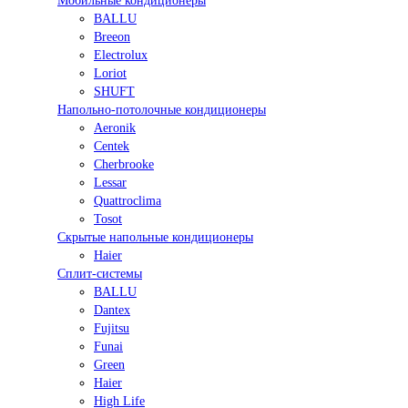
Мобильные кондиционеры
BALLU
Breeon
Electrolux
Loriot
SHUFT
Напольно-потолочные кондиционеры
Aeronik
Centek
Cherbrooke
Lessar
Quattroclima
Tosot
Скрытые напольные кондиционеры
Haier
Сплит-системы
BALLU
Dantex
Fujitsu
Funai
Green
Haier
High Life