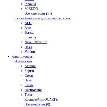
Innovita
MIZUDO
Все категории (14)
Теплообменники для газовых колонок
AEG
Baxi
Beretta
Innovita
Neva / NevaLux
Oasis
Vilterm
Кондиционеры
Аксессуары
Aeronik
Fujitsu
Green
Haier
Lessar
Quattroclima
Tosot
Кронштейны QUARTZ
Все категории (8)