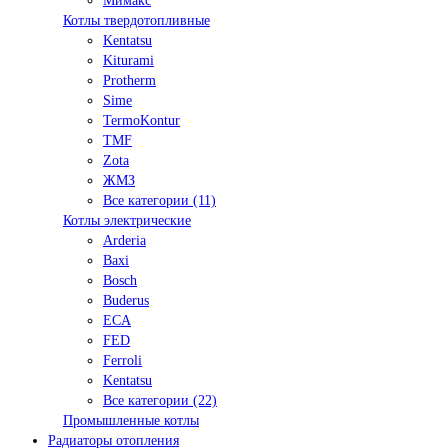
Мимакс
Котлы твердотопливные
Kentatsu
Kiturami
Protherm
Sime
TermoKontur
TMF
Zota
ЖМЗ
Все категории (11)
Котлы электрические
Arderia
Baxi
Bosch
Buderus
ECA
FED
Ferroli
Kentatsu
Все категории (22)
Промышленные котлы
Радиаторы отопления