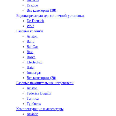
Buderus
Drazice
Все категории (38)
Водонагреватели для солнечной установки
De Dietrich
Wolf
Газовые колонки
Ariston
Ballu
BaltGaz
Baxi
Bosсh
Electrolux
Haier
Immergas
Все категории (20)
Газовые накопительные нагреватели
Ariston
Federica Bugatti
Termica
Турботех
Комплектующие и аксессуары
Atlantic