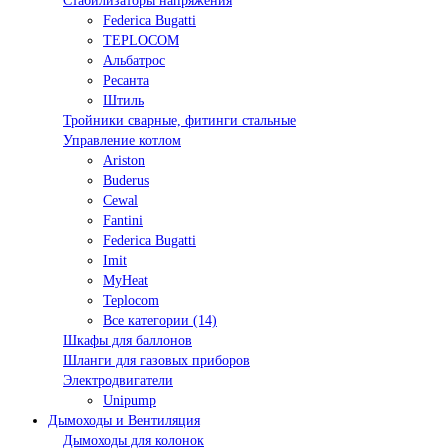
Стабилизаторы напряжения
Federica Bugatti
TEPLOCOM
Альбатрос
Ресанта
Штиль
Тройники сварные, фитинги стальные
Управление котлом
Ariston
Buderus
Cewal
Fantini
Federica Bugatti
Imit
MyHeat
Teplocom
Все категории (14)
Шкафы для баллонов
Шланги для газовых приборов
Электродвигатели
Unipump
Дымоходы и Вентиляция
Дымоходы для колонок