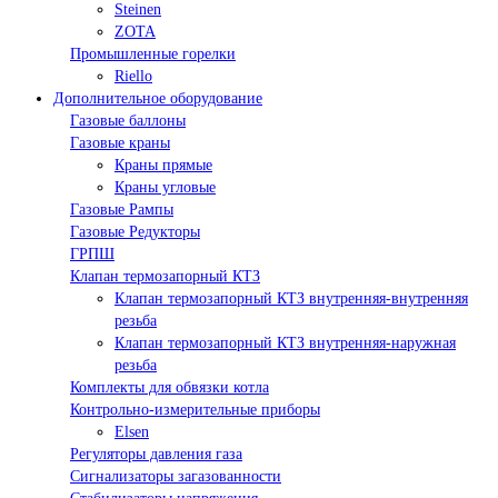
Steinen
ZOTA
Промышленные горелки
Riello
Дополнительное оборудование
Газовые баллоны
Газовые краны
Краны прямые
Краны угловые
Газовые Рампы
Газовые Редукторы
ГРПШ
Клапан термозапорный КТЗ
Клапан термозапорный КТЗ внутренняя-внутренняя
резьба
Клапан термозапорный КТЗ внутренняя-наружная
резьба
Комплекты для обвязки котла
Контрольно-измерительные приборы
Elsen
Регуляторы давления газа
Сигнализаторы загазованности