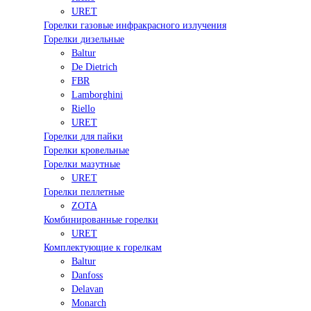
URET
Горелки газовые инфракрасного излучения
Горелки дизельные
Baltur
De Dietrich
FBR
Lamborghini
Riello
URET
Горелки для пайки
Горелки кровельные
Горелки мазутные
URET
Горелки пеллетные
ZOTA
Комбинированные горелки
URET
Комплектующие к горелкам
Baltur
Danfoss
Delavan
Monarch