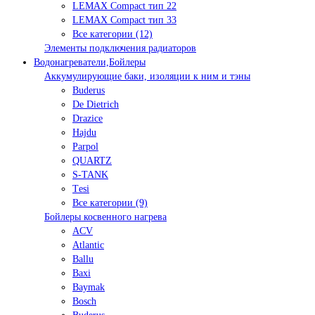
LEMAX Compact тип 22
LEMAX Compact тип 33
Все категории (12)
Элементы подключения радиаторов
Водонагреватели,Бойлеры
Аккумулирующие баки, изоляции к ним и тэны
Buderus
De Dietrich
Drazice
Hajdu
Parpol
QUARTZ
S-TANK
Tеsi
Все категории (9)
Бойлеры косвенного нагрева
ACV
Atlantic
Ballu
Baxi
Baymak
Bosch