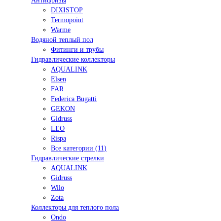
Антифризы
DIXISTOP
Termopoint
Warme
Водяной теплый пол
Фитинги и трубы
Гидравлические коллекторы
AQUALINK
Elsen
FAR
Federica Bugatti
GEKON
Gidruss
LEO
Rispa
Все категории (11)
Гидравлические стрелки
AQUALINK
Gidruss
Wilo
Zota
Коллекторы для теплого пола
Ondo