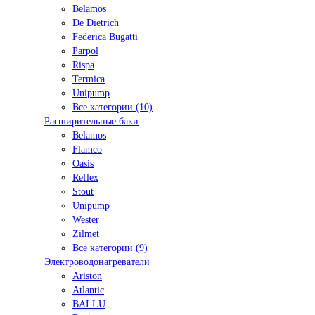
Belamos
De Dietrich
Federica Bugatti
Parpol
Rispa
Termica
Unipump
Все категории (10)
Расширительные баки
Belamos
Flamco
Oasis
Reflex
Stout
Unipump
Wester
Zilmet
Все категории (9)
Электроводонагреватели
Ariston
Atlantic
BALLU