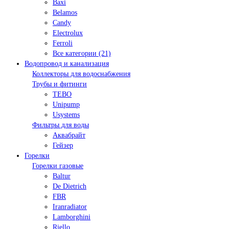
Baxi
Belamos
Candy
Electrolux
Ferroli
Все категории (21)
Водопровод и канализация
Коллекторы для водоснабжения
Трубы и фитинги
TEBO
Unipump
Usystems
Фильтры для воды
Аквабрайт
Гейзер
Горелки
Горелки газовые
Baltur
De Dietrich
FBR
Iranradiator
Lamborghini
Riello