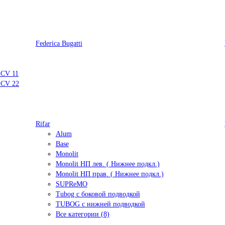
Federica Bugatti
 CV 11
 CV 22
Rifar
Alum
Base
Monolit
Monolit НП лев. ( Нижнее подкл.)
Monolit НП прав. ( Нижнее подкл.)
SUPReMO
Tubog с боковой подводкой
TUBOG с нижней подводкой
Все категории (8)