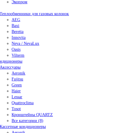
Экопром
Теплообменники для газовых колонок
AEG
Baxi
Beretta
Innovita
Neva / NevaLux
Oasis
Vilterm
ндиционеры
Аксессуары
Aeronik
Fujitsu
Green
Haier
Lessar
Quattroclima
Tosot
Кронштейны QUARTZ
Все категории (8)
Кассетные кондиционеры
Aeronik