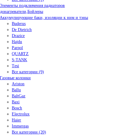
Элементы подключения радиаторов
донагреватели,Бойлеры
Аккумулирующие баки, изоляции к ним и тэны
Buderus
De Dietrich
Drazice
Hajdu
Parpol
QUARTZ
S-TANK
Tеsi
Все категории (9)
Газовые колонки
Ariston
Ballu
BaltGaz
Baxi
Bosсh
Electrolux
Haier
Immergas
Все категории (20)