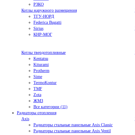
РЗКО
Котлы наружного размещения
ТГУ-НОРД
Federica Bugatti
Sirius
КНР-МОГ
Котлы твердотопливные
Kentatsu
Kiturami
Protherm
Sime
TermoKontur
TMF
Zota
ЖМЗ
Все категории (11)
Радиаторы отопления
Axis
Радиаторы стальные панельные Axis Classic
Радиаторы стальные панельные Axis Ventil