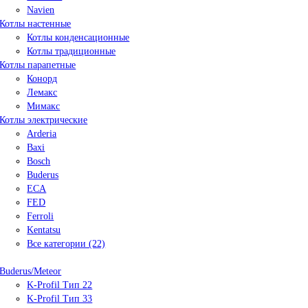
Navien
Котлы настенные
Котлы конденсационные
Котлы традиционные
Котлы парапетные
Конорд
Лемакс
Мимакс
Котлы электрические
Arderia
Baxi
Bosch
Buderus
ECA
FED
Ferroli
Kentatsu
Все категории (22)
Buderus/Meteor
K-Profil Тип 22
K-Profil Тип 33