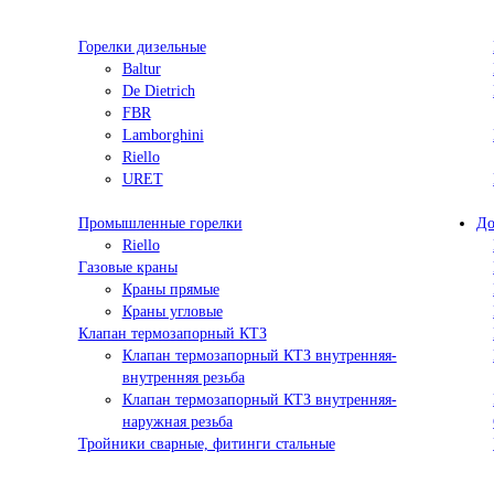
Горелки дизельные
Baltur
De Dietrich
FBR
Lamborghini
Riello
URET
Промышленные горелки
До
Riello
Газовые краны
Краны прямые
Краны угловые
Клапан термозапорный КТЗ
Клапан термозапорный КТЗ внутренняя-
внутренняя резьба
Клапан термозапорный КТЗ внутренняя-
наружная резьба
Тройники сварные, фитинги стальные