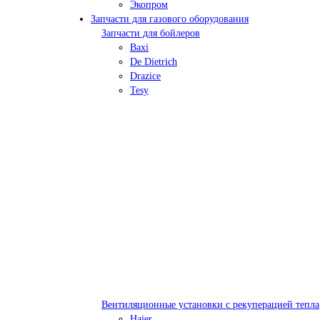
Экопром
Запчасти для газового оборудования
Запчасти для бойлеров
Baxi
De Dietrich
Drazice
Tesy
Вентиляционные установки с рекуперацией тепла
Haier