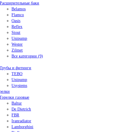
Расширительные баки
Belamos
Flamco
Oasis
Reflex
Stout
Unipump
Wester
Zilmet
Все категории (9)
Трубы и фитинги
TEBO
Unipump
Usystems
релки
Горелки газовые
Baltur
De Dietrich
FBR
Iranradiator
Lamborghini