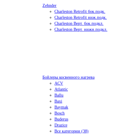
Zehnder
Charleston Retrofit бок.подк.
Charleston Retrofit ниж.подк.
Charleston Верт. бок.подкл.
Charleston Верт. нижн.подкл.
Бойлеры косвенного нагрева
ACV
Atlantic
Ballu
Baxi
Baymak
Bosch
Buderus
Drazice
Все категории (38)