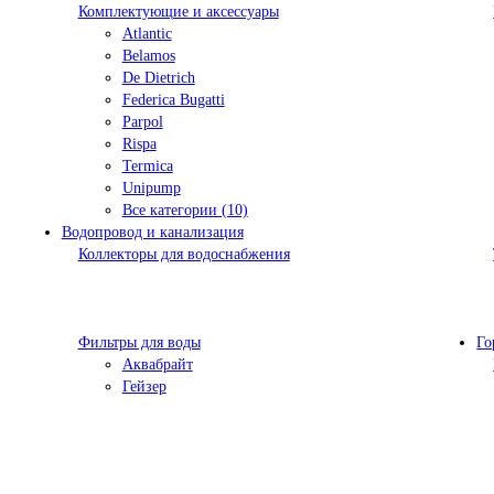
Комплектующие и аксессуары
Atlantic
Belamos
De Dietrich
Federica Bugatti
Parpol
Rispa
Termica
Unipump
Все категории (10)
Водопровод и канализация
Коллекторы для водоснабжения
Фильтры для воды
Го
Аквабрайт
Гейзер