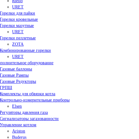
Riello
URET
Горелки для пайки
Горелки кровельные
Горелки мазутные
URET
Горелки пеллетные
ZOTA
Комбинированные горелки
URET
полнительное оборудование
Газовые баллоны
Газовые Рампы
Газовые Редукторы
ГРПШ
Комплекты для обвязки котла
Контрольно-измерительные приборы
Elsen
Регуляторы давления газа
Сигнализаторы загазованности
Управление котлом
Ariston
Buderus