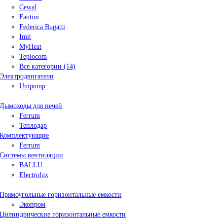
Cewal
Fantini
Federica Bugatti
Imit
MyHeat
Teplocom
Все категории (14)
Электродвигатели
Unipump
Дымоходы для печей
Ferrum
Теплодар
Комплектующие
Ferrum
Системы вентиляции
BALLU
Electrolux
Прямоугольные горизонтальные емкости
Экопром
Цилиндрические горизонтальные емкости