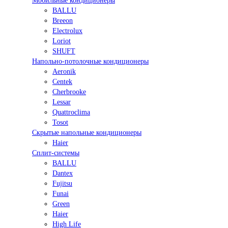
Мобильные кондиционеры
BALLU
Breeon
Electrolux
Loriot
SHUFT
Напольно-потолочные кондиционеры
Aeronik
Centek
Cherbrooke
Lessar
Quattroclima
Tosot
Скрытые напольные кондиционеры
Haier
Сплит-системы
BALLU
Dantex
Fujitsu
Funai
Green
Haier
High Life