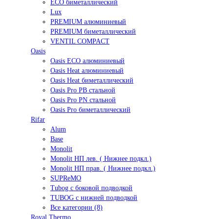
ECO биметаллический
Lux
PREMIUM алюминиевый
PREMIUM биметаллический
VENTIL COMPACT
Oasis
Oasis ECO алюминиевый
Oasis Heat алюминиевый
Oasis Heat биметаллический
Oasis Pro PB стальной
Oasis Pro PN стальной
Oasis Pro биметаллический
Rifar
Alum
Base
Monolit
Monolit НП лев. ( Нижнее подкл.)
Monolit НП прав. ( Нижнее подкл.)
SUPReMO
Tubog с боковой подводкой
TUBOG с нижней подводкой
Все категории (8)
Royal Thermo