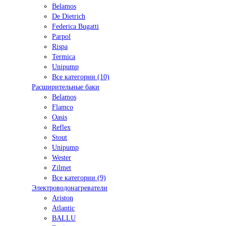
Belamos
De Dietrich
Federica Bugatti
Parpol
Rispa
Termica
Unipump
Все категории (10)
Расширительные баки
Belamos
Flamco
Oasis
Reflex
Stout
Unipump
Wester
Zilmet
Все категории (9)
Электроводонагреватели
Ariston
Atlantic
BALLU