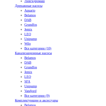
Ливгидромаш
Дренажные насосы
Aquario
Belamos
DAB
Grundfos
Jemix
LEO
Unipump
Wilo
Все категории (10)
Канализационные насосы
Belamos
DAB
Grundfos
Jemix
LEO
SFA
Unipump
Vandjord
Все категории (9)
Комплектующие и аксессуары
Belamos