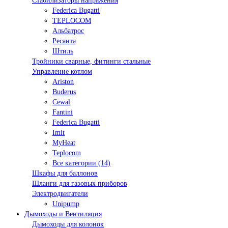
Стабилизаторы напряжения
Federica Bugatti
TEPLOCOM
Альбатрос
Ресанта
Штиль
Тройники сварные, фитинги стальные
Управление котлом
Ariston
Buderus
Cewal
Fantini
Federica Bugatti
Imit
MyHeat
Teplocom
Все категории (14)
Шкафы для баллонов
Шланги для газовых приборов
Электродвигатели
Unipump
Дымоходы и Вентиляция
Дымоходы для колонок