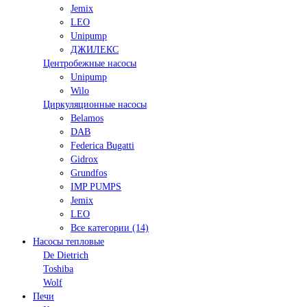
Jemix
LEO
Unipump
ДЖИЛЕКС
Центробежные насосы
Unipump
Wilo
Циркуляционные насосы
Belamos
DAB
Federica Bugatti
Gidrox
Grundfos
IMP PUMPS
Jemix
LEO
Все категории (14)
Насосы тепловые
De Dietrich
Toshiba
Wolf
Печи