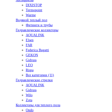
Антифризы
DIXISTOP
Termopoint
Warme
Водяной теплый пол
Фитинги и трубы
Гидравлические коллекторы
AQUALINK
Elsen
FAR
Federica Bugatti
GEKON
Gidruss
LEO
Rispa
Все категории (11)
Гидравлические стрелки
AQUALINK
Gidruss
Wilo
Zota
Коллекторы для теплого пола
Ondo