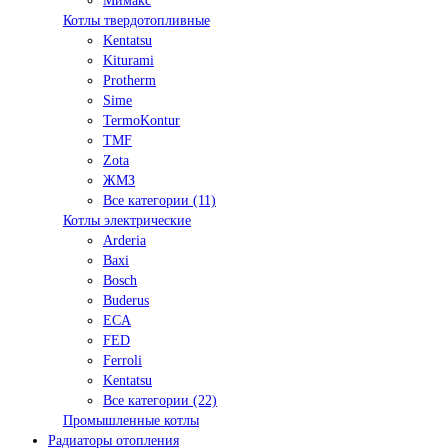
Мимакс
Котлы твердотопливные
Kentatsu
Kiturami
Protherm
Sime
TermoKontur
TMF
Zota
ЖМЗ
Все категории (11)
Котлы электрические
Arderia
Baxi
Bosch
Buderus
ECA
FED
Ferroli
Kentatsu
Все категории (22)
Промышленные котлы
Радиаторы отопления