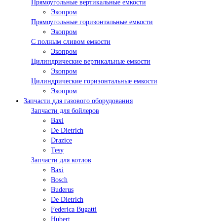
Прямоугольные вертикальные емкости
Экопром
Прямоугольные горизонтальные емкости
Экопром
С полным сливом емкости
Экопром
Цилиндрические вертикальные емкости
Экопром
Цилиндрические горизонтальные емкости
Экопром
Запчасти для газового оборудования
Запчасти для бойлеров
Baxi
De Dietrich
Drazice
Tesy
Запчасти для котлов
Baxi
Bosch
Buderus
De Dietrich
Federica Bugatti
Hubert