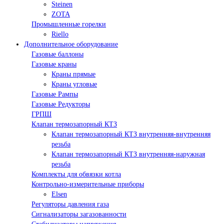
Steinen
ZOTA
Промышленные горелки
Riello
Дополнительное оборудование
Газовые баллоны
Газовые краны
Краны прямые
Краны угловые
Газовые Рампы
Газовые Редукторы
ГРПШ
Клапан термозапорный КТЗ
Клапан термозапорный КТЗ внутренняя-внутренняя
резьба
Клапан термозапорный КТЗ внутренняя-наружная
резьба
Комплекты для обвязки котла
Контрольно-измерительные приборы
Elsen
Регуляторы давления газа
Сигнализаторы загазованности