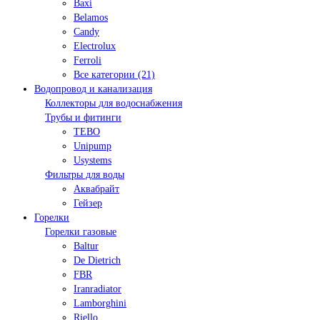
Baxi
Belamos
Candy
Electrolux
Ferroli
Все категории (21)
Водопровод и канализация
Коллекторы для водоснабжения
Трубы и фитинги
TEBO
Unipump
Usystems
Фильтры для воды
Аквабрайт
Гейзер
Горелки
Горелки газовые
Baltur
De Dietrich
FBR
Iranradiator
Lamborghini
Riello