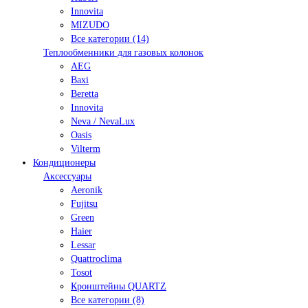
Innovita
MIZUDO
Все категории (14)
Теплообменники для газовых колонок
AEG
Baxi
Beretta
Innovita
Neva / NevaLux
Oasis
Vilterm
Кондиционеры
Аксессуары
Aeronik
Fujitsu
Green
Haier
Lessar
Quattroclima
Tosot
Кронштейны QUARTZ
Все категории (8)