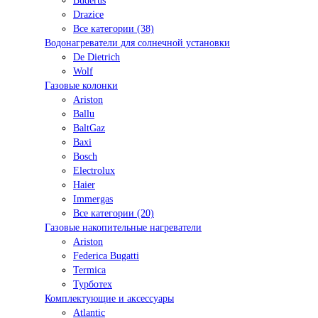
Buderus
Drazice
Все категории (38)
Водонагреватели для солнечной установки
De Dietrich
Wolf
Газовые колонки
Ariston
Ballu
BaltGaz
Baxi
Bosсh
Electrolux
Haier
Immergas
Все категории (20)
Газовые накопительные нагреватели
Ariston
Federica Bugatti
Termica
Турботех
Комплектующие и аксессуары
Atlantic