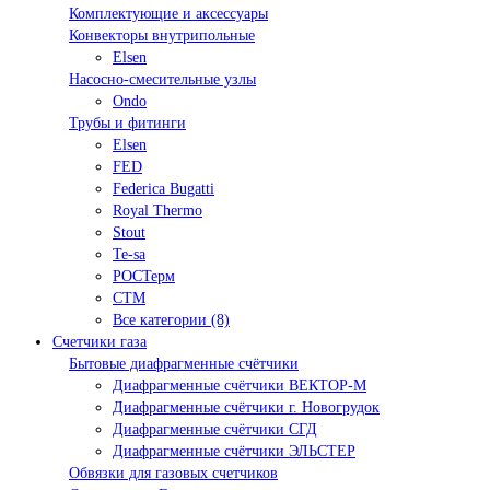
Комплектующие и аксессуары
Конвекторы внутрипольные
Elsen
Насосно-смесительные узлы
Ondo
Трубы и фитинги
Elsen
FED
Federica Bugatti
Royal Thermo
Stout
Te-sa
РОСТерм
СТМ
Все категории (8)
Счетчики газа
Бытовые диафрагменные счётчики
Диафрагменные счётчики ВЕКТОР-М
Диафрагменные счётчики г. Новогрудок
Диафрагменные счётчики СГД
Диафрагменные счётчики ЭЛЬСТЕР
Обвязки для газовых счетчиков