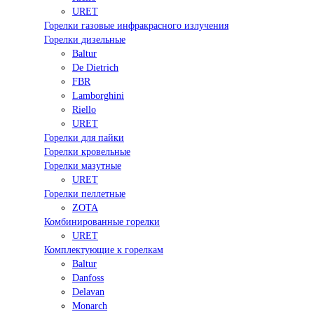
URET
Горелки газовые инфракрасного излучения
Горелки дизельные
Baltur
De Dietrich
FBR
Lamborghini
Riello
URET
Горелки для пайки
Горелки кровельные
Горелки мазутные
URET
Горелки пеллетные
ZOTA
Комбинированные горелки
URET
Комплектующие к горелкам
Baltur
Danfoss
Delavan
Monarch