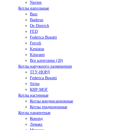
Navien
Котлы напольные
Baxi
Buderus
De Dietrich
FED
Federica Bugatti
Ferroli
Kentatsu
Kiturami
Все категории (20)
Котлы наружного размещения
ТГУ-НОРД
Federica Bugatti
Sirius
КНР-МОГ
Котлы настенные
Котлы конденсационные
Котлы традиционные
Котлы парапетные
Конорд
Лемакс