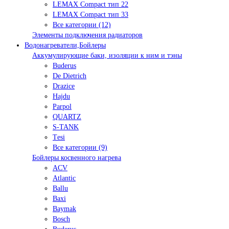
LEMAX Compact тип 22
LEMAX Compact тип 33
Все категории (12)
Элементы подключения радиаторов
Водонагреватели,Бойлеры
Аккумулирующие баки, изоляции к ним и тэны
Buderus
De Dietrich
Drazice
Hajdu
Parpol
QUARTZ
S-TANK
Tеsi
Все категории (9)
Бойлеры косвенного нагрева
ACV
Atlantic
Ballu
Baxi
Baymak
Bosch