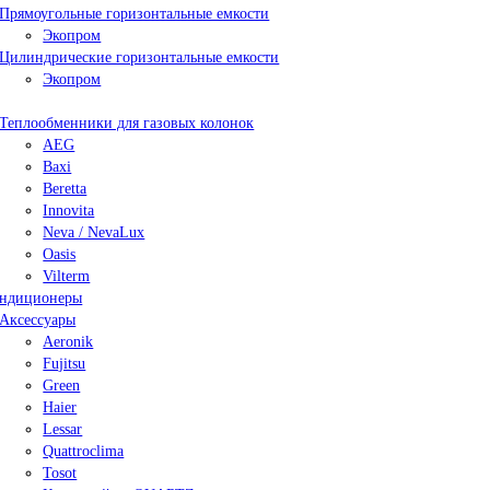
Прямоугольные горизонтальные емкости
Экопром
Цилиндрические горизонтальные емкости
Экопром
Теплообменники для газовых колонок
AEG
Baxi
Beretta
Innovita
Neva / NevaLux
Oasis
Vilterm
ндиционеры
Аксессуары
Aeronik
Fujitsu
Green
Haier
Lessar
Quattroclima
Tosot