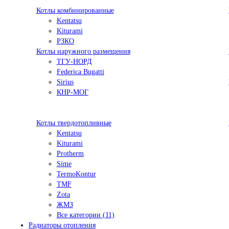
Котлы комбинированные
Kentatsu
Kiturami
РЗКО
Котлы наружного размещения
ТГУ-НОРД
Federica Bugatti
Sirius
КНР-МОГ
Котлы твердотопливные
Kentatsu
Kiturami
Protherm
Sime
TermoKontur
TMF
Zota
ЖМЗ
Все категории (11)
Радиаторы отопления