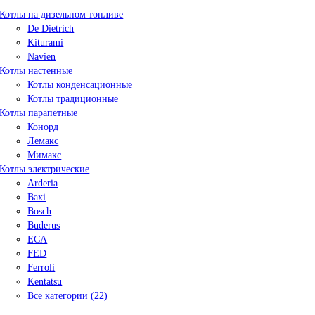
Котлы на дизельном топливе
De Dietrich
Kiturami
Navien
Котлы настенные
Котлы конденсационные
Котлы традиционные
Котлы парапетные
Конорд
Лемакс
Мимакс
Котлы электрические
Arderia
Baxi
Bosch
Buderus
ECA
FED
Ferroli
Kentatsu
Все категории (22)