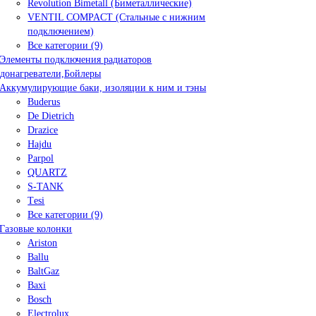
Revolution Bimetall (Биметаллические)
VENTIL COMPACT (Стальные с нижним
подключением)
Все категории (9)
Элементы подключения радиаторов
донагреватели,Бойлеры
Аккумулирующие баки, изоляции к ним и тэны
Buderus
De Dietrich
Drazice
Hajdu
Parpol
QUARTZ
S-TANK
Tеsi
Все категории (9)
Газовые колонки
Ariston
Ballu
BaltGaz
Baxi
Bosсh
Electrolux