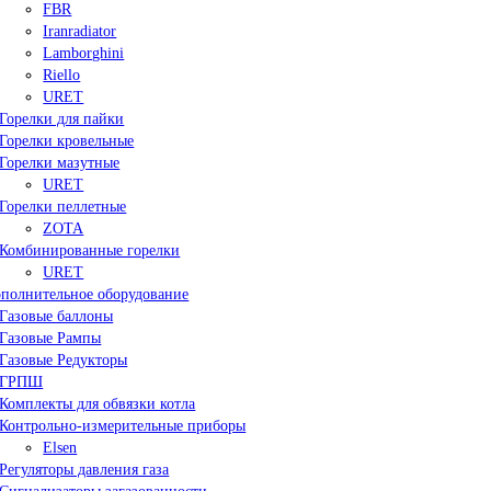
FBR
Iranradiator
Lamborghini
Riello
URET
Горелки для пайки
Горелки кровельные
Горелки мазутные
URET
Горелки пеллетные
ZOTA
Комбинированные горелки
URET
полнительное оборудование
Газовые баллоны
Газовые Рампы
Газовые Редукторы
ГРПШ
Комплекты для обвязки котла
Контрольно-измерительные приборы
Elsen
Регуляторы давления газа