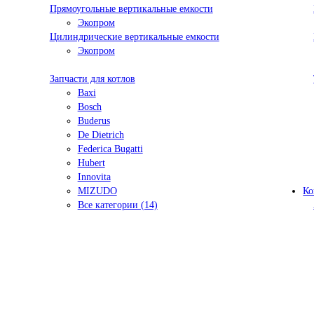
Прямоугольные вертикальные емкости
Экопром
Цилиндрические вертикальные емкости
Экопром
Запчасти для котлов
Baxi
Bosch
Buderus
De Dietrich
Federica Bugatti
Hubert
Innovita
MIZUDO
Ко
Все категории (14)