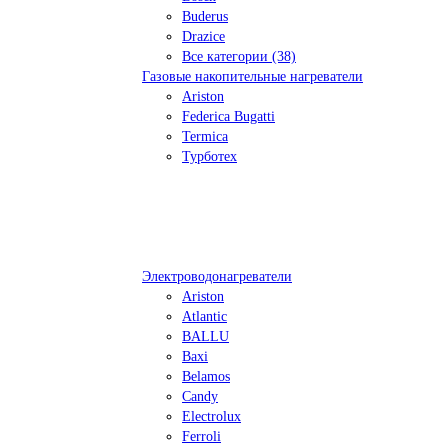
Buderus
Drazice
Все категории (38)
Газовые накопительные нагреватели
Ariston
Federica Bugatti
Termica
Турботех
Электроводонагреватели
Ariston
Atlantic
BALLU
Baxi
Belamos
Candy
Electrolux
Ferroli