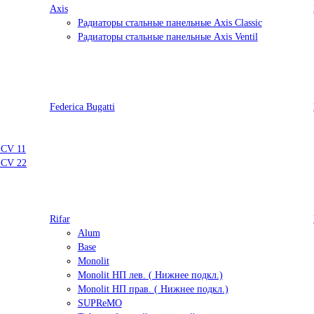
Axis
Радиаторы стальные панельные Axis Classic
Радиаторы стальные панельные Axis Ventil
Federica Bugatti
 CV 11
 CV 22
Rifar
Alum
Base
Monolit
Monolit НП лев. ( Нижнее подкл.)
Monolit НП прав. ( Нижнее подкл.)
SUPReMO