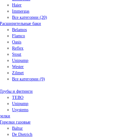
Haier
Immergas
Все категории (20)
Расширительные баки
Belamos
Flamco
Oasis
Reflex
Stout
Unipump
Wester
Zilmet
Все категории (9)
Трубы и фитинги
TEBO
Unipump
Usystems
релки
Горелки газовые
Baltur
De Dietrich