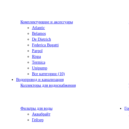
Комплектующие и аксессуары
Atlantic
Belamos
De Dietrich
Federica Bugatti
Parpol
Rispa
Termica
Unipump
Все категории (10)
Водопровод и канализация
Коллекторы для водоснабжения
Фильтры для воды
Го
Аквабрайт
Гейзер