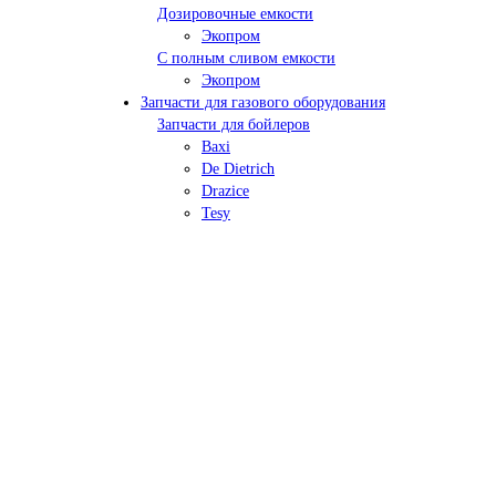
Дозировочные емкости
Экопром
С полным сливом емкости
Экопром
Запчасти для газового оборудования
Запчасти для бойлеров
Baxi
De Dietrich
Drazice
Tesy