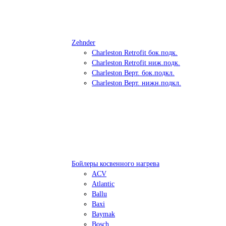
Zehnder
Charleston Retrofit бок.подк.
Charleston Retrofit ниж.подк.
Charleston Верт. бок.подкл.
Charleston Верт. нижн.подкл.
Бойлеры косвенного нагрева
ACV
Atlantic
Ballu
Baxi
Baymak
Bosch