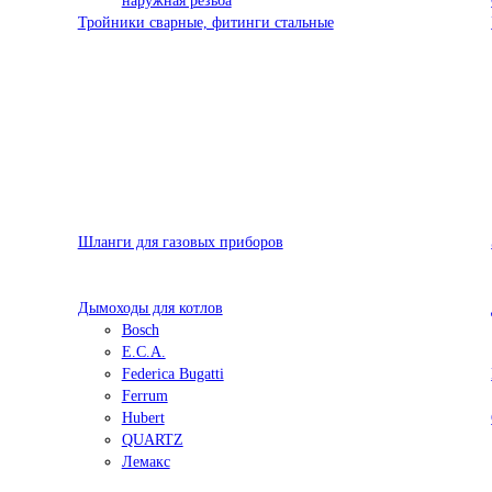
наружная резьба
Тройники сварные, фитинги стальные
Шланги для газовых приборов
Дымоходы для котлов
Bosch
E.C.A.
Federica Bugatti
Ferrum
Hubert
QUARTZ
Лемакс