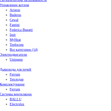
Сигнализаторы загазованности
Управление котлом
Ariston
Buderus
Cewal
Fantini
Federica Bugatti
Imit
MyHeat
Teplocom
Все категории (14)
Электродвигатели
Unipump
Дымоходы для печей
Ferrum
Теплодар
Комплектующие
Ferrum
Системы вентиляции
BALLU
Electrolux