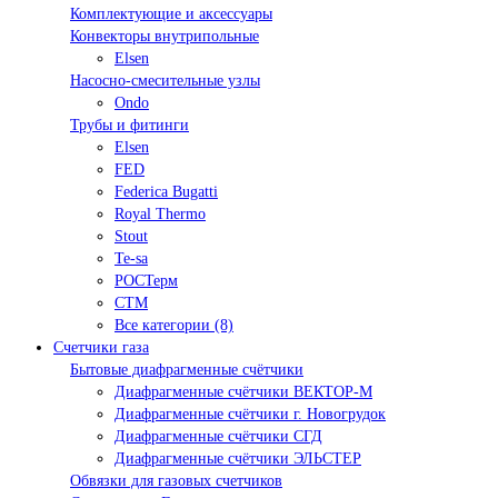
Комплектующие и аксессуары
Конвекторы внутрипольные
Elsen
Насосно-смесительные узлы
Ondo
Трубы и фитинги
Elsen
FED
Federica Bugatti
Royal Thermo
Stout
Te-sa
РОСТерм
СТМ
Все категории (8)
Счетчики газа
Бытовые диафрагменные счётчики
Диафрагменные счётчики ВЕКТОР-М
Диафрагменные счётчики г. Новогрудок
Диафрагменные счётчики СГД
Диафрагменные счётчики ЭЛЬСТЕР
Обвязки для газовых счетчиков