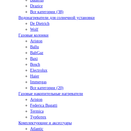
Buderus
Drazice
Все категории (38)
Водонагреватели для солнечной установки
De Dietrich
Wolf
Газовые колонки
Ariston
Ballu
BaltGaz
Baxi
Bosсh
Electrolux
Haier
Immergas
Все категории (20)
Газовые накопительные нагреватели
Ariston
Federica Bugatti
Termica
Турботех
Комплектующие и аксессуары
Atlantic