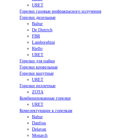
URET
Горелки газовые инфракрасного излучения
Горелки дизельные
Baltur
De Dietrich
FBR
Lamborghini
Riello
URET
Горелки для пайки
Горелки кровельные
Горелки мазутные
URET
Горелки пеллетные
ZOTA
Комбинированные горелки
URET
Комплектующие к горелкам
Baltur
Danfoss
Delavan
Monarch