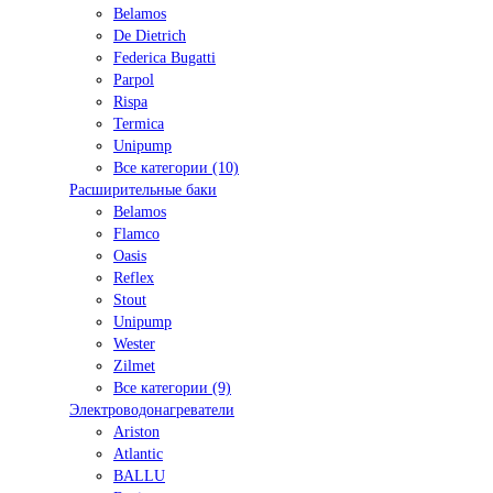
Belamos
De Dietrich
Federica Bugatti
Parpol
Rispa
Termica
Unipump
Все категории (10)
Расширительные баки
Belamos
Flamco
Oasis
Reflex
Stout
Unipump
Wester
Zilmet
Все категории (9)
Электроводонагреватели
Ariston
Atlantic
BALLU