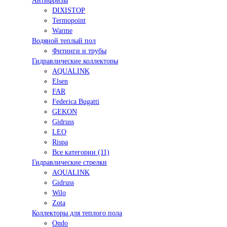
Антифризы
DIXISTOP
Termopoint
Warme
Водяной теплый пол
Фитинги и трубы
Гидравлические коллекторы
AQUALINK
Elsen
FAR
Federica Bugatti
GEKON
Gidruss
LEO
Rispa
Все категории (11)
Гидравлические стрелки
AQUALINK
Gidruss
Wilo
Zota
Коллекторы для теплого пола
Ondo