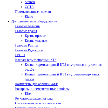
Steinen
ZOTA
Промышленные горелки
Riello
Дополнительное оборудование
Газовые баллоны
Газовые краны
Краны прямые
Краны угловые
Газовые Рампы
Газовые Редукторы
ГРПШ
Клапан термозапорный КТЗ
Клапан термозапорный КТЗ внутренняя-внутренняя
резьба
Клапан термозапорный КТЗ внутренняя-наружная
резьба
Комплекты для обвязки котла
Контрольно-измерительные приборы
Elsen
Регуляторы давления газа
Сигнализаторы загазованности