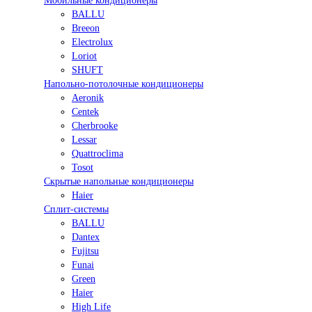
Мобильные кондиционеры
BALLU
Breeon
Electrolux
Loriot
SHUFT
Напольно-потолочные кондиционеры
Aeronik
Centek
Cherbrooke
Lessar
Quattroclima
Tosot
Скрытые напольные кондиционеры
Haier
Сплит-системы
BALLU
Dantex
Fujitsu
Funai
Green
Haier
High Life