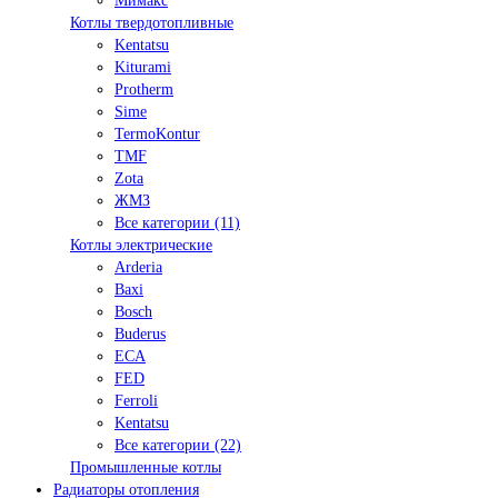
Мимакс
Котлы твердотопливные
Kentatsu
Kiturami
Protherm
Sime
TermoKontur
TMF
Zota
ЖМЗ
Все категории (11)
Котлы электрические
Arderia
Baxi
Bosch
Buderus
ECA
FED
Ferroli
Kentatsu
Все категории (22)
Промышленные котлы
Радиаторы отопления