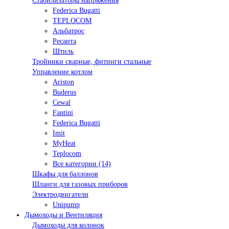
Стабилизаторы напряжения
Federica Bugatti
TEPLOCOM
Альбатрос
Ресанта
Штиль
Тройники сварные, фитинги стальные
Управление котлом
Ariston
Buderus
Cewal
Fantini
Federica Bugatti
Imit
MyHeat
Teplocom
Все категории (14)
Шкафы для баллонов
Шланги для газовых приборов
Электродвигатели
Unipump
Дымоходы и Вентиляция
Дымоходы для колонок