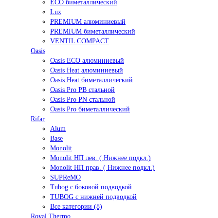
ECO биметаллический
Lux
PREMIUM алюминиевый
PREMIUM биметаллический
VENTIL COMPACT
Oasis
Oasis ECO алюминиевый
Oasis Heat алюминиевый
Oasis Heat биметаллический
Oasis Pro PB стальной
Oasis Pro PN стальной
Oasis Pro биметаллический
Rifar
Alum
Base
Monolit
Monolit НП лев. ( Нижнее подкл.)
Monolit НП прав. ( Нижнее подкл.)
SUPReMO
Tubog с боковой подводкой
TUBOG с нижней подводкой
Все категории (8)
Royal Thermo