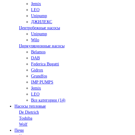
Jemix
LEO
Unipump
ДЖИЛЕКС
Центробежные насосы
Unipump
Wilo
Циркуляционные насосы
Belamos
DAB
Federica Bugatti
Gidrox
Grundfos
IMP PUMPS
Jemix
LEO
Все категории (14)
Насосы тепловые
De Dietrich
Toshiba
Wolf
Печи