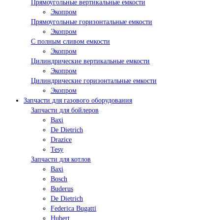
Прямоугольные вертикальные емкости
Экопром
Прямоугольные горизонтальные емкости
Экопром
С полным сливом емкости
Экопром
Цилиндрические вертикальные емкости
Экопром
Цилиндрические горизонтальные емкости
Экопром
Запчасти для газового оборудования
Запчасти для бойлеров
Baxi
De Dietrich
Drazice
Tesy
Запчасти для котлов
Baxi
Bosch
Buderus
De Dietrich
Federica Bugatti
Hubert