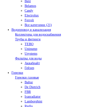
Baxi
Belamos
Candy
Electrolux
Ferroli
Все категории (21)
Водопровод и канализация
Коллекторы для водоснабжения
Трубы и фитинги
TEBO
Unipump
Usystems
Фильтры для воды
Аквабрайт
Гейзер
Горелки
Горелки газовые
Baltur
De Dietrich
FBR
Iranradiator
Lamborghini
Riello