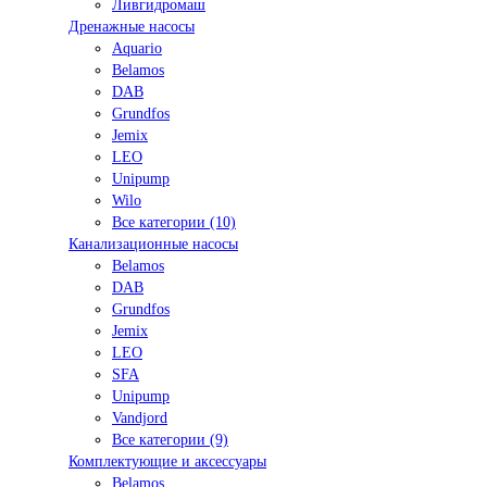
Ливгидромаш
Дренажные насосы
Aquario
Belamos
DAB
Grundfos
Jemix
LEO
Unipump
Wilo
Все категории (10)
Канализационные насосы
Belamos
DAB
Grundfos
Jemix
LEO
SFA
Unipump
Vandjord
Все категории (9)
Комплектующие и аксессуары
Belamos