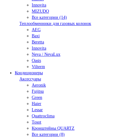
Innovita
MIZUDO
Все категории (14)
Теплообменники для газовых колонок
AEG
Baxi
Beretta
Innovita
Neva / NevaLux
Oasis
Vilterm
Кондиционеры
Аксессуары
Aeronik
Fujitsu
Green
Haier
Lessar
Quattroclima
Tosot
Кронштейны QUARTZ
Все категории (8)