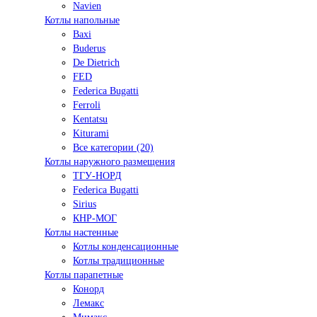
Navien
Котлы напольные
Baxi
Buderus
De Dietrich
FED
Federica Bugatti
Ferroli
Kentatsu
Kiturami
Все категории (20)
Котлы наружного размещения
ТГУ-НОРД
Federica Bugatti
Sirius
КНР-МОГ
Котлы настенные
Котлы конденсационные
Котлы традиционные
Котлы парапетные
Конорд
Лемакс