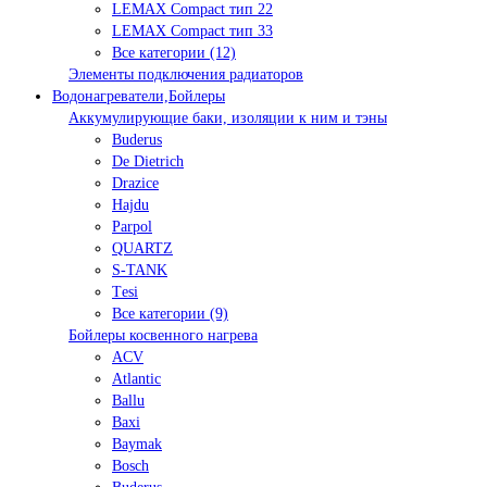
LEMAX Compact тип 22
LEMAX Compact тип 33
Все категории (12)
Элементы подключения радиаторов
Водонагреватели,Бойлеры
Аккумулирующие баки, изоляции к ним и тэны
Buderus
De Dietrich
Drazice
Hajdu
Parpol
QUARTZ
S-TANK
Tеsi
Все категории (9)
Бойлеры косвенного нагрева
ACV
Atlantic
Ballu
Baxi
Baymak
Bosch