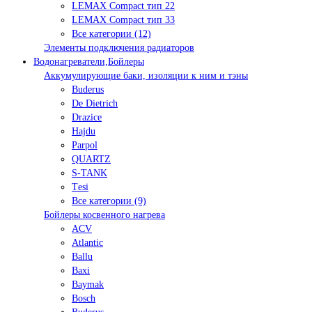
LEMAX Compact тип 22
LEMAX Compact тип 33
Все категории (12)
Элементы подключения радиаторов
Водонагреватели,Бойлеры
Аккумулирующие баки, изоляции к ним и тэны
Buderus
De Dietrich
Drazice
Hajdu
Parpol
QUARTZ
S-TANK
Tеsi
Все категории (9)
Бойлеры косвенного нагрева
ACV
Atlantic
Ballu
Baxi
Baymak
Bosch