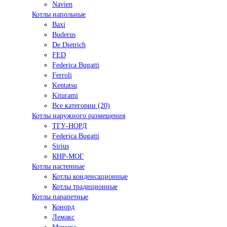
Navien
Котлы напольные
Baxi
Buderus
De Dietrich
FED
Federica Bugatti
Ferroli
Kentatsu
Kiturami
Все категории (20)
Котлы наружного размещения
ТГУ-НОРД
Federica Bugatti
Sirius
КНР-МОГ
Котлы настенные
Котлы конденсационные
Котлы традиционные
Котлы парапетные
Конорд
Лемакс