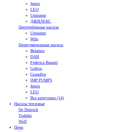
Jemix
LEO
Unipump
ДЖИЛЕКС
Центробежные насосы
Unipump
Wilo
Циркуляционные насосы
Belamos
DAB
Federica Bugatti
Gidrox
Grundfos
IMP PUMPS
Jemix
LEO
Все категории (14)
Насосы тепловые
De Dietrich
Toshiba
Wolf
Печи