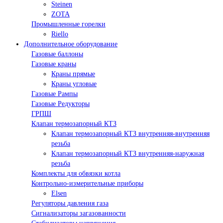
Steinen
ZOTA
Промышленные горелки
Riello
Дополнительное оборудование
Газовые баллоны
Газовые краны
Краны прямые
Краны угловые
Газовые Рампы
Газовые Редукторы
ГРПШ
Клапан термозапорный КТЗ
Клапан термозапорный КТЗ внутренняя-внутренняя
резьба
Клапан термозапорный КТЗ внутренняя-наружная
резьба
Комплекты для обвязки котла
Контрольно-измерительные приборы
Elsen
Регуляторы давления газа
Сигнализаторы загазованности