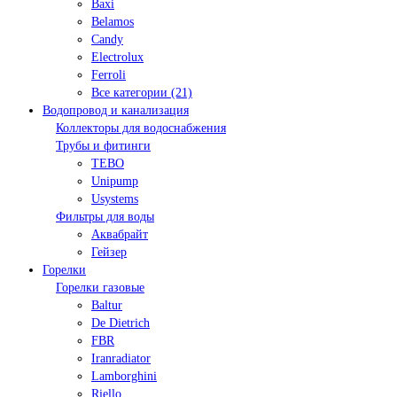
Baxi
Belamos
Candy
Electrolux
Ferroli
Все категории (21)
Водопровод и канализация
Коллекторы для водоснабжения
Трубы и фитинги
TEBO
Unipump
Usystems
Фильтры для воды
Аквабрайт
Гейзер
Горелки
Горелки газовые
Baltur
De Dietrich
FBR
Iranradiator
Lamborghini
Riello