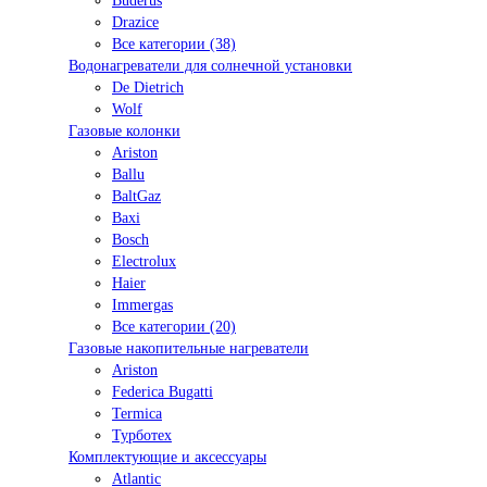
Buderus
Drazice
Все категории (38)
Водонагреватели для солнечной установки
De Dietrich
Wolf
Газовые колонки
Ariston
Ballu
BaltGaz
Baxi
Bosсh
Electrolux
Haier
Immergas
Все категории (20)
Газовые накопительные нагреватели
Ariston
Federica Bugatti
Termica
Турботех
Комплектующие и аксессуары
Atlantic