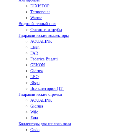
Антифризы
DIXISTOP
Termopoint
Warme
Водяной теплый пол
Фитинги и трубы
Гидравлические коллекторы
AQUALINK
Elsen
FAR
Federica Bugatti
GEKON
Gidruss
LEO
Rispa
Все категории (11)
Гидравлические стрелки
AQUALINK
Gidruss
Wilo
Zota
Коллекторы для теплого пола
Ondo