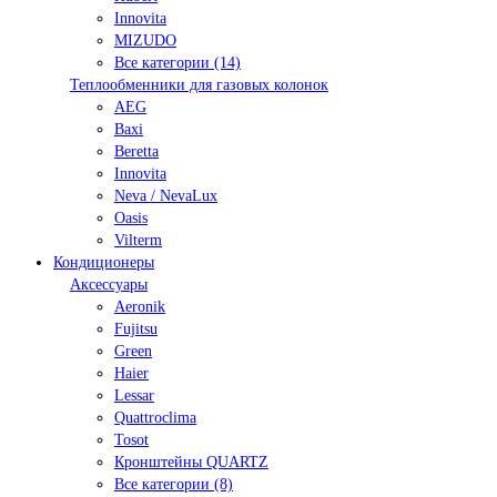
Innovita
MIZUDO
Все категории (14)
Теплообменники для газовых колонок
AEG
Baxi
Beretta
Innovita
Neva / NevaLux
Oasis
Vilterm
Кондиционеры
Аксессуары
Aeronik
Fujitsu
Green
Haier
Lessar
Quattroclima
Tosot
Кронштейны QUARTZ
Все категории (8)