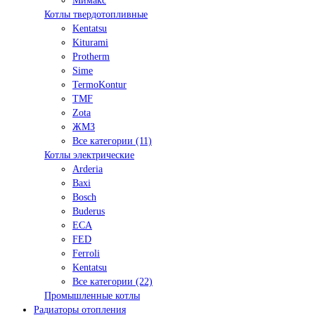
Мимакс
Котлы твердотопливные
Kentatsu
Kiturami
Protherm
Sime
TermoKontur
TMF
Zota
ЖМЗ
Все категории (11)
Котлы электрические
Arderia
Baxi
Bosch
Buderus
ECA
FED
Ferroli
Kentatsu
Все категории (22)
Промышленные котлы
Радиаторы отопления