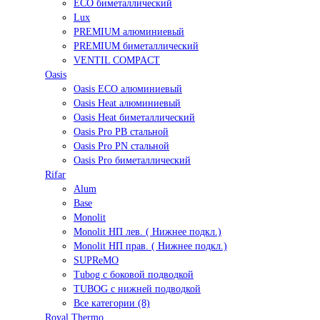
ECO биметаллический
Lux
PREMIUM алюминиевый
PREMIUM биметаллический
VENTIL COMPACT
Oasis
Oasis ECO алюминиевый
Oasis Heat алюминиевый
Oasis Heat биметаллический
Oasis Pro PB стальной
Oasis Pro PN стальной
Oasis Pro биметаллический
Rifar
Alum
Base
Monolit
Monolit НП лев. ( Нижнее подкл.)
Monolit НП прав. ( Нижнее подкл.)
SUPReMO
Tubog с боковой подводкой
TUBOG с нижней подводкой
Все категории (8)
Royal Thermo