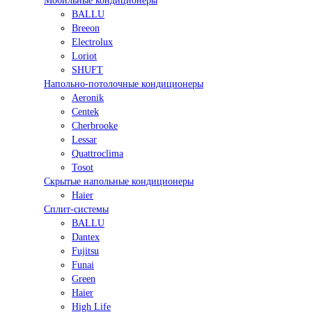
Мобильные кондиционеры
BALLU
Breeon
Electrolux
Loriot
SHUFT
Напольно-потолочные кондиционеры
Aeronik
Centek
Cherbrooke
Lessar
Quattroclima
Tosot
Скрытые напольные кондиционеры
Haier
Сплит-системы
BALLU
Dantex
Fujitsu
Funai
Green
Haier
High Life