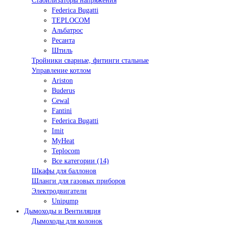
Стабилизаторы напряжения
Federica Bugatti
TEPLOCOM
Альбатрос
Ресанта
Штиль
Тройники сварные, фитинги стальные
Управление котлом
Ariston
Buderus
Cewal
Fantini
Federica Bugatti
Imit
MyHeat
Teplocom
Все категории (14)
Шкафы для баллонов
Шланги для газовых приборов
Электродвигатели
Unipump
Дымоходы и Вентиляция
Дымоходы для колонок