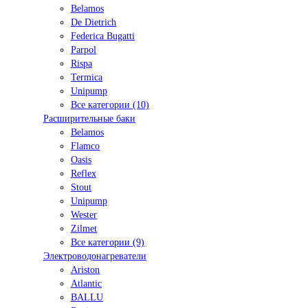
Belamos
De Dietrich
Federica Bugatti
Parpol
Rispa
Termica
Unipump
Все категории (10)
Расширительные баки
Belamos
Flamco
Oasis
Reflex
Stout
Unipump
Wester
Zilmet
Все категории (9)
Электроводонагреватели
Ariston
Atlantic
BALLU