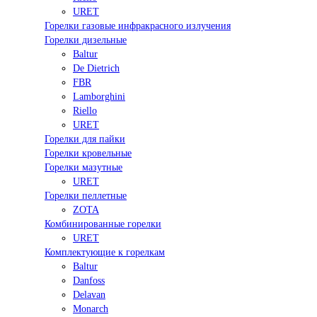
URET
Горелки газовые инфракрасного излучения
Горелки дизельные
Baltur
De Dietrich
FBR
Lamborghini
Riello
URET
Горелки для пайки
Горелки кровельные
Горелки мазутные
URET
Горелки пеллетные
ZOTA
Комбинированные горелки
URET
Комплектующие к горелкам
Baltur
Danfoss
Delavan
Monarch