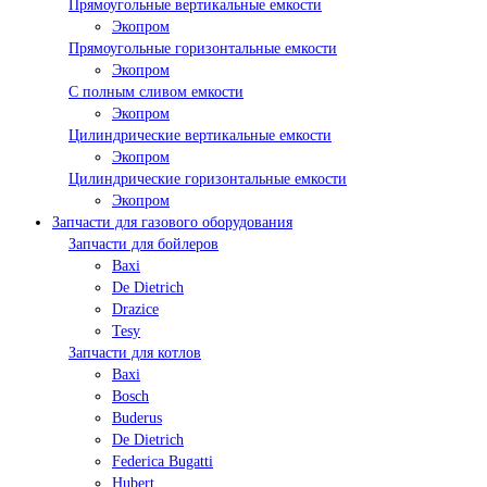
Прямоугольные вертикальные емкости
Экопром
Прямоугольные горизонтальные емкости
Экопром
С полным сливом емкости
Экопром
Цилиндрические вертикальные емкости
Экопром
Цилиндрические горизонтальные емкости
Экопром
Запчасти для газового оборудования
Запчасти для бойлеров
Baxi
De Dietrich
Drazice
Tesy
Запчасти для котлов
Baxi
Bosch
Buderus
De Dietrich
Federica Bugatti
Hubert