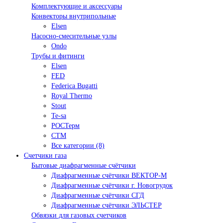
Комплектующие и аксессуары
Конвекторы внутрипольные
Elsen
Насосно-смесительные узлы
Ondo
Трубы и фитинги
Elsen
FED
Federica Bugatti
Royal Thermo
Stout
Te-sa
РОСТерм
СТМ
Все категории (8)
Счетчики газа
Бытовые диафрагменные счётчики
Диафрагменные счётчики ВЕКТОР-М
Диафрагменные счётчики г. Новогрудок
Диафрагменные счётчики СГД
Диафрагменные счётчики ЭЛЬСТЕР
Обвязки для газовых счетчиков