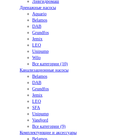
Ливгидромаш
Дренажные насосы
Aquario
Belamos
DAB
Grundfos
Jemix
LEO
Unipump
Wilo
Все категории (10)
Канализационные насосы
Belamos
DAB
Grundfos
Jemix
LEO
SFA
Unipump
Vandjord
Все категории (9)
Комплектующие и аксессуары
Belamos