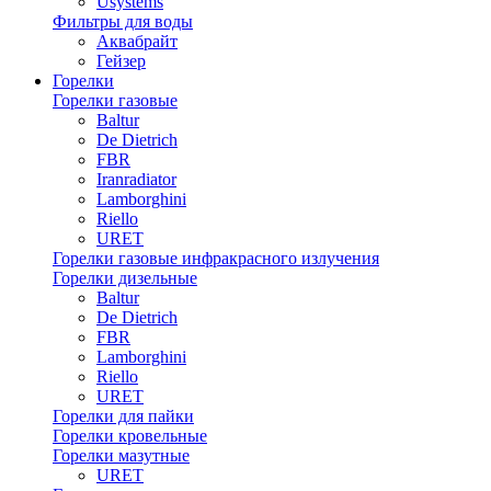
Usystems
Фильтры для воды
Аквабрайт
Гейзер
Горелки
Горелки газовые
Baltur
De Dietrich
FBR
Iranradiator
Lamborghini
Riello
URET
Горелки газовые инфракрасного излучения
Горелки дизельные
Baltur
De Dietrich
FBR
Lamborghini
Riello
URET
Горелки для пайки
Горелки кровельные
Горелки мазутные
URET