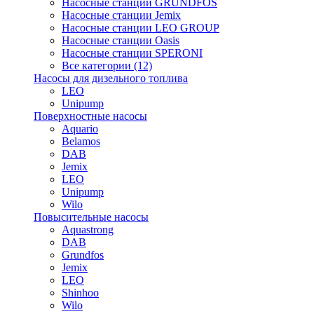
Насосные станции GRUNDFOS
Насосные станции Jemix
Насосные станции LEO GROUP
Насосные станции Oasis
Насосные станции SPERONI
Все категории (12)
Насосы для дизельного топлива
LEO
Unipump
Поверхностные насосы
Aquario
Belamos
DAB
Jemix
LEO
Unipump
Wilo
Повысительные насосы
Aquastrong
DAB
Grundfos
Jemix
LEO
Shinhoo
Wilo