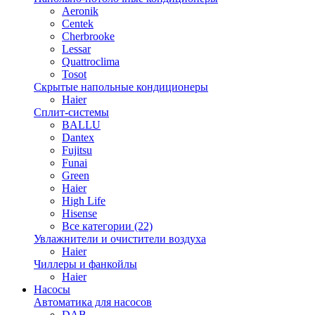
Aeronik
Centek
Cherbrooke
Lessar
Quattroclima
Tosot
Скрытые напольные кондиционеры
Haier
Сплит-системы
BALLU
Dantex
Fujitsu
Funai
Green
Haier
High Life
Hisense
Все категории (22)
Увлажнители и очистители воздуха
Haier
Чиллеры и фанкойлы
Haier
Насосы
Автоматика для насосов
DAB