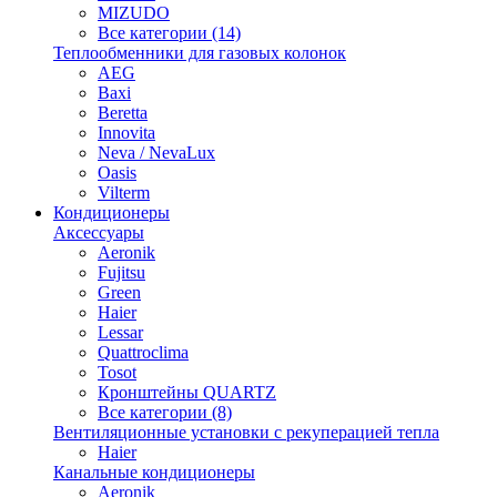
MIZUDO
Все категории (14)
Теплообменники для газовых колонок
AEG
Baxi
Beretta
Innovita
Neva / NevaLux
Oasis
Vilterm
Кондиционеры
Аксессуары
Aeronik
Fujitsu
Green
Haier
Lessar
Quattroclima
Tosot
Кронштейны QUARTZ
Все категории (8)
Вентиляционные установки с рекуперацией тепла
Haier
Канальные кондиционеры
Aeronik