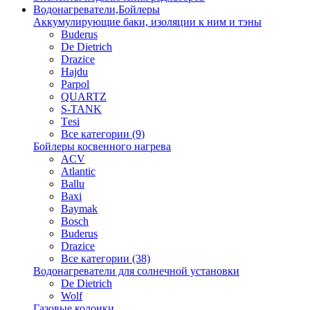
Водонагреватели,Бойлеры
Аккумулирующие баки, изоляции к ним и тэны
Buderus
De Dietrich
Drazice
Hajdu
Parpol
QUARTZ
S-TANK
Tеsi
Все категории (9)
Бойлеры косвенного нагрева
ACV
Atlantic
Ballu
Baxi
Baymak
Bosch
Buderus
Drazice
Все категории (38)
Водонагреватели для солнечной установки
De Dietrich
Wolf
Газовые колонки