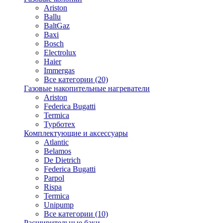
Ariston
Ballu
BaltGaz
Baxi
Bosсh
Electrolux
Haier
Immergas
Все категории (20)
Газовые накопительные нагреватели
Ariston
Federica Bugatti
Termica
Турботех
Комплектующие и аксессуары
Atlantic
Belamos
De Dietrich
Federica Bugatti
Parpol
Rispa
Termica
Unipump
Все категории (10)
Расширительные баки