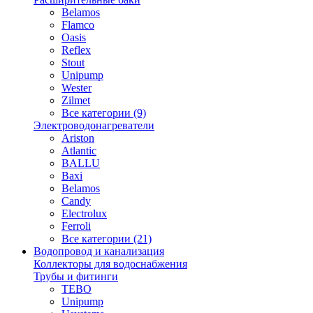
Belamos
Flamco
Oasis
Reflex
Stout
Unipump
Wester
Zilmet
Все категории (9)
Электроводонагреватели
Ariston
Atlantic
BALLU
Baxi
Belamos
Candy
Electrolux
Ferroli
Все категории (21)
Водопровод и канализация
Коллекторы для водоснабжения
Трубы и фитинги
TEBO
Unipump