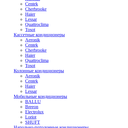
Centek
Cherbrooke
Haier
Lessar
Quattroclima
Tosot
Кассетные кондиционеры
Aeronik
Centek
Cherbrooke
Haier
Quattroclima
Tosot
Колонные кондиционеры
Aeronik
Centek
Haier
Lessar
Мобильные кондиционеры
BALLU
Breeon
Electrolux
Loriot
SHUFT
Напольно-потолочные кондиционеры