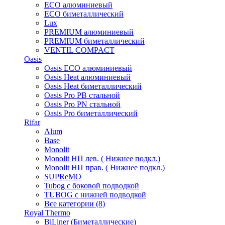
ECO алюминиевый
ECO биметаллический
Lux
PREMIUM алюминиевый
PREMIUM биметаллический
VENTIL COMPACT
Oasis
Oasis ECO алюминиевый
Oasis Heat алюминиевый
Oasis Heat биметаллический
Oasis Pro PB стальной
Oasis Pro PN стальной
Oasis Pro биметаллический
Rifar
Alum
Base
Monolit
Monolit НП лев. ( Нижнее подкл.)
Monolit НП прав. ( Нижнее подкл.)
SUPReMO
Tubog с боковой подводкой
TUBOG с нижней подводкой
Все категории (8)
Royal Thermo
BiLiner (Биметаллические)