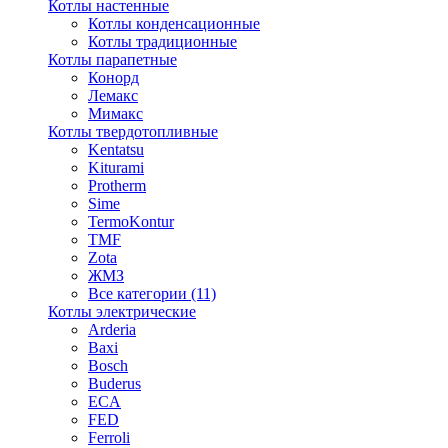
Котлы настенные
Котлы конденсационные
Котлы традиционные
Котлы парапетные
Конорд
Лемакс
Мимакс
Котлы твердотопливные
Kentatsu
Kiturami
Protherm
Sime
TermoKontur
TMF
Zota
ЖМЗ
Все категории (11)
Котлы электрические
Arderia
Baxi
Bosch
Buderus
ECA
FED
Ferroli