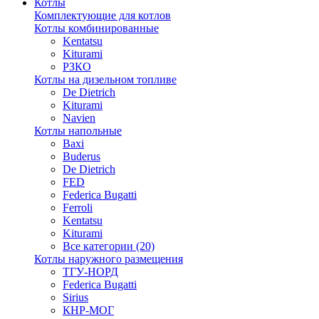
Котлы
Комплектующие для котлов
Котлы комбинированные
Kentatsu
Kiturami
РЗКО
Котлы на дизельном топливе
De Dietrich
Kiturami
Navien
Котлы напольные
Baxi
Buderus
De Dietrich
FED
Federica Bugatti
Ferroli
Kentatsu
Kiturami
Все категории (20)
Котлы наружного размещения
ТГУ-НОРД
Federica Bugatti
Sirius
КНР-МОГ