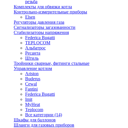
резьба
Комплекты для обвязки котла
Контрольно-измерительные приборы
Elsen
Регуляторы давления газа
Сигнализаторы загазованности
Стабилизаторы напряжения
Federica Bugatti
TEPLOCOM
Альбатрос
Ресанта
Штиль
Тройники сварные, фитинги стальные
Управление котлом
Ariston
Buderus
Cewal
Fantini
Federica Bugatti
Imit
MyHeat
Teplocom
Все категории (14)
Шкафы для баллонов
Шланги для газовых приборов