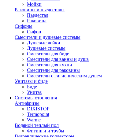
Мойки
Раковины и пьедесталы
Пьедестал
Раковина
Сифоны
Сифон
Смесители и душевые системы
Душевые лейки
Душевые системы
Смесители для биде
Смесители для ванны и душа
Смесители для кухни
Смесители для раковины
Смесители с гигиеническим душем
Унитазы и биде
Биде
Унитаз
Системы отопления
Антифризы
DIXISTOP
Termopoint
Warme
Водяной теплый пол
Фитинги и трубы
Гидравлические коллекторы