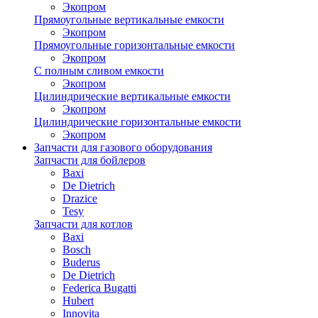
Экопром
Прямоугольные вертикальные емкости
Экопром
Прямоугольные горизонтальные емкости
Экопром
С полным сливом емкости
Экопром
Цилиндрические вертикальные емкости
Экопром
Цилиндрические горизонтальные емкости
Экопром
Запчасти для газового оборудования
Запчасти для бойлеров
Baxi
De Dietrich
Drazice
Tesy
Запчасти для котлов
Baxi
Bosch
Buderus
De Dietrich
Federica Bugatti
Hubert
Innovita