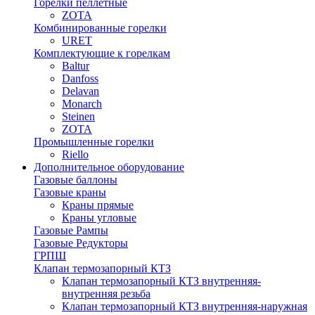
Горелки пеллетные
ZOTA
Комбинированные горелки
URET
Комплектующие к горелкам
Baltur
Danfoss
Delavan
Monarch
Steinen
ZOTA
Промышленные горелки
Riello
Дополнительное оборудование
Газовые баллоны
Газовые краны
Краны прямые
Краны угловые
Газовые Рампы
Газовые Редукторы
ГРПШ
Клапан термозапорный КТЗ
Клапан термозапорный КТЗ внутренняя-
внутренняя резьба
Клапан термозапорный КТЗ внутренняя-наружная