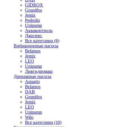
GIDROX
Grundfos
Jemix
Pedrollo
Unipump
Акваконтроль
Джилекс
Все категории (8)
Вибрационные насосы
Belamos
Jemix
LEO
Unipump
Ливгидромаш
Дренажные насосы
Aquario
Belamos
DAB
Grundfos
Jemix
LEO
Unipump
Wilo
Все категории (10)