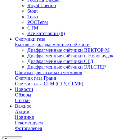
Royal Thermo
Stout
Te-sa
РОСТерм
СТМ
Все категории (8)
Счетчики газа
Бытовые диафрагменные счётчики
Диафрагменные счётчики ВЕКТОР-М
Диафрагменные счётчики г. Новогрудок
Диафрагменные счётчики СГД
Диафрагменные счётчики ЭЛЬСТЕР
Обвязки для газовых счетчиков
Счетчик газа Гранд
Счетчик газа СГМ (СГУ, СГМБ)
Новости
Обзоры
Статьи
Важное
Акции
Новинки
Рекомендуем
Фотогалерея