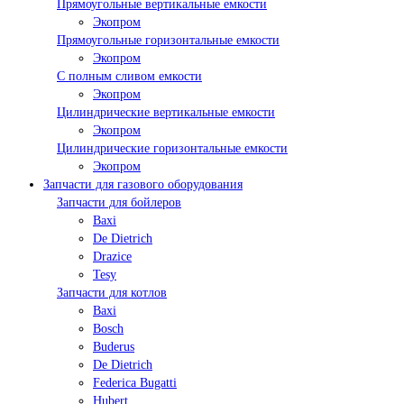
Прямоугольные вертикальные емкости
Экопром
Прямоугольные горизонтальные емкости
Экопром
С полным сливом емкости
Экопром
Цилиндрические вертикальные емкости
Экопром
Цилиндрические горизонтальные емкости
Экопром
Запчасти для газового оборудования
Запчасти для бойлеров
Baxi
De Dietrich
Drazice
Tesy
Запчасти для котлов
Baxi
Bosch
Buderus
De Dietrich
Federica Bugatti
Hubert