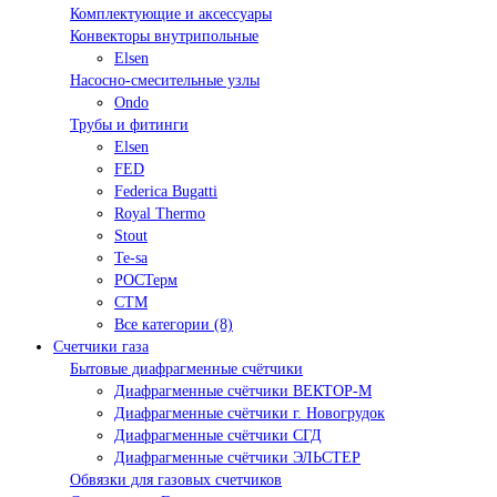
Комплектующие и аксессуары
Конвекторы внутрипольные
Elsen
Насосно-смесительные узлы
Ondo
Трубы и фитинги
Elsen
FED
Federica Bugatti
Royal Thermo
Stout
Te-sa
РОСТерм
СТМ
Все категории (8)
Счетчики газа
Бытовые диафрагменные счётчики
Диафрагменные счётчики ВЕКТОР-М
Диафрагменные счётчики г. Новогрудок
Диафрагменные счётчики СГД
Диафрагменные счётчики ЭЛЬСТЕР
Обвязки для газовых счетчиков