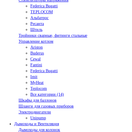
Стабилизаторы напряжения
Federica Bugatti
TEPLOCOM
Альбатрос
Ресанта
Штиль
Тройники сварные, фитинги стальные
Управление котлом
Ariston
Buderus
Cewal
Fantini
Federica Bugatti
Imit
MyHeat
Teplocom
Все категории (14)
Шкафы для баллонов
Шланги для газовых приборов
Электродвигатели
Unipump
Дымоходы и Вентиляция
Дымоходы для колонок