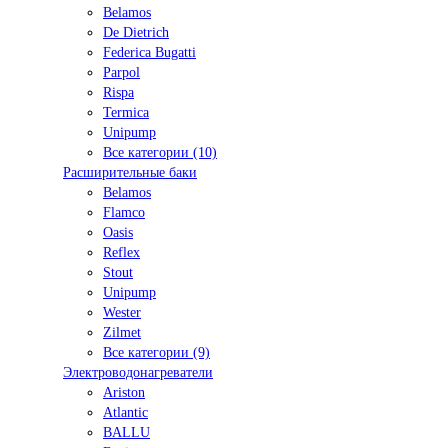
Belamos
De Dietrich
Federica Bugatti
Parpol
Rispa
Termica
Unipump
Все категории (10)
Расширительные баки
Belamos
Flamco
Oasis
Reflex
Stout
Unipump
Wester
Zilmet
Все категории (9)
Электроводонагреватели
Ariston
Atlantic
BALLU