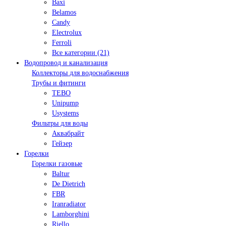
Baxi
Belamos
Candy
Electrolux
Ferroli
Все категории (21)
Водопровод и канализация
Коллекторы для водоснабжения
Трубы и фитинги
TEBO
Unipump
Usystems
Фильтры для воды
Аквабрайт
Гейзер
Горелки
Горелки газовые
Baltur
De Dietrich
FBR
Iranradiator
Lamborghini
Riello