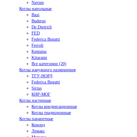
Navien
Котлы напольные
Baxi
Buderus
De Dietrich
FED
Federica Bugatti
Ferroli
Kentatsu
Kiturami
Все категории (20)
Котлы наружного размещения
ТГУ-НОРД
Federica Bugatti
Sirius
КНР-МОГ
Котлы настенные
Котлы конденсационные
Котлы традиционные
Котлы парапетные
Конорд
Лемакс