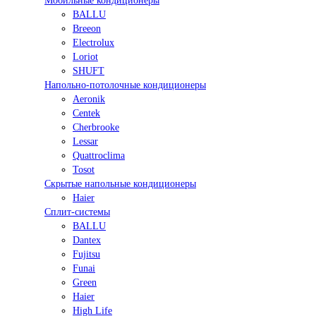
Мобильные кондиционеры
BALLU
Breeon
Electrolux
Loriot
SHUFT
Напольно-потолочные кондиционеры
Aeronik
Centek
Cherbrooke
Lessar
Quattroclima
Tosot
Скрытые напольные кондиционеры
Haier
Сплит-системы
BALLU
Dantex
Fujitsu
Funai
Green
Haier
High Life