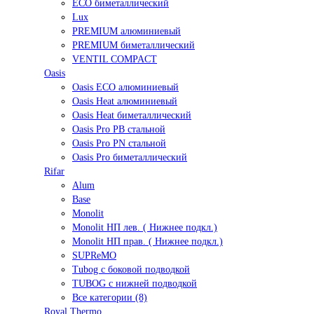
ECO биметаллический
Lux
PREMIUM алюминиевый
PREMIUM биметаллический
VENTIL COMPACT
Oasis
Oasis ECO алюминиевый
Oasis Heat алюминиевый
Oasis Heat биметаллический
Oasis Pro PB стальной
Oasis Pro PN стальной
Oasis Pro биметаллический
Rifar
Alum
Base
Monolit
Monolit НП лев. ( Нижнее подкл.)
Monolit НП прав. ( Нижнее подкл.)
SUPReMO
Tubog с боковой подводкой
TUBOG с нижней подводкой
Все категории (8)
Royal Thermo