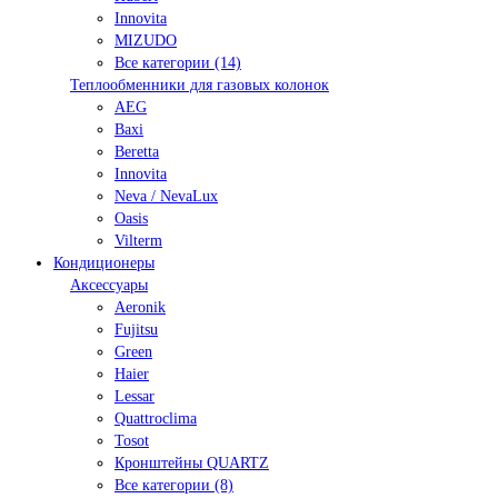
Innovita
MIZUDO
Все категории (14)
Теплообменники для газовых колонок
AEG
Baxi
Beretta
Innovita
Neva / NevaLux
Oasis
Vilterm
Кондиционеры
Аксессуары
Aeronik
Fujitsu
Green
Haier
Lessar
Quattroclima
Tosot
Кронштейны QUARTZ
Все категории (8)