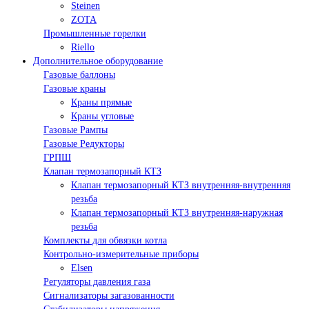
Steinen
ZOTA
Промышленные горелки
Riello
Дополнительное оборудование
Газовые баллоны
Газовые краны
Краны прямые
Краны угловые
Газовые Рампы
Газовые Редукторы
ГРПШ
Клапан термозапорный КТЗ
Клапан термозапорный КТЗ внутренняя-внутренняя
резьба
Клапан термозапорный КТЗ внутренняя-наружная
резьба
Комплекты для обвязки котла
Контрольно-измерительные приборы
Elsen
Регуляторы давления газа
Сигнализаторы загазованности