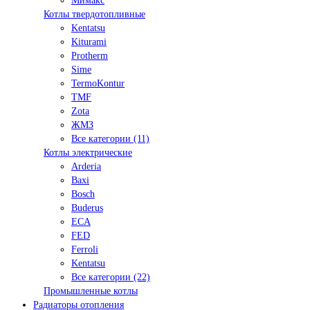
Мимакс
Котлы твердотопливные
Kentatsu
Kiturami
Protherm
Sime
TermoKontur
TMF
Zota
ЖМЗ
Все категории (11)
Котлы электрические
Arderia
Baxi
Bosch
Buderus
ECA
FED
Ferroli
Kentatsu
Все категории (22)
Промышленные котлы
Радиаторы отопления