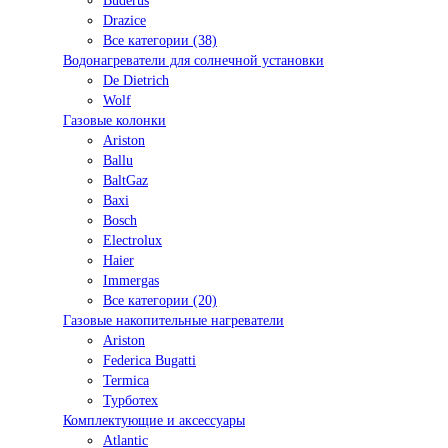
Buderus
Drazice
Все категории (38)
Водонагреватели для солнечной установки
De Dietrich
Wolf
Газовые колонки
Ariston
Ballu
BaltGaz
Baxi
Bosсh
Electrolux
Haier
Immergas
Все категории (20)
Газовые накопительные нагреватели
Ariston
Federica Bugatti
Termica
Турботех
Комплектующие и аксессуары
Atlantic