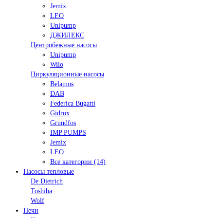
Jemix
LEO
Unipump
ДЖИЛЕКС
Центробежные насосы
Unipump
Wilo
Циркуляционные насосы
Belamos
DAB
Federica Bugatti
Gidrox
Grundfos
IMP PUMPS
Jemix
LEO
Все категории (14)
Насосы тепловые
De Dietrich
Toshiba
Wolf
Печи