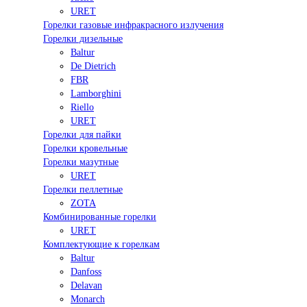
URET
Горелки газовые инфракрасного излучения
Горелки дизельные
Baltur
De Dietrich
FBR
Lamborghini
Riello
URET
Горелки для пайки
Горелки кровельные
Горелки мазутные
URET
Горелки пеллетные
ZOTA
Комбинированные горелки
URET
Комплектующие к горелкам
Baltur
Danfoss
Delavan
Monarch