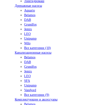
Ливгидромаш
Дренажные насосы
Aquario
Belamos
DAB
Grundfos
Jemix
LEO
Unipump
Wilo
Все категории (10)
Канализационные насосы
Belamos
DAB
Grundfos
Jemix
LEO
SFA
Unipump
Vandjord
Все категории (9)
Комплектующие и аксессуары
Belamos