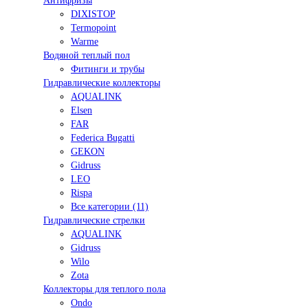
Антифризы
DIXISTOP
Termopoint
Warme
Водяной теплый пол
Фитинги и трубы
Гидравлические коллекторы
AQUALINK
Elsen
FAR
Federica Bugatti
GEKON
Gidruss
LEO
Rispa
Все категории (11)
Гидравлические стрелки
AQUALINK
Gidruss
Wilo
Zota
Коллекторы для теплого пола
Ondo