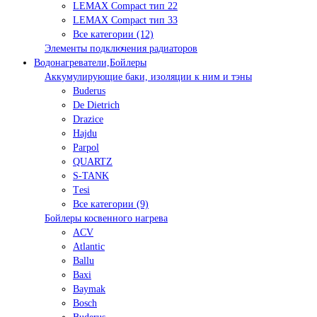
LEMAX Compact тип 22
LEMAX Compact тип 33
Все категории (12)
Элементы подключения радиаторов
Водонагреватели,Бойлеры
Аккумулирующие баки, изоляции к ним и тэны
Buderus
De Dietrich
Drazice
Hajdu
Parpol
QUARTZ
S-TANK
Tеsi
Все категории (9)
Бойлеры косвенного нагрева
ACV
Atlantic
Ballu
Baxi
Baymak
Bosch