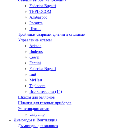
Стабилизаторы напряжения
Federica Bugatti
TEPLOCOM
Альбатрос
Ресанта
Штиль
Тройники сварные, фитинги стальные
Управление котлом
Ariston
Buderus
Cewal
Fantini
Federica Bugatti
Imit
MyHeat
Teplocom
Все категории (14)
Шкафы для баллонов
Шланги для газовых приборов
Электродвигатели
Unipump
Дымоходы и Вентиляция
Дымоходы для колонок