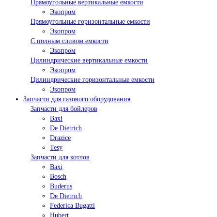
Прямоугольные вертикальные емкости
Экопром
Прямоугольные горизонтальные емкости
Экопром
С полным сливом емкости
Экопром
Цилиндрические вертикальные емкости
Экопром
Цилиндрические горизонтальные емкости
Экопром
Запчасти для газового оборудования
Запчасти для бойлеров
Baxi
De Dietrich
Drazice
Tesy
Запчасти для котлов
Baxi
Bosch
Buderus
De Dietrich
Federica Bugatti
Hubert