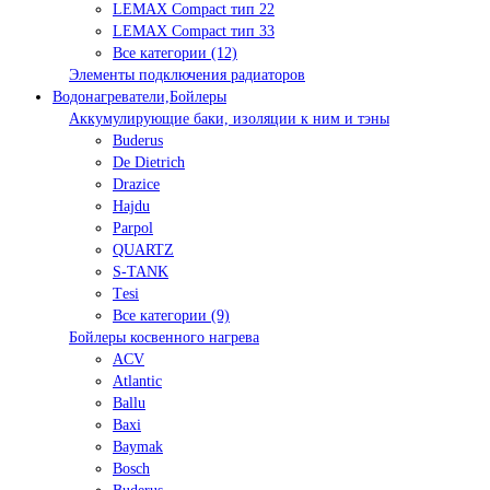
LEMAX Compact тип 22
LEMAX Compact тип 33
Все категории (12)
Элементы подключения радиаторов
Водонагреватели,Бойлеры
Аккумулирующие баки, изоляции к ним и тэны
Buderus
De Dietrich
Drazice
Hajdu
Parpol
QUARTZ
S-TANK
Tеsi
Все категории (9)
Бойлеры косвенного нагрева
ACV
Atlantic
Ballu
Baxi
Baymak
Bosch