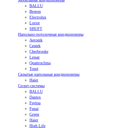
Мобильные кондиционеры
BALLU
Breeon
Electrolux
Loriot
SHUFT
Напольно-потолочные кондиционеры
Aeronik
Centek
Cherbrooke
Lessar
Quattroclima
Tosot
Скрытые напольные кондиционеры
Haier
Сплит-системы
BALLU
Dantex
Fujitsu
Funai
Green
Haier
High Life