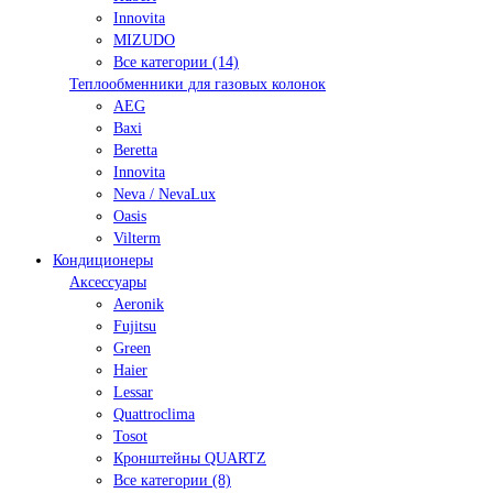
Innovita
MIZUDO
Все категории (14)
Теплообменники для газовых колонок
AEG
Baxi
Beretta
Innovita
Neva / NevaLux
Oasis
Vilterm
Кондиционеры
Аксессуары
Aeronik
Fujitsu
Green
Haier
Lessar
Quattroclima
Tosot
Кронштейны QUARTZ
Все категории (8)