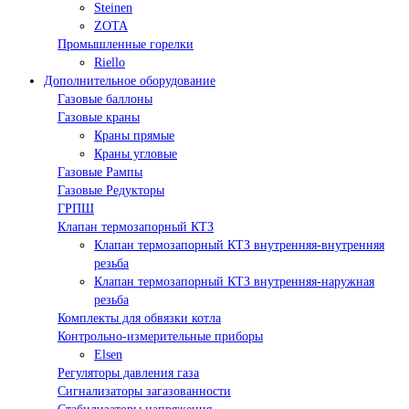
Steinen
ZOTA
Промышленные горелки
Riello
Дополнительное оборудование
Газовые баллоны
Газовые краны
Краны прямые
Краны угловые
Газовые Рампы
Газовые Редукторы
ГРПШ
Клапан термозапорный КТЗ
Клапан термозапорный КТЗ внутренняя-внутренняя
резьба
Клапан термозапорный КТЗ внутренняя-наружная
резьба
Комплекты для обвязки котла
Контрольно-измерительные приборы
Elsen
Регуляторы давления газа
Сигнализаторы загазованности