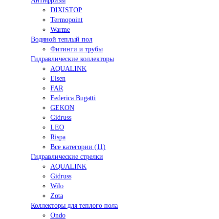
Антифризы
DIXISTOP
Termopoint
Warme
Водяной теплый пол
Фитинги и трубы
Гидравлические коллекторы
AQUALINK
Elsen
FAR
Federica Bugatti
GEKON
Gidruss
LEO
Rispa
Все категории (11)
Гидравлические стрелки
AQUALINK
Gidruss
Wilo
Zota
Коллекторы для теплого пола
Ondo