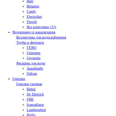
Baxi
Belamos
Candy
Electrolux
Ferroli
Все категории (21)
Водопровод и канализация
Коллекторы для водоснабжения
Трубы и фитинги
TEBO
Unipump
Usystems
Фильтры для воды
Аквабрайт
Гейзер
Горелки
Горелки газовые
Baltur
De Dietrich
FBR
Iranradiator
Lamborghini
Riello