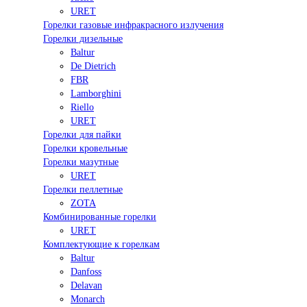
URET
Горелки газовые инфракрасного излучения
Горелки дизельные
Baltur
De Dietrich
FBR
Lamborghini
Riello
URET
Горелки для пайки
Горелки кровельные
Горелки мазутные
URET
Горелки пеллетные
ZOTA
Комбинированные горелки
URET
Комплектующие к горелкам
Baltur
Danfoss
Delavan
Monarch