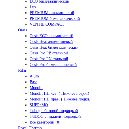
ECO биметаллический
Lux
PREMIUM алюминиевый
PREMIUM биметаллический
VENTIL COMPACT
Oasis
Oasis ECO алюминиевый
Oasis Heat алюминиевый
Oasis Heat биметаллический
Oasis Pro PB стальной
Oasis Pro PN стальной
Oasis Pro биметаллический
Rifar
Alum
Base
Monolit
Monolit НП лев. ( Нижнее подкл.)
Monolit НП прав. ( Нижнее подкл.)
SUPReMO
Tubog с боковой подводкой
TUBOG с нижней подводкой
Все категории (8)
Royal Thermo