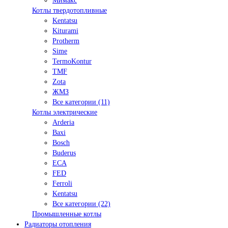
Мимакс
Котлы твердотопливные
Kentatsu
Kiturami
Protherm
Sime
TermoKontur
TMF
Zota
ЖМЗ
Все категории (11)
Котлы электрические
Arderia
Baxi
Bosch
Buderus
ECA
FED
Ferroli
Kentatsu
Все категории (22)
Промышленные котлы
Радиаторы отопления