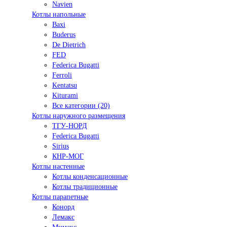
Navien
Котлы напольные
Baxi
Buderus
De Dietrich
FED
Federica Bugatti
Ferroli
Kentatsu
Kiturami
Все категории (20)
Котлы наружного размещения
ТГУ-НОРД
Federica Bugatti
Sirius
КНР-МОГ
Котлы настенные
Котлы конденсационные
Котлы традиционные
Котлы парапетные
Конорд
Лемакс