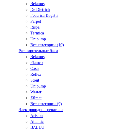
Belamos
De Dietrich
Federica Bugatti
Parpol
Rispa
Termica
Unipump
Все категории (10)
Расширительные баки
Belamos
Flamco
Oasis
Reflex
Stout
Unipump
Wester
Zilmet
Все категории (9)
Электроводонагреватели
Ariston
Atlantic
BALLU