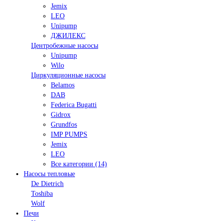
Jemix
LEO
Unipump
ДЖИЛЕКС
Центробежные насосы
Unipump
Wilo
Циркуляционные насосы
Belamos
DAB
Federica Bugatti
Gidrox
Grundfos
IMP PUMPS
Jemix
LEO
Все категории (14)
Насосы тепловые
De Dietrich
Toshiba
Wolf
Печи