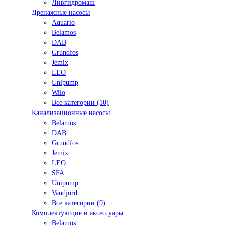
Ливгидромаш
Дренажные насосы
Aquario
Belamos
DAB
Grundfos
Jemix
LEO
Unipump
Wilo
Все категории (10)
Канализационные насосы
Belamos
DAB
Grundfos
Jemix
LEO
SFA
Unipump
Vandjord
Все категории (9)
Комплектующие и аксессуары
Belamos