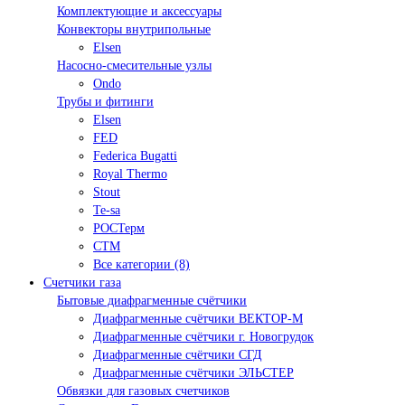
Комплектующие и аксессуары
Конвекторы внутрипольные
Elsen
Насосно-смесительные узлы
Ondo
Трубы и фитинги
Elsen
FED
Federica Bugatti
Royal Thermo
Stout
Te-sa
РОСТерм
СТМ
Все категории (8)
Счетчики газа
Бытовые диафрагменные счётчики
Диафрагменные счётчики ВЕКТОР-М
Диафрагменные счётчики г. Новогрудок
Диафрагменные счётчики СГД
Диафрагменные счётчики ЭЛЬСТЕР
Обвязки для газовых счетчиков