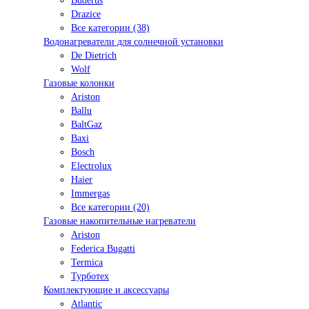
Buderus
Drazice
Все категории (38)
Водонагреватели для солнечной установки
De Dietrich
Wolf
Газовые колонки
Ariston
Ballu
BaltGaz
Baxi
Bosсh
Electrolux
Haier
Immergas
Все категории (20)
Газовые накопительные нагреватели
Ariston
Federica Bugatti
Termica
Турботех
Комплектующие и аксессуары
Atlantic