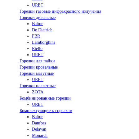
URET
Горелки газовые инфракрасного излучения
Горелки дизельные
Baltur
De Dietrich
FBR
Lamborghini
Riello
URET
Горелки для пайки
Горелки кровельные
Горелки мазутные
URET
Горелки пеллетные
ZOTA
Комбинированные горелки
URET
Комплектующие к горелкам
Baltur
Danfoss
Delavan
Monarch