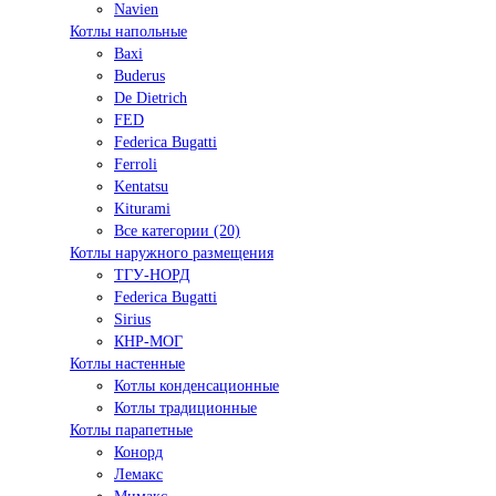
Navien
Котлы напольные
Baxi
Buderus
De Dietrich
FED
Federica Bugatti
Ferroli
Kentatsu
Kiturami
Все категории (20)
Котлы наружного размещения
ТГУ-НОРД
Federica Bugatti
Sirius
КНР-МОГ
Котлы настенные
Котлы конденсационные
Котлы традиционные
Котлы парапетные
Конорд
Лемакс