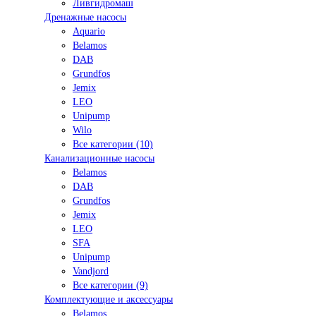
Ливгидромаш
Дренажные насосы
Aquario
Belamos
DAB
Grundfos
Jemix
LEO
Unipump
Wilo
Все категории (10)
Канализационные насосы
Belamos
DAB
Grundfos
Jemix
LEO
SFA
Unipump
Vandjord
Все категории (9)
Комплектующие и аксессуары
Belamos