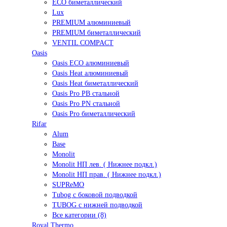
ECO биметаллический
Lux
PREMIUM алюминиевый
PREMIUM биметаллический
VENTIL COMPACT
Oasis
Oasis ECO алюминиевый
Oasis Heat алюминиевый
Oasis Heat биметаллический
Oasis Pro PB стальной
Oasis Pro PN стальной
Oasis Pro биметаллический
Rifar
Alum
Base
Monolit
Monolit НП лев. ( Нижнее подкл.)
Monolit НП прав. ( Нижнее подкл.)
SUPReMO
Tubog с боковой подводкой
TUBOG с нижней подводкой
Все категории (8)
Royal Thermo