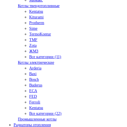
Мимакс
Котлы твердотопливные
Kentatsu
Kiturami
Protherm
Sime
TermoKontur
TMF
Zota
ЖМЗ
Все категории (11)
Котлы электрические
Arderia
Baxi
Bosch
Buderus
ECA
FED
Ferroli
Kentatsu
Все категории (22)
Промышленные котлы
Радиаторы отопления