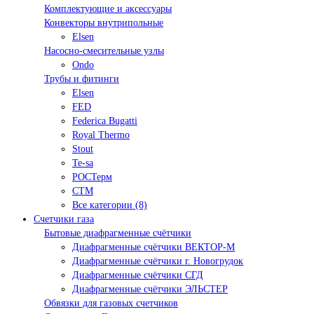
Комплектующие и аксессуары
Конвекторы внутрипольные
Elsen
Насосно-смесительные узлы
Ondo
Трубы и фитинги
Elsen
FED
Federica Bugatti
Royal Thermo
Stout
Te-sa
РОСТерм
СТМ
Все категории (8)
Счетчики газа
Бытовые диафрагменные счётчики
Диафрагменные счётчики ВЕКТОР-М
Диафрагменные счётчики г. Новогрудок
Диафрагменные счётчики СГД
Диафрагменные счётчики ЭЛЬСТЕР
Обвязки для газовых счетчиков