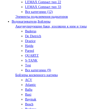
LEMAX Compact тип 22
LEMAX Compact тип 33
Все категории (12)
Элементы подключения радиаторов
Водонагреватели,Бойлеры
Аккумулирующие баки, изоляции к ним и тэны
Buderus
De Dietrich
Drazice
Hajdu
Parpol
QUARTZ
S-TANK
Tеsi
Все категории (9)
Бойлеры косвенного нагрева
ACV
Atlantic
Ballu
Baxi
Baymak
Bosch