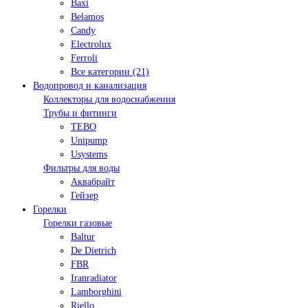
Baxi
Belamos
Candy
Electrolux
Ferroli
Все категории (21)
Водопровод и канализация
Коллекторы для водоснабжения
Трубы и фитинги
TEBO
Unipump
Usystems
Фильтры для воды
Аквабрайт
Гейзер
Горелки
Горелки газовые
Baltur
De Dietrich
FBR
Iranradiator
Lamborghini
Riello