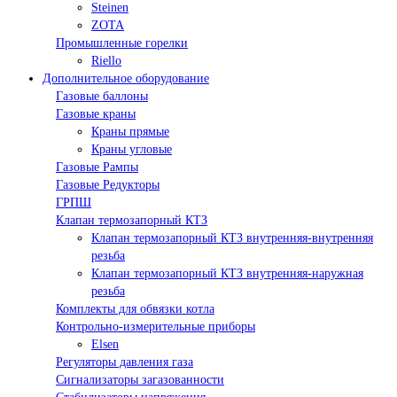
Steinen
ZOTA
Промышленные горелки
Riello
Дополнительное оборудование
Газовые баллоны
Газовые краны
Краны прямые
Краны угловые
Газовые Рампы
Газовые Редукторы
ГРПШ
Клапан термозапорный КТЗ
Клапан термозапорный КТЗ внутренняя-внутренняя
резьба
Клапан термозапорный КТЗ внутренняя-наружная
резьба
Комплекты для обвязки котла
Контрольно-измерительные приборы
Elsen
Регуляторы давления газа
Сигнализаторы загазованности