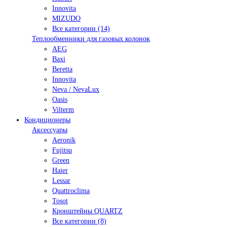
Innovita
MIZUDO
Все категории (14)
Теплообменники для газовых колонок
AEG
Baxi
Beretta
Innovita
Neva / NevaLux
Oasis
Vilterm
Кондиционеры
Аксессуары
Aeronik
Fujitsu
Green
Haier
Lessar
Quattroclima
Tosot
Кронштейны QUARTZ
Все категории (8)