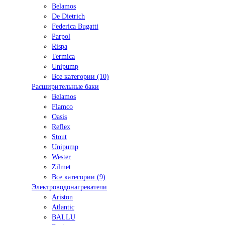
Belamos
De Dietrich
Federica Bugatti
Parpol
Rispa
Termica
Unipump
Все категории (10)
Расширительные баки
Belamos
Flamco
Oasis
Reflex
Stout
Unipump
Wester
Zilmet
Все категории (9)
Электроводонагреватели
Ariston
Atlantic
BALLU