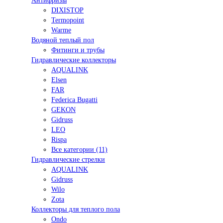
Антифризы
DIXISTOP
Termopoint
Warme
Водяной теплый пол
Фитинги и трубы
Гидравлические коллекторы
AQUALINK
Elsen
FAR
Federica Bugatti
GEKON
Gidruss
LEO
Rispa
Все категории (11)
Гидравлические стрелки
AQUALINK
Gidruss
Wilo
Zota
Коллекторы для теплого пола
Ondo