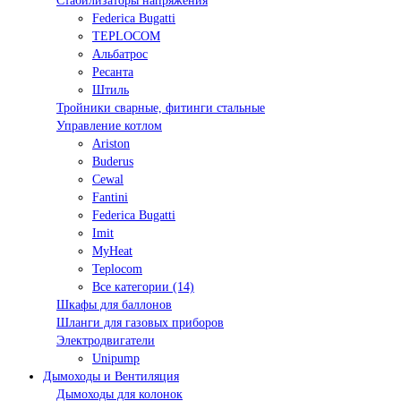
Стабилизаторы напряжения
Federica Bugatti
TEPLOCOM
Альбатрос
Ресанта
Штиль
Тройники сварные, фитинги стальные
Управление котлом
Ariston
Buderus
Cewal
Fantini
Federica Bugatti
Imit
MyHeat
Teplocom
Все категории (14)
Шкафы для баллонов
Шланги для газовых приборов
Электродвигатели
Unipump
Дымоходы и Вентиляция
Дымоходы для колонок