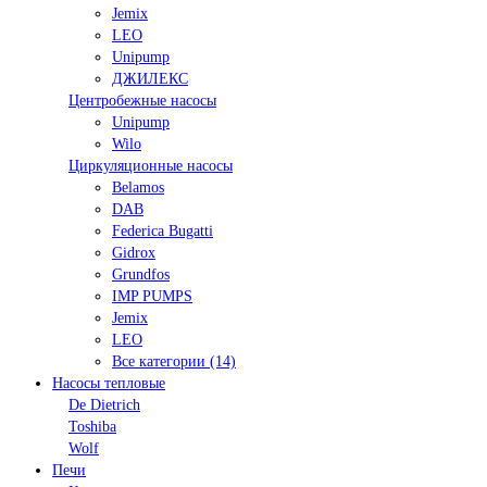
Jemix
LEO
Unipump
ДЖИЛЕКС
Центробежные насосы
Unipump
Wilo
Циркуляционные насосы
Belamos
DAB
Federica Bugatti
Gidrox
Grundfos
IMP PUMPS
Jemix
LEO
Все категории (14)
Насосы тепловые
De Dietrich
Toshiba
Wolf
Печи