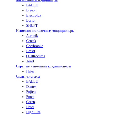
Мобильные кондиционеры
BALLU
Breeon
Electrolux
Loriot
SHUFT
Напольно-потолочные кондиционеры
Aeronik
Centek
Cherbrooke
Lessar
Quattroclima
Tosot
Скрытые напольные кондиционеры
Haier
Сплит-системы
BALLU
Dantex
Fujitsu
Funai
Green
Haier
High Life