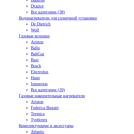
Buderus
Drazice
Все категории (38)
Водонагреватели для солнечной установки
De Dietrich
Wolf
Газовые колонки
Ariston
Ballu
BaltGaz
Baxi
Bosсh
Electrolux
Haier
Immergas
Все категории (20)
Газовые накопительные нагреватели
Ariston
Federica Bugatti
Termica
Турботех
Комплектующие и аксессуары
Atlantic