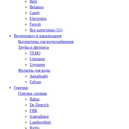
Baxi
Belamos
Candy
Electrolux
Ferroli
Все категории (21)
Водопровод и канализация
Коллекторы для водоснабжения
Трубы и фитинги
TEBO
Unipump
Usystems
Фильтры для воды
Аквабрайт
Гейзер
Горелки
Горелки газовые
Baltur
De Dietrich
FBR
Iranradiator
Lamborghini
Riello