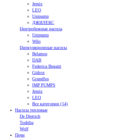
Jemix
LEO
Unipump
ДЖИЛЕКС
Центробежные насосы
Unipump
Wilo
Циркуляционные насосы
Belamos
DAB
Federica Bugatti
Gidrox
Grundfos
IMP PUMPS
Jemix
LEO
Все категории (14)
Насосы тепловые
De Dietrich
Toshiba
Wolf
Печи