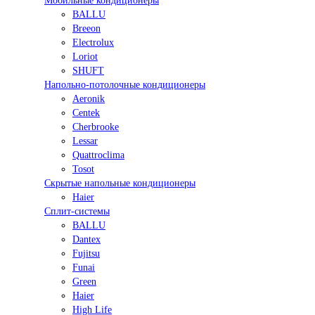
Мобильные кондиционеры
BALLU
Breeon
Electrolux
Loriot
SHUFT
Напольно-потолочные кондиционеры
Aeronik
Centek
Cherbrooke
Lessar
Quattroclima
Tosot
Скрытые напольные кондиционеры
Haier
Сплит-системы
BALLU
Dantex
Fujitsu
Funai
Green
Haier
High Life