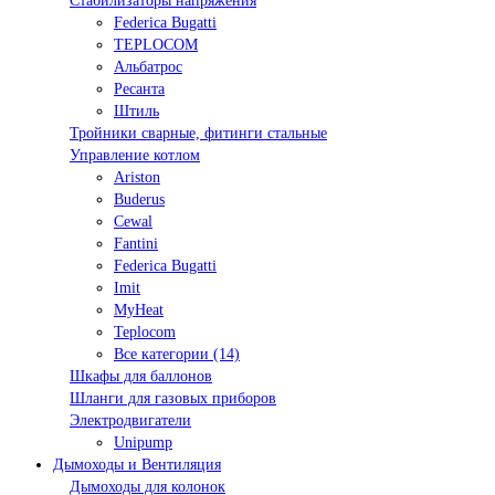
Стабилизаторы напряжения
Federica Bugatti
TEPLOCOM
Альбатрос
Ресанта
Штиль
Тройники сварные, фитинги стальные
Управление котлом
Ariston
Buderus
Cewal
Fantini
Federica Bugatti
Imit
MyHeat
Teplocom
Все категории (14)
Шкафы для баллонов
Шланги для газовых приборов
Электродвигатели
Unipump
Дымоходы и Вентиляция
Дымоходы для колонок