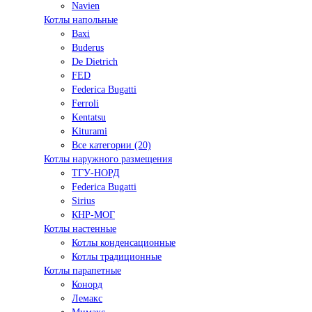
Navien
Котлы напольные
Baxi
Buderus
De Dietrich
FED
Federica Bugatti
Ferroli
Kentatsu
Kiturami
Все категории (20)
Котлы наружного размещения
ТГУ-НОРД
Federica Bugatti
Sirius
КНР-МОГ
Котлы настенные
Котлы конденсационные
Котлы традиционные
Котлы парапетные
Конорд
Лемакс