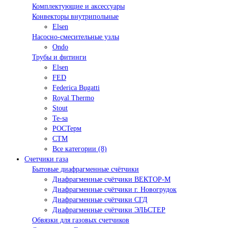
Комплектующие и аксессуары
Конвекторы внутрипольные
Elsen
Насосно-смесительные узлы
Ondo
Трубы и фитинги
Elsen
FED
Federica Bugatti
Royal Thermo
Stout
Te-sa
РОСТерм
СТМ
Все категории (8)
Счетчики газа
Бытовые диафрагменные счётчики
Диафрагменные счётчики ВЕКТОР-М
Диафрагменные счётчики г. Новогрудок
Диафрагменные счётчики СГД
Диафрагменные счётчики ЭЛЬСТЕР
Обвязки для газовых счетчиков