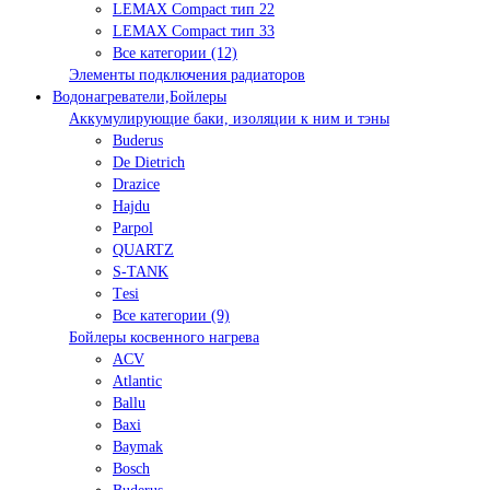
LEMAX Compact тип 22
LEMAX Compact тип 33
Все категории (12)
Элементы подключения радиаторов
Водонагреватели,Бойлеры
Аккумулирующие баки, изоляции к ним и тэны
Buderus
De Dietrich
Drazice
Hajdu
Parpol
QUARTZ
S-TANK
Tеsi
Все категории (9)
Бойлеры косвенного нагрева
ACV
Atlantic
Ballu
Baxi
Baymak
Bosch