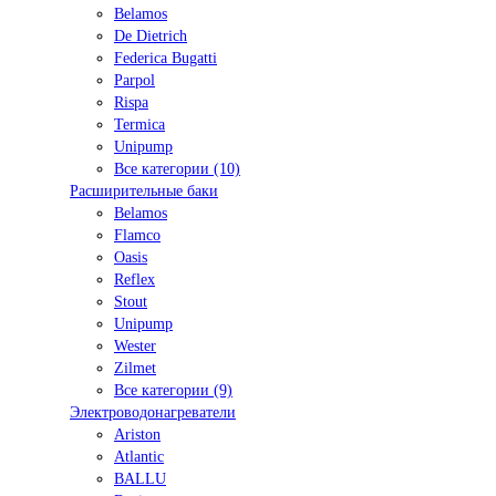
Belamos
De Dietrich
Federica Bugatti
Parpol
Rispa
Termica
Unipump
Все категории (10)
Расширительные баки
Belamos
Flamco
Oasis
Reflex
Stout
Unipump
Wester
Zilmet
Все категории (9)
Электроводонагреватели
Ariston
Atlantic
BALLU