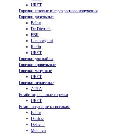
URET
Горелки газовые инфракрасного излучения
Горелки дизельные
Baltur
De Dietrich
FBR
Lamborghini
Riello
URET
Горелки для пайки
Горелки кровельные
Горелки мазутные
URET
Горелки пеллетные
ZOTA
Комбинированные горелки
URET
Комплектующие к горелкам
Baltur
Danfoss
Delavan
Monarch