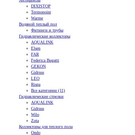
Антифризы
DIXISTOP
Termopoint
Warme
Водяной теплый пол
Фитинги и трубы
Гидравлические коллекторы
AQUALINK
Elsen
FAR
Federica Bugatti
GEKON
Gidruss
LEO
Rispa
Все категории (11)
Гидравлические стрелки
AQUALINK
Gidruss
Wilo
Zota
Коллекторы для теплого пола
Ondo