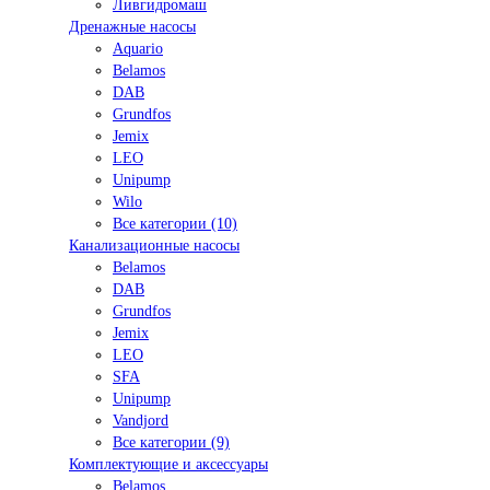
Ливгидромаш
Дренажные насосы
Aquario
Belamos
DAB
Grundfos
Jemix
LEO
Unipump
Wilo
Все категории (10)
Канализационные насосы
Belamos
DAB
Grundfos
Jemix
LEO
SFA
Unipump
Vandjord
Все категории (9)
Комплектующие и аксессуары
Belamos