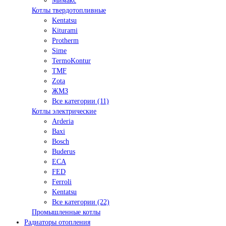
Мимакс
Котлы твердотопливные
Kentatsu
Kiturami
Protherm
Sime
TermoKontur
TMF
Zota
ЖМЗ
Все категории (11)
Котлы электрические
Arderia
Baxi
Bosch
Buderus
ECA
FED
Ferroli
Kentatsu
Все категории (22)
Промышленные котлы
Радиаторы отопления