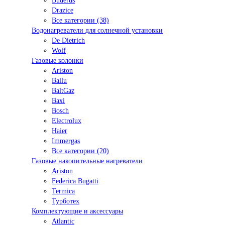
Buderus
Drazice
Все категории (38)
Водонагреватели для солнечной установки
De Dietrich
Wolf
Газовые колонки
Ariston
Ballu
BaltGaz
Baxi
Bosсh
Electrolux
Haier
Immergas
Все категории (20)
Газовые накопительные нагреватели
Ariston
Federica Bugatti
Termica
Турботех
Комплектующие и аксессуары
Atlantic