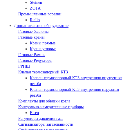
Steinen
ZOTA
Промышленные горелки
Riello
Дополнительное оборудование
Газовые баллоны
Газовые краны
Краны прямые
Краны угловые
Газовые Рампы
Газовые Редукторы
ГРПШ
Клапан термозапорный КТЗ
Клапан термозапорный КТЗ внутренняя-внутренняя
резьба
Клапан термозапорный КТЗ внутренняя-наружная
резьба
Комплекты для обвязки котла
Контрольно-измерительные приборы
Elsen
Регуляторы давления газа
Сигнализаторы загазованности