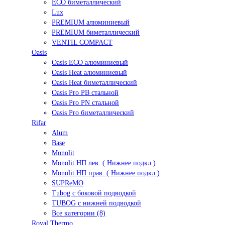
ECO биметаллический
Lux
PREMIUM алюминиевый
PREMIUM биметаллический
VENTIL COMPACT
Oasis
Oasis ECO алюминиевый
Oasis Heat алюминиевый
Oasis Heat биметаллический
Oasis Pro PB стальной
Oasis Pro PN стальной
Oasis Pro биметаллический
Rifar
Alum
Base
Monolit
Monolit НП лев. ( Нижнее подкл.)
Monolit НП прав. ( Нижнее подкл.)
SUPReMO
Tubog с боковой подводкой
TUBOG с нижней подводкой
Все категории (8)
Royal Thermo