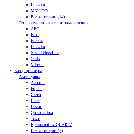
Innovita
MIZUDO
Все категории (14)
Теплообменники для газовых колонок
AEG
Baxi
Beretta
Innovita
Neva / NevaLux
Oasis
Vilterm
Кондиционеры
Аксессуары
Aeronik
Fujitsu
Green
Haier
Lessar
Quattroclima
Tosot
Кронштейны QUARTZ
Все категории (8)