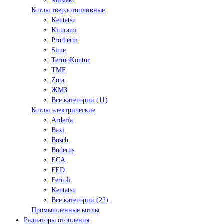
Мимакс
Котлы твердотопливные
Kentatsu
Kiturami
Protherm
Sime
TermoKontur
TMF
Zota
ЖМЗ
Все категории (11)
Котлы электрические
Arderia
Baxi
Bosch
Buderus
ECA
FED
Ferroli
Kentatsu
Все категории (22)
Промышленные котлы
Радиаторы отопления