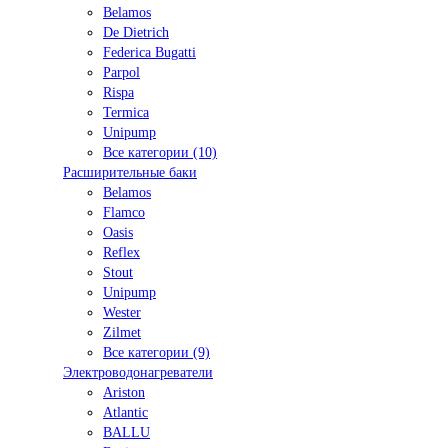
Belamos
De Dietrich
Federica Bugatti
Parpol
Rispa
Termica
Unipump
Все категории (10)
Расширительные баки
Belamos
Flamco
Oasis
Reflex
Stout
Unipump
Wester
Zilmet
Все категории (9)
Электроводонагреватели
Ariston
Atlantic
BALLU