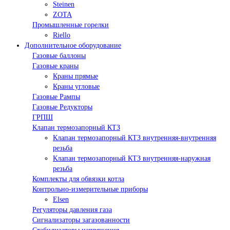
Steinen
ZOTA
Промышленные горелки
Riello
Дополнительное оборудование
Газовые баллоны
Газовые краны
Краны прямые
Краны угловые
Газовые Рампы
Газовые Редукторы
ГРПШ
Клапан термозапорный КТЗ
Клапан термозапорный КТЗ внутренняя-внутренняя
резьба
Клапан термозапорный КТЗ внутренняя-наружная
резьба
Комплекты для обвязки котла
Контрольно-измерительные приборы
Elsen
Регуляторы давления газа
Сигнализаторы загазованности