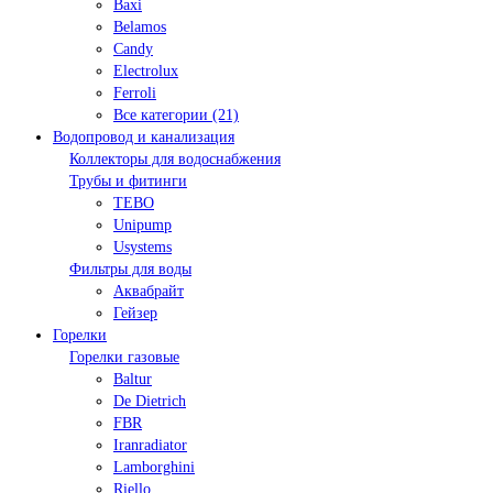
Baxi
Belamos
Candy
Electrolux
Ferroli
Все категории (21)
Водопровод и канализация
Коллекторы для водоснабжения
Трубы и фитинги
TEBO
Unipump
Usystems
Фильтры для воды
Аквабрайт
Гейзер
Горелки
Горелки газовые
Baltur
De Dietrich
FBR
Iranradiator
Lamborghini
Riello