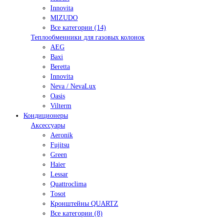
Innovita
MIZUDO
Все категории (14)
Теплообменники для газовых колонок
AEG
Baxi
Beretta
Innovita
Neva / NevaLux
Oasis
Vilterm
Кондиционеры
Аксессуары
Aeronik
Fujitsu
Green
Haier
Lessar
Quattroclima
Tosot
Кронштейны QUARTZ
Все категории (8)