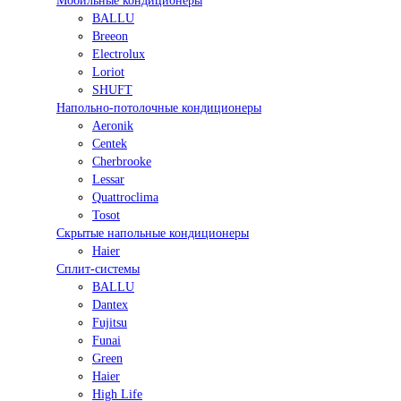
Мобильные кондиционеры
BALLU
Breeon
Electrolux
Loriot
SHUFT
Напольно-потолочные кондиционеры
Aeronik
Centek
Cherbrooke
Lessar
Quattroclima
Tosot
Скрытые напольные кондиционеры
Haier
Сплит-системы
BALLU
Dantex
Fujitsu
Funai
Green
Haier
High Life