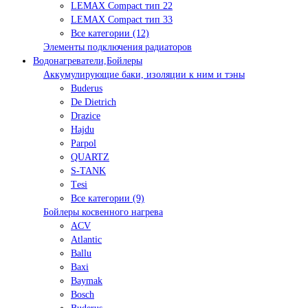
LEMAX Compact тип 22
LEMAX Compact тип 33
Все категории (12)
Элементы подключения радиаторов
Водонагреватели,Бойлеры
Аккумулирующие баки, изоляции к ним и тэны
Buderus
De Dietrich
Drazice
Hajdu
Parpol
QUARTZ
S-TANK
Tеsi
Все категории (9)
Бойлеры косвенного нагрева
ACV
Atlantic
Ballu
Baxi
Baymak
Bosch