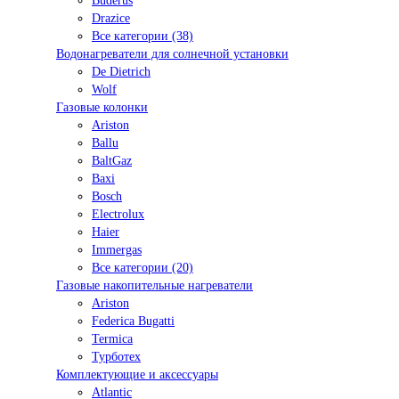
Buderus
Drazice
Все категории (38)
Водонагреватели для солнечной установки
De Dietrich
Wolf
Газовые колонки
Ariston
Ballu
BaltGaz
Baxi
Bosсh
Electrolux
Haier
Immergas
Все категории (20)
Газовые накопительные нагреватели
Ariston
Federica Bugatti
Termica
Турботех
Комплектующие и аксессуары
Atlantic