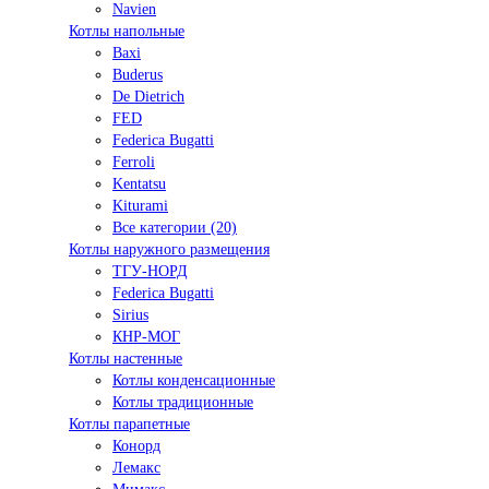
Navien
Котлы напольные
Baxi
Buderus
De Dietrich
FED
Federica Bugatti
Ferroli
Kentatsu
Kiturami
Все категории (20)
Котлы наружного размещения
ТГУ-НОРД
Federica Bugatti
Sirius
КНР-МОГ
Котлы настенные
Котлы конденсационные
Котлы традиционные
Котлы парапетные
Конорд
Лемакс