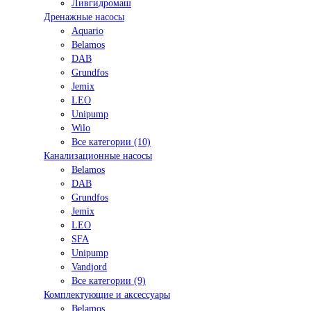
Ливгидромаш
Дренажные насосы
Aquario
Belamos
DAB
Grundfos
Jemix
LEO
Unipump
Wilo
Все категории (10)
Канализационные насосы
Belamos
DAB
Grundfos
Jemix
LEO
SFA
Unipump
Vandjord
Все категории (9)
Комплектующие и аксессуары
Belamos