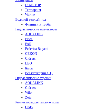
Антифризы
DIXISTOP
Termopoint
Warme
Водяной теплый пол
Фитинги и трубы
Гидравлические коллекторы
AQUALINK
Elsen
FAR
Federica Bugatti
GEKON
Gidruss
LEO
Rispa
Все категории (11)
Гидравлические стрелки
AQUALINK
Gidruss
Wilo
Zota
Коллекторы для теплого пола
Ondo