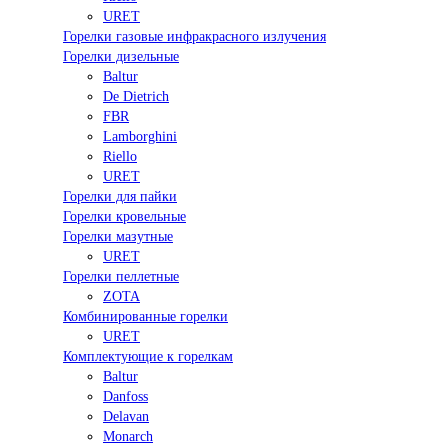
URET
Горелки газовые инфракрасного излучения
Горелки дизельные
Baltur
De Dietrich
FBR
Lamborghini
Riello
URET
Горелки для пайки
Горелки кровельные
Горелки мазутные
URET
Горелки пеллетные
ZOTA
Комбинированные горелки
URET
Комплектующие к горелкам
Baltur
Danfoss
Delavan
Monarch