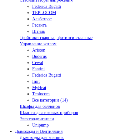
Стабилизаторы напряжения
Federica Bugatti
TEPLOCOM
Альбатрос
Ресанта
Штиль
Тройники сварные, фитинги стальные
Управление котлом
Ariston
Buderus
Cewal
Fantini
Federica Bugatti
Imit
MyHeat
Teplocom
Все категории (14)
Шкафы для баллонов
Шланги для газовых приборов
Электродвигатели
Unipump
Дымоходы и Вентиляция
Дымоходы для колонок