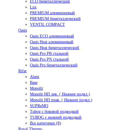
ECO биметаллический
Lux
PREMIUM алюминиевый
PREMIUM биметаллический
VENTIL COMPACT
Oasis
Oasis ECO алюминиевый
Oasis Heat алюминиевый
Oasis Heat биметаллический
Oasis Pro PB стальной
Oasis Pro PN стальной
Oasis Pro биметаллический
Rifar
Alum
Base
Monolit
Monolit НП лев. ( Нижнее подкл.)
Monolit НП прав. ( Нижнее подкл.)
SUPReMO
Tubog с боковой подводкой
TUBOG с нижней подводкой
Все категории (8)
Royal Thermo