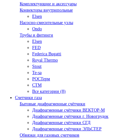
Комплектующие и аксессуары
Конвекторы внутрипольные
Elsen
Насосно-смесительные узлы
Ondo
Трубы и фитинги
Elsen
FED
Federica Bugatti
Royal Thermo
Stout
Te-sa
РОСТерм
СТМ
Все категории (8)
Счетчики газа
Бытовые диафрагменные счётчики
Диафрагменные счётчики ВЕКТОР-М
Диафрагменные счётчики г. Новогрудок
Диафрагменные счётчики СГД
Диафрагменные счётчики ЭЛЬСТЕР
Обвязки для газовых счетчиков