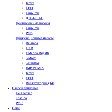
Jemix
LEO
Unipump
ДЖИЛЕКС
Центробежные насосы
Unipump
Wilo
Циркуляционные насосы
Belamos
DAB
Federica Bugatti
Gidrox
Grundfos
IMP PUMPS
Jemix
LEO
Все категории (14)
Насосы тепловые
De Dietrich
Toshiba
Wolf
Печи