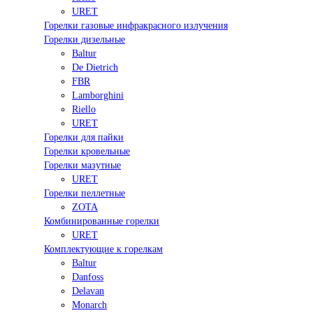
URET
Горелки газовые инфракрасного излучения
Горелки дизельные
Baltur
De Dietrich
FBR
Lamborghini
Riello
URET
Горелки для пайки
Горелки кровельные
Горелки мазутные
URET
Горелки пеллетные
ZOTA
Комбинированные горелки
URET
Комплектующие к горелкам
Baltur
Danfoss
Delavan
Monarch