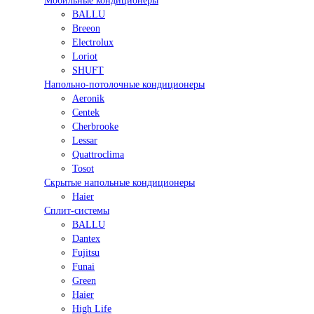
Мобильные кондиционеры
BALLU
Breeon
Electrolux
Loriot
SHUFT
Напольно-потолочные кондиционеры
Aeronik
Centek
Cherbrooke
Lessar
Quattroclima
Tosot
Скрытые напольные кондиционеры
Haier
Сплит-системы
BALLU
Dantex
Fujitsu
Funai
Green
Haier
High Life