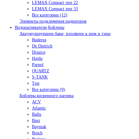
LEMAX Compact тип 22
LEMAX Compact тип 33
Все категории (12)
Элементы подключения радиаторов
Водонагреватели,Бойлеры
Аккумулирующие баки, изоляции к ним и тэны
Buderus
De Dietrich
Drazice
Hajdu
Parpol
QUARTZ
S-TANK
Tеsi
Все категории (9)
Бойлеры косвенного нагрева
ACV
Atlantic
Ballu
Baxi
Baymak
Bosch