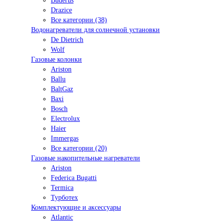
Buderus
Drazice
Все категории (38)
Водонагреватели для солнечной установки
De Dietrich
Wolf
Газовые колонки
Ariston
Ballu
BaltGaz
Baxi
Bosсh
Electrolux
Haier
Immergas
Все категории (20)
Газовые накопительные нагреватели
Ariston
Federica Bugatti
Termica
Турботех
Комплектующие и аксессуары
Atlantic