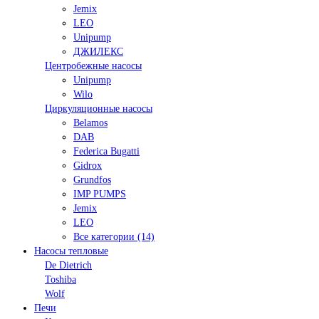
Jemix
LEO
Unipump
ДЖИЛЕКС
Центробежные насосы
Unipump
Wilo
Циркуляционные насосы
Belamos
DAB
Federica Bugatti
Gidrox
Grundfos
IMP PUMPS
Jemix
LEO
Все категории (14)
Насосы тепловые
De Dietrich
Toshiba
Wolf
Печи