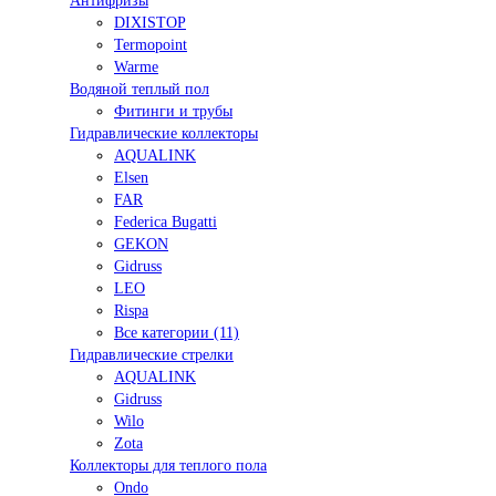
Антифризы
DIXISTOP
Termopoint
Warme
Водяной теплый пол
Фитинги и трубы
Гидравлические коллекторы
AQUALINK
Elsen
FAR
Federica Bugatti
GEKON
Gidruss
LEO
Rispa
Все категории (11)
Гидравлические стрелки
AQUALINK
Gidruss
Wilo
Zota
Коллекторы для теплого пола
Ondo