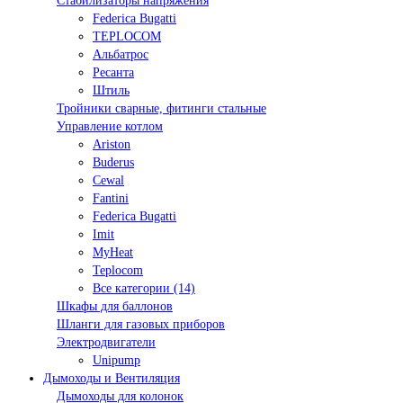
Стабилизаторы напряжения
Federica Bugatti
TEPLOCOM
Альбатрос
Ресанта
Штиль
Тройники сварные, фитинги стальные
Управление котлом
Ariston
Buderus
Cewal
Fantini
Federica Bugatti
Imit
MyHeat
Teplocom
Все категории (14)
Шкафы для баллонов
Шланги для газовых приборов
Электродвигатели
Unipump
Дымоходы и Вентиляция
Дымоходы для колонок