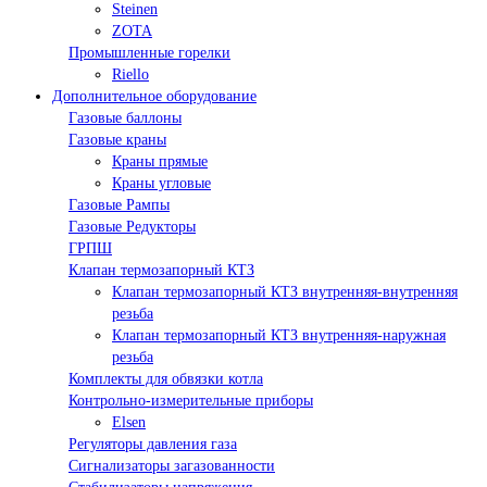
Steinen
ZOTA
Промышленные горелки
Riello
Дополнительное оборудование
Газовые баллоны
Газовые краны
Краны прямые
Краны угловые
Газовые Рампы
Газовые Редукторы
ГРПШ
Клапан термозапорный КТЗ
Клапан термозапорный КТЗ внутренняя-внутренняя
резьба
Клапан термозапорный КТЗ внутренняя-наружная
резьба
Комплекты для обвязки котла
Контрольно-измерительные приборы
Elsen
Регуляторы давления газа
Сигнализаторы загазованности