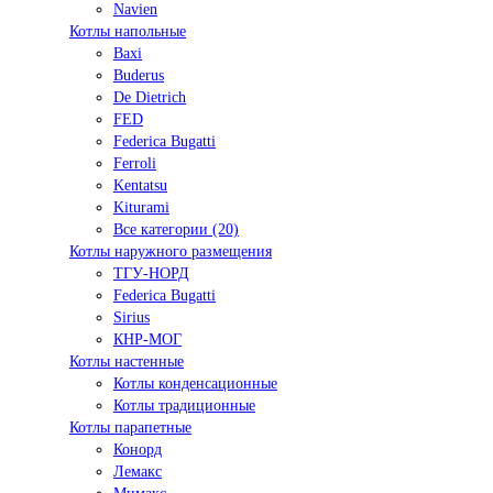
Navien
Котлы напольные
Baxi
Buderus
De Dietrich
FED
Federica Bugatti
Ferroli
Kentatsu
Kiturami
Все категории (20)
Котлы наружного размещения
ТГУ-НОРД
Federica Bugatti
Sirius
КНР-МОГ
Котлы настенные
Котлы конденсационные
Котлы традиционные
Котлы парапетные
Конорд
Лемакс