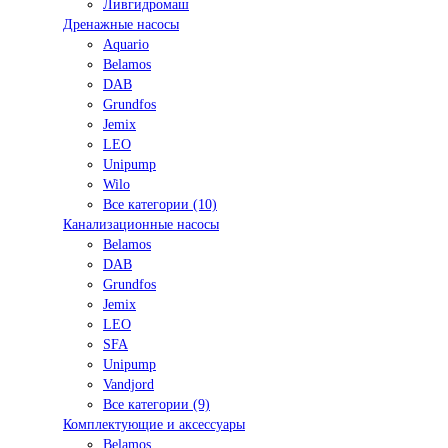
Ливгидромаш
Дренажные насосы
Aquario
Belamos
DAB
Grundfos
Jemix
LEO
Unipump
Wilo
Все категории (10)
Канализационные насосы
Belamos
DAB
Grundfos
Jemix
LEO
SFA
Unipump
Vandjord
Все категории (9)
Комплектующие и аксессуары
Belamos