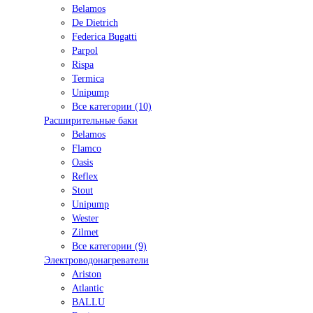
Belamos
De Dietrich
Federica Bugatti
Parpol
Rispa
Termica
Unipump
Все категории (10)
Расширительные баки
Belamos
Flamco
Oasis
Reflex
Stout
Unipump
Wester
Zilmet
Все категории (9)
Электроводонагреватели
Ariston
Atlantic
BALLU