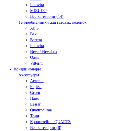
Innovita
MIZUDO
Все категории (14)
Теплообменники для газовых колонок
AEG
Baxi
Beretta
Innovita
Neva / NevaLux
Oasis
Vilterm
Кондиционеры
Аксессуары
Aeronik
Fujitsu
Green
Haier
Lessar
Quattroclima
Tosot
Кронштейны QUARTZ
Все категории (8)