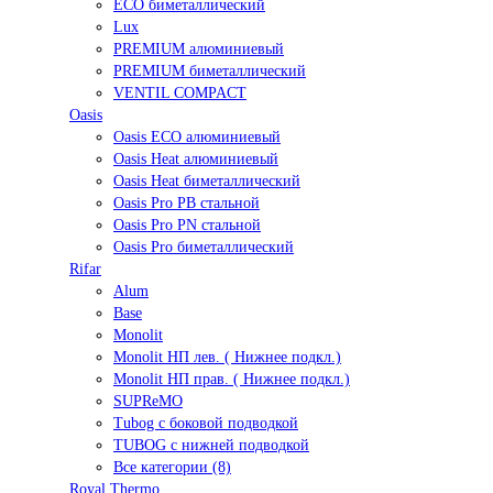
ECO биметаллический
Lux
PREMIUM алюминиевый
PREMIUM биметаллический
VENTIL COMPACT
Oasis
Oasis ECO алюминиевый
Oasis Heat алюминиевый
Oasis Heat биметаллический
Oasis Pro PB стальной
Oasis Pro PN стальной
Oasis Pro биметаллический
Rifar
Alum
Base
Monolit
Monolit НП лев. ( Нижнее подкл.)
Monolit НП прав. ( Нижнее подкл.)
SUPReMO
Tubog с боковой подводкой
TUBOG с нижней подводкой
Все категории (8)
Royal Thermo