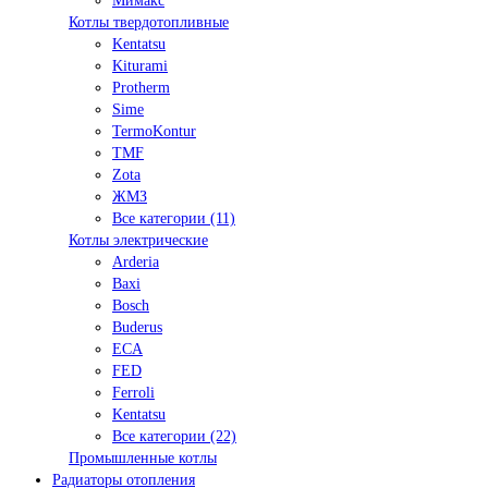
Мимакс
Котлы твердотопливные
Kentatsu
Kiturami
Protherm
Sime
TermoKontur
TMF
Zota
ЖМЗ
Все категории (11)
Котлы электрические
Arderia
Baxi
Bosch
Buderus
ECA
FED
Ferroli
Kentatsu
Все категории (22)
Промышленные котлы
Радиаторы отопления