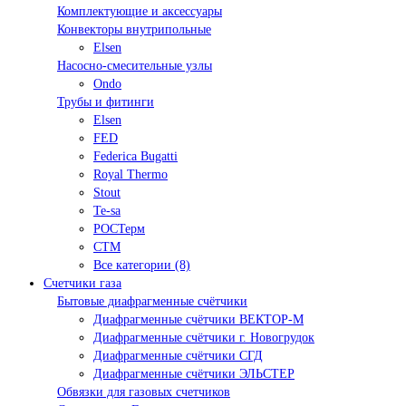
Комплектующие и аксессуары
Конвекторы внутрипольные
Elsen
Насосно-смесительные узлы
Ondo
Трубы и фитинги
Elsen
FED
Federica Bugatti
Royal Thermo
Stout
Te-sa
РОСТерм
СТМ
Все категории (8)
Счетчики газа
Бытовые диафрагменные счётчики
Диафрагменные счётчики ВЕКТОР-М
Диафрагменные счётчики г. Новогрудок
Диафрагменные счётчики СГД
Диафрагменные счётчики ЭЛЬСТЕР
Обвязки для газовых счетчиков