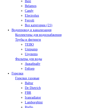
Baxi
Belamos
Candy
Electrolux
Ferroli
Все категории (21)
Водопровод и канализация
Коллекторы для водоснабжения
Трубы и фитинги
TEBO
Unipump
Usystems
Фильтры для воды
Аквабрайт
Гейзер
Горелки
Горелки газовые
Baltur
De Dietrich
FBR
Iranradiator
Lamborghini
Riello