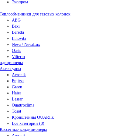
Экопром
Теплообменники для газовых колонок
AEG
Baxi
Beretta
Innovita
Neva / NevaLux
Oasis
Vilterm
ндиционеры
Аксессуары
Aeronik
Fujitsu
Green
Haier
Lessar
Quattroclima
Tosot
Кронштейны QUARTZ
Все категории (8)
Кассетные кондиционеры
Aeronik