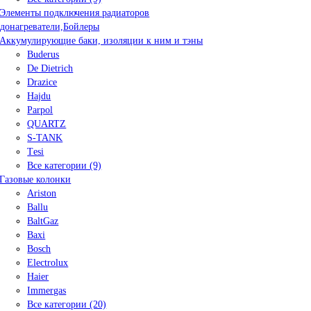
Элементы подключения радиаторов
донагреватели,Бойлеры
Аккумулирующие баки, изоляции к ним и тэны
Buderus
De Dietrich
Drazice
Hajdu
Parpol
QUARTZ
S-TANK
Tеsi
Все категории (9)
Газовые колонки
Ariston
Ballu
BaltGaz
Baxi
Bosсh
Electrolux
Haier
Immergas
Все категории (20)