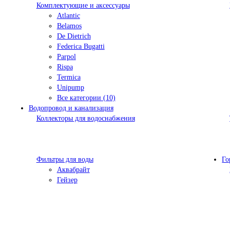
Комплектующие и аксессуары
Atlantic
Belamos
De Dietrich
Federica Bugatti
Parpol
Rispa
Termica
Unipump
Все категории (10)
Водопровод и канализация
Коллекторы для водоснабжения
Фильтры для воды
Го
Аквабрайт
Гейзер