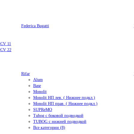
Federica Bugatti
 CV 11
 CV 22
Rifar
Alum
Base
Monolit
Monolit НП лев. ( Нижнее подкл.)
Monolit НП прав. ( Нижнее подкл.)
SUPReMO
Tubog с боковой подводкой
TUBOG с нижней подводкой
Все категории (8)