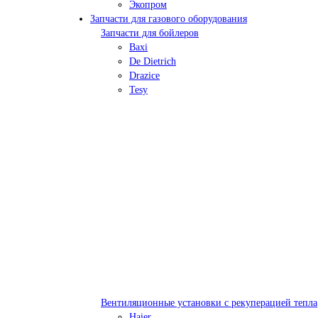
Экопром
Запчасти для газового оборудования
Запчасти для бойлеров
Baxi
De Dietrich
Drazice
Tesy
Вентиляционные установки с рекуперацией тепла
Haier