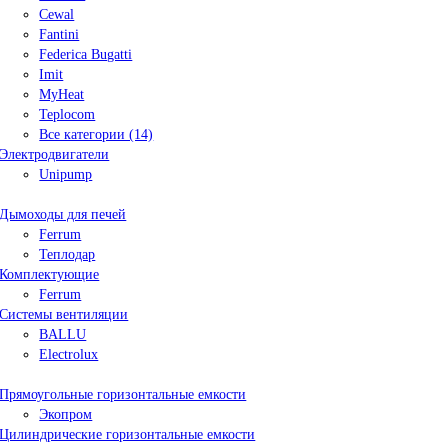
Cewal
Fantini
Federica Bugatti
Imit
MyHeat
Teplocom
Все категории (14)
Электродвигатели
Unipump
Дымоходы для печей
Ferrum
Теплодар
Комплектующие
Ferrum
Системы вентиляции
BALLU
Electrolux
Прямоугольные горизонтальные емкости
Экопром
Цилиндрические горизонтальные емкости