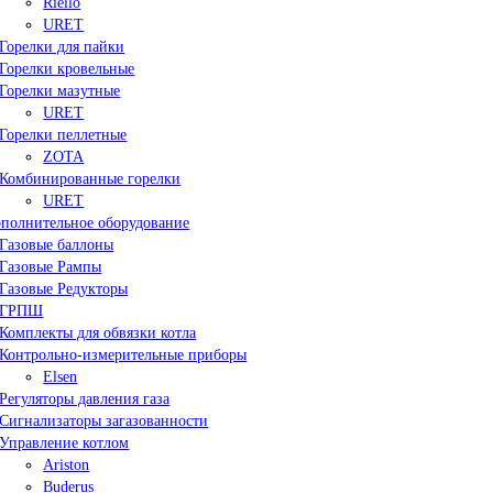
Riello
URET
Горелки для пайки
Горелки кровельные
Горелки мазутные
URET
Горелки пеллетные
ZOTA
Комбинированные горелки
URET
полнительное оборудование
Газовые баллоны
Газовые Рампы
Газовые Редукторы
ГРПШ
Комплекты для обвязки котла
Контрольно-измерительные приборы
Elsen
Регуляторы давления газа
Сигнализаторы загазованности
Управление котлом
Ariston
Buderus