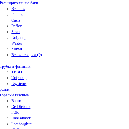
Расширительные баки
Belamos
Flamco
Oasis
Reflex
Stout
Unipump
Wester
Zilmet
Все категории (9)
Трубы и фитинги
TEBO
Unipump
Usystems
релки
Горелки газовые
Baltur
De Dietrich
FBR
Iranradiator
Lamborghini