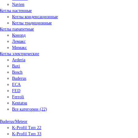
Navien
Котлы настенные
Котлы конденсационные
Котлы традиционные
Котлы парапетные
Конорд
Лемакс
Мимакс
Котлы электрические
Arderia
Baxi
Bosch
Buderus
ECA
FED
Ferroli
Kentatsu
Все категории (22)
Buderus/Meteor
K-Profil Тип 22
K-Profil Тип 33