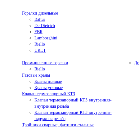
Горелки дизельные
Baltur
De Dietrich
FBR
Lamborghini
Riello
URET
Промышленные горелки
До
Riello
Газовые краны
Краны прямые
Краны угловые
Клапан термозапорный КТЗ
Клапан термозапорный КТЗ внутренняя-
внутренняя резьба
Клапан термозапорный КТЗ внутренняя-
наружная резьба
Тройники сварные, фитинги стальные