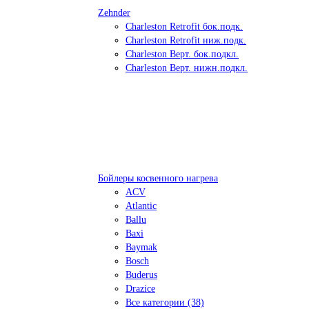
Zehnder
Charleston Retrofit бок.подк.
Charleston Retrofit ниж.подк.
Charleston Верт. бок.подкл.
Charleston Верт. нижн.подкл.
Бойлеры косвенного нагрева
ACV
Atlantic
Ballu
Baxi
Baymak
Bosch
Buderus
Drazice
Все категории (38)