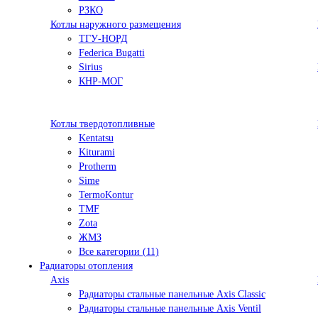
РЗКО
Котлы наружного размещения
ТГУ-НОРД
Federica Bugatti
Sirius
КНР-МОГ
Котлы твердотопливные
Kentatsu
Kiturami
Protherm
Sime
TermoKontur
TMF
Zota
ЖМЗ
Все категории (11)
Радиаторы отопления
Axis
Радиаторы стальные панельные Axis Classic
Радиаторы стальные панельные Axis Ventil