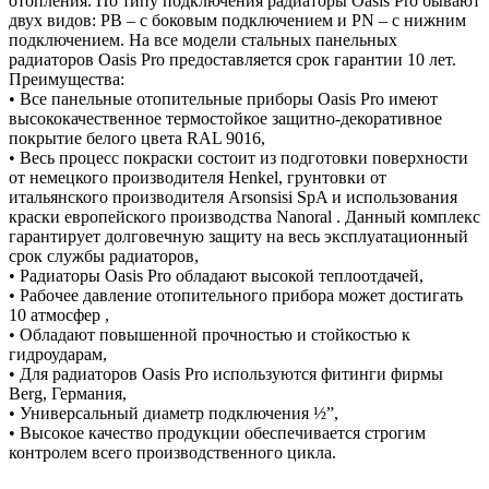
отопления. По типу подключения радиаторы Oasis Pro бывают
двух видов: PB – с боковым подключением и PN – с нижним
подключением. На все модели стальных панельных
радиаторов Oasis Pro предоставляется срок гарантии 10 лет.
Преимущества:
• Все панельные отопительные приборы Oasis Pro имеют
высококачественное термостойкое защитно-декоративное
покрытие белого цвета RAL 9016,
• Весь процесс покраски состоит из подготовки поверхности
от немецкого производителя Henkel, грунтовки от
итальянского производителя Arsonsisi SpA и использования
краски европейского производства Nanoral . Данный комплекс
гарантирует долговечную защиту на весь эксплуатационный
срок службы радиаторов,
• Радиаторы Oasis Pro обладают высокой теплоотдачей,
• Рабочее давление отопительного прибора может достигать
10 атмосфер ,
• Обладают повышенной прочностью и стойкостью к
гидроударам,
• Для радиаторов Oasis Pro используются фитинги фирмы
Berg, Германия,
• Универсальный диаметр подключения ½”,
• Высокое качество продукции обеспечивается строгим
контролем всего производственного цикла.