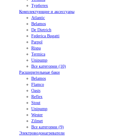
Турботех
Комплектующие и аксессуары
Atlantic
Belamos
De Dietrich
Federica Bugatti
Parpol
Rispa
Termica
Unipump
Все категории (10)
Расширительные баки
Belamos
Flamco
Oasis
Reflex
Stout
Unipump
Wester
Zilmet
Все категории (9)
Электроводонагреватели