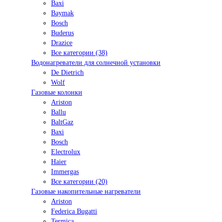
Baxi
Baymak
Bosch
Buderus
Drazice
Все категории (38)
Водонагреватели для солнечной установки
De Dietrich
Wolf
Газовые колонки
Ariston
Ballu
BaltGaz
Baxi
Bosсh
Electrolux
Haier
Immergas
Все категории (20)
Газовые накопительные нагреватели
Ariston
Federica Bugatti
Termica