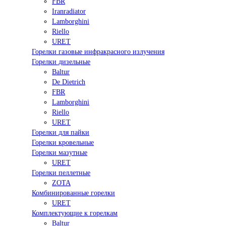
FBR
Iranradiator
Lamborghini
Riello
URET
Горелки газовые инфракрасного излучения
Горелки дизельные
Baltur
De Dietrich
FBR
Lamborghini
Riello
URET
Горелки для пайки
Горелки кровельные
Горелки мазутные
URET
Горелки пеллетные
ZOTA
Комбинированные горелки
URET
Комплектующие к горелкам
Baltur