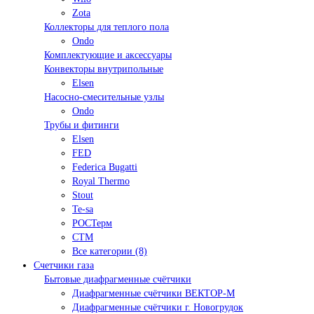
Zota
Коллекторы для теплого пола
Ondo
Комплектующие и аксессуары
Конвекторы внутрипольные
Elsen
Насосно-смесительные узлы
Ondo
Трубы и фитинги
Elsen
FED
Federica Bugatti
Royal Thermo
Stout
Te-sa
РОСТерм
СТМ
Все категории (8)
Счетчики газа
Бытовые диафрагменные счётчики
Диафрагменные счётчики ВЕКТОР-М
Диафрагменные счётчики г. Новогрудок