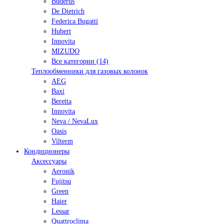
Buderus
De Dietrich
Federica Bugatti
Hubert
Innovita
MIZUDO
Все категории (14)
Теплообменники для газовых колонок
AEG
Baxi
Beretta
Innovita
Neva / NevaLux
Oasis
Vilterm
Кондиционеры
Аксессуары
Aeronik
Fujitsu
Green
Haier
Lessar
Quattroclima