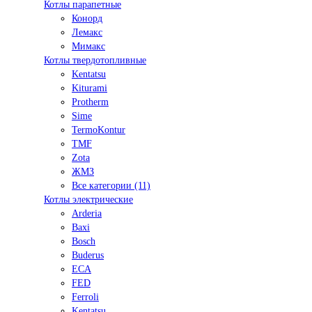
Котлы парапетные
Конорд
Лемакс
Мимакс
Котлы твердотопливные
Kentatsu
Kiturami
Protherm
Sime
TermoKontur
TMF
Zota
ЖМЗ
Все категории (11)
Котлы электрические
Arderia
Baxi
Bosch
Buderus
ECA
FED
Ferroli
Kentatsu