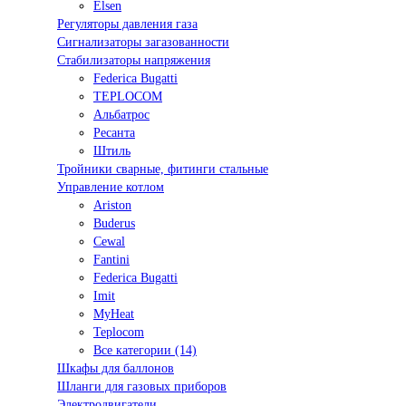
Elsen
Регуляторы давления газа
Сигнализаторы загазованности
Стабилизаторы напряжения
Federica Bugatti
TEPLOCOM
Альбатрос
Ресанта
Штиль
Тройники сварные, фитинги стальные
Управление котлом
Ariston
Buderus
Cewal
Fantini
Federica Bugatti
Imit
MyHeat
Teplocom
Все категории (14)
Шкафы для баллонов
Шланги для газовых приборов
Электродвигатели