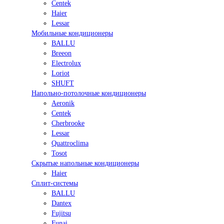
Centek
Haier
Lessar
Мобильные кондиционеры
BALLU
Breeon
Electrolux
Loriot
SHUFT
Напольно-потолочные кондиционеры
Aeronik
Centek
Cherbrooke
Lessar
Quattroclima
Tosot
Скрытые напольные кондиционеры
Haier
Сплит-системы
BALLU
Dantex
Fujitsu
Funai