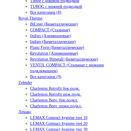
Tubog с боковой подводкой
TUBOG с нижней подводкой
Все категории (8)
Royal Thermo
BiLiner (Биметаллические)
COMPACT (Стальные)
Indigo (Алюминиевые)
Indigo (Биметаллические)
Piano Forte (Биметаллические)
Revolution (Алюминиевые)
Revolution Bimetall (Биметаллические)
VENTIL COMPACT (Стальные с нижним
подключением)
Все категории (9)
Zehnder
Charleston Retrofit бок.подк.
Charleston Retrofit ниж.подк.
Charleston Верт. бок.подкл.
Charleston Верт. нижн.подкл.
Лемакс
LEMAX Compact hygiene тип 10
LEMAX Compact hygiene тип 20
LEMAX Compact hygiene тип 30