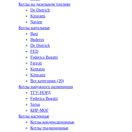
Котлы на дизельном топливе
De Dietrich
Kiturami
Navien
Котлы напольные
Baxi
Buderus
De Dietrich
FED
Federica Bugatti
Ferroli
Kentatsu
Kiturami
Все категории (20)
Котлы наружного размещения
ТГУ-НОРД
Federica Bugatti
Sirius
КНР-МОГ
Котлы настенные
Котлы конденсационные
Котлы традиционные