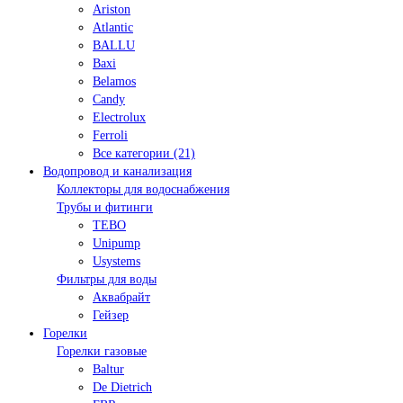
Ariston
Atlantic
BALLU
Baxi
Belamos
Candy
Electrolux
Ferroli
Все категории (21)
Водопровод и канализация
Коллекторы для водоснабжения
Трубы и фитинги
TEBO
Unipump
Usystems
Фильтры для воды
Аквабрайт
Гейзер
Горелки
Горелки газовые
Baltur
De Dietrich