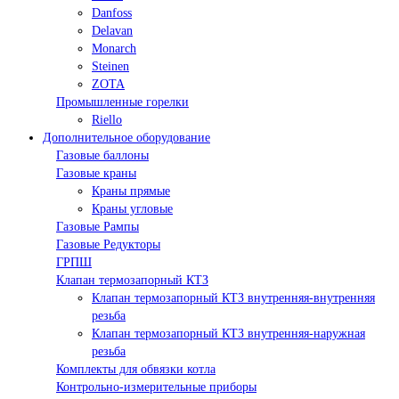
Danfoss
Delavan
Monarch
Steinen
ZOTA
Промышленные горелки
Riello
Дополнительное оборудование
Газовые баллоны
Газовые краны
Краны прямые
Краны угловые
Газовые Рампы
Газовые Редукторы
ГРПШ
Клапан термозапорный КТЗ
Клапан термозапорный КТЗ внутренняя-внутренняя
резьба
Клапан термозапорный КТЗ внутренняя-наружная
резьба
Комплекты для обвязки котла
Контрольно-измерительные приборы