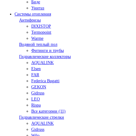
Биде
Унитаз
Системы отопления
Антифризы
DIXISTOP
Termopoint
Warme
Водяной теплый пол
Фитинги и трубы
Гидравлические коллекторы
AQUALINK
Elsen
FAR
Federica Bugatti
GEKON
Gidruss
LEO
Rispa
Все категории (11)
Гидравлические стрелки
AQUALINK
Gidruss
Wilo