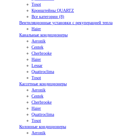
Tosot
Кронштейны QUARTZ
Все категории (8)
Вентиляционные установки с рекуперацией тепла
Haier
Канальные кондиционеры
Aeronik
Centek
Cherbrooke
Haier
Lessar
Quattroclima
Tosot
Кассетные кондиционеры
Aeronik
Centek
Cherbrooke
Haier
Quattroclima
Tosot
Колонные кондиционеры
Aeronik