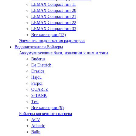
LEMAX Compact тип 11
LEMAX Compact тип 20
LEMAX Compact тип 21
LEMAX Compact тип 22
LEMAX Compact тип 33
Все категории (12)
Элементы подключения радиаторов
Водонагреватели,Бойлеры
Аккумулирующие баки, изоляции к ним и тэны
Buderus
De Dietrich
Drazice
Hajdu
Parpol
QUARTZ
S-TANK
Tеsi
Все категории (9)
Бойлеры косвенного нагрева
ACV
Atlantic
Ballu