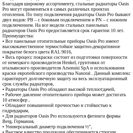
Благодаря широкому ассортименту, стальные радиаторы Oasis
Pro могут применяться в самых различных проектах
отопления. По типу подключения радиаторы Oasis Pro бывают
двух видов: PB – с боковым подключением и PN – с нижним
подключением. На все модели стальных панельных
радиаторов Oasis Pro предоставляется срок гарантии 10 лет.
Преимущества:
• Все панельные отопительные приборы Oasis Pro имеют
высококачественное термостойкое защитно-декоративное
покрытие белого цвета RAL 9016,
• Весь процесс покраски состоит из подготовки поверхности
от немецкого производителя Henkel, грунтовки от
итальянского производителя Arsonsisi SpA и использования
краски европейского производства Nanoral . Данный комплекс
гарантирует долговечную защиту на весь эксплуатационный
срок службы радиаторов,
• Радиаторы Oasis Pro обладают высокой теплоотдачей,
• Рабочее давление отопительного прибора может достигать
10 атмосфер ,
• Обладают повышенной прочностью и стойкостью к
гидроударам,
• Для радиаторов Oasis Pro используются фитинги фирмы
Berg, Германия,
• Универсальный диаметр подключения ½”,
• Высокое качество продукции обеспечивается строгим