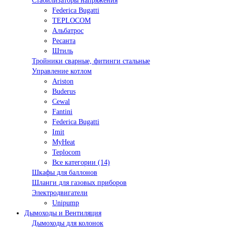
Стабилизаторы напряжения
Federica Bugatti
TEPLOCOM
Альбатрос
Ресанта
Штиль
Тройники сварные, фитинги стальные
Управление котлом
Ariston
Buderus
Cewal
Fantini
Federica Bugatti
Imit
MyHeat
Teplocom
Все категории (14)
Шкафы для баллонов
Шланги для газовых приборов
Электродвигатели
Unipump
Дымоходы и Вентиляция
Дымоходы для колонок