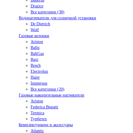
Buderus
Drazice
Все категории (38)
Водонагреватели для солнечной установки
De Dietrich
Wolf
Газовые колонки
Ariston
Ballu
BaltGaz
Baxi
Bosсh
Electrolux
Haier
Immergas
Все категории (20)
Газовые накопительные нагреватели
Ariston
Federica Bugatti
Termica
Турботех
Комплектующие и аксессуары
Atlantic