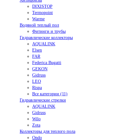
Антифризы
DIXISTOP
Termopoint
Warme
Водяной теплый пол
Фитинги и трубы
Гидравлические коллекторы
AQUALINK
Elsen
FAR
Federica Bugatti
GEKON
Gidruss
LEO
Rispa
Все категории (11)
Гидравлические стрелки
AQUALINK
Gidruss
Wilo
Zota
Коллекторы для теплого пола
Ondo