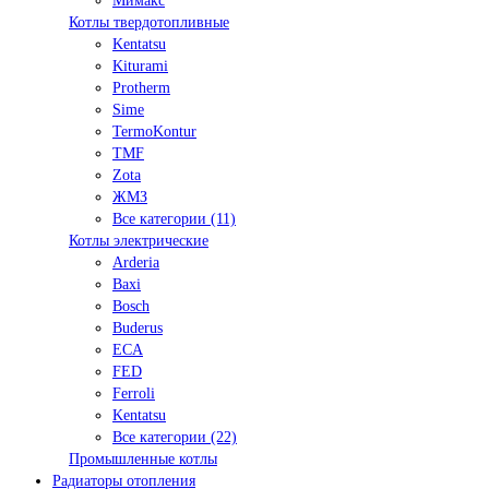
Мимакс
Котлы твердотопливные
Kentatsu
Kiturami
Protherm
Sime
TermoKontur
TMF
Zota
ЖМЗ
Все категории (11)
Котлы электрические
Arderia
Baxi
Bosch
Buderus
ECA
FED
Ferroli
Kentatsu
Все категории (22)
Промышленные котлы
Радиаторы отопления