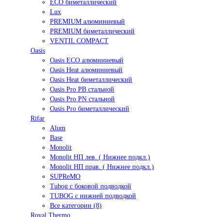
ECO биметаллический
Lux
PREMIUM алюминиевый
PREMIUM биметаллический
VENTIL COMPACT
Oasis
Oasis ECO алюминиевый
Oasis Heat алюминиевый
Oasis Heat биметаллический
Oasis Pro PB стальной
Oasis Pro PN стальной
Oasis Pro биметаллический
Rifar
Alum
Base
Monolit
Monolit НП лев. ( Нижнее подкл.)
Monolit НП прав. ( Нижнее подкл.)
SUPReMO
Tubog с боковой подводкой
TUBOG с нижней подводкой
Все категории (8)
Royal Thermo