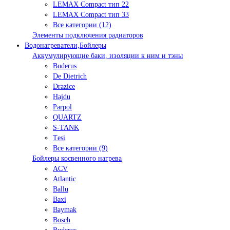
LEMAX Compact тип 22
LEMAX Compact тип 33
Все категории (12)
Элементы подключения радиаторов
Водонагреватели,Бойлеры
Аккумулирующие баки, изоляции к ним и тэны
Buderus
De Dietrich
Drazice
Hajdu
Parpol
QUARTZ
S-TANK
Tеsi
Все категории (9)
Бойлеры косвенного нагрева
ACV
Atlantic
Ballu
Baxi
Baymak
Bosch