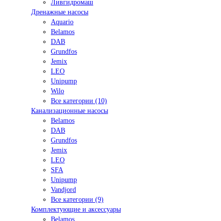
Ливгидромаш
Дренажные насосы
Aquario
Belamos
DAB
Grundfos
Jemix
LEO
Unipump
Wilo
Все категории (10)
Канализационные насосы
Belamos
DAB
Grundfos
Jemix
LEO
SFA
Unipump
Vandjord
Все категории (9)
Комплектующие и аксессуары
Belamos