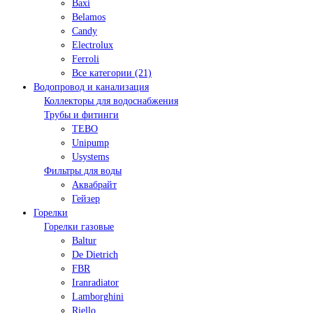
Baxi
Belamos
Candy
Electrolux
Ferroli
Все категории (21)
Водопровод и канализация
Коллекторы для водоснабжения
Трубы и фитинги
TEBO
Unipump
Usystems
Фильтры для воды
Аквабрайт
Гейзер
Горелки
Горелки газовые
Baltur
De Dietrich
FBR
Iranradiator
Lamborghini
Riello