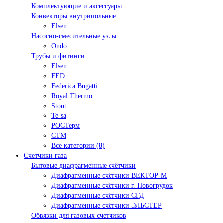
Комплектующие и аксессуары
Конвекторы внутрипольные
Elsen
Насосно-смесительные узлы
Ondo
Трубы и фитинги
Elsen
FED
Federica Bugatti
Royal Thermo
Stout
Te-sa
РОСТерм
СТМ
Все категории (8)
Счетчики газа
Бытовые диафрагменные счётчики
Диафрагменные счётчики ВЕКТОР-М
Диафрагменные счётчики г. Новогрудок
Диафрагменные счётчики СГД
Диафрагменные счётчики ЭЛЬСТЕР
Обвязки для газовых счетчиков