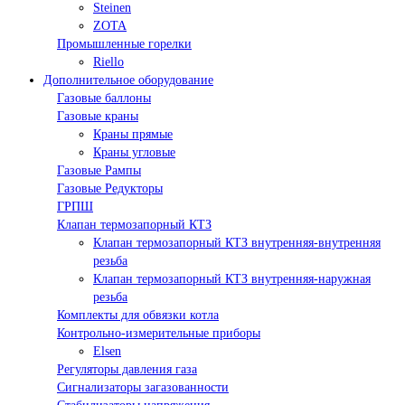
Steinen
ZOTA
Промышленные горелки
Riello
Дополнительное оборудование
Газовые баллоны
Газовые краны
Краны прямые
Краны угловые
Газовые Рампы
Газовые Редукторы
ГРПШ
Клапан термозапорный КТЗ
Клапан термозапорный КТЗ внутренняя-внутренняя
резьба
Клапан термозапорный КТЗ внутренняя-наружная
резьба
Комплекты для обвязки котла
Контрольно-измерительные приборы
Elsen
Регуляторы давления газа
Сигнализаторы загазованности