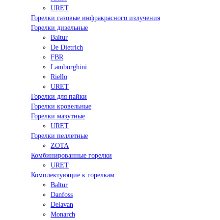
URET
Горелки газовые инфракрасного излучения
Горелки дизельные
Baltur
De Dietrich
FBR
Lamborghini
Riello
URET
Горелки для пайки
Горелки кровельные
Горелки мазутные
URET
Горелки пеллетные
ZOTA
Комбинированные горелки
URET
Комплектующие к горелкам
Baltur
Danfoss
Delavan
Monarch