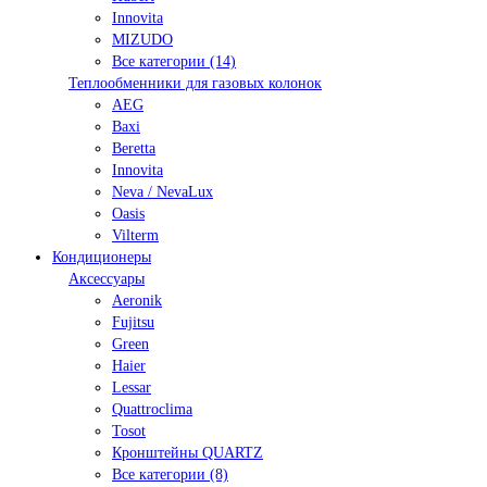
Innovita
MIZUDO
Все категории (14)
Теплообменники для газовых колонок
AEG
Baxi
Beretta
Innovita
Neva / NevaLux
Oasis
Vilterm
Кондиционеры
Аксессуары
Aeronik
Fujitsu
Green
Haier
Lessar
Quattroclima
Tosot
Кронштейны QUARTZ
Все категории (8)