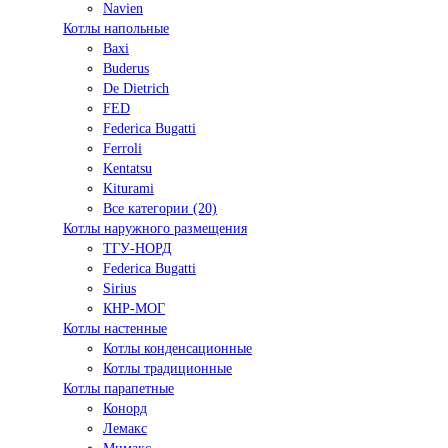
Navien
Котлы напольные
Baxi
Buderus
De Dietrich
FED
Federica Bugatti
Ferroli
Kentatsu
Kiturami
Все категории (20)
Котлы наружного размещения
ТГУ-НОРД
Federica Bugatti
Sirius
КНР-МОГ
Котлы настенные
Котлы конденсационные
Котлы традиционные
Котлы парапетные
Конорд
Лемакс