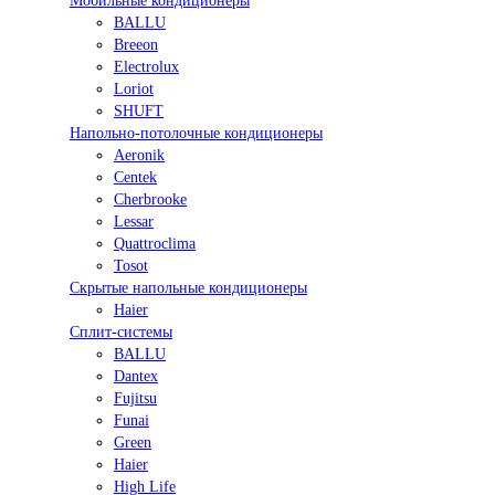
Мобильные кондиционеры
BALLU
Breeon
Electrolux
Loriot
SHUFT
Напольно-потолочные кондиционеры
Aeronik
Centek
Cherbrooke
Lessar
Quattroclima
Tosot
Скрытые напольные кондиционеры
Haier
Сплит-системы
BALLU
Dantex
Fujitsu
Funai
Green
Haier
High Life