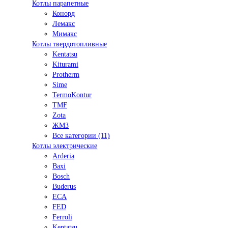
Котлы парапетные
Конорд
Лемакс
Мимакс
Котлы твердотопливные
Kentatsu
Kiturami
Protherm
Sime
TermoKontur
TMF
Zota
ЖМЗ
Все категории (11)
Котлы электрические
Arderia
Baxi
Bosch
Buderus
ECA
FED
Ferroli
Kentatsu