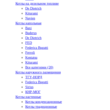
Котлы на дизельном топливе
De Dietrich
Kiturami
Navien
Котлы напольные
Baxi
Buderus
De Dietrich
FED
Federica Bugatti
Ferroli
Kentatsu
Kiturami
Все категории (20)
Котлы наружного размещения
ТГУ-НОРД
Federica Bugatti
Sirius
КНР-МОГ
Котлы настенные
Котлы конденсационные
Котлы традиционные