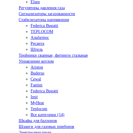
Elsen
Регуляторы давления газа
Сигнализаторы загазованности
Стабилизаторы напряжения
Federica Bugatti
TEPLOCOM
Альбатрос
Ресанта
Штиль
Тройники сварные, фитинги стальные
Управление котлом
Ariston
Buderus
Cewal
Fantini
Federica Bugatti
Imit
MyHeat
Teplocom
Все категории (14)
Шкафы для баллонов
Шланги для газовых приборов
Электродвигатели