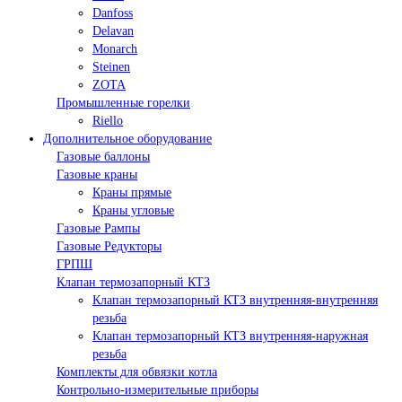
Danfoss
Delavan
Monarch
Steinen
ZOTA
Промышленные горелки
Riello
Дополнительное оборудование
Газовые баллоны
Газовые краны
Краны прямые
Краны угловые
Газовые Рампы
Газовые Редукторы
ГРПШ
Клапан термозапорный КТЗ
Клапан термозапорный КТЗ внутренняя-внутренняя
резьба
Клапан термозапорный КТЗ внутренняя-наружная
резьба
Комплекты для обвязки котла
Контрольно-измерительные приборы