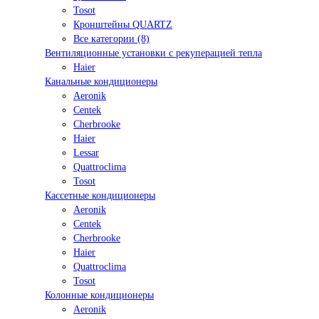
Tosot
Кронштейны QUARTZ
Все категории (8)
Вентиляционные установки с рекуперацией тепла
Haier
Канальные кондиционеры
Aeronik
Centek
Cherbrooke
Haier
Lessar
Quattroclima
Tosot
Кассетные кондиционеры
Aeronik
Centek
Cherbrooke
Haier
Quattroclima
Tosot
Колонные кондиционеры
Aeronik