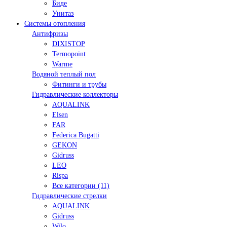
Биде
Унитаз
Системы отопления
Антифризы
DIXISTOP
Termopoint
Warme
Водяной теплый пол
Фитинги и трубы
Гидравлические коллекторы
AQUALINK
Elsen
FAR
Federica Bugatti
GEKON
Gidruss
LEO
Rispa
Все категории (11)
Гидравлические стрелки
AQUALINK
Gidruss
Wilo