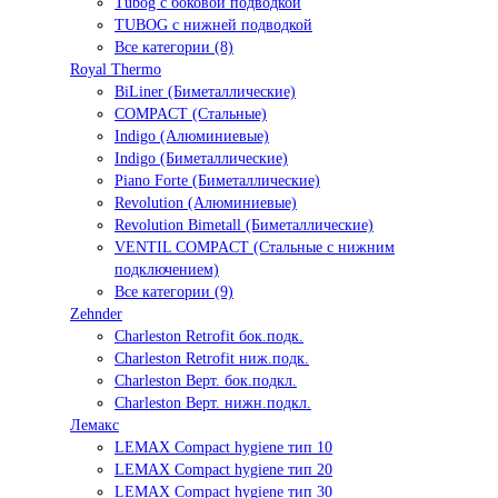
Tubog с боковой подводкой
TUBOG с нижней подводкой
Все категории (8)
Royal Thermo
BiLiner (Биметаллические)
COMPACT (Стальные)
Indigo (Алюминиевые)
Indigo (Биметаллические)
Piano Forte (Биметаллические)
Revolution (Алюминиевые)
Revolution Bimetall (Биметаллические)
VENTIL COMPACT (Стальные с нижним
подключением)
Все категории (9)
Zehnder
Charleston Retrofit бок.подк.
Charleston Retrofit ниж.подк.
Charleston Верт. бок.подкл.
Charleston Верт. нижн.подкл.
Лемакс
LEMAX Compact hygiene тип 10
LEMAX Compact hygiene тип 20
LEMAX Compact hygiene тип 30