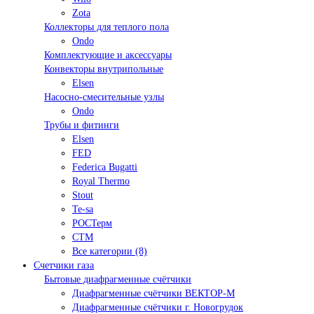
Zota
Коллекторы для теплого пола
Ondo
Комплектующие и аксессуары
Конвекторы внутрипольные
Elsen
Насосно-смесительные узлы
Ondo
Трубы и фитинги
Elsen
FED
Federica Bugatti
Royal Thermo
Stout
Te-sa
РОСТерм
СТМ
Все категории (8)
Счетчики газа
Бытовые диафрагменные счётчики
Диафрагменные счётчики ВЕКТОР-М
Диафрагменные счётчики г. Новогрудок