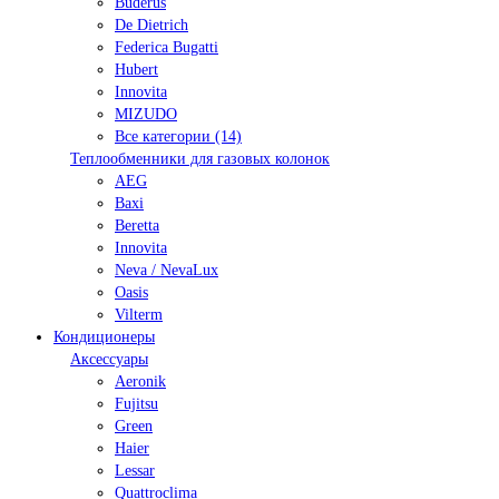
Buderus
De Dietrich
Federica Bugatti
Hubert
Innovita
MIZUDO
Все категории (14)
Теплообменники для газовых колонок
AEG
Baxi
Beretta
Innovita
Neva / NevaLux
Oasis
Vilterm
Кондиционеры
Аксессуары
Aeronik
Fujitsu
Green
Haier
Lessar
Quattroclima