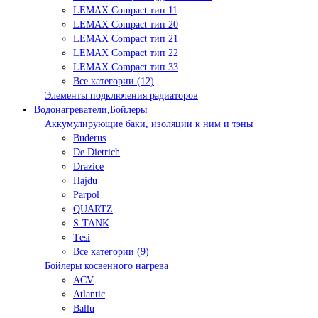
LEMAX Compact тип 11
LEMAX Compact тип 20
LEMAX Compact тип 21
LEMAX Compact тип 22
LEMAX Compact тип 33
Все категории (12)
Элементы подключения радиаторов
Водонагреватели,Бойлеры
Аккумулирующие баки, изоляции к ним и тэны
Buderus
De Dietrich
Drazice
Hajdu
Parpol
QUARTZ
S-TANK
Tеsi
Все категории (9)
Бойлеры косвенного нагрева
ACV
Atlantic
Ballu