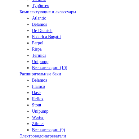
Турботех
Комплектующие и аксессуары
Atlantic
Belamos
De Dietrich
Federica Bugatti
Parpol
Rispa
Termica
Unipump
Все категории (10)
Расширительные баки
Belamos
Flamco
Oasis
Reflex
Stout
Unipump
Wester
Zilmet
Все категории (9)
Электроводонагреватели