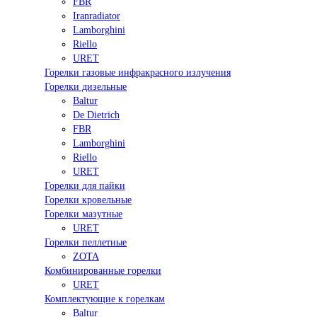
FBR
Iranradiator
Lamborghini
Riello
URET
Горелки газовые инфракрасного излучения
Горелки дизельные
Baltur
De Dietrich
FBR
Lamborghini
Riello
URET
Горелки для пайки
Горелки кровельные
Горелки мазутные
URET
Горелки пеллетные
ZOTA
Комбинированные горелки
URET
Комплектующие к горелкам
Baltur