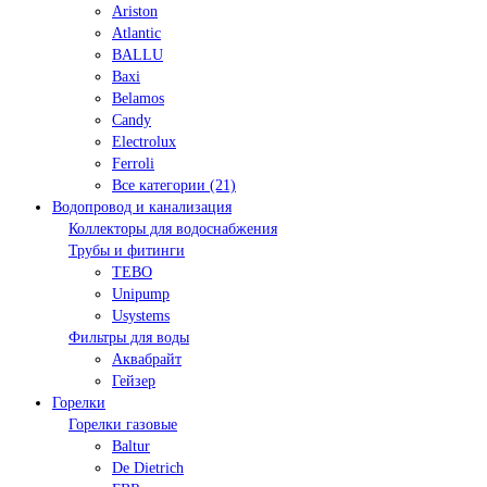
Ariston
Atlantic
BALLU
Baxi
Belamos
Candy
Electrolux
Ferroli
Все категории (21)
Водопровод и канализация
Коллекторы для водоснабжения
Трубы и фитинги
TEBO
Unipump
Usystems
Фильтры для воды
Аквабрайт
Гейзер
Горелки
Горелки газовые
Baltur
De Dietrich