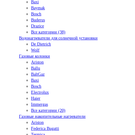
Baxi
Baymak
Bosch
Buderus
Drazice
Все категории (38)
Водонагреватели для солнечной установки
De Dietrich
Wolf
Газовые колонки
Ariston
Ballu
BaltGaz
Baxi
Bosсh
Electrolux
Haier
Immergas
Все категории (20)
Газовые накопительные нагреватели
Ariston
Federica Bugatti
Termica