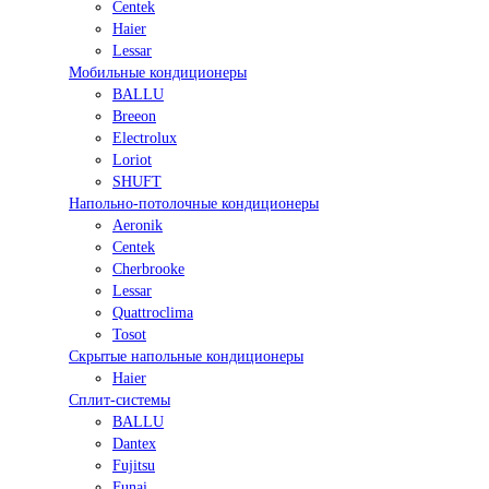
Centek
Haier
Lessar
Мобильные кондиционеры
BALLU
Breeon
Electrolux
Loriot
SHUFT
Напольно-потолочные кондиционеры
Aeronik
Centek
Cherbrooke
Lessar
Quattroclima
Tosot
Скрытые напольные кондиционеры
Haier
Сплит-системы
BALLU
Dantex
Fujitsu
Funai