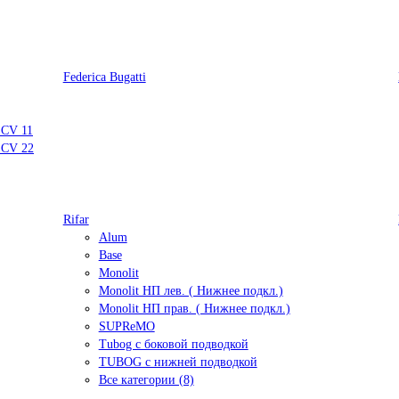
Federica Bugatti
 CV 11
 CV 22
Rifar
Alum
Base
Monolit
Monolit НП лев. ( Нижнее подкл.)
Monolit НП прав. ( Нижнее подкл.)
SUPReMO
Tubog с боковой подводкой
TUBOG с нижней подводкой
Все категории (8)