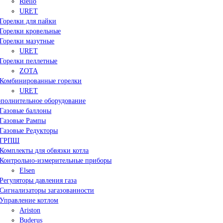
Riello
URET
Горелки для пайки
Горелки кровельные
Горелки мазутные
URET
Горелки пеллетные
ZOTA
Комбинированные горелки
URET
полнительное оборудование
Газовые баллоны
Газовые Рампы
Газовые Редукторы
ГРПШ
Комплекты для обвязки котла
Контрольно-измерительные приборы
Elsen
Регуляторы давления газа
Сигнализаторы загазованности
Управление котлом
Ariston
Buderus