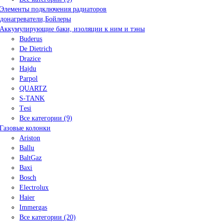
Элементы подключения радиаторов
донагреватели,Бойлеры
Аккумулирующие баки, изоляции к ним и тэны
Buderus
De Dietrich
Drazice
Hajdu
Parpol
QUARTZ
S-TANK
Tеsi
Все категории (9)
Газовые колонки
Ariston
Ballu
BaltGaz
Baxi
Bosсh
Electrolux
Haier
Immergas
Все категории (20)