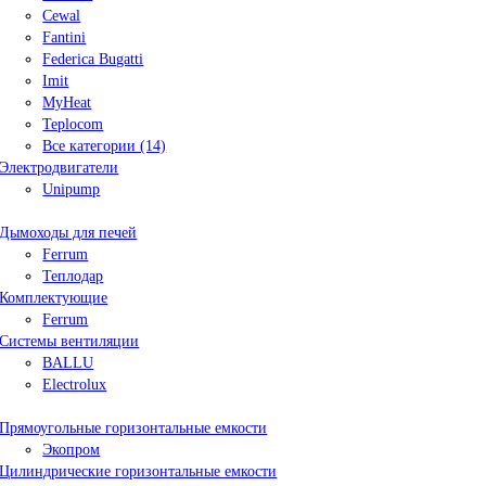
Cewal
Fantini
Federica Bugatti
Imit
MyHeat
Teplocom
Все категории (14)
Электродвигатели
Unipump
Дымоходы для печей
Ferrum
Теплодар
Комплектующие
Ferrum
Системы вентиляции
BALLU
Electrolux
Прямоугольные горизонтальные емкости
Экопром
Цилиндрические горизонтальные емкости