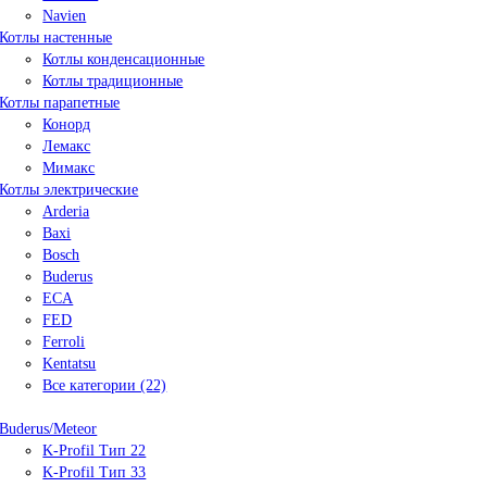
Navien
Котлы настенные
Котлы конденсационные
Котлы традиционные
Котлы парапетные
Конорд
Лемакс
Мимакс
Котлы электрические
Arderia
Baxi
Bosch
Buderus
ECA
FED
Ferroli
Kentatsu
Все категории (22)
Buderus/Meteor
K-Profil Тип 22
K-Profil Тип 33