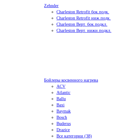
Zehnder
Charleston Retrofit бок.подк.
Charleston Retrofit ниж.подк.
Charleston Верт. бок.подкл.
Charleston Верт. нижн.подкл.
Бойлеры косвенного нагрева
ACV
Atlantic
Ballu
Baxi
Baymak
Bosch
Buderus
Drazice
Все категории (38)