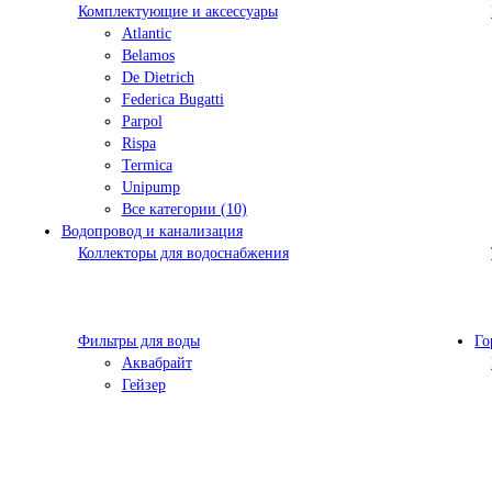
Комплектующие и аксессуары
Atlantic
Belamos
De Dietrich
Federica Bugatti
Parpol
Rispa
Termica
Unipump
Все категории (10)
Водопровод и канализация
Коллекторы для водоснабжения
Фильтры для воды
Го
Аквабрайт
Гейзер