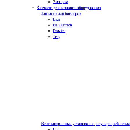
Экопром
Запчасти для газового оборудования
Запчасти для бойлеров
Baxi
De Dietrich
Drazice
Tesy
Вентиляционные установки с рекуперацией тепла
Haier