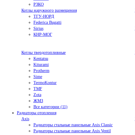
РЗКО
Котлы наружного размещения
ТГУ-НОРД
Federica Bugatti
Sirius
КНР-МОГ
Котлы твердотопливные
Kentatsu
Kiturami
Protherm
Sime
TermoKontur
TMF
Zota
ЖМЗ
Все категории (11)
Радиаторы отопления
Axis
Радиаторы стальные панельные Axis Classic
Радиаторы стальные панельные Axis Ventil