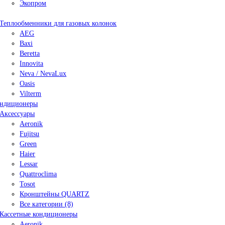
Экопром
Теплообменники для газовых колонок
AEG
Baxi
Beretta
Innovita
Neva / NevaLux
Oasis
Vilterm
ндиционеры
Аксессуары
Aeronik
Fujitsu
Green
Haier
Lessar
Quattroclima
Tosot
Кронштейны QUARTZ
Все категории (8)
Кассетные кондиционеры
Aeronik