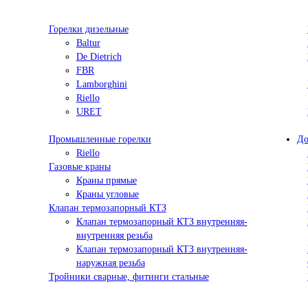
Горелки дизельные
Baltur
De Dietrich
FBR
Lamborghini
Riello
URET
Промышленные горелки
До
Riello
Газовые краны
Краны прямые
Краны угловые
Клапан термозапорный КТЗ
Клапан термозапорный КТЗ внутренняя-
внутренняя резьба
Клапан термозапорный КТЗ внутренняя-
наружная резьба
Тройники сварные, фитинги стальные