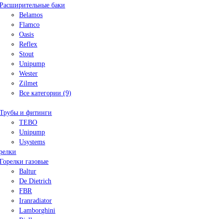
Расширительные баки
Belamos
Flamco
Oasis
Reflex
Stout
Unipump
Wester
Zilmet
Все категории (9)
Трубы и фитинги
TEBO
Unipump
Usystems
релки
Горелки газовые
Baltur
De Dietrich
FBR
Iranradiator
Lamborghini