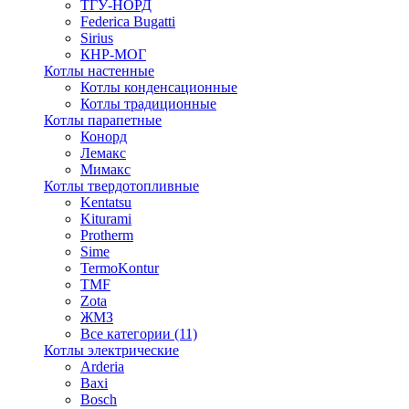
ТГУ-НОРД
Federica Bugatti
Sirius
КНР-МОГ
Котлы настенные
Котлы конденсационные
Котлы традиционные
Котлы парапетные
Конорд
Лемакс
Мимакс
Котлы твердотопливные
Kentatsu
Kiturami
Protherm
Sime
TermoKontur
TMF
Zota
ЖМЗ
Все категории (11)
Котлы электрические
Arderia
Baxi
Bosch