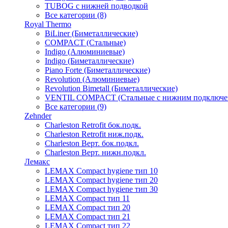
TUBOG с нижней подводкой
Все категории (8)
Royal Thermo
BiLiner (Биметаллические)
COMPACT (Стальные)
Indigo (Алюминиевые)
Indigo (Биметаллические)
Piano Forte (Биметаллические)
Revolution (Алюминиевые)
Revolution Bimetall (Биметаллические)
VENTIL COMPACT (Стальные с нижним подключе
Все категории (9)
Zehnder
Charleston Retrofit бок.подк.
Charleston Retrofit ниж.подк.
Charleston Верт. бок.подкл.
Charleston Верт. нижн.подкл.
Лемакс
LEMAX Compact hygiene тип 10
LEMAX Compact hygiene тип 20
LEMAX Compact hygiene тип 30
LEMAX Compact тип 11
LEMAX Compact тип 20
LEMAX Compact тип 21
LEMAX Compact тип 22