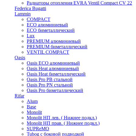
Радиаторы отопления EVRA Ventil Compact CV 22
Federica Bugatti
Lammin
COMPACT
ECO алюминиевый
ECO биметаллический
Lux
PREMIUM алюминиевый
PREMIUM биметаллический
VENTIL COMPACT
Oasis
Oasis ECO алюминиевый
Oasis Heat алюминиевый
Oasis Heat биметаллический
Oasis Pro PB стальной
Oasis Pro PN стальной
Oasis Pro биметаллический
Rifar
Alum
Base
Monolit
Monolit НП лев. ( Нижнее подкл.)
Monolit НП прав. ( Нижнее подкл.)
SUPReMO
Tubog с боковой подводкой