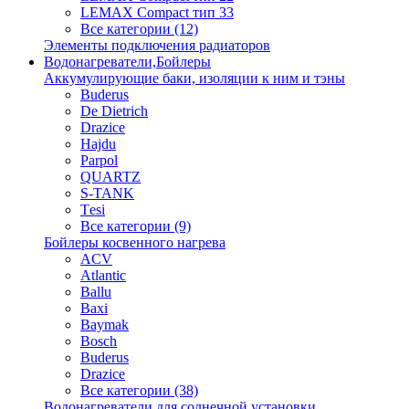
LEMAX Compact тип 33
Все категории (12)
Элементы подключения радиаторов
Водонагреватели,Бойлеры
Аккумулирующие баки, изоляции к ним и тэны
Buderus
De Dietrich
Drazice
Hajdu
Parpol
QUARTZ
S-TANK
Tеsi
Все категории (9)
Бойлеры косвенного нагрева
ACV
Atlantic
Ballu
Baxi
Baymak
Bosch
Buderus
Drazice
Все категории (38)
Водонагреватели для солнечной установки