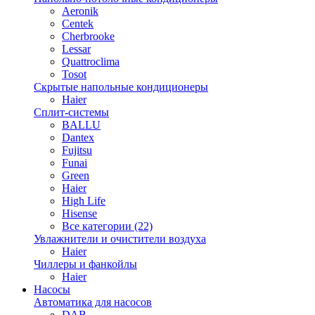
Aeronik
Centek
Cherbrooke
Lessar
Quattroclima
Tosot
Скрытые напольные кондиционеры
Haier
Сплит-системы
BALLU
Dantex
Fujitsu
Funai
Green
Haier
High Life
Hisense
Все категории (22)
Увлажнители и очистители воздуха
Haier
Чиллеры и фанкойлы
Haier
Насосы
Автоматика для насосов
DAB