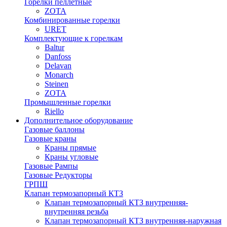
Горелки пеллетные
ZOTA
Комбинированные горелки
URET
Комплектующие к горелкам
Baltur
Danfoss
Delavan
Monarch
Steinen
ZOTA
Промышленные горелки
Riello
Дополнительное оборудование
Газовые баллоны
Газовые краны
Краны прямые
Краны угловые
Газовые Рампы
Газовые Редукторы
ГРПШ
Клапан термозапорный КТЗ
Клапан термозапорный КТЗ внутренняя-
внутренняя резьба
Клапан термозапорный КТЗ внутренняя-наружная