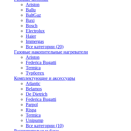
Ariston
Ballu
BaltGaz
Baxi
Bosсh
Electrolux
Haier
Immergas
Все категории (20)
Газовые накопительные нагреватели
Ariston
Federica Bugatti
Termica
Турботех
Комплектующие и аксессуары
Atlantic
Belamos
De Dietrich
Federica Bugatti
Parpol
Rispa
Termica
Unipump
Все категории (10)
Расширительные баки