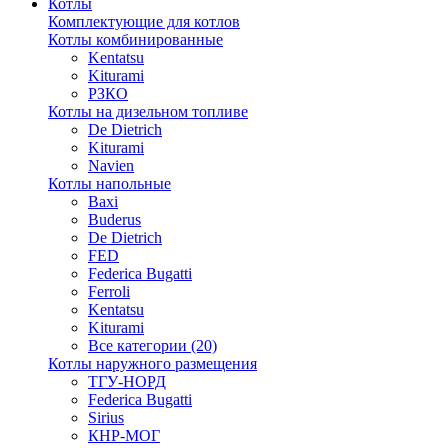
Котлы
Комплектующие для котлов
Котлы комбинированные
Kentatsu
Kiturami
РЗКО
Котлы на дизельном топливе
De Dietrich
Kiturami
Navien
Котлы напольные
Baxi
Buderus
De Dietrich
FED
Federica Bugatti
Ferroli
Kentatsu
Kiturami
Все категории (20)
Котлы наружного размещения
ТГУ-НОРД
Federica Bugatti
Sirius
КНР-МОГ