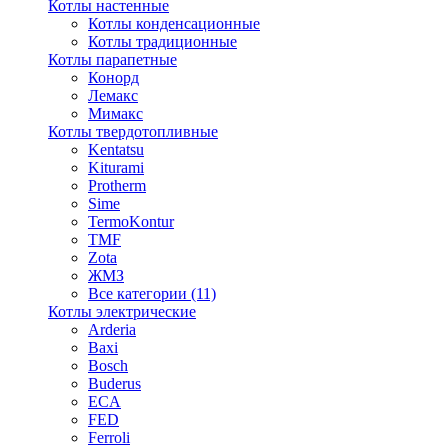
Котлы настенные
Котлы конденсационные
Котлы традиционные
Котлы парапетные
Конорд
Лемакс
Мимакс
Котлы твердотопливные
Kentatsu
Kiturami
Protherm
Sime
TermoKontur
TMF
Zota
ЖМЗ
Все категории (11)
Котлы электрические
Arderia
Baxi
Bosch
Buderus
ECA
FED
Ferroli