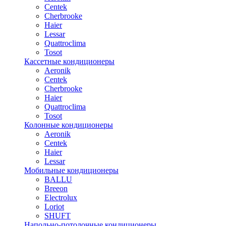
Centek
Cherbrooke
Haier
Lessar
Quattroclima
Tosot
Кассетные кондиционеры
Aeronik
Centek
Cherbrooke
Haier
Quattroclima
Tosot
Колонные кондиционеры
Aeronik
Centek
Haier
Lessar
Мобильные кондиционеры
BALLU
Breeon
Electrolux
Loriot
SHUFT
Напольно-потолочные кондиционеры