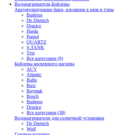
Водонагреватели,Бойлеры
Аккумулирующие баки, изоляции к ним и тэны
Buderus
De Dietrich
Drazice
Hajdu
Parpol
QUARTZ
S-TANK
Tеsi
Все категории (9)
Бойлеры косвенного нагрева
ACV
Atlantic
Ballu
Baxi
Baymak
Bosch
Buderus
Drazice
Все категории (38)
Водонагреватели для солнечной установки
De Dietrich
Wolf
Газовые колонки