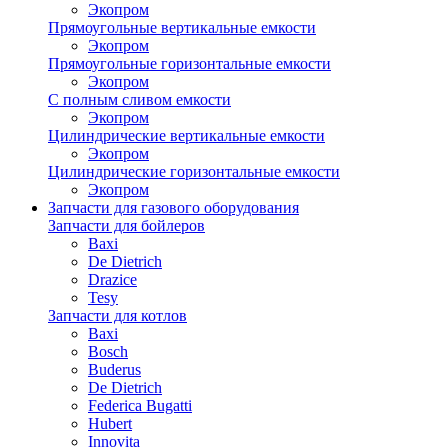
Экопром
Прямоугольные вертикальные емкости
Экопром
Прямоугольные горизонтальные емкости
Экопром
С полным сливом емкости
Экопром
Цилиндрические вертикальные емкости
Экопром
Цилиндрические горизонтальные емкости
Экопром
Запчасти для газового оборудования
Запчасти для бойлеров
Baxi
De Dietrich
Drazice
Tesy
Запчасти для котлов
Baxi
Bosch
Buderus
De Dietrich
Federica Bugatti
Hubert
Innovita