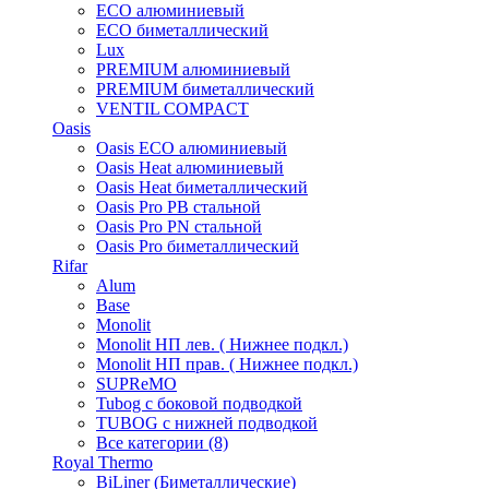
ECO алюминиевый
ECO биметаллический
Lux
PREMIUM алюминиевый
PREMIUM биметаллический
VENTIL COMPACT
Oasis
Oasis ECO алюминиевый
Oasis Heat алюминиевый
Oasis Heat биметаллический
Oasis Pro PB стальной
Oasis Pro PN стальной
Oasis Pro биметаллический
Rifar
Alum
Base
Monolit
Monolit НП лев. ( Нижнее подкл.)
Monolit НП прав. ( Нижнее подкл.)
SUPReMO
Tubog с боковой подводкой
TUBOG с нижней подводкой
Все категории (8)
Royal Thermo
BiLiner (Биметаллические)