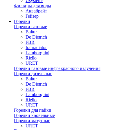
Usystems
Фильтры для воды
Аквабрайт
Гейзер
Горелки
Горелки газовые
Baltur
De Dietrich
FBR
Iranradiator
Lamborghini
Riello
URET
Горелки газовые инфракрасного излучения
Горелки дизельные
Baltur
De Dietrich
FBR
Lamborghini
Riello
URET
Горелки для пайки
Горелки кровельные
Горелки мазутные
URET