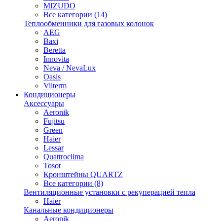
MIZUDO
Все категории (14)
Теплообменники для газовых колонок
AEG
Baxi
Beretta
Innovita
Neva / NevaLux
Oasis
Vilterm
Кондиционеры
Аксессуары
Aeronik
Fujitsu
Green
Haier
Lessar
Quattroclima
Tosot
Кронштейны QUARTZ
Все категории (8)
Вентиляционные установки с рекуперацией тепла
Haier
Канальные кондиционеры
Aeronik