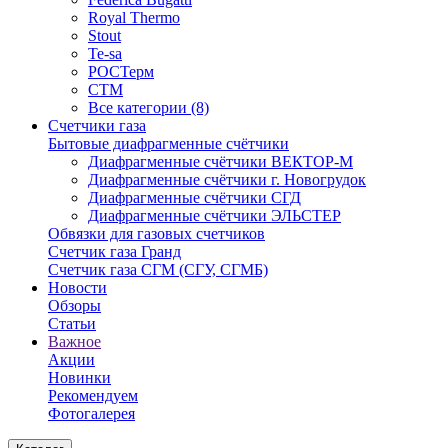
Royal Thermo
Stout
Te-sa
РОСТерм
СТМ
Все категории (8)
Счетчики газа
Бытовые диафрагменные счётчики
Диафрагменные счётчики ВЕКТОР-М
Диафрагменные счётчики г. Новогрудок
Диафрагменные счётчики СГД
Диафрагменные счётчики ЭЛЬСТЕР
Обвязки для газовых счетчиков
Счетчик газа Гранд
Счетчик газа СГМ (СГУ, СГМБ)
Новости
Обзоры
Статьи
Важное
Акции
Новинки
Рекомендуем
Фотогалерея