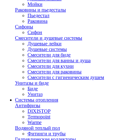
Мойки
Раковины и пьедесталы
Пьедестал
Раковина
Сифоны
Сифон
Смесители и душевые системы
Душевые лейки
Душевые системы
Смесители для биде
Смесители для ванны и душа
Смесители для кухни
Смесители для раковины
Смесители с гигиеническим душем
Унитазы и биде
Биде
Унитаз
Системы отопления
Антифризы
DIXISTOP
Termopoint
Warme
Водяной теплый пол
Фитинги и трубы
Гидравлические коллекторы