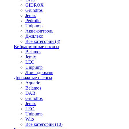
GIDROX
Grundfos
Jemix
Pedrollo
Unipump
Акваконтроль
Джилекс
Все категории (8)
Вибрационные насосы
Belamos
Jemix
LEO
Unipump
Ливгидромаш
Дренажные насосы
Aquario
Belamos
DAB
Grundfos
Jemix
LEO
Unipump
Wilo
Все категории (10)