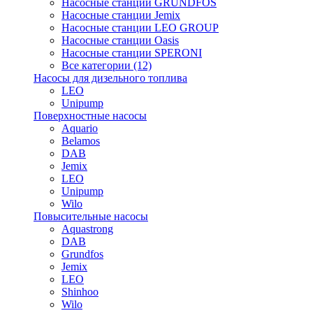
Насосные станции GRUNDFOS
Насосные станции Jemix
Насосные станции LEO GROUP
Насосные станции Oasis
Насосные станции SPERONI
Все категории (12)
Насосы для дизельного топлива
LEO
Unipump
Поверхностные насосы
Aquario
Belamos
DAB
Jemix
LEO
Unipump
Wilo
Повысительные насосы
Aquastrong
DAB
Grundfos
Jemix
LEO
Shinhoo
Wilo