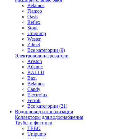
Belamos
Flamco
Oasis
Reflex
Stout
Unipump
Wester
Zilmet
Все категории (9)
Электроводонагреватели
Ariston
Atlantic
BALLU
Baxi
Belamos
Candy
Electrolux
Ferroli
Все категории (21)
Водопровод и канализация
Коллекторы для водоснабжения
Трубы и фитинги
TEBO
Unipump