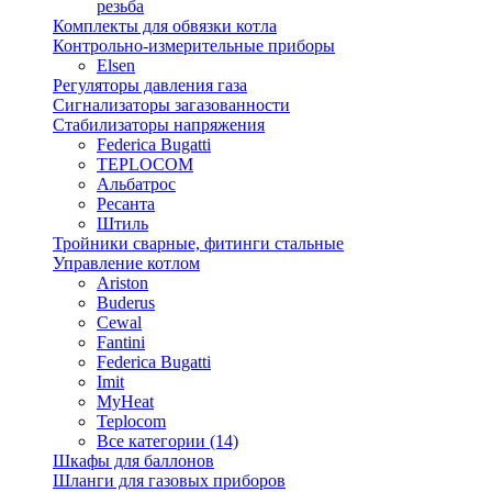
резьба
Комплекты для обвязки котла
Контрольно-измерительные приборы
Elsen
Регуляторы давления газа
Сигнализаторы загазованности
Стабилизаторы напряжения
Federica Bugatti
TEPLOCOM
Альбатрос
Ресанта
Штиль
Тройники сварные, фитинги стальные
Управление котлом
Ariston
Buderus
Cewal
Fantini
Federica Bugatti
Imit
MyHeat
Teplocom
Все категории (14)
Шкафы для баллонов
Шланги для газовых приборов