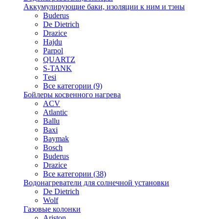
Аккумулирующие баки, изоляции к ним и тэны
Buderus
De Dietrich
Drazice
Hajdu
Parpol
QUARTZ
S-TANK
Tеsi
Все категории (9)
Бойлеры косвенного нагрева
ACV
Atlantic
Ballu
Baxi
Baymak
Bosch
Buderus
Drazice
Все категории (38)
Водонагреватели для солнечной установки
De Dietrich
Wolf
Газовые колонки
Ariston