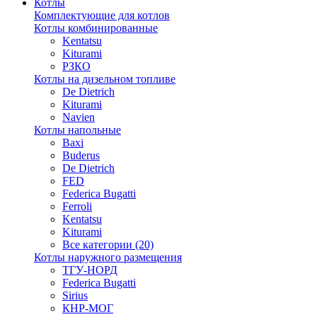
Котлы
Комплектующие для котлов
Котлы комбинированные
Kentatsu
Kiturami
РЗКО
Котлы на дизельном топливе
De Dietrich
Kiturami
Navien
Котлы напольные
Baxi
Buderus
De Dietrich
FED
Federica Bugatti
Ferroli
Kentatsu
Kiturami
Все категории (20)
Котлы наружного размещения
ТГУ-НОРД
Federica Bugatti
Sirius
КНР-МОГ