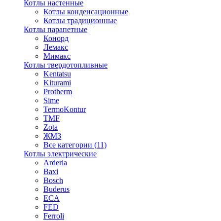
Котлы настенные
Котлы конденсационные
Котлы традиционные
Котлы парапетные
Конорд
Лемакс
Мимакс
Котлы твердотопливные
Kentatsu
Kiturami
Protherm
Sime
TermoKontur
TMF
Zota
ЖМЗ
Все категории (11)
Котлы электрические
Arderia
Baxi
Bosch
Buderus
ECA
FED
Ferroli