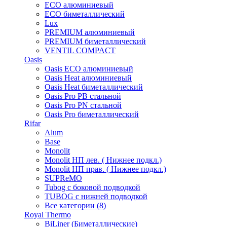
ECO алюминиевый
ECO биметаллический
Lux
PREMIUM алюминиевый
PREMIUM биметаллический
VENTIL COMPACT
Oasis
Oasis ECO алюминиевый
Oasis Heat алюминиевый
Oasis Heat биметаллический
Oasis Pro PB стальной
Oasis Pro PN стальной
Oasis Pro биметаллический
Rifar
Alum
Base
Monolit
Monolit НП лев. ( Нижнее подкл.)
Monolit НП прав. ( Нижнее подкл.)
SUPReMO
Tubog с боковой подводкой
TUBOG с нижней подводкой
Все категории (8)
Royal Thermo
BiLiner (Биметаллические)