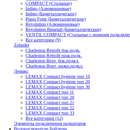
COMPACT (Стальные)
Indigo (Алюминиевые)
Indigo (Биметаллические)
Piano Forte (Биметаллические)
Revolution (Алюминиевые)
Revolution Bimetall (Биметаллические)
VENTIL COMPACT (Стальные с нижним подключе
Все категории (9)
Zehnder
Charleston Retrofit бок.подк.
Charleston Retrofit ниж.подк.
Charleston Верт. бок.подкл.
Charleston Верт. нижн.подкл.
Лемакс
LEMAX Compact hygiene тип 10
LEMAX Compact hygiene тип 20
LEMAX Compact hygiene тип 30
LEMAX Compact тип 11
LEMAX Compact тип 20
LEMAX Compact тип 21
LEMAX Compact тип 22
LEMAX Compact тип 33
Все категории (12)
Элементы подключения радиаторов
Водонагреватели,Бойлеры