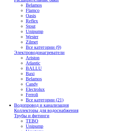
Belamos
Flamco
Oasis
Reflex
Stout
Unipump
Wester
Zilmet
Все категории (9)
Электроводонагреватели
Ariston
Atlantic
BALLU
Baxi
Belamos
Candy
Electrolux
Ferroli
Все категории (21)
Водопровод и канализация
Коллекторы для водоснабжения
Трубы и фитинги
TEBO
Unipump