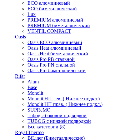
ECO алюминиевый
ECO биметаллический
Lux
PREMIUM алюминиевый
PREMIUM биметаллический
VENTIL COMPACT
Oasis
Oasis ECO алюминиевый
Oasis Heat алюминиевый
Oasis Heat биметаллический
Oasis Pro PB стальной
Oasis Pro PN стальной
Oasis Pro биметаллический
Rifar
Alum
Base
Monolit
Monolit НП лев. ( Нижнее подкл.)
Monolit НП прав. ( Нижнее подкл.)
SUPReMO
Tubog с боковой подводкой
TUBOG с нижней подводкой
Все категории (8)
Royal Thermo
BiLiner (Биметаллические)