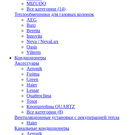
MIZUDO
Все категории (14)
Теплообменники для газовых колонок
AEG
Baxi
Beretta
Innovita
Neva / NevaLux
Oasis
Vilterm
Кондиционеры
Аксессуары
Aeronik
Fujitsu
Green
Haier
Lessar
Quattroclima
Tosot
Кронштейны QUARTZ
Все категории (8)
Вентиляционные установки с рекуперацией тепла
Haier
Канальные кондиционеры
Aeronik