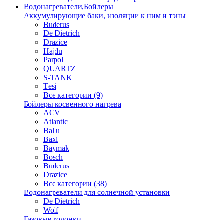
Водонагреватели,Бойлеры
Аккумулирующие баки, изоляции к ним и тэны
Buderus
De Dietrich
Drazice
Hajdu
Parpol
QUARTZ
S-TANK
Tеsi
Все категории (9)
Бойлеры косвенного нагрева
ACV
Atlantic
Ballu
Baxi
Baymak
Bosch
Buderus
Drazice
Все категории (38)
Водонагреватели для солнечной установки
De Dietrich
Wolf
Газовые колонки