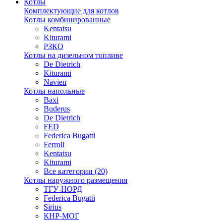
Котлы
Комплектующие для котлов
Котлы комбинированные
Kentatsu
Kiturami
РЗКО
Котлы на дизельном топливе
De Dietrich
Kiturami
Navien
Котлы напольные
Baxi
Buderus
De Dietrich
FED
Federica Bugatti
Ferroli
Kentatsu
Kiturami
Все категории (20)
Котлы наружного размещения
ТГУ-НОРД
Federica Bugatti
Sirius
КНР-МОГ