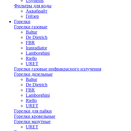
Usystems
Фильтры для воды
Аквабрайт
Гейзер
Горелки
Горелки газовые
Baltur
De Dietrich
FBR
Iranradiator
Lamborghini
Riello
URET
Горелки газовые инфракрасного излучения
Горелки дизельные
Baltur
De Dietrich
FBR
Lamborghini
Riello
URET
Горелки для пайки
Горелки кровельные
Горелки мазутные
URET