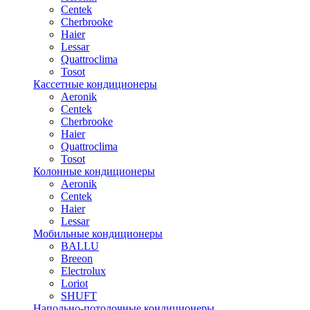
Centek
Cherbrooke
Haier
Lessar
Quattroclima
Tosot
Кассетные кондиционеры
Aeronik
Centek
Cherbrooke
Haier
Quattroclima
Tosot
Колонные кондиционеры
Aeronik
Centek
Haier
Lessar
Мобильные кондиционеры
BALLU
Breeon
Electrolux
Loriot
SHUFT
Напольно-потолочные кондиционеры