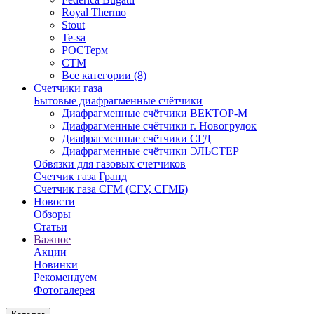
Royal Thermo
Stout
Te-sa
РОСТерм
СТМ
Все категории (8)
Счетчики газа
Бытовые диафрагменные счётчики
Диафрагменные счётчики ВЕКТОР-М
Диафрагменные счётчики г. Новогрудок
Диафрагменные счётчики СГД
Диафрагменные счётчики ЭЛЬСТЕР
Обвязки для газовых счетчиков
Счетчик газа Гранд
Счетчик газа СГМ (СГУ, СГМБ)
Новости
Обзоры
Статьи
Важное
Акции
Новинки
Рекомендуем
Фотогалерея