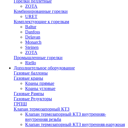
Горелки пеллетные
ZOTA
Комбинированные горелки
URET
Комплектующие к горелкам
Baltur
Danfoss
Delavan
Monarch
Steinen
ZOTA
Промышленные горелки
Riello
Дополнительное оборудование
Газовые баллоны
Газовые краны
Краны прямые
Краны угловые
Газовые Рампы
Газовые Редукторы
ГРПШ
Клапан термозапорный КТЗ
Клапан термозапорный КТЗ внутренняя-
внутренняя резьба
Клапан термозапорный КТЗ внутренняя-наружная