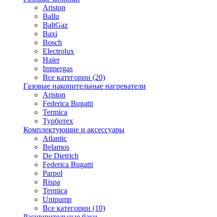
Ariston
Ballu
BaltGaz
Baxi
Bosсh
Electrolux
Haier
Immergas
Все категории (20)
Газовые накопительные нагреватели
Ariston
Federica Bugatti
Termica
Турботех
Комплектующие и аксессуары
Atlantic
Belamos
De Dietrich
Federica Bugatti
Parpol
Rispa
Termica
Unipump
Все категории (10)
Расширительные баки