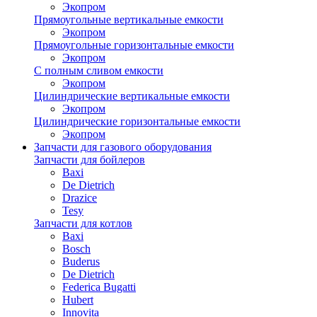
Экопром
Прямоугольные вертикальные емкости
Экопром
Прямоугольные горизонтальные емкости
Экопром
С полным сливом емкости
Экопром
Цилиндрические вертикальные емкости
Экопром
Цилиндрические горизонтальные емкости
Экопром
Запчасти для газового оборудования
Запчасти для бойлеров
Baxi
De Dietrich
Drazice
Tesy
Запчасти для котлов
Baxi
Bosch
Buderus
De Dietrich
Federica Bugatti
Hubert
Innovita