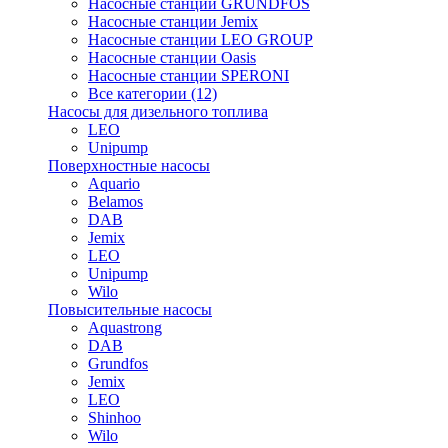
Насосные станции GRUNDFOS
Насосные станции Jemix
Насосные станции LEO GROUP
Насосные станции Oasis
Насосные станции SPERONI
Все категории (12)
Насосы для дизельного топлива
LEO
Unipump
Поверхностные насосы
Aquario
Belamos
DAB
Jemix
LEO
Unipump
Wilo
Повысительные насосы
Aquastrong
DAB
Grundfos
Jemix
LEO
Shinhoo
Wilo