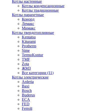
Котлы настенные
Котлы конденсационные
Котлы традиционные
Котлы парапетные
Конорд
Лемакс
Мимакс
Котлы твердотопливные
Kentatsu
Kiturami
Protherm
Sime
TermoKontur
TMF
Zota
ЖМЗ
Все категории (11)
Котлы электрические
Arderia
Baxi
Bosch
Buderus
ECA
FED
Ferroli