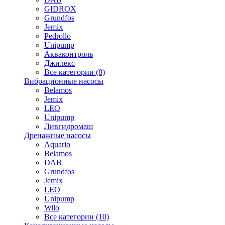
GIDROX
Grundfos
Jemix
Pedrollo
Unipump
Акваконтроль
Джилекс
Все категории (8)
Вибрационные насосы
Belamos
Jemix
LEO
Unipump
Ливгидромаш
Дренажные насосы
Aquario
Belamos
DAB
Grundfos
Jemix
LEO
Unipump
Wilo
Все категории (10)