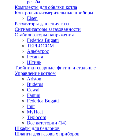
резьба
Комплекты для обвязки котла
Контрольно-измерительные приборы
Elsen
Регуляторы давления газа
Сигнализаторы загазованности
Стабилизаторы напряжения
Federica Bugatti
TEPLOCOM
Альбатрос
Ресанта
Штиль
Тройники сварные, фитинги стальные
Управление котлом
Ariston
Buderus
Cewal
Fantini
Federica Bugatti
Imit
MyHeat
Teplocom
Все категории (14)
Шкафы для баллонов
Шланги для газовых приборов