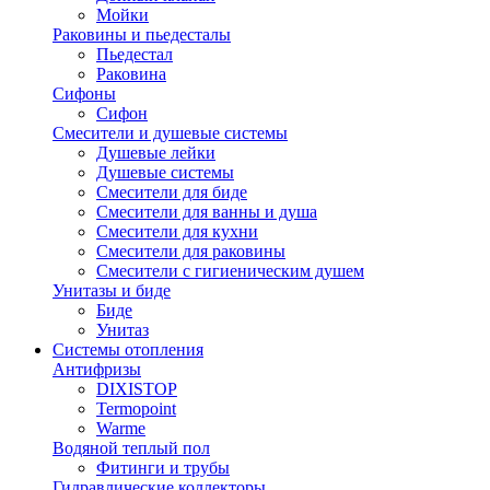
Мойки
Раковины и пьедесталы
Пьедестал
Раковина
Сифоны
Сифон
Смесители и душевые системы
Душевые лейки
Душевые системы
Смесители для биде
Смесители для ванны и душа
Смесители для кухни
Смесители для раковины
Смесители с гигиеническим душем
Унитазы и биде
Биде
Унитаз
Системы отопления
Антифризы
DIXISTOP
Termopoint
Warme
Водяной теплый пол
Фитинги и трубы
Гидравлические коллекторы