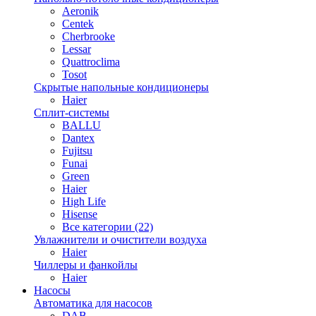
Aeronik
Centek
Cherbrooke
Lessar
Quattroclima
Tosot
Скрытые напольные кондиционеры
Haier
Сплит-системы
BALLU
Dantex
Fujitsu
Funai
Green
Haier
High Life
Hisense
Все категории (22)
Увлажнители и очистители воздуха
Haier
Чиллеры и фанкойлы
Haier
Насосы
Автоматика для насосов
DAB