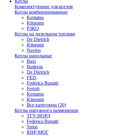
Котлы
Комплектующие для котлов
Котлы комбинированные
Kentatsu
Kiturami
РЗКО
Котлы на дизельном топливе
De Dietrich
Kiturami
Navien
Котлы напольные
Baxi
Buderus
De Dietrich
FED
Federica Bugatti
Ferroli
Kentatsu
Kiturami
Все категории (20)
Котлы наружного размещения
ТГУ-НОРД
Federica Bugatti
Sirius
КНР-МОГ