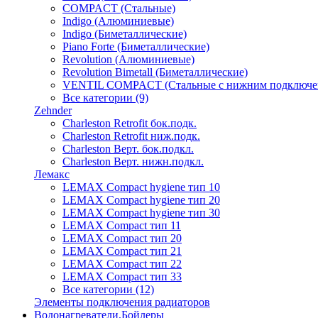
COMPACT (Стальные)
Indigo (Алюминиевые)
Indigo (Биметаллические)
Piano Forte (Биметаллические)
Revolution (Алюминиевые)
Revolution Bimetall (Биметаллические)
VENTIL COMPACT (Стальные с нижним подключе
Все категории (9)
Zehnder
Charleston Retrofit бок.подк.
Charleston Retrofit ниж.подк.
Charleston Верт. бок.подкл.
Charleston Верт. нижн.подкл.
Лемакс
LEMAX Compact hygiene тип 10
LEMAX Compact hygiene тип 20
LEMAX Compact hygiene тип 30
LEMAX Compact тип 11
LEMAX Compact тип 20
LEMAX Compact тип 21
LEMAX Compact тип 22
LEMAX Compact тип 33
Все категории (12)
Элементы подключения радиаторов
Водонагреватели,Бойлеры