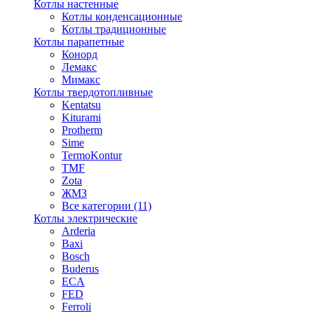
Котлы настенные
Котлы конденсационные
Котлы традиционные
Котлы парапетные
Конорд
Лемакс
Мимакс
Котлы твердотопливные
Kentatsu
Kiturami
Protherm
Sime
TermoKontur
TMF
Zota
ЖМЗ
Все категории (11)
Котлы электрические
Arderia
Baxi
Bosch
Buderus
ECA
FED
Ferroli