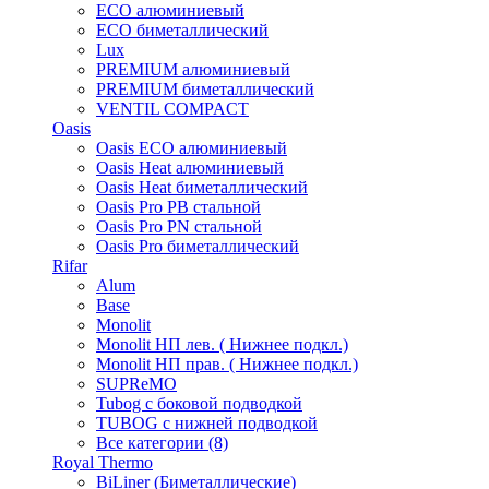
ECO алюминиевый
ECO биметаллический
Lux
PREMIUM алюминиевый
PREMIUM биметаллический
VENTIL COMPACT
Oasis
Oasis ECO алюминиевый
Oasis Heat алюминиевый
Oasis Heat биметаллический
Oasis Pro PB стальной
Oasis Pro PN стальной
Oasis Pro биметаллический
Rifar
Alum
Base
Monolit
Monolit НП лев. ( Нижнее подкл.)
Monolit НП прав. ( Нижнее подкл.)
SUPReMO
Tubog с боковой подводкой
TUBOG с нижней подводкой
Все категории (8)
Royal Thermo
BiLiner (Биметаллические)