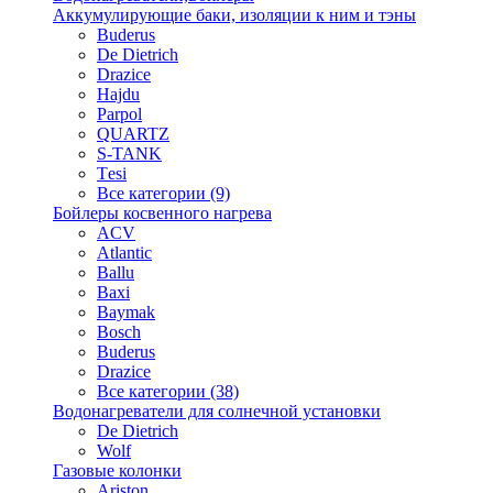
Аккумулирующие баки, изоляции к ним и тэны
Buderus
De Dietrich
Drazice
Hajdu
Parpol
QUARTZ
S-TANK
Tеsi
Все категории (9)
Бойлеры косвенного нагрева
ACV
Atlantic
Ballu
Baxi
Baymak
Bosch
Buderus
Drazice
Все категории (38)
Водонагреватели для солнечной установки
De Dietrich
Wolf
Газовые колонки
Ariston