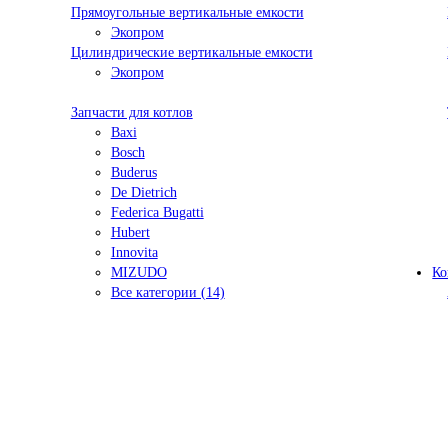
Прямоугольные вертикальные емкости
Экопром
Цилиндрические вертикальные емкости
Экопром
Запчасти для котлов
Baxi
Bosch
Buderus
De Dietrich
Federica Bugatti
Hubert
Innovita
MIZUDO
Ко
Все категории (14)