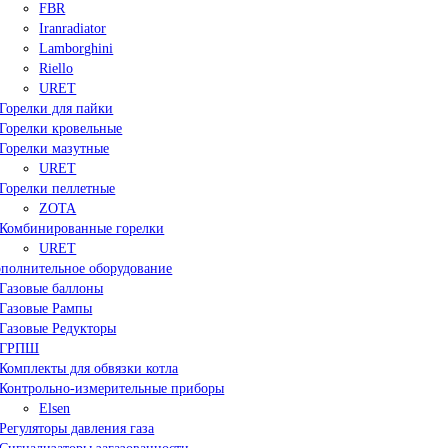
FBR
Iranradiator
Lamborghini
Riello
URET
Горелки для пайки
Горелки кровельные
Горелки мазутные
URET
Горелки пеллетные
ZOTA
Комбинированные горелки
URET
полнительное оборудование
Газовые баллоны
Газовые Рампы
Газовые Редукторы
ГРПШ
Комплекты для обвязки котла
Контрольно-измерительные приборы
Elsen
Регуляторы давления газа