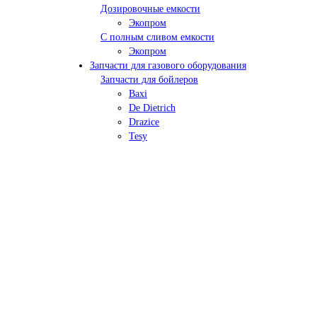
Дозировочные емкости
Экопром
С полным сливом емкости
Экопром
Запчасти для газового оборудования
Запчасти для бойлеров
Baxi
De Dietrich
Drazice
Tesy