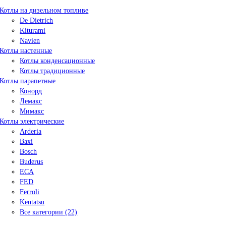
Котлы на дизельном топливе
De Dietrich
Kiturami
Navien
Котлы настенные
Котлы конденсационные
Котлы традиционные
Котлы парапетные
Конорд
Лемакс
Мимакс
Котлы электрические
Arderia
Baxi
Bosch
Buderus
ECA
FED
Ferroli
Kentatsu
Все категории (22)