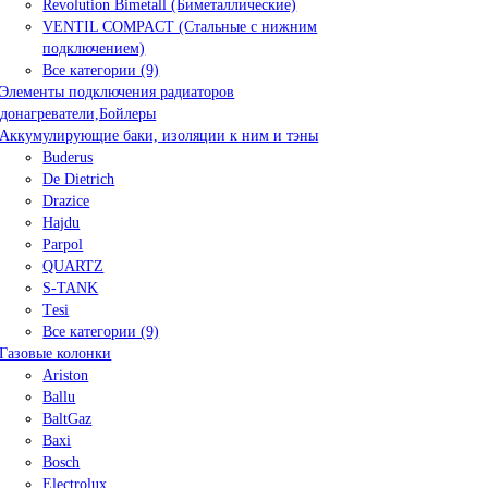
Revolution Bimetall (Биметаллические)
VENTIL COMPACT (Стальные с нижним
подключением)
Все категории (9)
Элементы подключения радиаторов
донагреватели,Бойлеры
Аккумулирующие баки, изоляции к ним и тэны
Buderus
De Dietrich
Drazice
Hajdu
Parpol
QUARTZ
S-TANK
Tеsi
Все категории (9)
Газовые колонки
Ariston
Ballu
BaltGaz
Baxi
Bosсh
Electrolux