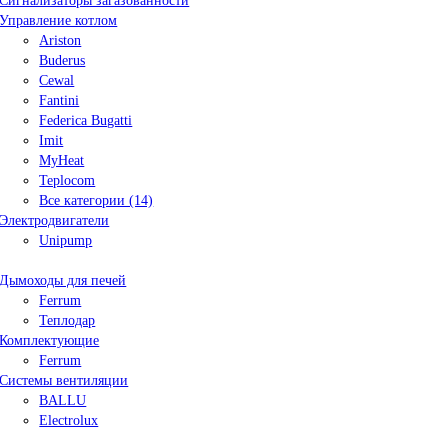
Сигнализаторы загазованности
Управление котлом
Ariston
Buderus
Cewal
Fantini
Federica Bugatti
Imit
MyHeat
Teplocom
Все категории (14)
Электродвигатели
Unipump
Дымоходы для печей
Ferrum
Теплодар
Комплектующие
Ferrum
Системы вентиляции
BALLU
Electrolux