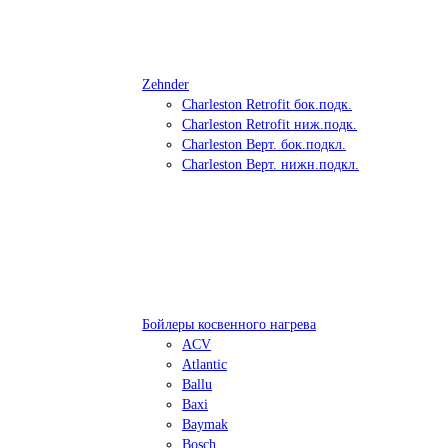
Zehnder
Charleston Retrofit бок.подк.
Charleston Retrofit ниж.подк.
Charleston Верт. бок.подкл.
Charleston Верт. нижн.подкл.
Бойлеры косвенного нагрева
ACV
Atlantic
Ballu
Baxi
Baymak
Bosch