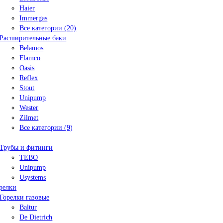
Haier
Immergas
Все категории (20)
Расширительные баки
Belamos
Flamco
Oasis
Reflex
Stout
Unipump
Wester
Zilmet
Все категории (9)
Трубы и фитинги
TEBO
Unipump
Usystems
релки
Горелки газовые
Baltur
De Dietrich