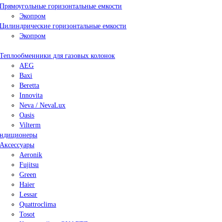
Прямоугольные горизонтальные емкости
Экопром
Цилиндрические горизонтальные емкости
Экопром
Теплообменники для газовых колонок
AEG
Baxi
Beretta
Innovita
Neva / NevaLux
Oasis
Vilterm
ндиционеры
Аксессуары
Aeronik
Fujitsu
Green
Haier
Lessar
Quattroclima
Tosot