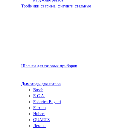
наружная резьба
Тройники сварные, фитинги стальные
Шланги для газовых приборов
Дымоходы для котлов
Bosch
E.C.A.
Federica Bugatti
Ferrum
Hubert
QUARTZ
Лемакс