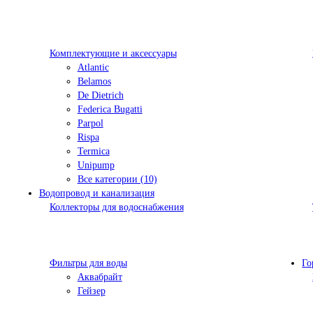
Комплектующие и аксессуары
Atlantic
Belamos
De Dietrich
Federica Bugatti
Parpol
Rispa
Termica
Unipump
Все категории (10)
Водопровод и канализация
Коллекторы для водоснабжения
Фильтры для воды
Го
Аквабрайт
Гейзер