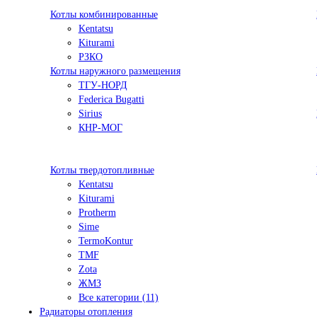
Котлы комбинированные
Kentatsu
Kiturami
РЗКО
Котлы наружного размещения
ТГУ-НОРД
Federica Bugatti
Sirius
КНР-МОГ
Котлы твердотопливные
Kentatsu
Kiturami
Protherm
Sime
TermoKontur
TMF
Zota
ЖМЗ
Все категории (11)
Радиаторы отопления