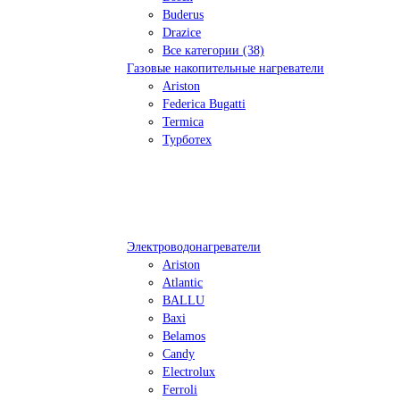
Buderus
Drazice
Все категории (38)
Газовые накопительные нагреватели
Ariston
Federica Bugatti
Termica
Турботех
Электроводонагреватели
Ariston
Atlantic
BALLU
Baxi
Belamos
Candy
Electrolux
Ferroli