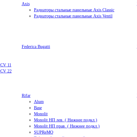
Axis
Радиаторы стальные панельные Axis Classic
Радиаторы стальные панельные Axis Ventil
Federica Bugatti
 CV 11
 CV 22
Rifar
Alum
Base
Monolit
Monolit НП лев. ( Нижнее подкл.)
Monolit НП прав. ( Нижнее подкл.)
SUPReMO