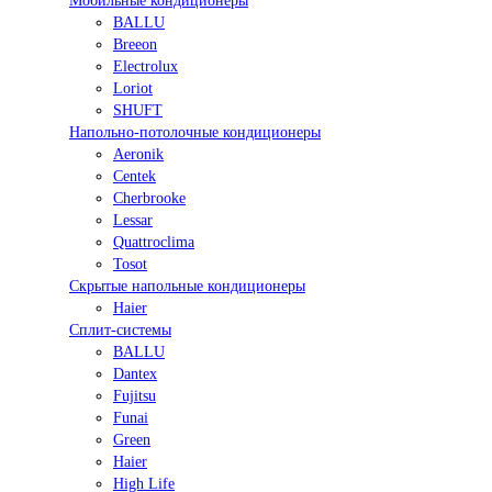
Мобильные кондиционеры
BALLU
Breeon
Electrolux
Loriot
SHUFT
Напольно-потолочные кондиционеры
Aeronik
Centek
Cherbrooke
Lessar
Quattroclima
Tosot
Скрытые напольные кондиционеры
Haier
Сплит-системы
BALLU
Dantex
Fujitsu
Funai
Green
Haier
High Life