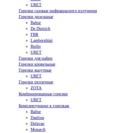
URET
Горелки газовые инфракрасного излучения
Горелки дизельные
Baltur
De Dietrich
FBR
Lamborghini
Riello
URET
Горелки для пайки
Горелки кровельные
Горелки мазутные
URET
Горелки пеллетные
ZOTA
Комбинированные горелки
URET
Комплектующие к горелкам
Baltur
Danfoss
Delavan
Monarch