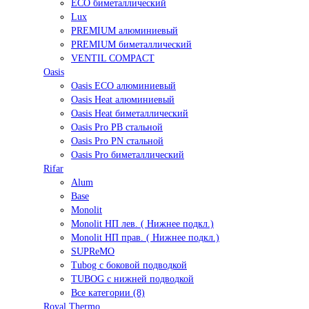
ECO биметаллический
Lux
PREMIUM алюминиевый
PREMIUM биметаллический
VENTIL COMPACT
Oasis
Oasis ECO алюминиевый
Oasis Heat алюминиевый
Oasis Heat биметаллический
Oasis Pro PB стальной
Oasis Pro PN стальной
Oasis Pro биметаллический
Rifar
Alum
Base
Monolit
Monolit НП лев. ( Нижнее подкл.)
Monolit НП прав. ( Нижнее подкл.)
SUPReMO
Tubog с боковой подводкой
TUBOG с нижней подводкой
Все категории (8)
Royal Thermo