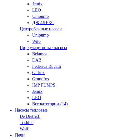
Jemix
LEO
Unipump
ДЖИЛЕКС
Центробежные насосы
Unipump
Wilo
Циркуляционные насосы
Belamos
DAB
Federica Bugatti
Gidrox
Grundfos
IMP PUMPS
Jemix
LEO
Все категории (14)
Насосы тепловые
De Dietrich
Toshiba
Wolf
Печи