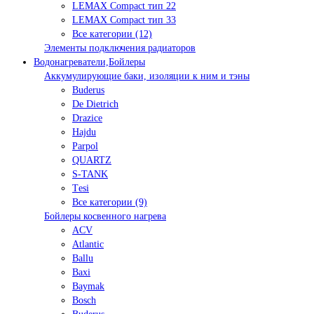
LEMAX Compact тип 22
LEMAX Compact тип 33
Все категории (12)
Элементы подключения радиаторов
Водонагреватели,Бойлеры
Аккумулирующие баки, изоляции к ним и тэны
Buderus
De Dietrich
Drazice
Hajdu
Parpol
QUARTZ
S-TANK
Tеsi
Все категории (9)
Бойлеры косвенного нагрева
ACV
Atlantic
Ballu
Baxi
Baymak
Bosch