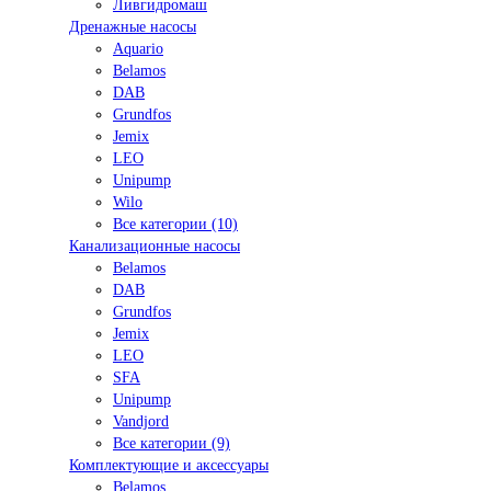
Ливгидромаш
Дренажные насосы
Aquario
Belamos
DAB
Grundfos
Jemix
LEO
Unipump
Wilo
Все категории (10)
Канализационные насосы
Belamos
DAB
Grundfos
Jemix
LEO
SFA
Unipump
Vandjord
Все категории (9)
Комплектующие и аксессуары
Belamos