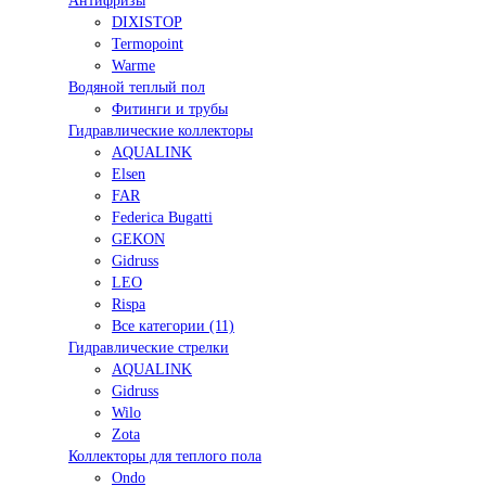
Антифризы
DIXISTOP
Termopoint
Warme
Водяной теплый пол
Фитинги и трубы
Гидравлические коллекторы
AQUALINK
Elsen
FAR
Federica Bugatti
GEKON
Gidruss
LEO
Rispa
Все категории (11)
Гидравлические стрелки
AQUALINK
Gidruss
Wilo
Zota
Коллекторы для теплого пола
Ondo