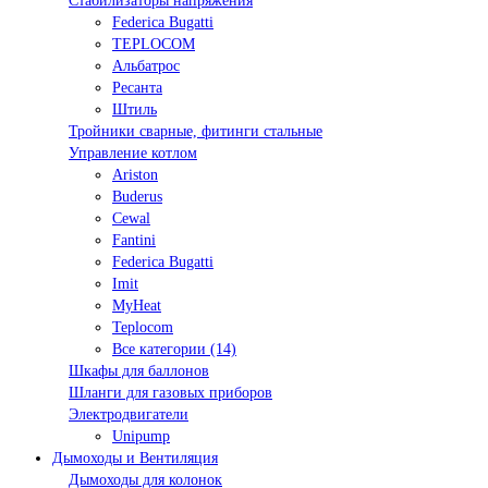
Стабилизаторы напряжения
Federica Bugatti
TEPLOCOM
Альбатрос
Ресанта
Штиль
Тройники сварные, фитинги стальные
Управление котлом
Ariston
Buderus
Cewal
Fantini
Federica Bugatti
Imit
MyHeat
Teplocom
Все категории (14)
Шкафы для баллонов
Шланги для газовых приборов
Электродвигатели
Unipump
Дымоходы и Вентиляция
Дымоходы для колонок