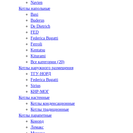
Navien
Котлы напольные
Baxi
Buderus
De Dietrich
FED
Federica Bugatti
Ferroli
Kentatsu
Kiturami
Все категории (20)
Котлы наружного размещения
ТГУ-НОРД
Federica Bugatti
Sirius
КНР-МОГ
Котлы настенные
Котлы конденсационные
Котлы традиционные
Котлы парапетные
Конорд
Лемакс