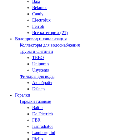
Baxi
Belamos
Candy
Electrolux
Ferroli
Все категории (21)
Водопровод и канализация
Коллекторы для водоснабжения
Трубы и фитинги
TEBO
Unipump
Usystems
Фильтры для воды
Аквабрайт
Гейзер
Горелки
Горелки газовые
Baltur
De Dietrich
FBR
Iranradiator
Lamborghini
Riello