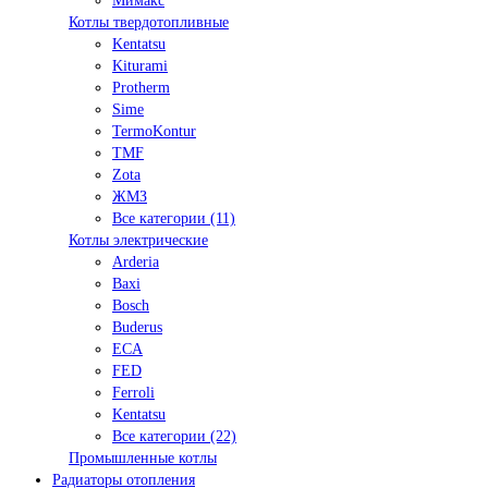
Мимакс
Котлы твердотопливные
Kentatsu
Kiturami
Protherm
Sime
TermoKontur
TMF
Zota
ЖМЗ
Все категории (11)
Котлы электрические
Arderia
Baxi
Bosch
Buderus
ECA
FED
Ferroli
Kentatsu
Все категории (22)
Промышленные котлы
Радиаторы отопления