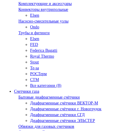
Комплектующие и аксессуары
Конвекторы внутрипольные
Elsen
Насосно-смесительные узлы
Ondo
Трубы и фитинги
Elsen
FED
Federica Bugatti
Royal Thermo
Stout
Te-sa
РОСТерм
СТМ
Все категории (8)
Счетчики газа
Бытовые диафрагменные счётчики
Диафрагменные счётчики ВЕКТОР-М
Диафрагменные счётчики г. Новогрудок
Диафрагменные счётчики СГД
Диафрагменные счётчики ЭЛЬСТЕР
Обвязки для газовых счетчиков