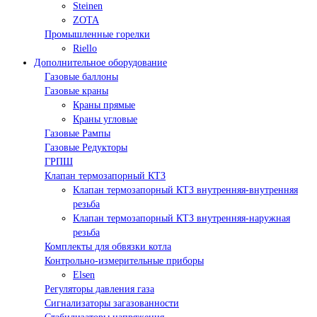
Steinen
ZOTA
Промышленные горелки
Riello
Дополнительное оборудование
Газовые баллоны
Газовые краны
Краны прямые
Краны угловые
Газовые Рампы
Газовые Редукторы
ГРПШ
Клапан термозапорный КТЗ
Клапан термозапорный КТЗ внутренняя-внутренняя
резьба
Клапан термозапорный КТЗ внутренняя-наружная
резьба
Комплекты для обвязки котла
Контрольно-измерительные приборы
Elsen
Регуляторы давления газа
Сигнализаторы загазованности