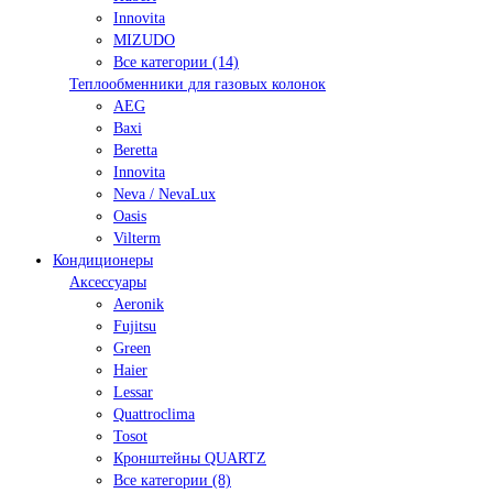
Innovita
MIZUDO
Все категории (14)
Теплообменники для газовых колонок
AEG
Baxi
Beretta
Innovita
Neva / NevaLux
Oasis
Vilterm
Кондиционеры
Аксессуары
Aeronik
Fujitsu
Green
Haier
Lessar
Quattroclima
Tosot
Кронштейны QUARTZ
Все категории (8)