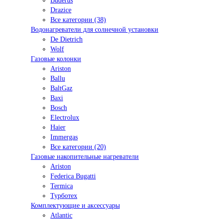
Buderus
Drazice
Все категории (38)
Водонагреватели для солнечной установки
De Dietrich
Wolf
Газовые колонки
Ariston
Ballu
BaltGaz
Baxi
Bosсh
Electrolux
Haier
Immergas
Все категории (20)
Газовые накопительные нагреватели
Ariston
Federica Bugatti
Termica
Турботех
Комплектующие и аксессуары
Atlantic