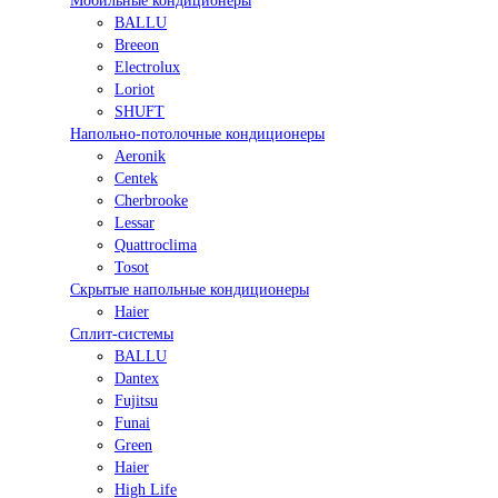
Мобильные кондиционеры
BALLU
Breeon
Electrolux
Loriot
SHUFT
Напольно-потолочные кондиционеры
Aeronik
Centek
Cherbrooke
Lessar
Quattroclima
Tosot
Скрытые напольные кондиционеры
Haier
Сплит-системы
BALLU
Dantex
Fujitsu
Funai
Green
Haier
High Life