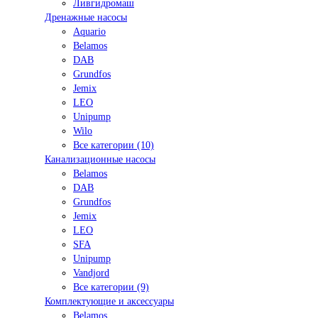
Ливгидромаш
Дренажные насосы
Aquario
Belamos
DAB
Grundfos
Jemix
LEO
Unipump
Wilo
Все категории (10)
Канализационные насосы
Belamos
DAB
Grundfos
Jemix
LEO
SFA
Unipump
Vandjord
Все категории (9)
Комплектующие и аксессуары
Belamos