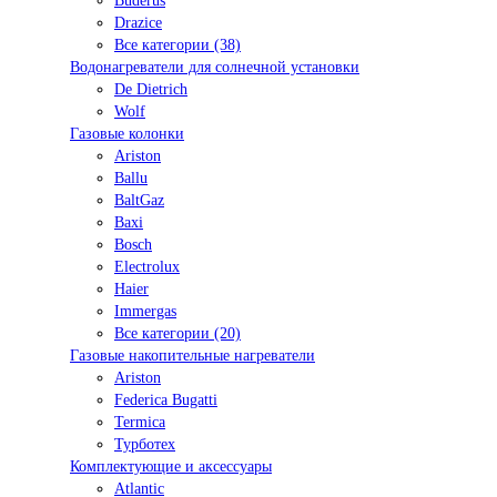
Buderus
Drazice
Все категории (38)
Водонагреватели для солнечной установки
De Dietrich
Wolf
Газовые колонки
Ariston
Ballu
BaltGaz
Baxi
Bosсh
Electrolux
Haier
Immergas
Все категории (20)
Газовые накопительные нагреватели
Ariston
Federica Bugatti
Termica
Турботех
Комплектующие и аксессуары
Atlantic