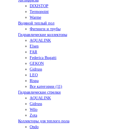
Антифризы
DIXISTOP
Termopoint
Warme
Водяной теплый пол
Фитинги и трубы
Гидравлические коллекторы
AQUALINK
Elsen
FAR
Federica Bugatti
GEKON
Gidruss
LEO
Rispa
Все категории (11)
Гидравлические стрелки
AQUALINK
Gidruss
Wilo
Zota
Коллекторы для теплого пола
Ondo