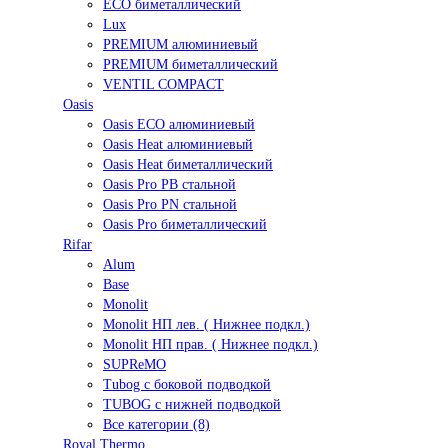
ECO биметаллический
Lux
PREMIUM алюминиевый
PREMIUM биметаллический
VENTIL COMPACT
Oasis
Oasis ECO алюминиевый
Oasis Heat алюминиевый
Oasis Heat биметаллический
Oasis Pro PB стальной
Oasis Pro PN стальной
Oasis Pro биметаллический
Rifar
Alum
Base
Monolit
Monolit НП лев. ( Нижнее подкл.)
Monolit НП прав. ( Нижнее подкл.)
SUPReMO
Tubog с боковой подводкой
TUBOG с нижней подводкой
Все категории (8)
Royal Thermo