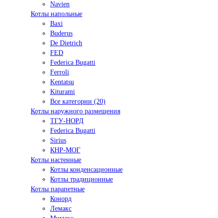
Navien
Котлы напольные
Baxi
Buderus
De Dietrich
FED
Federica Bugatti
Ferroli
Kentatsu
Kiturami
Все категории (20)
Котлы наружного размещения
ТГУ-НОРД
Federica Bugatti
Sirius
КНР-МОГ
Котлы настенные
Котлы конденсационные
Котлы традиционные
Котлы парапетные
Конорд
Лемакс