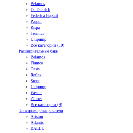
Belamos
De Dietrich
Federica Bugatti
Parpol
Rispa
Termica
Unipump
Все категории (10)
Расширительные баки
Belamos
Flamco
Oasis
Reflex
Stout
Unipump
Wester
Zilmet
Все категории (9)
Электроводонагреватели
Ariston
Atlantic
BALLU