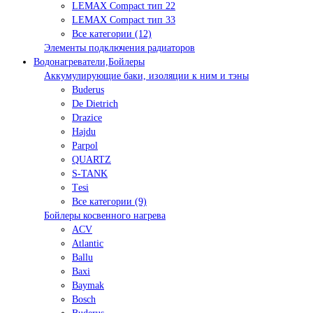
LEMAX Compact тип 22
LEMAX Compact тип 33
Все категории (12)
Элементы подключения радиаторов
Водонагреватели,Бойлеры
Аккумулирующие баки, изоляции к ним и тэны
Buderus
De Dietrich
Drazice
Hajdu
Parpol
QUARTZ
S-TANK
Tеsi
Все категории (9)
Бойлеры косвенного нагрева
ACV
Atlantic
Ballu
Baxi
Baymak
Bosch