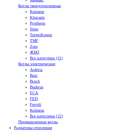
Мимакс
Котлы твердотопливные
Kentatsu
Kiturami
Protherm
Sime
TermoKontur
TMF
Zota
ЖМЗ
Все категории (11)
Котлы электрические
Arderia
Baxi
Bosch
Buderus
ECA
FED
Ferroli
Kentatsu
Все категории (22)
Промышленные котлы
Радиаторы отопления