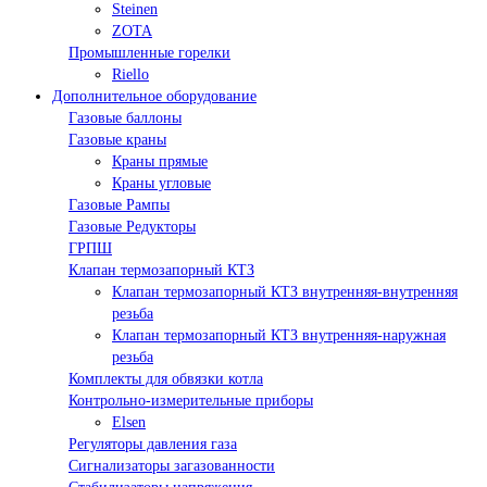
Steinen
ZOTA
Промышленные горелки
Riello
Дополнительное оборудование
Газовые баллоны
Газовые краны
Краны прямые
Краны угловые
Газовые Рампы
Газовые Редукторы
ГРПШ
Клапан термозапорный КТЗ
Клапан термозапорный КТЗ внутренняя-внутренняя
резьба
Клапан термозапорный КТЗ внутренняя-наружная
резьба
Комплекты для обвязки котла
Контрольно-измерительные приборы
Elsen
Регуляторы давления газа
Сигнализаторы загазованности