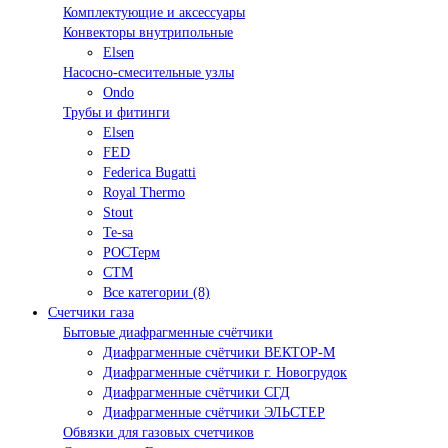
Комплектующие и аксессуары
Конвекторы внутрипольные
Elsen
Насосно-смесительные узлы
Ondo
Трубы и фитинги
Elsen
FED
Federica Bugatti
Royal Thermo
Stout
Te-sa
РОСТерм
СТМ
Все категории (8)
Счетчики газа
Бытовые диафрагменные счётчики
Диафрагменные счётчики ВЕКТОР-М
Диафрагменные счётчики г. Новогрудок
Диафрагменные счётчики СГД
Диафрагменные счётчики ЭЛЬСТЕР
Обвязки для газовых счетчиков