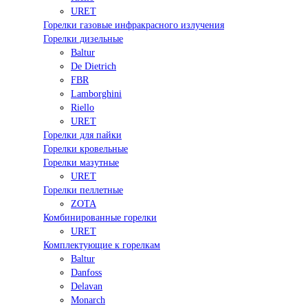
URET
Горелки газовые инфракрасного излучения
Горелки дизельные
Baltur
De Dietrich
FBR
Lamborghini
Riello
URET
Горелки для пайки
Горелки кровельные
Горелки мазутные
URET
Горелки пеллетные
ZOTA
Комбинированные горелки
URET
Комплектующие к горелкам
Baltur
Danfoss
Delavan
Monarch