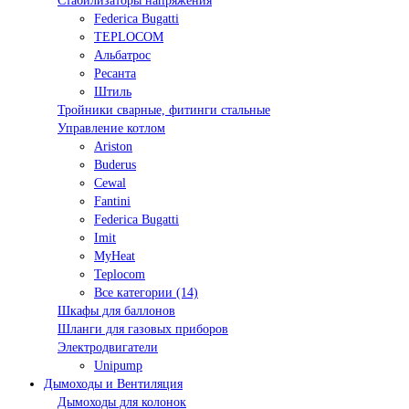
Стабилизаторы напряжения
Federica Bugatti
TEPLOCOM
Альбатрос
Ресанта
Штиль
Тройники сварные, фитинги стальные
Управление котлом
Ariston
Buderus
Cewal
Fantini
Federica Bugatti
Imit
MyHeat
Teplocom
Все категории (14)
Шкафы для баллонов
Шланги для газовых приборов
Электродвигатели
Unipump
Дымоходы и Вентиляция
Дымоходы для колонок