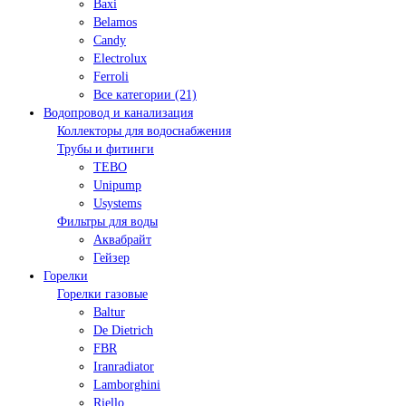
Baxi
Belamos
Candy
Electrolux
Ferroli
Все категории (21)
Водопровод и канализация
Коллекторы для водоснабжения
Трубы и фитинги
TEBO
Unipump
Usystems
Фильтры для воды
Аквабрайт
Гейзер
Горелки
Горелки газовые
Baltur
De Dietrich
FBR
Iranradiator
Lamborghini
Riello