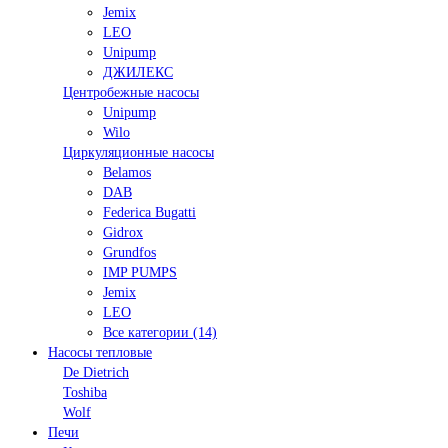
Jemix
LEO
Unipump
ДЖИЛЕКС
Центробежные насосы
Unipump
Wilo
Циркуляционные насосы
Belamos
DAB
Federica Bugatti
Gidrox
Grundfos
IMP PUMPS
Jemix
LEO
Все категории (14)
Насосы тепловые
De Dietrich
Toshiba
Wolf
Печи