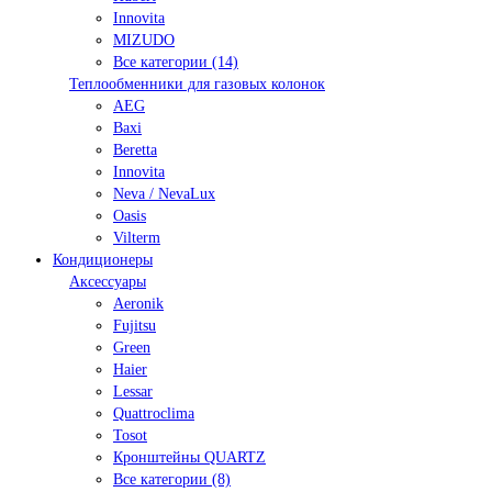
Innovita
MIZUDO
Все категории (14)
Теплообменники для газовых колонок
AEG
Baxi
Beretta
Innovita
Neva / NevaLux
Oasis
Vilterm
Кондиционеры
Аксессуары
Aeronik
Fujitsu
Green
Haier
Lessar
Quattroclima
Tosot
Кронштейны QUARTZ
Все категории (8)