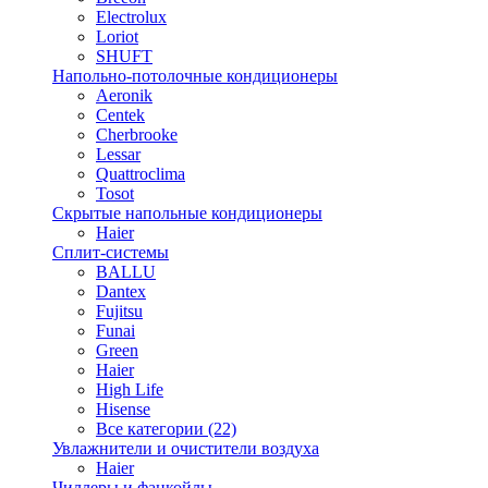
Electrolux
Loriot
SHUFT
Напольно-потолочные кондиционеры
Aeronik
Centek
Cherbrooke
Lessar
Quattroclima
Tosot
Скрытые напольные кондиционеры
Haier
Сплит-системы
BALLU
Dantex
Fujitsu
Funai
Green
Haier
High Life
Hisense
Все категории (22)
Увлажнители и очистители воздуха
Haier
Чиллеры и фанкойлы