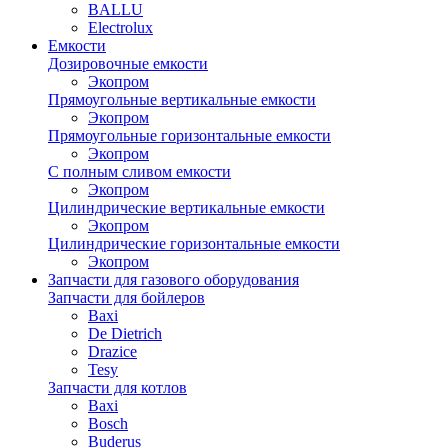
BALLU
Electrolux
Емкости
Дозировочные емкости
Экопром
Прямоугольные вертикальные емкости
Экопром
Прямоугольные горизонтальные емкости
Экопром
С полным сливом емкости
Экопром
Цилиндрические вертикальные емкости
Экопром
Цилиндрические горизонтальные емкости
Экопром
Запчасти для газового оборудования
Запчасти для бойлеров
Baxi
De Dietrich
Drazice
Tesy
Запчасти для котлов
Baxi
Bosch
Buderus