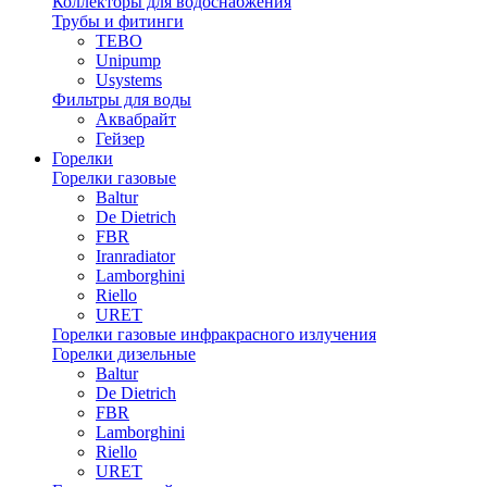
Коллекторы для водоснабжения
Трубы и фитинги
TEBO
Unipump
Usystems
Фильтры для воды
Аквабрайт
Гейзер
Горелки
Горелки газовые
Baltur
De Dietrich
FBR
Iranradiator
Lamborghini
Riello
URET
Горелки газовые инфракрасного излучения
Горелки дизельные
Baltur
De Dietrich
FBR
Lamborghini
Riello
URET