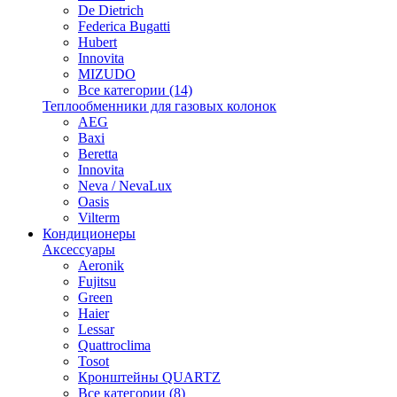
De Dietrich
Federica Bugatti
Hubert
Innovita
MIZUDO
Все категории (14)
Теплообменники для газовых колонок
AEG
Baxi
Beretta
Innovita
Neva / NevaLux
Oasis
Vilterm
Кондиционеры
Аксессуары
Aeronik
Fujitsu
Green
Haier
Lessar
Quattroclima
Tosot
Кронштейны QUARTZ
Все категории (8)