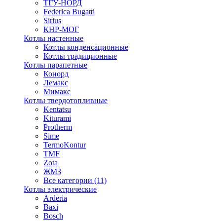
ТГУ-НОРД
Federica Bugatti
Sirius
КНР-МОГ
Котлы настенные
Котлы конденсационные
Котлы традиционные
Котлы парапетные
Конорд
Лемакс
Мимакс
Котлы твердотопливные
Kentatsu
Kiturami
Protherm
Sime
TermoKontur
TMF
Zota
ЖМЗ
Все категории (11)
Котлы электрические
Arderia
Baxi
Bosch