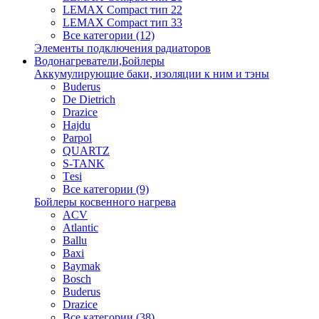
LEMAX Compact тип 22
LEMAX Compact тип 33
Все категории (12)
Элементы подключения радиаторов
Водонагреватели,Бойлеры
Аккумулирующие баки, изоляции к ним и тэны
Buderus
De Dietrich
Drazice
Hajdu
Parpol
QUARTZ
S-TANK
Tеsi
Все категории (9)
Бойлеры косвенного нагрева
ACV
Atlantic
Ballu
Baxi
Baymak
Bosch
Buderus
Drazice
Все категории (38)