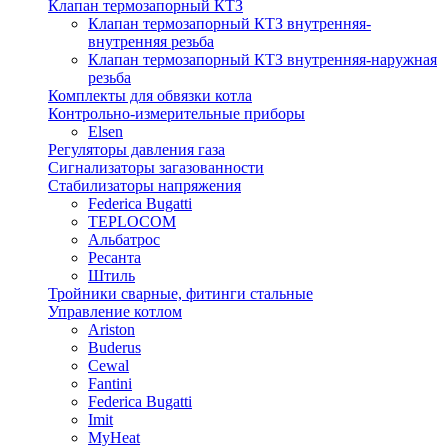
Клапан термозапорный КТЗ
Клапан термозапорный КТЗ внутренняя-
внутренняя резьба
Клапан термозапорный КТЗ внутренняя-наружная
резьба
Комплекты для обвязки котла
Контрольно-измерительные приборы
Elsen
Регуляторы давления газа
Сигнализаторы загазованности
Стабилизаторы напряжения
Federica Bugatti
TEPLOCOM
Альбатрос
Ресанта
Штиль
Тройники сварные, фитинги стальные
Управление котлом
Ariston
Buderus
Cewal
Fantini
Federica Bugatti
Imit
MyHeat