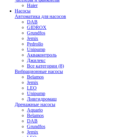
Haier
Насосы
Автоматика для насосов
DAB
GIDROX
Grundfos
Jemix
Pedrollo
Unipump
Акваконтроль
Джилекс
Все категории (8)
Вибрационные насосы
Belamos
Jemix
LEO
Unipump
Ливгидромаш
Дренажные насосы
Aquario
Belamos
DAB
Grundfos
Jemix