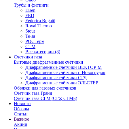
Трубы и фитинги
Elsen
FED
Federica Bugatti
Royal Thermo
Stout
Te-sa
РОСТерм
СТМ
Все категории (8)
Счетчики газа
Бытовые диафрагменные счётчики
Диафрагменные счётчики ВЕКТОР-М
Диафрагменные счётчики г. Новогрудок
Диафрагменные счётчики СГД
Диафрагменные счётчики ЭЛЬСТЕР
Обвязки для газовых счетчиков
Счетчик газа Гранд
Счетчик газа СГМ (СГУ, СГМБ)
Новости
Обзоры
Статьи
Важное
Акции