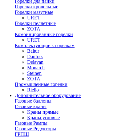
Горелки для пайки
Горелки кровельные
Горелки мазутные
URET
Горелки пеллетные
ZOTA
Комбинированные горелки
URET
Комплектующие к горелкам
Baltur
Danfoss
Delavan
Monarch
Steinen
ZOTA
Промышленные горелки
Riello
Дополнительное оборудование
Газовые баллоны
Газовые краны
Краны прямые
Краны угловые
Газовые Рампы
Газовые Редукторы
ГРПШ