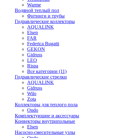
Warme
Водяной теплый пол
Фитинги и трубы
Гидравлические коллекторы
AQUALINK
Elsen
FAR
Federica Bugatti
GEKON
Gidruss
LEO
Rispa
Все категории (11)
Гидравлические стрелки
AQUALINK
Gidruss
Wilo
Zota
Коллекторы для теплого пола
Ondo
Комплектующие и аксессуары
Конвекторы внутрипольные
Elsen
Насосно-смесительные узлы
Ondo