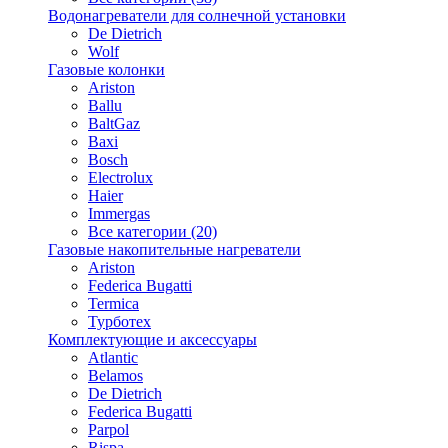
Водонагреватели для солнечной установки
De Dietrich
Wolf
Газовые колонки
Ariston
Ballu
BaltGaz
Baxi
Bosсh
Electrolux
Haier
Immergas
Все категории (20)
Газовые накопительные нагреватели
Ariston
Federica Bugatti
Termica
Турботех
Комплектующие и аксессуары
Atlantic
Belamos
De Dietrich
Federica Bugatti
Parpol
Rispa