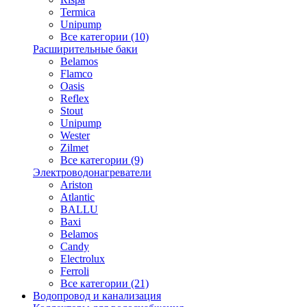
Termica
Unipump
Все категории (10)
Расширительные баки
Belamos
Flamco
Oasis
Reflex
Stout
Unipump
Wester
Zilmet
Все категории (9)
Электроводонагреватели
Ariston
Atlantic
BALLU
Baxi
Belamos
Candy
Electrolux
Ferroli
Все категории (21)
Водопровод и канализация