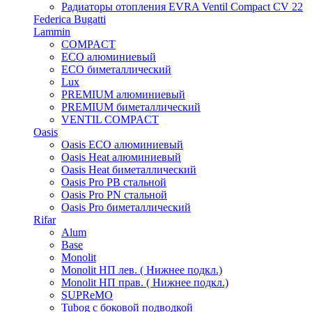
Радиаторы отопления EVRA Ventil Compact CV 22
Federica Bugatti
Lammin
COMPACT
ECO алюминиевый
ECO биметаллический
Lux
PREMIUM алюминиевый
PREMIUM биметаллический
VENTIL COMPACT
Oasis
Oasis ECO алюминиевый
Oasis Heat алюминиевый
Oasis Heat биметаллический
Oasis Pro PB стальной
Oasis Pro PN стальной
Oasis Pro биметаллический
Rifar
Alum
Base
Monolit
Monolit НП лев. ( Нижнее подкл.)
Monolit НП прав. ( Нижнее подкл.)
SUPReMO
Tubog с боковой подводкой