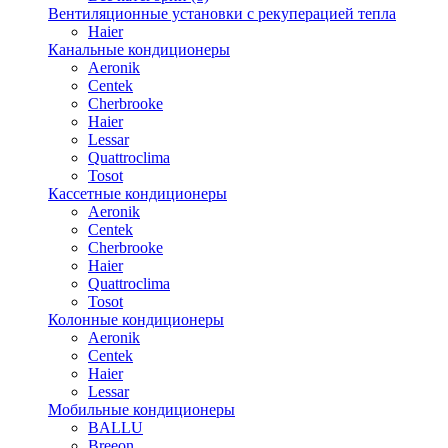
Вентиляционные установки с рекуперацией тепла
Haier
Канальные кондиционеры
Aeronik
Centek
Cherbrooke
Haier
Lessar
Quattroclima
Tosot
Кассетные кондиционеры
Aeronik
Centek
Cherbrooke
Haier
Quattroclima
Tosot
Колонные кондиционеры
Aeronik
Centek
Haier
Lessar
Мобильные кондиционеры
BALLU
Breeon